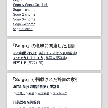
Sogo & Seibu Co., Ltd.
Sogo 1-chome
Sogo 2-chome
Sogo 3-chome
Sogo 4-chome
sogo auction
「So go」の意味に関連した用語
その範囲内では
(英語イディオム表現辞典)
ではそうしましょう
(英語表現辞典)
極言する
(英和対訳)
「So go」が掲載された辞書の索引
JST科学技術用語日英対訳辞書
出典元
索引
用語索引
ランキング
日英固有名詞辞典