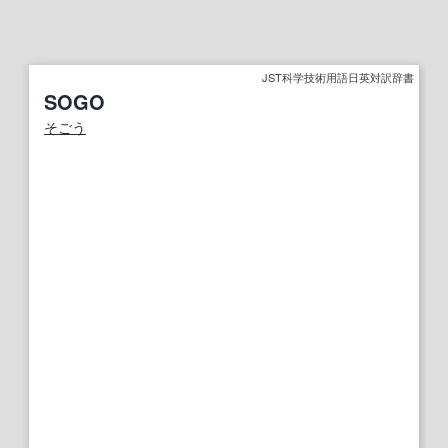
JST科学技術用語日英対訳辞書
SOGO
そごう