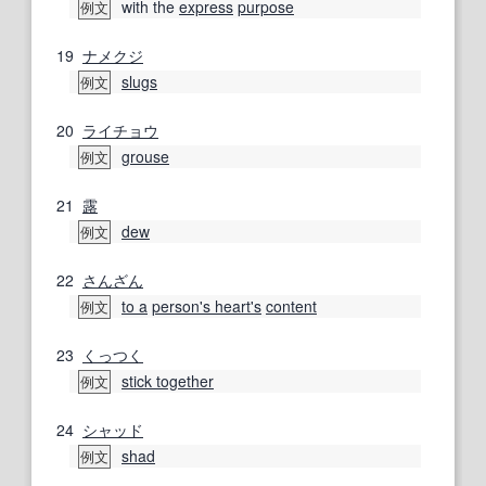
with the
express
purpose
例文
19
ナメクジ
slugs
例文
20
ライチョウ
grouse
例文
21
露
dew
例文
22
さんざん
to a
person
's heart
's
content
例文
23
くっつく
stick together
例文
24
シャッド
shad
例文