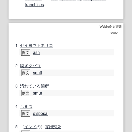
franchises
.
Weblio例文辞書
sogo
1
セイヨウトネリコ
ash
例文
2
嗅ぎタバコ
snuff
例文
3
汚れている
箇所
smut
例文
4
しまつ
disposal
例文
5
（
インド
の）
寡婦
殉死