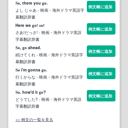
, there you
.
So
go
例文帳に追加
よし じゃあ
- 映画・海外ドラマ英語字
幕翻訳辞書
Here we
!
!
go
so
例文帳に追加
さあ!だっさ!
- 映画・海外ドラマ英語
字幕翻訳辞書
,
ahead.
So
go
例文帳に追加
続けてくれ
- 映画・海外ドラマ英語字
幕翻訳辞書
i'm gonna
.
So
go
例文帳に追加
行くからな
- 映画・海外ドラマ英語字
幕翻訳辞書
, how'd it
?
So
go
例文帳に追加
どうでした?
- 映画・海外ドラマ英語
字幕翻訳辞書
>> 例文の一覧を見る