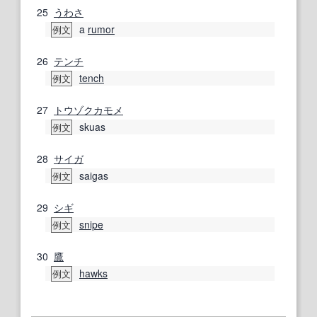
25
うわさ
a
rumor
例文
26
テンチ
tench
例文
27
トウゾクカモメ
skuas
例文
28
サイガ
saigas
例文
29
シギ
snipe
例文
30
鷹
hawks
例文