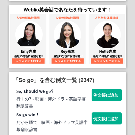
Weblio英会話であなたを待っています！
「So go」を含む例文一覧 (2347)
, should we
?
So
go
例文帳に追加
行くの?
- 映画・海外ドラマ英語字幕
翻訳辞書
win !
So
go
例文帳に追加
だから勝て
- 映画・海外ドラマ英語字
幕翻訳辞書