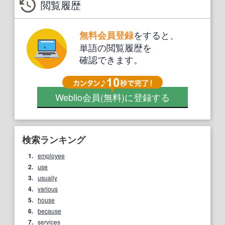
閲覧履歴
をすると、
無料会員登録
単語の閲覧履歴を
確認できます。
Weblio会員
(無料)
に登録する
検索ランキング
1.
employee
2.
use
3.
usually
4.
various
5.
house
6.
because
7.
services