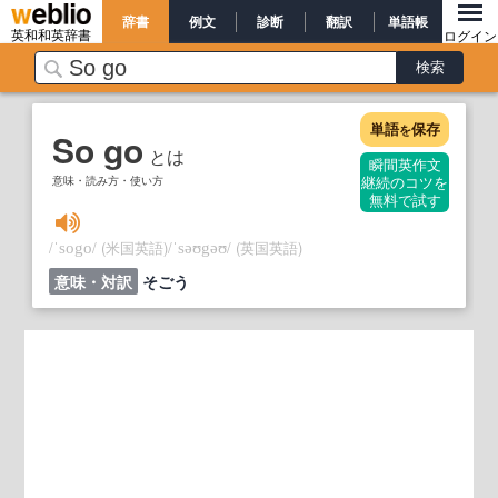
辞書
例文
診断
翻訳
単語帳
英和和英辞書
ログイン
単語
保存
を
So go
とは
瞬間英作文
意味・読み方・使い方
継続のコツを
無料で試す
/
/
(米国英語)
/
/
(英国英語)
ˈsogo
ˈsəʊgəʊ
意味・対訳
そごう