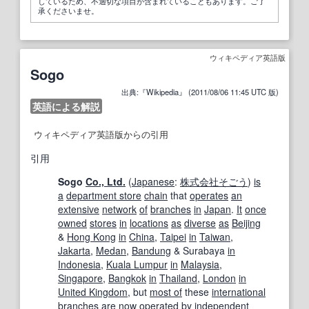
しているため、不適切な項目が含まれていることもあります。ご了
承くださいませ。
ウィキペディア英語版
Sogo
出典:『Wikipedia』 (2011/08/06 11:45 UTC 版)
英語による解説
ウィキペディア英語版からの引用
引用
Sogo
Co., Ltd.
(
Japanese
:
株式会社
そごう
)
is
a
department store
chain
that
operates
an
extensive
network
of
branches
in
Japan
.
It
once
owned
stores
in
locations
as
diverse
as
Beijing
&
Hong Kong
in
China
,
Taipei
in
Taiwan
,
Jakarta
,
Medan
,
Bandung
& Surabaya
in
Indonesia
,
Kuala Lumpur
in
Malaysia
,
Singapore
,
Bangkok
in
Thailand
,
London
in
United Kingdom
, but
most of
these
international
branches
are
now
operated
by
independent