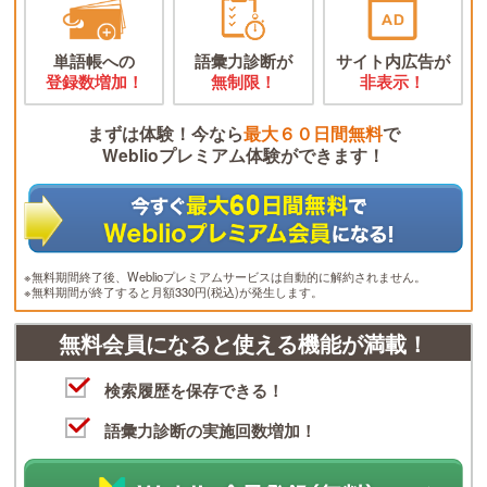
単語帳への
語彙力診断が
サイト内広告が
登録数増加！
無制限！
非表示！
まずは体験！今なら
最大６０日間無料
で
Weblioプレミアム体験ができます！
※無料期間終了後、Weblioプレミアムサービスは自動的に解約されません。
※無料期間が終了すると月額330円(税込)が発生します。
無料会員になると使える機能が満載！
検索履歴を保存できる！
語彙力診断の実施回数増加！