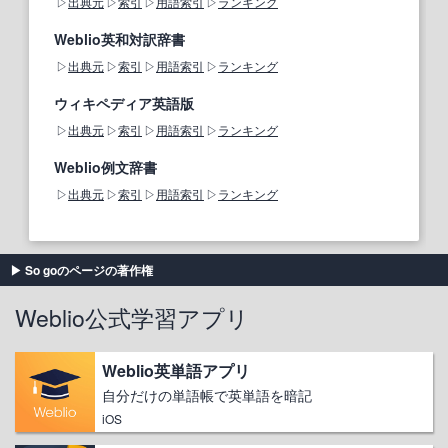
出典元
索引
用語索引
ランキング
Weblio英和対訳辞書
出典元
索引
用語索引
ランキング
ウィキペディア英語版
出典元
索引
用語索引
ランキング
Weblio例文辞書
出典元
索引
用語索引
ランキング
So goのページの著作権
Weblio公式学習アプリ
Weblio英単語アプリ
自分だけの単語帳で英単語を暗記
iOS