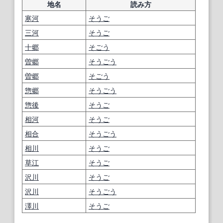
地名
読み方
寒
河
そうご
三河
そうご
十
郷
そごう
曽
郷
そうごう
曽
郷
そごう
惣
郷
そうごう
惣
後
そうご
相
河
そうご
相合
そうごう
相川
そうご
草
江
そうご
沢
川
そうご
沢
川
そうごう
澤
川
そうご