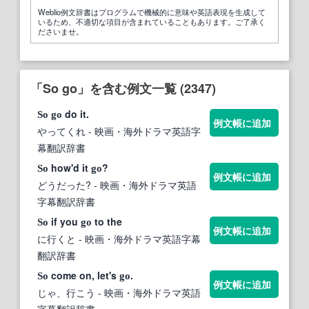
Weblio例文辞書はプログラムで機械的に意味や英語表現を生成して
いるため、不適切な項目が含まれていることもあります。ご了承く
ださいませ。
「So go」を含む例文一覧 (2347)
do it.
So
go
例文帳に追加
やってくれ
- 映画・海外ドラマ英語字
幕翻訳辞書
how'd it
?
So
go
例文帳に追加
どうだった?
- 映画・海外ドラマ英語
字幕翻訳辞書
if you
to the
So
go
例文帳に追加
に行くと
- 映画・海外ドラマ英語字幕
翻訳辞書
come on, let's
.
So
go
例文帳に追加
じゃ、行こう
- 映画・海外ドラマ英語