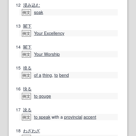
12
浸み込む
soak
例文
13
閣下
Your Excellency
例文
14
閣下
Your Worship
例文
15
撓る
of a
thing
,
to
bend
例文
16
抉る
to gouge
例文
17
訛る
to speak
with a
provincial
accent
例文
18
わざわざ