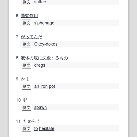
suttee
例文
6
曲管
作用
siphonage
例文
7
がってん
だ
Okey-dokes
例文
8
液体の
底
に
沈殿する
もの
dregs
例文
9
かま
an
iron
pot
例文
10
卵
spawn
例文
11
ためらう
to
hesitate
例文