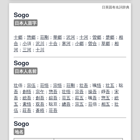
日英固有名詞辞典
Sogo
日本人苗字
十
郷
；
惣
郷
；
荘
剛
；
華
郷
；
沢
河
；
十
河
；
曽
郷
；
楚
郷
；
相
合
；
小
須；
沢
川
；
十
合
；
寒
河
；
小
郷
；
曽
合
；
草
郷
；
相
河
；
三河
；
十
川
Sogo
日本人名前
壮
俉；
宗
伍
；
荘
悟
；
宗
悟
；
荘
剛
；
壮
吾
；颯
悟
；
壮
五
；聡
吾
；
創
悟
；
宗
午
；
惣
吾
；
壮
悟
；
宗
吾
；
操
吾
；錚
吾
；
宋
吾
；
総
吾
；
創
吾
；
綜
吾
；
荘
五
；
莊
五
；颯
吾
；
惣
五
；
総
五
；
素
悟
；
双
吾
；聡亘；
總
吾
；
宗
五
；
荘
俉；
相
五
；
壮
伍
；
莊
吾
；
蒼梧
；
荘
吾
Sogo
地名