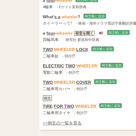
a
four
‐
wheeler
4輪車
- Eゲイト英和辞典
What'
s a
wheeler
?
例文帳に追加
ホイーラーって?
- 映画・海外ドラマ英語字幕翻訳辞
a
four
‐
wheeler
例文帳に追加
発音を聞く
四輪馬車.
- 研究社 新英和中辞典
TWO
WHEELER
LOCK
例文帳に追加
二輪車錠
- 特許庁
ELECTRIC
TWO
WHEELER
例文帳に追加
電動二輪車
- 特許庁
TWO
WHEELER
COVER
例文帳に追加
二輪車用カバー
- 特許庁
例文
TIRE
FOR TWO
WHEELER
例文帳に追加
二輪車用タイヤ
- 特許庁
>>例文の一覧を見る