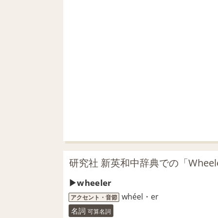
研究社 新英和中辞典での「Wheel
wheeler
whéel・er
アクセント・音節
名詞
可算名詞