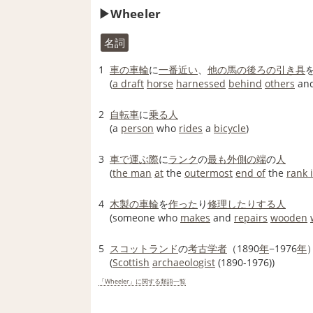
Wheeler
名詞
1
車の
車輪
に
一番近い
、
他の
馬の
後ろの
引き
具
(
a draft
horse
harnessed
behind
others
an
2
自転車
に
乗る
人
(a
person
who
rides
a
bicycle
)
3
車で
運ぶ
際
に
ランク
の
最も
外側の
端
の
人
(
the man
at
the
outermost
end of
the
rank 
4
木製の
車輪
を
作った
り
修理した
りする
人
(someone who
makes
and
repairs
wooden
5
スコットランド
の
考古学者
（1890
年
−1976
年
(
Scottish
archaeologist
(1890-1976))
「Wheeler」に関する類語一覧