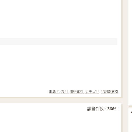
出典元
索引
用語索引
カテゴリ
品詞別索引
該当件数 :
366
件