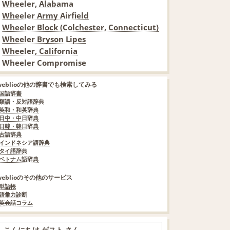
Wheeler, Alabama
Wheeler Army Airfield
Wheeler Block (Colchester, Connecticut)
Wheeler Bryson Lipes
Wheeler, California
Wheeler Compromise
weblioの他の辞書でも検索してみる
国語辞書
類語・反対語辞典
英和・和英辞典
日中・中日辞典
日韓・韓日辞典
古語辞典
インドネシア語辞典
タイ語辞典
ベトナム語辞典
weblioのその他のサービス
単語帳
語彙力診断
英会話コラム
こんにちは ゲスト さん