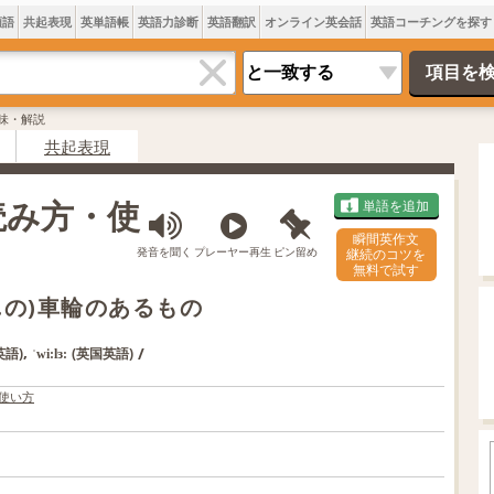
類語
共起表現
英単語帳
英語力診断
英語翻訳
オンライン英会話
英語コーチングを探す
意味・解説
共起表現
・読み方・使
単語を追加
瞬間英作文
発音を聞く
プレーヤー再生
ピン留め
継続のコツを
無料で試す
…の)車輪のあるもの
,
/
英語)
(英国英語)
ˈwi:lɜ:
使い方