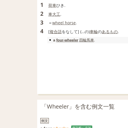
1
荷車
ひき.
2
車大工
.
3
＝
wheel horse
.
4
[
複合語
をなして] (…の)
車輪
の
あるもの
.
四輪
馬車
.
a
four‐wheeler
「Wheeler」を含む例文一覧
例文
例文帳に追加