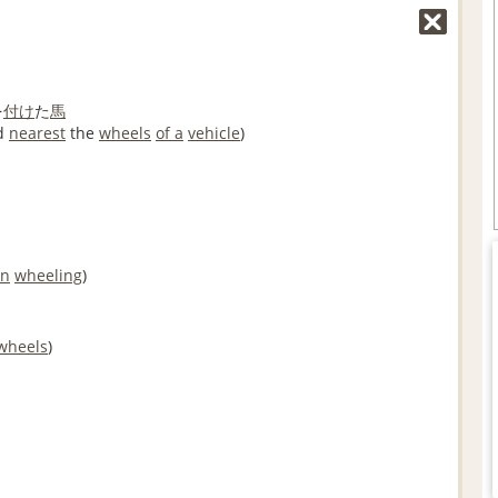
を
付け
た
馬
d
nearest
the
wheels
of a
vehicle
)
in
wheeling
)
wheels
)
）