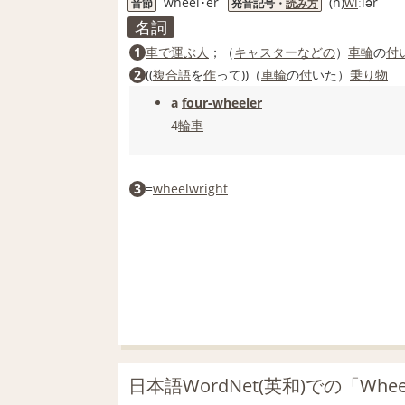
wheel･er
(h)
wi
́ːlər
音節
発音記号・
読み方
名詞
1
車で
運ぶ人
；（
キャスター
などの
）
車輪
の
付
2
((
複合語
を
作
って))（
車輪
の
付
いた）
乗り物
a
four‐wheeler
4
輪
車
3
=
wheelwright
日本語WordNet(英和)での「Whe