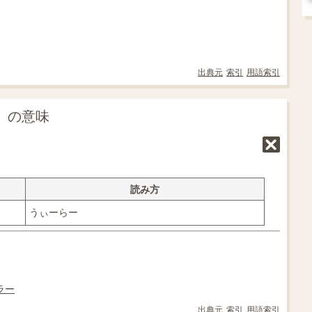
出典元
索引
用語索引
r」の意味
読み方
うぃーらー
ラー
出典元
索引
用語索引