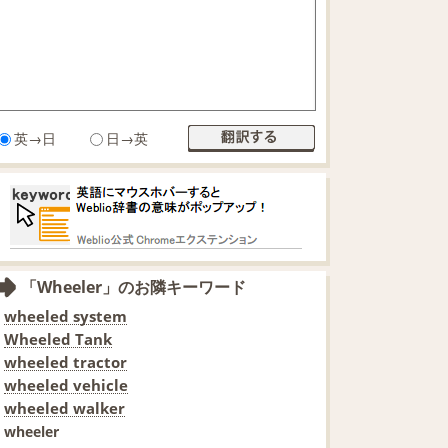
英→日
日→英
「Wheeler」のお隣キーワード
wheeled system
Wheeled Tank
wheeled tractor
wheeled vehicle
wheeled walker
wheeler