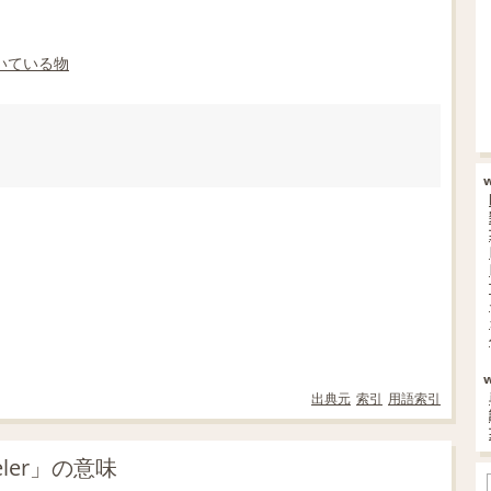
いている
物
出典元
索引
用語索引
eler」の意味