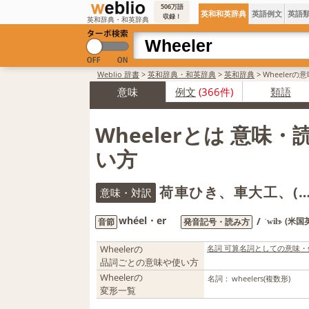
506万語
英和和英辞典
英語例文
英語
収録！
英和辞典・和英辞典
Weblio 辞書
>
英和辞典・和英辞典
>
英和辞典
>
Wheelerの
意味
例文
(366件)
類語
Wheelerとは 意味
い方
荷車ひき、車大工、(
意味・対訳
whéel・er
/
(米国
音節
発音記号・読み方
ˈwilɝ
Wheelerの
名詞 可算名詞としての意味・
品詞ごとの意味や使い方
Wheelerの
名詞：
wheelers
(複数形)
変形一覧