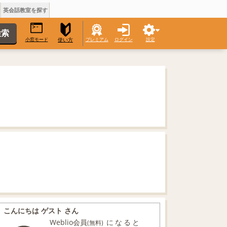
英会話教室を探す
小窓モード
プレミアム
ログイン
設定
使い方
こんにちは ゲスト さん
Weblio会員
になると
(無料)