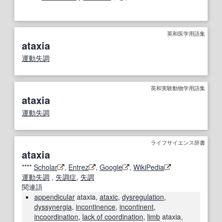
英和医学用語集
ataxia
運動失調
英和実験動物学用語集
ataxia
運動失調
ライフサイエンス辞書
ataxia
****
Scholar
,
Entrez
,
Google
,
WikiPedia
運動失調
,
失調症
,
失調
関連語
appendicular
ataxia,
ataxic
,
dysregulation
,
dyssynergia
,
incontinence
,
incontinent
,
incoordination
,
lack of coordination
,
limb
ataxia,