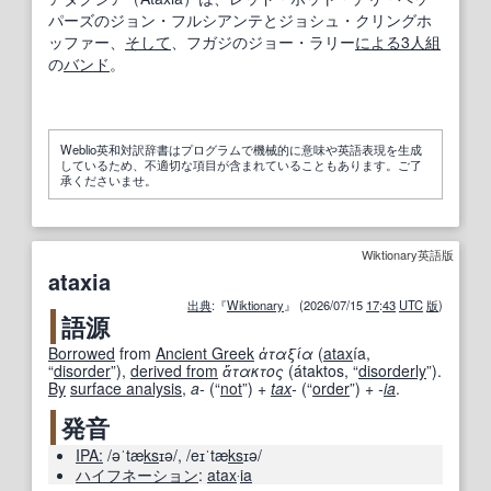
パーズのジョン・フルシアンテとジョシュ・クリングホ
ッファー、
そして
、フガジのジョー・ラリー
による
3人組
の
バンド
。
Weblio英和対訳辞書はプログラムで機械的に意味や英語表現を生成
しているため、不適切な項目が含まれていることもあります。ご了
承くださいませ。
Wiktionary英語版
ataxia
出典
:『
Wiktionary
』 (2026/07/15
17
:
43
UTC
版
)
語源
Borrowed
from
Ancient Greek
ἀταξία
(
atax
ía
,
“
disorder
”
)
,
derived from
ἄτακτος
(
átaktos
,
“
disorderly
”
)
.
By
surface analysis
,
a-
(
“
not
”
)
+‎
tax
-
(
“
order
”
)
+‎
-
ia
.
発音
IPA:
/əˈtæ
ks
ɪə/
,
/eɪˈtæ
ks
ɪə/
ハイフネーション
:
atax
‧
ia