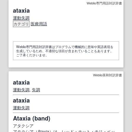
Weblio専門用語対訳辞書
ataxia
運動失調
医療用語
カテゴリ
Weblio専門用語対訳辞書はプログラムで機械的に意味や英語表現を
生成しているため、不適切な項目が含まれていることもあります。
ご了承くださいませ。
Weblio英和対訳辞書
ataxia
運動失調
,
失調
ataxia
運動失調
Ataxia (band)
アタクシア
アタクシア（Ataxia）は、レッド・ホット・チリ・ペッ