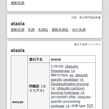
運動失調
日英・英日専門用語辞書
ataxia
運動失調
，
失調
，
失調症
，
運動失調症
，
歩行失調
遺伝子名称シソーラス
ataxia
遺伝子名
ataxia
C78769;
Ubiquitin
thioesterase
14
;
AW107924;
ax
;
ubiquitin
specific
peptidase
14
;
Deubiquitinating enzyme
同義語（エ
14
;
Ubiquitin carboxyl-
イリアス）
terminal hydrolase
14
;
2610005K12Rik; Ubiquitin-
specific-processing
mouse
protease
14
; dUB-type
TGT
;