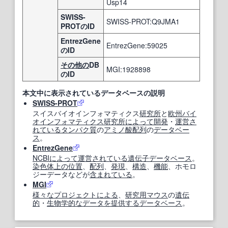
Usp14
SWISS-
SWISS-PROT:Q9JMA1
PROTのID
EntrezGene
EntrezGene:59025
のID
その他の
DB
MGI:1928898
のID
本文中に表示されているデータベースの説明
SWISS-PROT
スイスバイオインフォマティクス
研究所
と
欧州
バイ
オインフォマティクス
研究所
によって
開発
・
運営
さ
れている
タンパク質
の
アミノ酸配列
の
データベー
ス
。
EntrezGene
NCBI
によって
運営
されている
遺伝子データベース
。
染色体
上の
位置
、
配列
、
発現
、
構造
、
機能
、ホモロ
ジーデータなどが
含まれている
。
MGI
様々な
プロジェクト
による
、
研究
用
マウス
の
遺伝
的
・
生物学的な
データ
を提供する
データベース
。