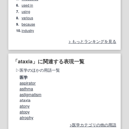
6.
used in
7.
using
8.
various
9.
because
10.
industry
もっとランキングを見る
「ataxia」に関連する表現一覧
医学のほかの用語一覧
医学
aspirator
asthma
astigmatism
ataxia
atony
atopy
atrophy
医学カテゴリの他の用語