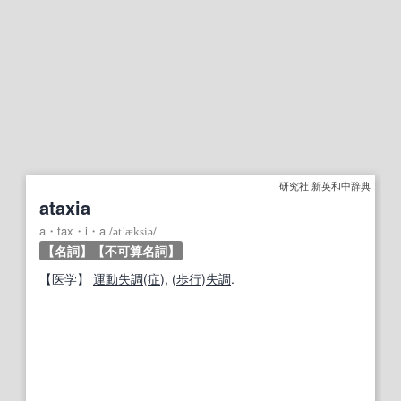
研究社 新英和中辞典
ataxia
a・tax・i・a
/
ətˈæksiə
/
【名詞】
【不可算名詞】
【
医学
】
運動失調
(
症
), (
歩行
)
失調
.