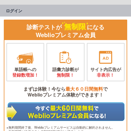
ログイン
無制限
診断テストが
になる
Weblioプレミアム会員
単語帳への
語彙力診断が
サイト内広告が
登録数増加！
無制限！
非表示！
まずは体験！今なら
最大６０日間無料
で
Weblioプレミアム体験ができます！
※無料期間終了後、Weblioプレミアムサービスは自動的に解約されません。