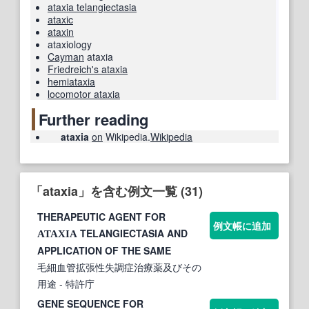
ataxia telangiectasia
ataxic
ataxin
ataxiology
Cayman
ataxia
Friedreich's ataxia
hemiataxia
locomotor ataxia
Further reading
ataxia
on
Wikipedia.
Wikipedia
「ataxia」を含む例文一覧 (31)
THERAPEUTIC AGENT FOR
例文帳に追加
TELANGIECTASIA AND
ATAXIA
APPLICATION OF THE SAME
毛細血管拡張性失調症治療薬及びその
用途
- 特許庁
GENE SEQUENCE FOR