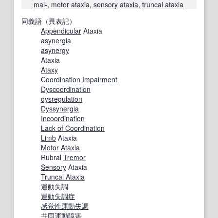
mal
-,
motor ataxia
,
sensory
ataxia,
truncal ataxia
同義語（異表記）
Appendicular
Ataxia
asynergia
asynergy
Ataxia
Ataxy
Coordination
Impairment
Dyscoordination
dysregulation
Dyssynergia
Incoordination
Lack of Coordination
Limb
Ataxia
Motor Ataxia
Rubral
Tremor
Sensory
Ataxia
Truncal Ataxia
運動失調
運動失調症
感覚性
運動失調
共同運動障害