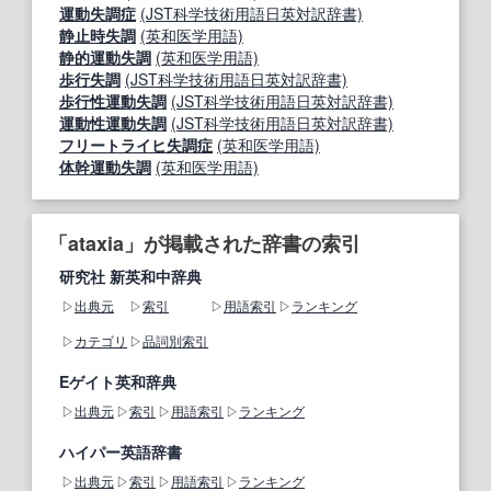
運動失調症
(JST科学技術用語日英対訳辞書)
静止時失調
(英和医学用語)
静的運動失調
(英和医学用語)
歩行失調
(JST科学技術用語日英対訳辞書)
歩行性運動失調
(JST科学技術用語日英対訳辞書)
運動性運動失調
(JST科学技術用語日英対訳辞書)
フリートライヒ失調症
(英和医学用語)
体幹運動失調
(英和医学用語)
「ataxia」が掲載された辞書の索引
研究社 新英和中辞典
出典元
索引
用語索引
ランキング
カテゴリ
品詞別索引
Eゲイト英和辞典
出典元
索引
用語索引
ランキング
ハイパー英語辞書
出典元
索引
用語索引
ランキング