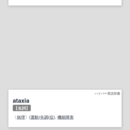
ハイパー英語辞書
ataxia
【名詞】
〔
病理
〕(
運動
)
失調
(
症
),
機能障害