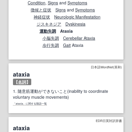
Condition
,
Signs
and
Symptoms
徴候と症状
Signs
and
Symptoms
神経症状
Neurologic Manifestation
ジスキネジア
Dyskinesia
運動失調
Ataxia
小脳失調
Cerebellar Ataxia
歩行失調
Gait
Ataxia
日本語WordNet(英和)
ataxia
【
名詞
】
1.
随意筋運動ができないこと(inability to coordinate
voluntary muscle movements)
「ataxia」に関する類語一覧
EDR日英対訳辞書
ataxia