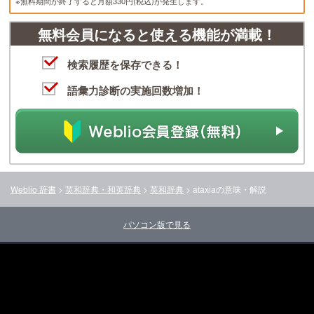
※無料期間が終了すると月額330円(税込)が発生します。
無料会員になると使える機能が満載！
検索履歴を保存できる！
語彙力診断の実施回数増加！
Weblio 辞書
>
英和辞典・和英辞典
>
英和辞典
>
ataxia
の意味・解説
パソコン版で見る
お問い合わせ
ヘルプ
会社情報
クッキー・アクセスデータについて