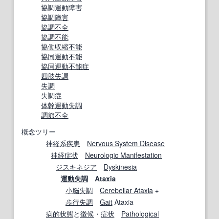
協調運動障害
協調障害
協調
不全
協調不能
協働
収縮
不能
協同運動不能
協同運動不能症
四肢
失調
失調
失調症
体幹運動失調
調節不全
概念ツリー
神経系疾患
Nervous System Disease
神経症状
Neurologic Manifestation
ジスキネジア
Dyskinesia
運動失調
Ataxia
小脳失調
Cerebellar Ataxia
+
歩行失調
Gait
Ataxia
病的状態
と
徴候
・
症状
Pathological