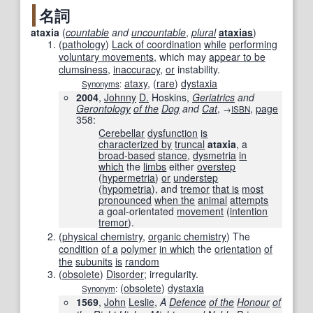
名詞
ataxia
(
countable
and
uncountable
,
plural
ataxias
)
(
pathology
)
Lack of coordination
while
performing
voluntary movements
, which may
appear to be
clumsiness
,
inaccuracy
,
or
instability.
ataxy
,
(
rare
)
dystaxia
Synonyms
:
2004
,
Johnny
D.
Hoskins,
Geriatrics
and
Gerontology
of the
Dog
and
Cat
,
,
page
→
ISBN
358
:
Cerebellar
dysfunction
is
characterized by
truncal
ataxia
, a
broad-based
stance
,
dysmetria
in
which
the
limbs
either
overstep
(
hypermetria
)
or
understep
(
hypometria
), and
tremor
that is
most
pronounced
when the
animal
attempts
a goal-orientated
movement
(
intention
tremor
).
(
physical chemistry
,
organic chemistry
)
The
condition
of a
polymer
in which
the
orientation
of
the
subunits
is
random
(
obsolete
)
Disorder
; irregularity.
(
obsolete
)
dystaxia
Synonym
:
1569
,
John
Leslie
,
A
Defence
of the
Honour
of