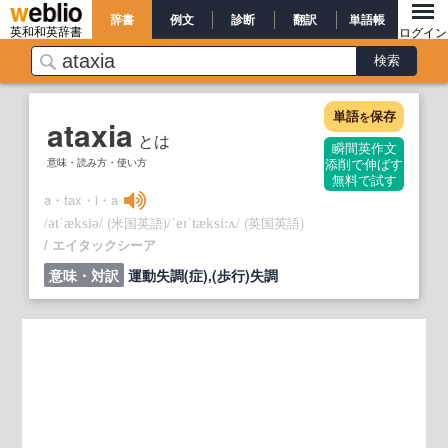
辞書
例文
診断
翻訳
単語帳
英和和英辞書
ログイン
単語
保存
を
ataxia
とは
瞬間英作文
意味・読み方・使い方
添削で伸ばす
無料で試す
a・tax・i・a
/
/
(米国英語)
/
/
(英国英語)
ətˈæksiə
ˈeɪˈtæksi:ʌ
エイタックシーア
意味・対訳
運動失調(症),(歩行)失調