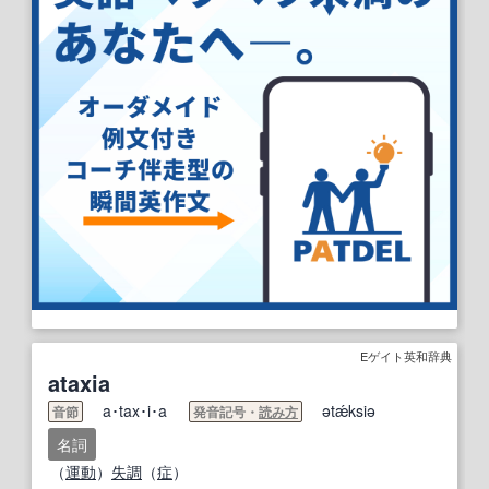
Eゲイト英和辞典
ataxia
a･tax･i･a
ətǽksiə
音節
発音記号・
読み方
名詞
（
運動
）
失調
（
症
）