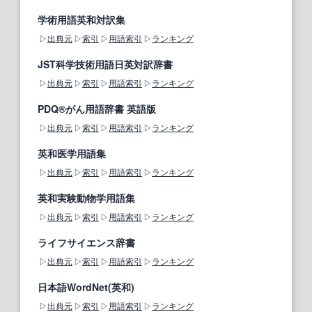
学術用語英和対訳集
出典元
索引
用語索引
ランキング
JST科学技術用語日英対訳辞書
出典元
索引
用語索引
ランキング
PDQ®がん用語辞書 英語版
出典元
索引
用語索引
ランキング
英和医学用語集
出典元
索引
用語索引
ランキング
英和実験動物学用語集
出典元
索引
用語索引
ランキング
ライフサイエンス辞書
出典元
索引
用語索引
ランキング
日本語WordNet(英和)
出典元
索引
用語索引
ランキング