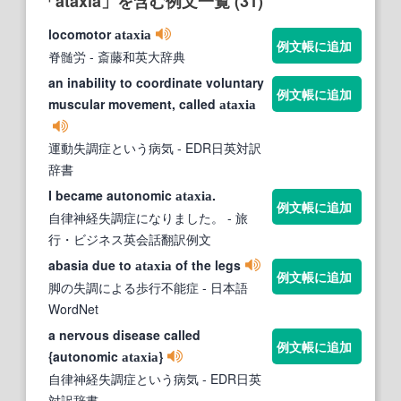
「ataxia」を含む例文一覧 (31)
locomotor
ataxia
例文帳に追加
脊髄労
- 斎藤和英大辞典
an inability to coordinate voluntary
例文帳に追加
muscular movement, called
ataxia
運動失調症という病気
- EDR日英対訳
辞書
I became autonomic
.
ataxia
例文帳に追加
自律神経失調症になりました。
- 旅
行・ビジネス英会話翻訳例文
abasia due to
of the legs
ataxia
例文帳に追加
脚の失調による歩行不能症
- 日本語
WordNet
a nervous disease called
例文帳に追加
{autonomic
}
ataxia
自律神経失調症という病気
- EDR日英
対訳辞書