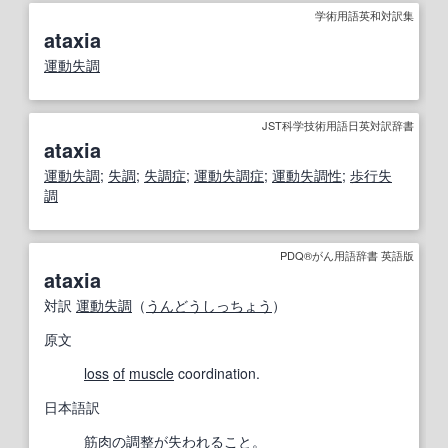
学術用語英和対訳集
ataxia
運動失調
JST科学技術用語日英対訳辞書
ataxia
運動失調
;
失調
;
失調症
;
運動失調症
;
運動失調
性
;
歩行失
調
PDQ®がん用語辞書 英語版
ataxia
対訳
運動失調
（
うんどうしっちょう
）
原文
loss
of
muscle
coordination.
日本語訳
筋肉の
調整
が
失われる
こと。