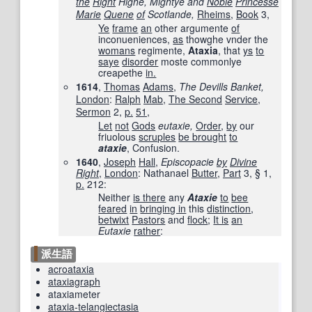
the
Right
Highe, Mightye and
Noble
Princesse
Marie
Quene
of
Scotlande,
Rheims
,
Book
3,
Ye
frame
an
other argumente
of
inconueniences,
as
thowghe vnder the
womans
regimente,
Ataxia
, that
ys
to
saye
disorder
moste commonlye
creapethe
in.
1614
,
Thomas
Adams
,
The Devills Banket,
London
:
Ralph
Mab
,
The Second
Service
,
Sermon
2,
p.
51
,
Let
not
Gods
eutaxie,
Order
,
by
our
friuolous
scruples
be brought
to
ataxie
, Confusion.
1640
,
Joseph
Hall
,
Episcopacie
by
Divine
Right
‎,
London
: Nathanael
Butter
,
Part
3, § 1,
p.
212
:
Neither
is there
any
Ataxie
to
bee
feared
in
bringing in
this
distinction
,
betwixt
Pastors
and
flock
;
It is
an
Eutaxie
rather
:
派生語
acroataxia
ataxiagraph
ataxiameter
ataxia-telangiectasia