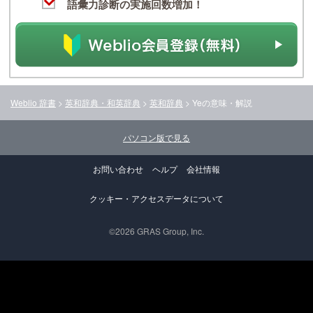
語彙力診断の実施回数増加！
Weblio 辞書
>
英和辞典・和英辞典
>
英和辞典
>
Ye
の意味・解説
パソコン版で見る
お問い合わせ
ヘルプ
会社情報
クッキー・アクセスデータについて
©2026 GRAS Group, Inc.