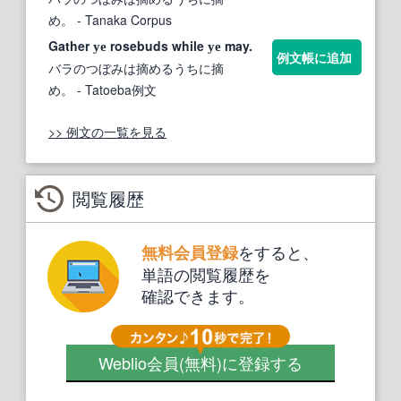
め。
- Tanaka Corpus
Gather
rosebuds while
may.
ye
ye
例文帳に追加
バラのつぼみは摘めるうちに摘
め。
- Tatoeba例文
>> 例文の一覧を見る
閲覧履歴
をすると、
無料会員登録
単語の閲覧履歴を
確認できます。
Weblio会員
(無料)
に登録する