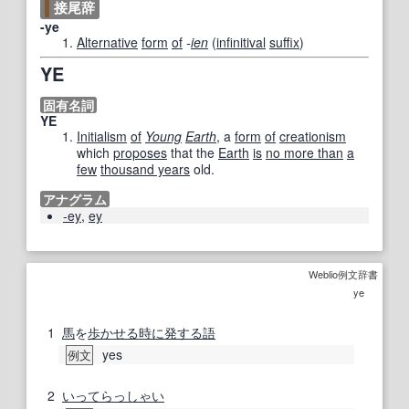
接尾辞
-ye
Alternative
form
of
-
ien
(
infinitival
suffix
)
YE
固有名詞
YE
Initialism
of
Young
Earth
, a
form
of
creationism
which
proposes
that the
Earth
is
no more than
a
few
thousand years
old.
アナグラム
-ey
,
ey
Weblio例文辞書
ye
1
馬
を
歩
かせる
時に
発する
語
yes
例文
2
いってらっしゃい