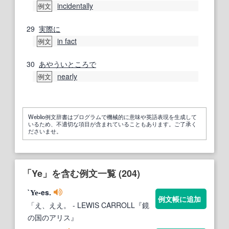
incidentally
例文
29
実際に
in fact
例文
30
あやうい
ところで
nearly
例文
Weblio例文辞書はプログラムで機械的に意味や英語表現を生成して
いるため、不適切な項目が含まれていることもあります。ご了承く
ださいませ。
「Ye」を含む例文一覧 (204)
`
-es.
Ye
例文帳に追加
「え、ええ。
- LEWIS CARROLL『鏡
の国のアリス』