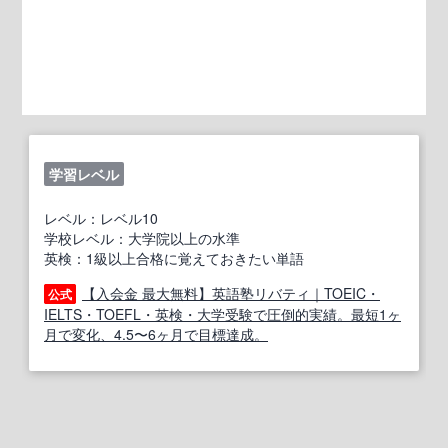
学習レベル
レベル：レベル10
学校レベル：大学院以上の水準
英検：1級以上合格に覚えておきたい単語
【入会金 最大無料】英語塾リバティ｜TOEIC・
公式
IELTS・TOEFL・英検・大学受験で圧倒的実績。最短1ヶ
月で変化、4.5〜6ヶ月で目標達成。