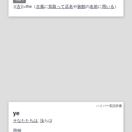
((
古
))=the（
古風
に
気取って
店名
や
旅館
の
名前
に
用いる
）
ハイパー英語辞書
ye
そなた
たちは
,
汝
らは
用例