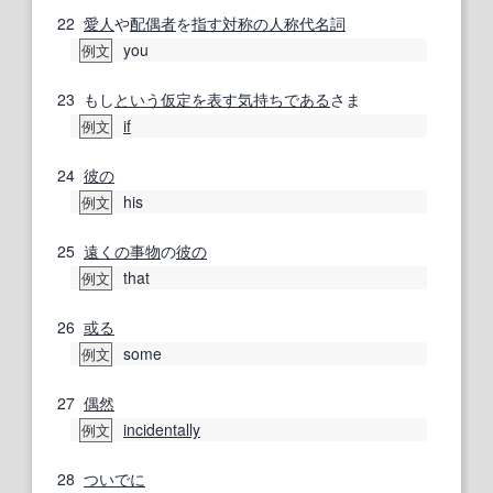
22
愛人
や
配偶者
を
指す
対称の
人称代名詞
you
例文
23
もし
という
仮定
を表す
気持ち
である
さま
if
例文
24
彼の
his
例文
25
遠くの
事物
の
彼の
that
例文
26
或る
some
例文
27
偶然
incidentally
例文
28
ついでに