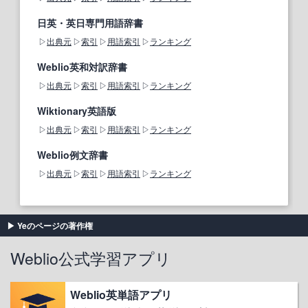
日英・英日専門用語辞書
出典元
索引
用語索引
ランキング
Weblio英和対訳辞書
出典元
索引
用語索引
ランキング
Wiktionary英語版
出典元
索引
用語索引
ランキング
Weblio例文辞書
出典元
索引
用語索引
ランキング
Yeのページの著作権
Weblio公式学習アプリ
Weblio英単語アプリ