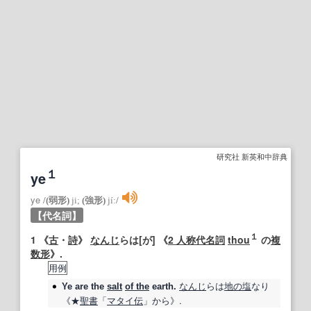
研究社 新英和中辞典
１
ye
ye
/
(弱形)
ji;
(強形)
jíː
/
【代名詞】
１
1
《
古
・
詩
》
なんじ
らは[が] 《
2 人称
代名詞
thou
の
複
数形
》.
用例
なんじ
らは
地の塩
なり
Ye
are the
salt
of the
earth.
《★
聖書
「
マタイ
伝
」から》.