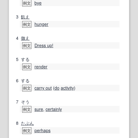
bye
例文
3
飢え
hunger
例文
4
倣え
Dress up!
例文
5
する
render
例文
6
する
carry out
(
do
activity
)
例文
7
そう
sure
,
certainly
例文
8
たぶん
perhaps
例文