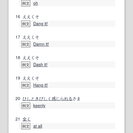
oh
例文
16
ええくそ
Dang it!
例文
17
ええくそ
Damn it!
例文
18
ええくそ
Dash it!
例文
19
ええくそ
Hang it!
例文
20
ひしと
きびしく
感じられる
さま
keenly
例文
21
全く
at all
例文