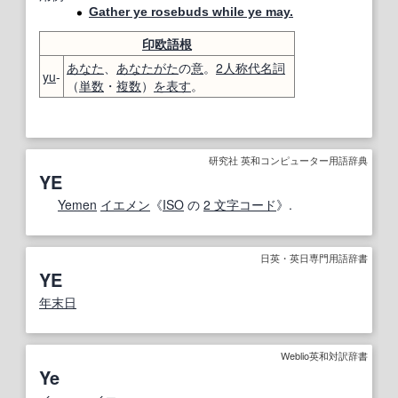
Gather ye rosebuds while ye may.
印欧語
根
あなた
、
あなたがた
の
意
。
2人称
代名詞
yu
-
（
単数
・
複数
）
を表す
。
研究社 英和コンピューター用語辞典
YE
Yemen
イエメン
《
ISO
の
2 文字
コード
》.
日英・英日専門用語辞書
YE
年末
日
Weblio英和対訳辞書
Ye