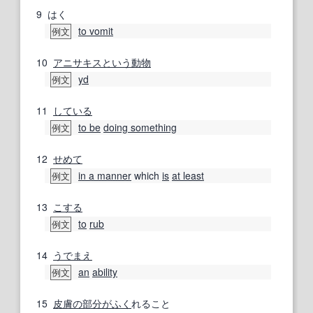
9
はく
to vomit
例文
10
アニサキス
という
動物
yd
例文
11
している
to be
doing something
例文
12
せめて
in a manner
which
is
at least
例文
13
こする
to
rub
例文
14
うでまえ
an
ability
例文
15
皮膚の
部分
がふく
れること