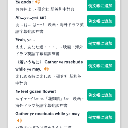
gods !
Ye
例文帳に追加
おお神よ!.
- 研究社 新英和中辞典
Ah...
...
s sir!
ye
ye
例文帳に追加
あ... は... は~っ!
- 映画・海外ドラマ英
語字幕翻訳辞書
ah,
...
Ye
ye
例文帳に追加
ええ、あなた達・・・。
- 映画・海外
ドラマ英語字幕翻訳辞書
〈若いうちに〉 Gather
rosebuds
ye
例文帳に追加
while
may.
ye
楽しめる時に楽しめ.
- 研究社 新和英
中辞典
lee! gozen flower!
Ye
例文帳に追加
≪イェ~イ!≫ ≪「花御膳」!≫
- 映画・
海外ドラマ英語字幕翻訳辞書
Gather
rosebuds while
may.
ye
ye
例文帳に追加
バラのつぼみは摘めるうちに摘