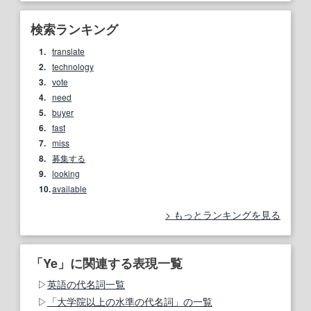
検索ランキング
1.
translate
2.
technology
3.
vote
4.
need
5.
buyer
6.
fast
7.
miss
8.
募集する
9.
looking
10.
available
もっとランキングを見る
「Ye」に関連する表現一覧
英語の代名詞一覧
「大学院以上の水準の代名詞」の一覧