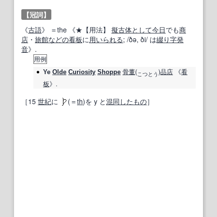
【冠詞】
《
古語
》 ＝the 《★
【用法】
擬古
体
として
今日
でも
商
店
・
旅館
などの
看板
に
用いられる
; /ðə, ði/ は
綴り字
発
音
》.
用例
骨董
(
)
品
店
《
看
Ye
Olde
Curiosity
Shoppe
こ
つと
う
板
》.
［15
世紀
に
(＝
th
)を y と
混同
したもの
］