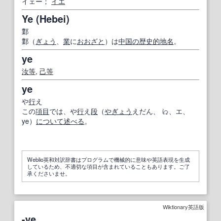
イェー；
イエ
Ye (Hebei)
鄴
鄴（
ぎょう
、
業
に
おおざと
）は
中国の
歴史的
地名
。
ye
汝
等
,
己
等
ye
や
行
え
この
項目
では、や
行
え
段
（
やぎょう
えだん、 𛀁、エ、
ye）
について
述べる
。
Weblio英和対訳辞書はプログラムで機械的に意味や英語表現を生成
しているため、不適切な項目が含まれていることもあります。ご了
承くださいませ。
Wiktionary英語版
-ye