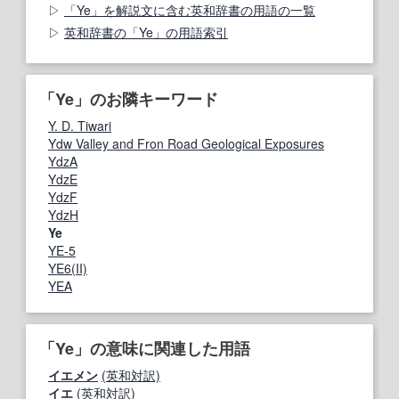
「Ye」を解説文に含む英和辞書の用語の一覧
英和辞書の「Ye」の用語索引
「Ye」のお隣キーワード
Y. D. Tiwari
Ydw Valley and Fron Road Geological Exposures
YdzA
YdzE
YdzF
YdzH
Ye
YE-5
YE6(II)
YEA
「Ye」の意味に関連した用語
イエメン
(英和対訳)
イエ
(英和対訳)