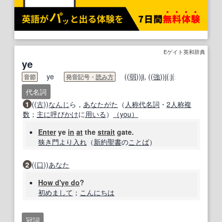
Eゲイト英和辞典
ye
ye
((
弱
))
ji
, ((
強
))
ji
́ː
ji
́ː
音節
発音記号・
読み方
代名詞
1
((
古
))
なんじ
ら，
あなたがた
（
人称代名詞
・
2人称
複
数
；
主に
呼びかけ
に
用いる
）
（you）
Enter
ye
in
at
the
strait
gate.
狭き門より入れ
（
新約聖書
の
ことば
）
2
((
口
))
あなた
How d'ye do
?
初めまして
；
こんにちは
冠詞