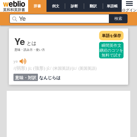
辞書
例文
診断
翻訳
単語帳
英和和英辞書
ログイン
単語
保存
を
Ye
とは
瞬間英作文
意味・読み方・使い方
継続のコツを
無料で試す
ye
/
/
(米国英語)
/
/
(英国英語)
(弱形)
ji;
(強形)
jíː
ji:
意味・対訳
なんじらは