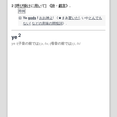
2
[
呼び掛け
に
用い
て] 《
詩
・
戯言
》.
用例
おお神よ
! 《★まあ
驚いた!
, いや
とんでも
Ye
gods
!
ない!
などの
意味の
間投詞
》.
２
ye
ye
/
(子
音の前で
は)
jə, ðə;
(母
音の前で
は)
ji, ði
/