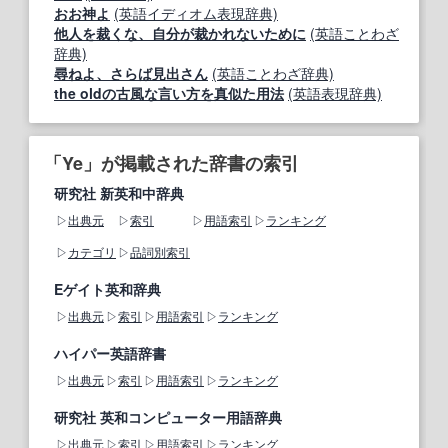
おお神よ
(英語イディオム表現辞典)
他人を裁くな、自分が裁かれないために
(英語ことわざ
辞典)
尋ねよ、さらば見出さん
(英語ことわざ辞典)
the oldの古風な言い方を真似た用法
(英語表現辞典)
「Ye」が掲載された辞書の索引
研究社 新英和中辞典
出典元
索引
用語索引
ランキング
カテゴリ
品詞別索引
Eゲイト英和辞典
出典元
索引
用語索引
ランキング
ハイパー英語辞書
出典元
索引
用語索引
ランキング
研究社 英和コンピューター用語辞典
出典元
索引
用語索引
ランキング