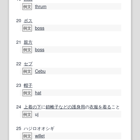
thrum
例文
20
ボス
boss
例文
21
親方
boss
例文
22
セブ
Cebu
例文
23
帽子
hat
例文
24
上着
の下
に
鎖帷子
などの
護身用
の
衣服
を着る
こと
uj
例文
25
ハジロオオシギ
willet
例文