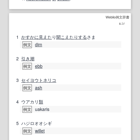
Weblio例文辞書
s.i.r
1
かすかに
見えた
り
聞こえた
りする
さま
dim
例文
2
引き潮
ebb
例文
3
セイヨウトネリコ
ash
例文
4
ウアカリ
類
uakaris
例文
5
ハジロオオシギ
willet
例文