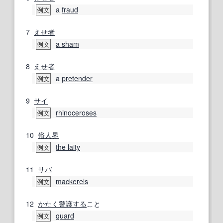
a
fraud
例文
7
えせ者
a sham
例文
8
えせ者
a
pretender
例文
9
サイ
rhinoceroses
例文
10
俗人
界
the laity
例文
11
サバ
mackerels
例文
12
かたく
警護する
こと
guard
例文