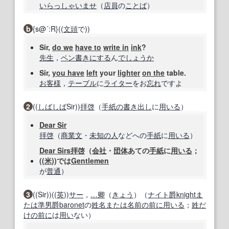
いらっしゃいませ
（
店員
の
ことば
）
b
{s@´:R}((
文頭
で))
Sir,
do we
have to
write in
ink
?
先生
，
ペン
書き
にする
ん
でしょうか
Sir,
you have
left
your
lighter
on the
table.
お客様
，
テーブル
に
ライター
をお
忘れ
ですよ
2
((
しばしば
Sir))
拝啓
（
手紙の書き出し
に
用いる
）
Dear Sir
拝啓
（
商業文
・
未知の
人
などへの
手紙
に
用いる
）
Dear Sirs
拝啓
（
会社
・
団体
あての
手紙
に
用いる
；
((
米
))では
Gentlemen
が
普通
）
3
((Sir))((
英
))
サー
，
…
卿
（
きょう
）（
ナイト爵
knight
ま
たは
準男爵
baronet
の
姓名
または
名前
の前に
用いる
；
姓
だ
けの
前に
は
用い
ない）