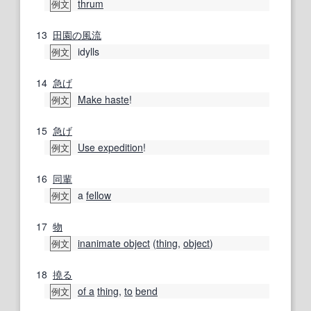
thrum
例文
13
田園の
風流
idylls
例文
14
急げ
Make haste
!
例文
15
急げ
Use expedition
!
例文
16
同輩
a
fellow
例文
17
物
inanimate object
(
thing
,
object
)
例文
18
撓る
of a
thing
,
to
bend
例文