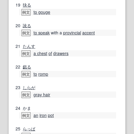
19
抉る
to gouge
例文
20
訛る
to speak
with a
provincial
accent
例文
21
たんす
a chest
of
drawers
例文
22
戯る
to
romp
例文
23
しらが
gray hair
例文
24
かま
an
iron
pot
例文
25
らっぱ