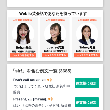
Weblio英会話であなたを待っています！
「sir!」を含む例文一覧 (3685)
Don't call me
.
sir
sir
例文帳に追加
づけはよしてくれ.
- 研究社 新英和中
辞典
Present,
[ma'am].
sir
例文帳に追加
はい 《点呼の返事》.
- 研究社 新英和