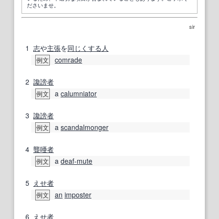
ださいませ。
sir
1
志
や
主張
を
同じくする
人
comrade
例文
2
讒謗
者
a
calumniator
例文
3
讒謗
者
a
scandalmonger
例文
4
聾唖者
a
deaf‐mute
例文
5
えせ者
an
imposter
例文
6
えせ者