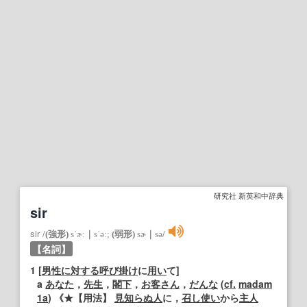
研究社 新英和中辞典
sir
sir
/
(強形)
sˈɚː
｜
sˈəː;
(弱形)
sɚ
｜
sə
/
【名詞】
1
[
男性
に対する
呼び掛け
に
用い
て]
a
あなた
，
先生
，
閣下
，
お客さん
，
だんな
(
cf.
madam
1a
) 《★
【用法】
見知らぬ
人
に，
召し使い
から
主人