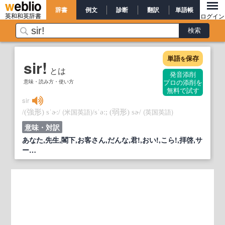
辞書
例文
診断
翻訳
単語帳
英和和英辞書
ログイン
単語
保存
を
sir!
とは
発音添削
意味・読み方・使い方
プロの添削を
無料で試す
sir
/
/
(米国英語)
/
/
(英国英語)
(強形)
sˈɚː
sˈəː;
(弱形)
sɚ
意味・対訳
あなた,先生,閣下,お客さん,だんな,君!,おい!,こら!,拝啓,サ
ー…