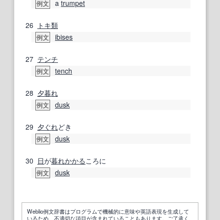
a
trumpet
例文
26
トキ
類
ibises
例文
27
テンチ
tench
例文
28
夕暮れ
dusk
例文
29
夕ぐれ
どき
dusk
例文
30
日
が
暮れ
かかる
ころに
dusk
例文
Weblio例文辞書はプログラムで機械的に意味や英語表現を生成して
いるため、不適切な項目が含まれていることもあります。ご了承く