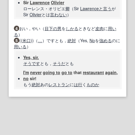
Sir
Lawrence
Olivier
ローレンス・オリビエ
卿
（Sir
Lawrence
と言う
が
Sir
Olivier
とは
言わない
）
4
おい，やい（
目下の
男
を
しかる
ときなど
皮肉
に
用い
る
）
5
((
米
口
))（
…
）ですとも，
絶対
（Yes,
No
を
強める
のに
用いる
）
Yes, sir.
そうです
とも，
そうだ
とも
I'm
never
going to
go to
that
restaurant
again
,
no
sir!
もう
絶対
あの
レストラン
に
は行
く
ものか