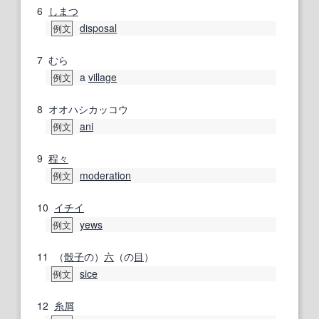
6
しまつ
disposal
例文
7
むら
a
village
例文
8
オオハシカッコウ
ani
例文
9
程々
moderation
例文
10
イチイ
yews
例文
11
（
骰子
の）
六
（の
目
）
sice
例文
12
糸屑