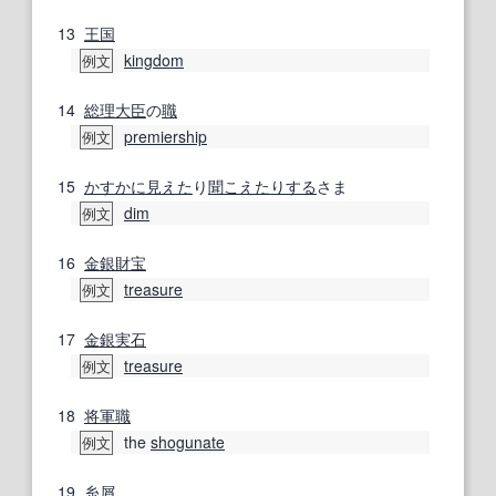
13
王国
kingdom
例文
14
総理大臣
の
職
premiership
例文
15
かすかに
見えた
り
聞こえた
りする
さま
dim
例文
16
金銀
財宝
treasure
例文
17
金銀
実
石
treasure
例文
18
将軍職
the
shogunate
例文
19
糸屑