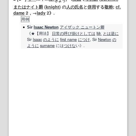
き
よ
う
または
ナイト爵
(
knight
) の
人の
氏名
と
併用
する
敬称
;
cf.
dame
2，→
lady
2》.
用例
アイザック ニュートン
卿
Sir
Isaac Newton
《★
【用法】
日常の
呼び掛け
としては
Mr.
とは逆に
Sir
Isaac
のように
first name
につけ
,
Sir
Newton
の
ように
surname
には
つけな
い》.