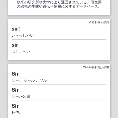
欧米
の
研究所
や
大学
により
運営
されている
、
研究
用
の
線虫
の
生態
や
遺伝子情報
に関する
データベース
。
斎藤和英大辞典
sir!
いらっしゃい
sir
若し
；へい
Weblio英和対訳辞書
Sir
サー
；
シール
；
ソル
Sir
サー
,
公
,
卿
Sir
拝啓
.