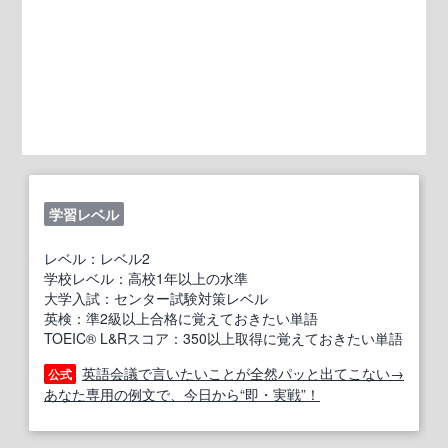
学習レベル
レベル：レベル2
学校レベル：高校1年以上の水準
大学入試：センター試験対策レベル
英検：準2級以上合格に覚えておきたい単語
TOEIC® L&Rスコア：350以上取得に覚えておきたい単語
英語会議で言いたいことが全然パッと出てこない→
公式
あなた専用の例文で、今日から“即・実戦”！