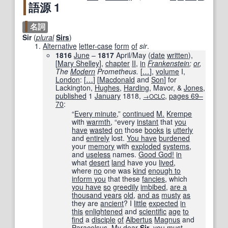
語源 1
名詞
Sir
(
plural
Sirs
)
Alternative
letter-case
form
of
sir
.
1816
June
–
1817
April/May (
date
written
),
[
Mary Shelley
],
chapter
II
,
in
Frankenstein
;
or
,
The
Modern
Prometheus.
[
…
]
,
volume
I,
London
:
[
…
]
[
Macdonald
and
Son
]
for
Lackington,
Hughes
,
Harding
, Mavor, &
Jones
,
published
1
January
1818,
,
pages
69–
→OCLC
70
:
“
Every minute
,”
continued
M.
Krempe
with
warmth
, “every
instant
that
you
have
wasted
on
those
books
is
utterly
and
entirely
lost.
You have
burdened
your
memory
with
exploded
systems
,
and
useless
names.
Good God!
in
what
desert
land
have you
lived
,
where
no
one was
kind
enough to
inform you
that these
fancies
, which
you have
so
greedily
imbibed
,
are a
thousand years
old
,
and as
musty
as
they are
ancient
? I
little
expected
in
this
enlightened
and
scientific
age
to
find
a
disciple
of
Albertus
Magnus
and
Paracelsus.
My dear
Sir
, you must