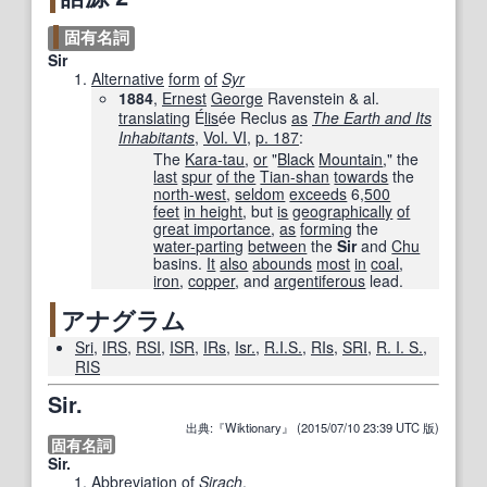
固有名詞
Sir
Alternative
form
of
Syr
1884
,
Ernest
George
Ravenstein & al.
translating
É
lis
ée Reclus
as
The Earth and Its
Inhabitants
,
Vol. VI
,
p. 187
:
The
Kara-tau
,
or
"
Black
Mountain
," the
last
spur
of the
Tian-shan
towards
the
north-west
,
seldom
exceeds
6,
500
feet
in height
, but
is
geographically
of
great importance
,
as
forming
the
water-parting
between
the
Sir
and
Chu
basins.
It
also
abounds
most
in
coal
,
iron
,
copper
, and
argentiferous
lead.
アナグラム
Sri
,
IRS
,
RSI
,
ISR
,
IRs
,
Isr.
,
R.I.S.
,
RIs
,
SRI
,
R. I. S.
,
RIS
Sir.
出典:『Wiktionary』 (2015/07/10 23:39 UTC 版)
固有名詞
Sir.
Abbreviation
of
Sirach
.