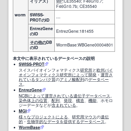
イリアス）
WP
:CE35540; F46G10.7;
F46G10.7b; CE35540
worm
SWISS-
---
PROTのID
EntrezGene
EntrezGene:181455
のID
その他の
DB
WormBase:WBGene00004801
のID
本文中に表示されているデータベースの説明
SWISS-PROT
スイスバイオインフォマティクス
研究所
と
欧州
バイ
オインフォマティクス
研究所
によって
開発
・
運営
さ
れている
タンパク質
の
アミノ酸配列
の
データベー
ス
。
EntrezGene
NCBI
によって
運営
されている
遺伝子データベース
。
染色体
上の
位置
、
配列
、
発現
、
構造
、
機能
、ホモロ
ジーデータなどが
含まれている
。
MGI
様々な
プロジェクト
による
、
研究
用
マウス
の
遺伝
的
・
生物学的な
データ
を提供する
データベース
。
WormBase