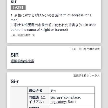
sir
【
名詞
】
1.
男性に対する呼びかけの言葉(term of address for a
man)
2.
騎士や准男爵の名前の前に使われた肩書き(a title used
before the name of knight or baronet)
「sir」に関する類語一覧
日英・英日専門用語辞書
SIR
選択的
情報検索
遺伝子名称シソーラス
Si-r
遺伝子名
Si-r
同義語（エ
sucrase
isomaltase
,
イリアス）
regulatory
; Suc-1