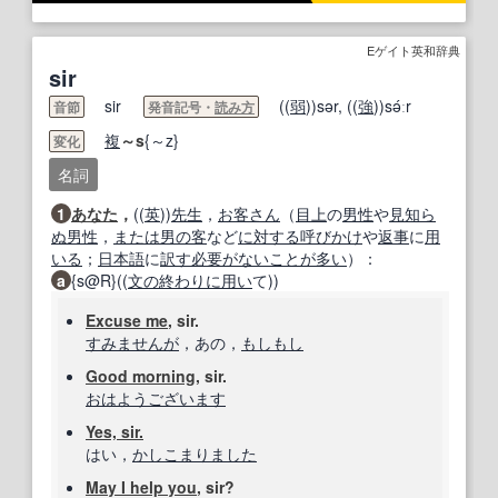
Eゲイト英和辞典
sir
sir
((
弱
))sər, ((
強
))sə́ːr
音節
発音記号・
読み方
複
～s
{～z}
変化
名詞
1
あなた
，
((
英
))
先生
，
お客さん
（
目上
の
男性
や
見知ら
ぬ
男性
，
または
男の
客
など
に対する
呼びかけ
や
返事
に
用
いる
；
日本語
に
訳す
必要がない
ことが多い
）：
a
{s@R}((
文
の終わりに
用い
て))
Excuse me
, sir.
すみませんが
，あの，
もしもし
Good morning
, sir.
おはようございます
Yes, sir.
はい，
かしこまりました
May I help you
, sir?