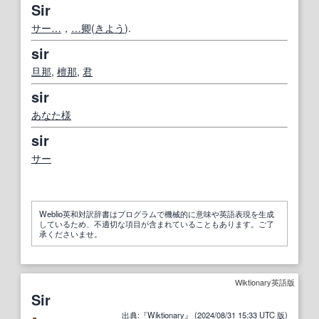
Sir
サー
…
，
…
卿
(
きよう
).
sir
旦那
,
檀那
,
君
sir
あなた様
sir
サー
Weblio英和対訳辞書はプログラムで機械的に意味や英語表現を生成
しているため、不適切な項目が含まれていることもあります。ご了
承くださいませ。
Wiktionary英語版
Sir
出典
:『
Wiktionary
』 (2024/08/31
15
:
33
UTC
版
)