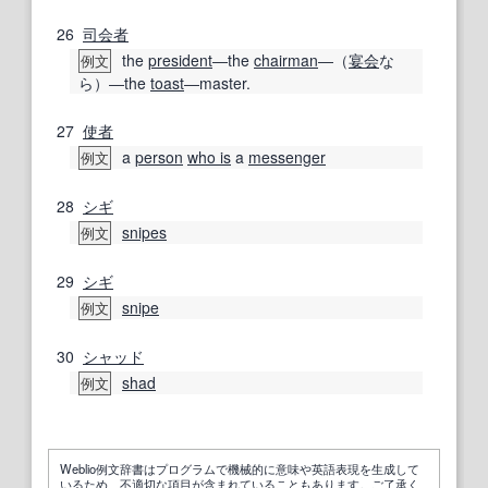
26
司会者
the
president
―the
chairman
―（
宴会
な
例文
ら）―the
toast
―master.
27
使者
a
person
who is
a
messenger
例文
28
シギ
snipes
例文
29
シギ
snipe
例文
30
シャッド
shad
例文
Weblio例文辞書はプログラムで機械的に意味や英語表現を生成して
いるため、不適切な項目が含まれていることもあります。ご了承く