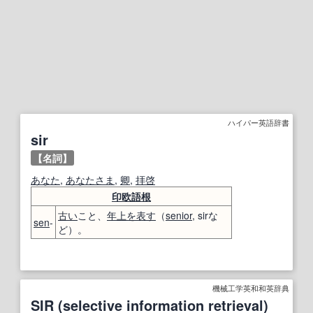
ハイパー英語辞書
sir
【名詞】
あなた
,
あなたさま
,
卿
,
拝啓
印欧語
根
古い
こと、
年上
を表す
（
senior
, sirな
sen
-
ど）。
機械工学英和和英辞典
SIR (selective information retrieval)