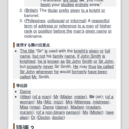
begin
your
studies
entirely
anew.”
(
British
)
The
titular
prefix
given
to a
knight
or
baronet.
(
Philippines
,
colloquial
or
informal
)
A
respectful
term
of
address or
reference
to a man
of
higher
rank
or
position
before the
man's
given name
or
nickname.
使用する際の注意点
The title
"Sir"
is
used with the
knight
's
given
or
full
name
,
but not
his
family
name.
If
John Smith
is
knighted
,
he is
known
as
Sir John
Smith
or
Sir John
,
but
properly
never
Sir Smith.
He
may
thus
be called
Sir John
wherever
he
would
formerly
have been
called
Mr.
Smith.
等位語
Dame
(
titles
)
(
of a
man
)
:
Mr
(
Mister
,
mister
),
Sir
(
sir
);
(
of a
woman
)
:
Ms
(
Miz
,
mizz
),
Mrs
(
Mistress
,
mistress
),
Miss
(
miss
),
Dame
(
dame
),
Madam
(
madam
,
ma'am
);
(
of a
non-binary
person
)
:
Mx
(
Mixter
);
(
see
also
)
:
Dr
(
Doctor
,
doctor
)
語源 2