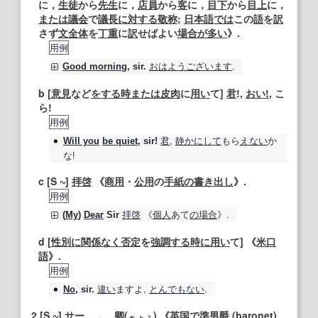
に，
生徒
から
先生
に，
店員
から
客
に，
目下
から
目上
に，
または
議会
で
議長
に対する
敬称
;
日本語では
この
語
を
訳
さず
文全体
を
丁重
に
訳
せばよい
場合が多い
》.
用例
おはようございます
.
Good morning
,
sir
.
b [
意見
など
をする
時
または
皮肉
に
用い
て]
君
!,
おい!
, こ
ら!
用例
君
,
静かにして
もら
えない
か
Will you
be quiet
, sir!
な!
c [S
]
拝啓
《
商用
・
公用
の
手紙の書き出し
》.
用例
拝啓
《
個人
あて
の場合
》.
(
My
)
Dear
Sir
d [
性別
に関係なく
否定
を
強調する
時に
用い
て] 《
米
口
語
》.
用例
違い
ますよ,
とんでもない
.
No
,
sir
.
2
[S
]
サー
…，…
卿
(
) 《
英国
で
準男爵
(
baronet
)