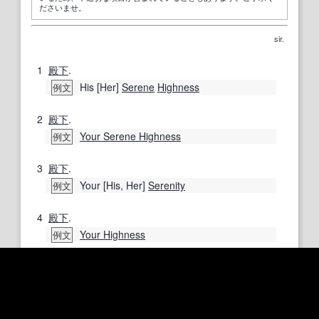
ださいませ。
sir.
1
殿下
.
His [Her]
Serene
Highness
例文
2
殿下
.
Your Serene Highness
例文
3
殿下
.
Your [His, Her]
Serenity
例文
4
殿下
.
Your Highness
例文
5
殿下
.
Their (
Royal
,
Imperial
) Highnesses
例文
6
殿下
.