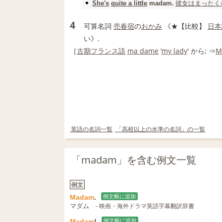
彼女は
まったく
She's
quite a little
madam
.
4
可算名詞
売春宿
の
おかみ
《★
【比較】
日本
い》.
［
古期
フランス語
ma dame
‘
my lady
' から; ⇒
M
英語の名詞一覧
「高校以上の水準の名詞」の一覧
「madam」を含む例文一覧
例文
Madam
.
例文帳に追加
マダム
- 映画・海外ドラマ英語字幕翻訳辞書
Madam
!
例文帳に追加