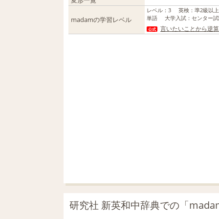
変形一覧
レベル
：
3
英検
：
準2級以
単語
大学入試
：
センター試
madamの学習レベル
言いたいことから逆算
公式
研究社 新英和中辞典での「mad