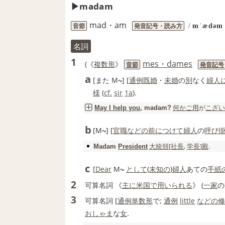
madam
mad・am
音節
発音記号・読み方
/
mˈædəm
名詞
1
mes・dames
(《
複数形
》
音節
発音記号
a
[また M
] [
通例
既婚
・
未婚
の
別
なく
婦人
様
(
cf.
sir
1a
).
何か
ご用
が
こざい
May I help you
, madam?
b
[M
] [
官職
などの
前に
つけて
婦人
の
呼び
大統領
[
社長
,
学長
]
殿
.
Madam
President
c
[
Dear
M
として
(
未知の
)
婦人
あての
手紙
2
可算名詞
《
主に
米国
で用いられる
》 (
一家
の
3
可算名詞
[
通例
単数形
で;
通例
little
などの
修
おしゃま
な
女
.