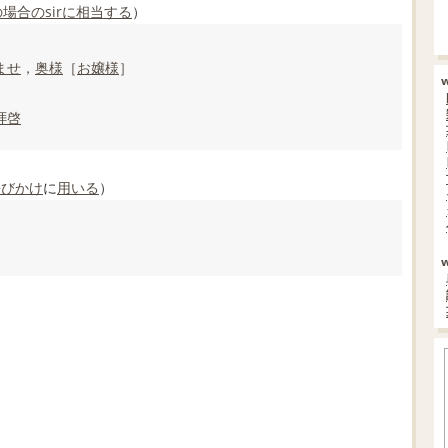
の
場合の
sir
に相当する
）
ませ
，
奥様
［
お嬢様
］
拝啓
呼びかけ
に
用いる
）