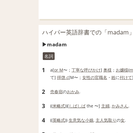
ハイパー英語辞書での「madam
madam
名詞
1
a[
or M
〜；
丁寧な
呼びかけ
]
奥様
；
お嬢様
(
m
て]
拝啓
.c
[M〜；
女性の
官職
名
・
姓
に
付けて
2
売春宿
の
おかみ
.
3
((
米
略式
))[
しばしば
the 〜]
主婦
,
かみさん
.
4
((
英
略式
))
生意気な
小娘
,
主人
気取り
の
女
.