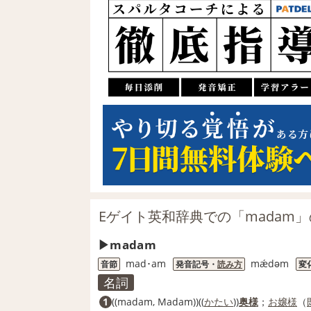
Eゲイト英和辞典での「madam
madam
mad･am
mǽdəm
音節
発音記号・
読み方
変
名詞
1
((madam, Madam))((
かたい
))
奥様
；
お嬢様
（