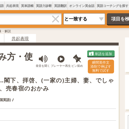
類語
共起表現
英単語帳
英語力診断
英語翻訳
オンライン英会話
英語コーチングを探す
味・解説
共起表現
読み方・使
単語を追加
瞬間英作文
発音を聞く
プレーヤー再生
ピン留め
添削で伸ばす
無料で試す
…閣下、拝啓、(一家の)主婦、妻、でしゃ
、売春宿のおかみ
/
米国英語)