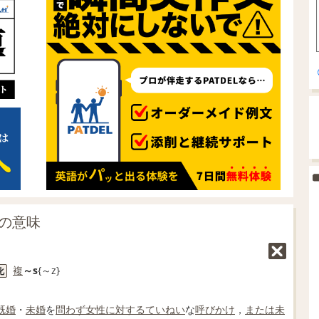
」の意味
複
～s
{～z}
化
既婚
・
未婚
を
問わず
女性
に対する
ていねい
な
呼びかけ
，
または
未