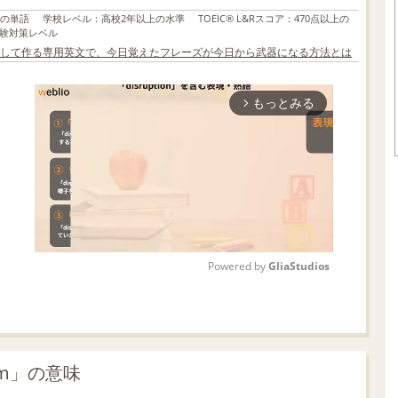
上の単語
学校レベル
：
高校2年以上の水準
TOEIC® L&Rスコア
：
470点以上の
験対策レベル
して作る専用英文で、今日覚えたフレーズが今日から武器になる方法とは
もっとみる
arrow_forward_ios
Powered by 
GliaStudios
M
u
t
am」の意味
e