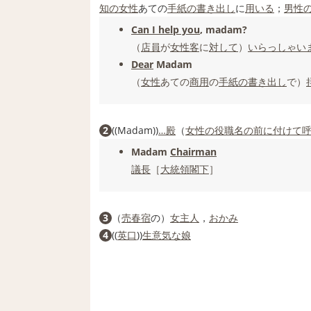
知の
女性
あての
手紙の書き出し
に
用いる
；
男性
Can I help you
, madam?
（
店員
が
女性客
に
対して
）
いらっしゃい
Dear
Madam
（
女性
あての
商用
の
手紙の書き出し
で）
2
((Madam))
…
殿
（
女性の
役職
名
の前に
付けて
Madam
Chairman
議長
［
大統領
閣下
］
3
（
売春宿
の）
女主人
，
おかみ
4
((
英
口
))
生意気な娘