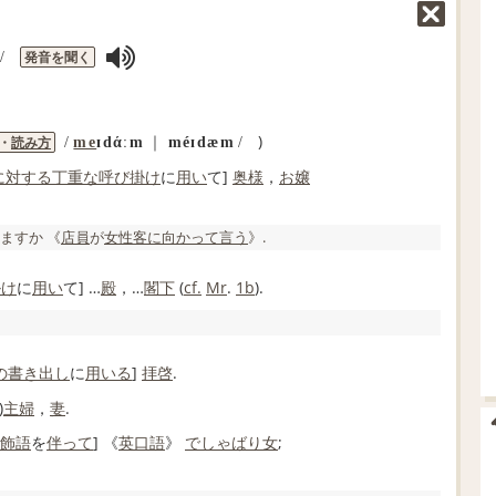
発音を聞く
/
)
・
読み方
/
me
ɪdάːm
｜
méɪdæm
/
に対する
丁重な
呼び掛け
に
用い
て]
奥様
，
お嬢
ますか 《
店員
が
女性客
に向かって
言う
》.
掛け
に
用い
て] …
殿
，…
閣下
(
cf.
Mr
.
1b
).
の書き出し
に
用いる
]
拝啓
.
)
主婦
，
妻
.
飾語
を
伴って
] 《
英
口語
》
でしゃばり
女
;