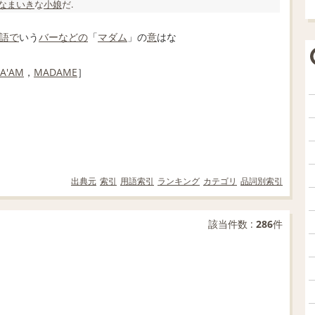
なまいき
な
小娘
だ.
語で
いう
バー
などの
「
マダム
」の
意
はな
A'AM
，
MADAME
］
出典元
索引
用語索引
ランキング
カテゴリ
品詞別索引
該当件数 :
286
件