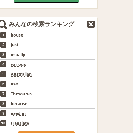
みんなの検索ランキング
house
1
just
2
usually
3
various
4
Australian
5
use
6
Thesaurus
7
because
8
used in
9
translate
10