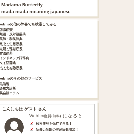
Madama Butterfly
mada mada meaning japanese
weblioの他の辞書でも検索してみる
国語辞書
類語・反対語辞典
英和・和英辞典
日中・中日辞典
日韓・韓日辞典
古語辞典
インドネシア語辞典
タイ語辞典
ベトナム語辞典
weblioのその他のサービス
単語帳
語彙力診断
英会話コラム
こんにちは ゲスト さん
Weblio会員
になると
(無料)
検索履歴を保存できる！
語彙力診断の実施回数増加！