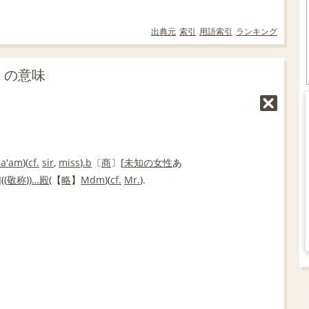
出典元
索引
用語索引
ランキング
」の意味
a'am
)(
cf.
sir
,
miss
)
.b
〔
商
〕[
未知の
女性
あ
]((
敬称
))
…
殿
(【
略
】
Mdm
)(
cf.
Mr.
).