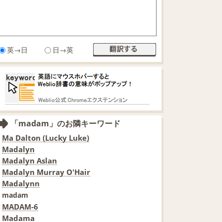
英→日
日→英
「madam」のお隣キーワード
Ma Dalton (Lucky Luke)
Madalyn
Madalyn Aslan
Madalyn Murray O'Hair
Madalynn
madam
MADAM-6
Madama