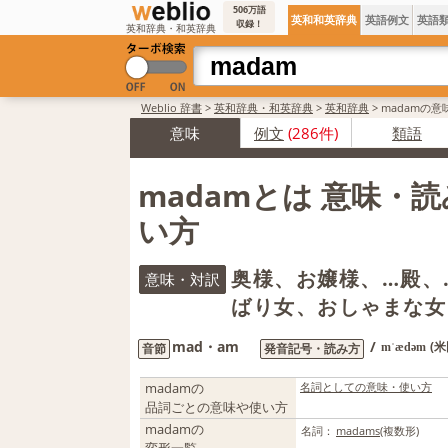
506万語
英和和英辞典
英語例文
英語
収録！
英和辞典・和英辞典
Weblio 辞書
>
英和辞典・和英辞典
>
英和辞典
>
madamの意
意味
例文
(286件)
類語
madamとは 意味・
い方
奥様、お嬢様、…殿、
意味・対訳
ばり女、おしゃまな女
mad・am
/
(
音節
発音記号・読み方
mˈædəm
madamの
名詞としての意味・使い方
品詞ごとの意味や使い方
madamの
名詞：
madams
(複数形)