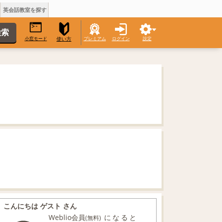
英会話教室を探す
小窓モード
プレミアム
ログイン
設定
使い方
こんにちは ゲスト さん
Weblio会員
になると
(無料)