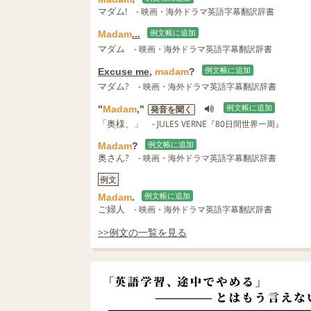
マダム!
- 映画・海外ドラマ英語字幕翻訳辞書
Madam
...
例文帳に追加
マダム
- 映画・海外ドラマ英語字幕翻訳辞書
Excuse me
,
madam
?
例文帳に追加
マダム?
- 映画・海外ドラマ英語字幕翻訳辞書
"
Madam
,"
例文帳に追加
発音を聞く
「奥様、」
- JULES VERNE『80日間世界一周』
Madam
?
例文帳に追加
奥さん?
- 映画・海外ドラマ英語字幕翻訳辞書
例文
Madam
.
例文帳に追加
ご婦人
- 映画・海外ドラマ英語字幕翻訳辞書
>>例文の一覧を見る