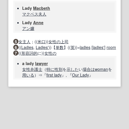
Lady
Macbeth
マクベス
夫人
Lady
Anne
アン
嬢
5
女主人
；((
米
口
))
女性の
上司
6
((
Ladies
,
Ladies'
))【
単数
】((
英
))=
ladies
[
ladies'
]
room
7
((
形容詞的
に))
女性の
a lady
lawyer
女性
弁護士
（
特に
性別
を
示した
い
場合は
woman
を
用いる
）⇒『
first lady
』, 『
Our Lady
』