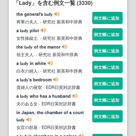
「Lady」を含む例文一覧 (3330)
the general's
lady
例文帳に追加
将軍の夫人.
- 研究社 新英和中辞典
a
pilot
lady
例文帳に追加
女性操縦士.
- 研究社 新英和中辞典
the
of the manor
lady
例文帳に追加
領主夫人.
- 研究社 新英和中辞典
a
in white
lady
例文帳に追加
白衣の婦人.
- 研究社 新英和中辞典
a
's bedroom
lady
例文帳に追加
貴婦人の寝室
- EDR日英対訳辞書
a
who has a husband
lady
例文帳に追加
夫のある女
- EDR日英対訳辞書
in Japan, the chamber of a court
例文帳に追加
lady
女官の部屋
- EDR日英対訳辞書
a
's chambers in a palace