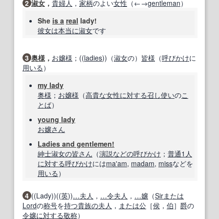
2
淑女
，
貴婦人
，
家柄
のよい
女性
（←→
gentleman
）
She
is a
real
lady!
彼女は
本当に
淑女
です
3
奥様
，
お嬢様
；((
ladies
))（
淑女
の）
皆様
（
呼びかけ
に
用いる
）
my lady
奥様
；
お嬢様
（
高貴な
女性
に対する
召し使い
の
こ
とば
）
young lady
お嬢さん
Ladies and gentlemen!
紳士
淑女
の皆さん
（
演説
などの
呼びかけ
；
普通
1人
に対する
呼びかけ
には
ma'am
,
madam
,
miss
などを
用いる
）
4
((Lady))((
英
))
…
夫人
，
…
令夫人
，
…
嬢
（
Sir
または
Lord
の
称号
を
持つ
貴族の
夫人
，
または
公
［
侯
，
伯
］
爵
の
令嬢
に対する
敬称
）