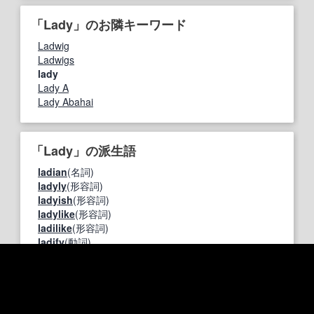
「Lady」のお隣キーワード
Ladwig
Ladwigs
lady
Lady A
Lady Abahai
「Lady」の派生語
ladian
(名詞)
ladyly
(形容詞)
ladyish
(形容詞)
ladylike
(形容詞)
ladilike
(形容詞)
ladify
(動詞)
ladyship
(名詞)
「Lady」の意味に関連した用語