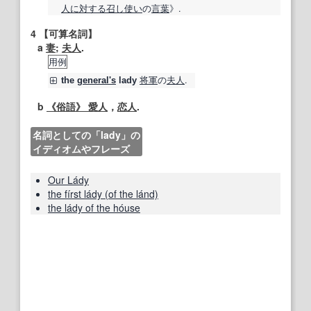
人
に対する
召し使い
の
言葉
》.
4
【可算名詞】
a
妻
;
夫人
.
用例
将軍
の
夫人
.
the
general
's
lady
b
《俗語》 愛人
，
恋人
.
名詞としての「lady」の
イディオムやフレーズ
Our Lády
the fírst lády (of the lánd)
the lády of the hóuse