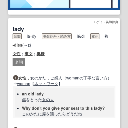
Eゲイト英和辞典
lady
la･dy
le
́ɪ
di
複
音節
発音記号・
読み方
変化
-
dies
{～z}
女性
；
淑女
；
奥様
名詞
1
女性
，
女の
かた，
ご婦人
（
woman
の
丁寧な言い方
）
⇒
woman
【
ネットワーク
】
an
old lady
年
をとった
女の人
Why don't you
give
your
seat
to
this lady?
このかた
に
席
を
譲
ったらどうだね