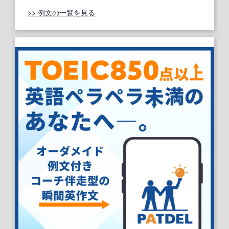
>> 例文の一覧を見る