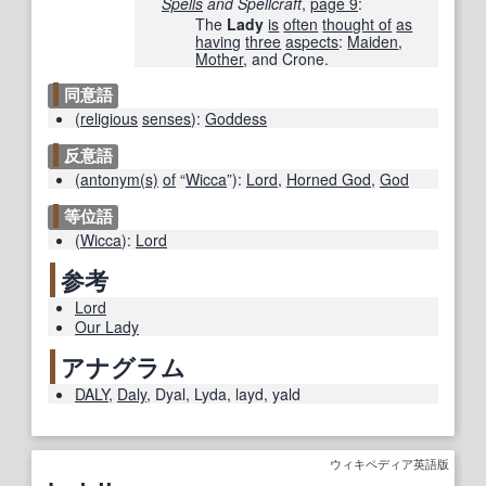
Spells
and Spellcraft
,
page 9
:
The
Lady
is
often
thought of
as
having
three
aspects
:
Maiden
,
Mother
, and Crone.
同意語
(
religious
senses
)
:
Goddess
反意語
(
antonym
(s)
of
“
Wicca
”
)
:
Lord
,
Horned God
,
God
等位語
(
Wicca
)
:
Lord
参考
Lord
Our Lady
アナグラム
DALY
,
Daly
,
Dyal
,
Lyda
,
layd
,
yald
ウィキペディア英語版