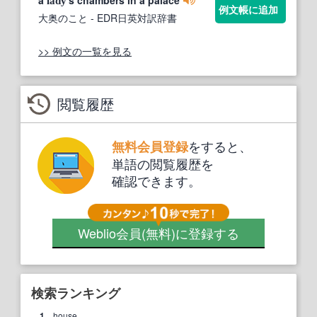
lady
例文帳に追加
大奥のこと
- EDR日英対訳辞書
>> 例文の一覧を見る
閲覧履歴
をすると、
無料会員登録
単語の閲覧履歴を
確認できます。
Weblio会員
(無料)
に登録する
検索ランキング
1.
house