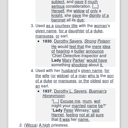
subject
, and
gave
it
much
serious
consideration. [
…
]
Herself
, the
widow
of
only
a
knight
, she
gave
the
dignity
of a
baronet
all its
due
;
Used
as a
courtesy title
with the
woman
’s
given name
,
for a
daughter
of a
duke
,
marquess
,
or
earl.
1930
,
Dorothy Sayers
,
Strong
Poison
:
He
would
feel that
the
mere
idea
of
hearing
a
butler
announce
‘Chief-Detective-Inspector and
Lady
Mary
Parker
’
would have
something
shocking
about
it.
Used with her
husband
’s
given name
,
for
the
wife
(
or
widow
)
of a
man
who is
the
son
of a
duke
or
marquess
,
or the
oldest
son
of
an
earl.
1937
,
Dorothy L. Sayers
,
Busman
's
Honeymoon
:
”[
…
]
Excuse me
,
mum
,
wot
might your
married
name
be
?”
”
Lady
Peter
Wimsey,”
said
Harriet
,
feeling
not at all
sure
that
it was
her
name.
(
Wicca
)
A high
priestess.