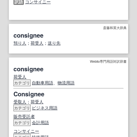
訳語
コンサイニー
斎藤和英大辞典
consignee
預り人
；
荷受人
；
送り先
Weblio専門用語対訳辞書
consignee
荷受人
自動車用語
、
物流用語
カテゴリ
Consignee
受取人
；
荷受人
ビジネス用語
カテゴリ
販売
受託者
会計
用語
カテゴリ
コンサイニー