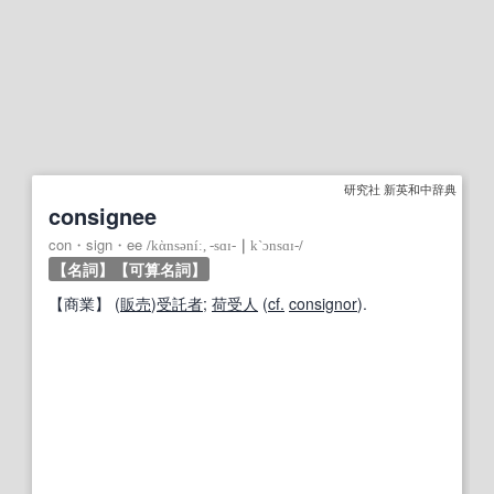
研究社 新英和中辞典
consignee
con・sign・ee
/
kὰnsəníː, ‐sɑɪ‐
｜
k`ɔnsɑɪ‐
/
【名詞】
【可算名詞】
【
商業
】
(
販売
)
受託者
;
荷受人
(
cf.
consignor
).