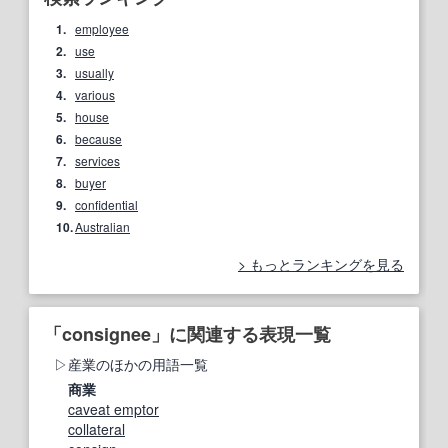
1.
employee
2.
use
3.
usually
4.
various
5.
house
6.
because
7.
services
8.
buyer
9.
confidential
10.
Australian
もっとランキングを見る
「consignee」に関連する表現一覧
産業のほかの用語一覧
商業
caveat emptor
collateral