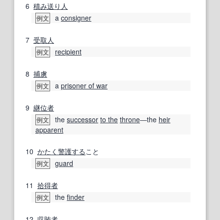
6
積み送り
人
a
consigner
例文
7
受取人
recipient
例文
8
捕虜
a
prisoner of war
例文
9
継位
者
the
successor
to the
throne
―the
heir
例文
apparent
10
かたく
警護する
こと
guard
例文
11
拾得者
the
finder
例文
12
収賄者