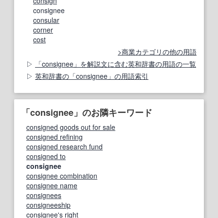
consign
consignee
consular
corner
cost
商業カテゴリの他の用語
「consignee」を解説文に含む英和辞書の用語の一覧
英和辞書の「consignee」の用語索引
「consignee」のお隣キーワード
consigned goods out for sale
consigned refining
consigned research fund
consigned to
consignee
consignee combination
consignee name
consignees
consigneeship
consignee's right