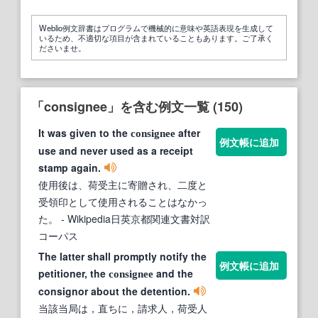
Weblio例文辞書はプログラムで機械的に意味や英語表現を生成して
いるため、不適切な項目が含まれていることもあります。ご了承く
ださいませ。
「consignee」を含む例文一覧 (150)
It was given to the
after
consignee
例文帳に追加
use and never used as a receipt
stamp again.
使用後は、荷受主に寄贈され、二度と
受領印として使用されることはなかっ
た。
- Wikipedia日英京都関連文書対訳
コーパス
The latter shall promptly notify the
例文帳に追加
petitioner, the
and the
consignee
consignor about the detention.
当該当局は，直ちに，請求人，荷受人