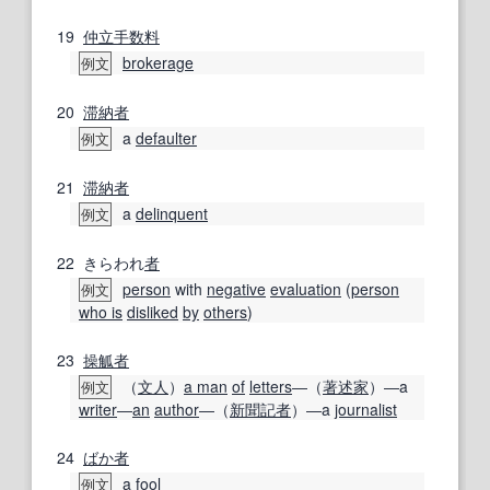
19
仲立
手数料
brokerage
例文
20
滞納者
a
defaulter
例文
21
滞納者
a
delinquent
例文
22
きらわれ
者
person
with
negative
evaluation
(
person
例文
who is
disliked
by
others
)
23
操觚者
（
文人
）
a man
of
letters
―（
著述家
）―a
例文
writer
―
an
author
―（
新聞記者
）―a
journalist
24
ばか者
a
fool
例文