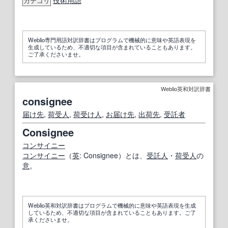
技術用語
カテゴリ
Weblio専門用語対訳辞書はプログラムで機械的に意味や英語表現を
生成しているため、不適切な項目が含まれていることもあります。
ご了承くださいませ。
Weblio英和対訳辞書
consignee
届け先
,
荷受人
,
荷受け人
,
お届け
先
,
出荷先
,
受託者
Consignee
コンサイニー
コンサイニー
（
英
: Consignee）とは、
受託
人
・
荷受人
の
意
。
Weblio英和対訳辞書はプログラムで機械的に意味や英語表現を生成
しているため、不適切な項目が含まれていることもあります。ご了
承くださいませ。