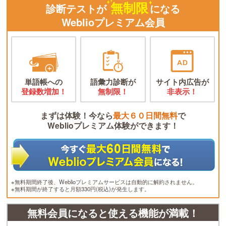
無制限
診断テストが
になる
Weblioプレミアム会員
単語帳への
語彙力診断が
サイト内広告が
登録数増加！
無制限！
非表示！
まずは体験！今なら
最大６０日間無料
で
Weblioプレミアム体験ができます！
※無料期間終了後、Weblioプレミアムサービスは自動的に解約されません。
※無料期間が終了すると月額330円(税込)が発生します。
無料会員になると使える機能が満載！