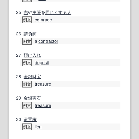
25
志
や
主張
を
同じくする
人
comrade
例文
26
請負師
a
contractor
例文
27
預け
入れ
deposit
例文
28
金銀
財宝
treasure
例文
29
金銀
実
石
treasure
例文
30
留置権
lien
例文