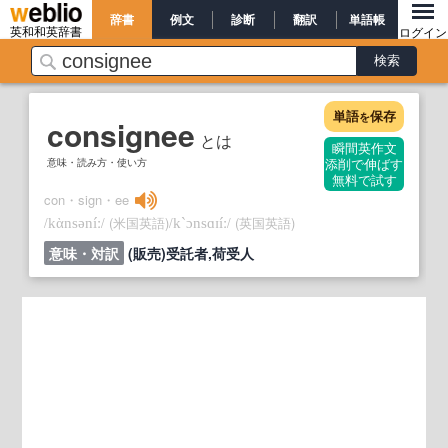
辞書
例文
診断
翻訳
単語帳
英和和英辞書
ログイン
単語
保存
を
consignee
とは
瞬間英作文
意味・読み方・使い方
添削で伸ばす
無料で試す
con・sign・ee
/
/
(米国英語)
/
/
(英国英語)
kὰnsəníː
k`ɔnsɑɪíː
意味・対訳
(販売)受託者,荷受人