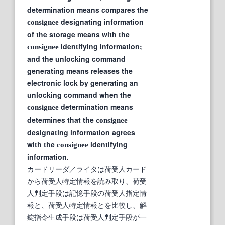
determination means compares the
designating information
consignee
of the storage means with the
identifying information;
consignee
and the unlocking command
generating means releases the
electronic lock by generating an
unlocking command when the
determination means
consignee
determines that the
consignee
designating information agrees
with the
identifying
consignee
information.
カードリーダ／ライタは荷受人カード
から荷受人特定情報を読み取り、荷受
人判定手段は記憶手段の荷受人指定情
報と、荷受人特定情報とを比較し、解
錠指令生成手段は荷受人判定手段が一