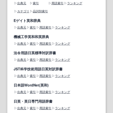
出典元
索引
用語索引
ランキング
カテゴリ
品詞別索引
Eゲイト英和辞典
出典元
索引
用語索引
ランキング
機械工学英和和英辞典
出典元
索引
用語索引
ランキング
法令用語日英標準対訳辞書
出典元
索引
用語索引
ランキング
JST科学技術用語日英対訳辞書
出典元
索引
用語索引
ランキング
日本語WordNet(英和)
出典元
索引
用語索引
ランキング
日英・英日専門用語辞書
出典元
索引
用語索引
ランキング