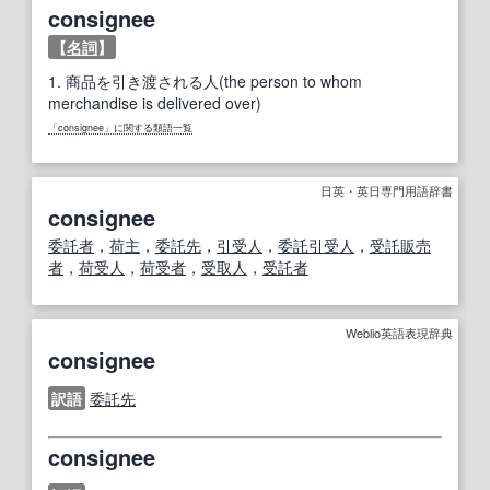
consignee
【
名詞
】
1.
商品を引き渡される人(the person to whom
merchandise is delivered over)
「consignee」に関する類語一覧
日英・英日専門用語辞書
consignee
委託者
，
荷主
，
委託先
，
引受人
，
委託
引受人
，
受託販売
者
，
荷受人
，
荷受
者
，
受取人
，
受託者
Weblio英語表現辞典
consignee
訳語
委託先
consignee