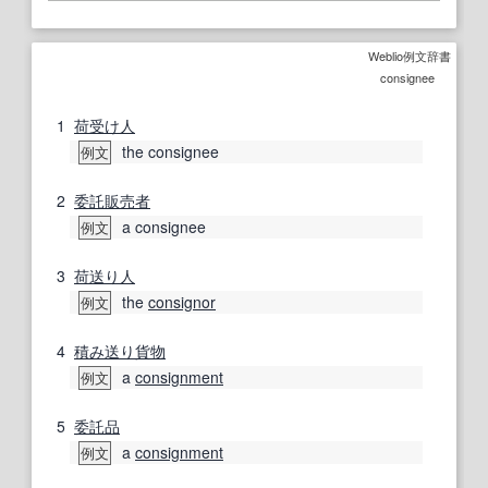
Weblio例文辞書
consignee
1
荷受け人
the consignee
例文
2
委託販売
者
a consignee
例文
3
荷送り人
the
consignor
例文
4
積み送り
貨物
a
consignment
例文
5
委託品
a
consignment
例文