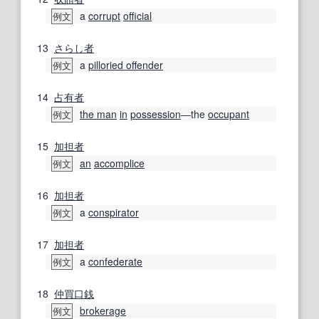
a
corrupt
official
例文
13
さらし
者
a
pilloried offender
例文
14
占有者
the man
in
possession
―the
occupant
例文
15
加担者
an
accomplice
例文
16
加担者
a
conspirator
例文
17
加担者
a
confederate
例文
18
仲買
口銭
brokerage
例文