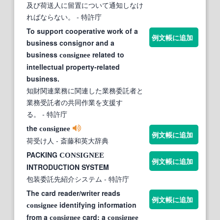
及び荷送人に留置について通知しなけ
ればならない。
- 特許庁
To support cooperative work of a
例文帳に追加
business consignor and a
business
related to
consignee
intellectual property-related
business.
知財関連業務に関連した業務委託者と
業務受託者の共同作業を支援す
る。
- 特許庁
the
consignee
例文帳に追加
荷受け人
- 斎藤和英大辞典
PACKING
CONSIGNEE
例文帳に追加
INTRODUCTION SYSTEM
包装委託先紹介システム
- 特許庁
The card reader/writer reads
例文帳に追加
identifying information
consignee
from a
card; a
consignee
consignee