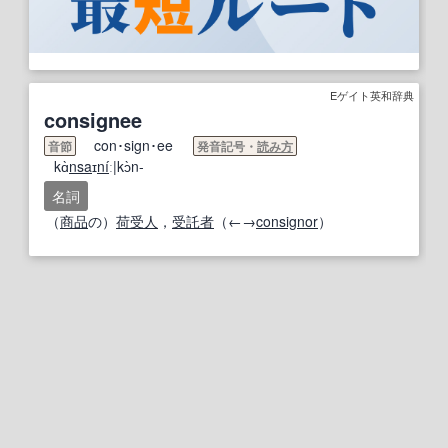
Eゲイト英和辞典
consignee
con･sign･ee
音節
発音記号・
読み方
kɑ̀
nsa
ɪ
ni
́ː|kɔ̀n-
名詞
（
商品
の）
荷受人
，
受託者
（←→
consignor
）