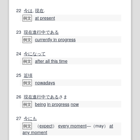
22
今は
,
現在
.
at present
例文
23
現在進行中
である
currently in progress
例文
24
今になって
after all this time
例文
25
近頃
nowadays
例文
26
現在進行中
である
さま
being
in progress
now
例文
27
今にも
（
expect
）
every moment
―（may）
at
例文
any moment