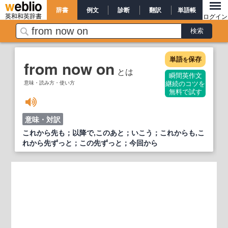
辞書
例文
診断
翻訳
単語帳
英和和英辞書
ログイン
単語
保存
を
from now on
とは
瞬間英作文
意味・読み方・使い方
継続のコツを
無料で試す
意味・対訳
これから先も；以降で,このあと；いこう；これからも,こ
れから先ずっと；この先ずっと；今回から