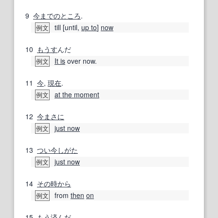
9
今までのところ
.
till [until,
up to
]
now
例文
10
もうす
んだ
It is
over now.
例文
11
今
,
現在
.
at the moment
例文
12
今まさに
just now
例文
13
つい今しがた
just now
例文
14
その時から
from
then
on
例文
15
もう済んだ
.