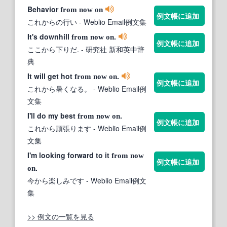
Behavior
from
now
on
例文帳に追加
これからの行い
- Weblio Email例文集
It's downhill
.
from
now
on
例文帳に追加
ここから下りだ.
- 研究社 新和英中辞
典
It will get hot
.
from
now
on
例文帳に追加
これから暑くなる。
- Weblio Email例
文集
I'll do my best
.
from
now
on
例文帳に追加
これから頑張ります
- Weblio Email例
文集
I'm looking forward to it
from
now
例文帳に追加
.
on
今から楽しみです
- Weblio Email例文
集
>> 例文の一覧を見る