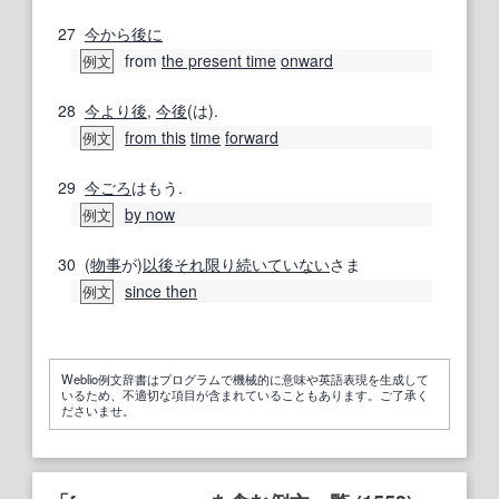
27
今から
後に
from
the present time
onward
例文
28
今より
後
,
今後
(は).
from this
time
forward
例文
29
今ごろ
はもう.
by now
例文
30
(
物事
が)
以後
それ限り
続いて
いない
さま
since then
例文
Weblio例文辞書はプログラムで機械的に意味や英語表現を生成して
いるため、不適切な項目が含まれていることもあります。ご了承く
ださいませ。