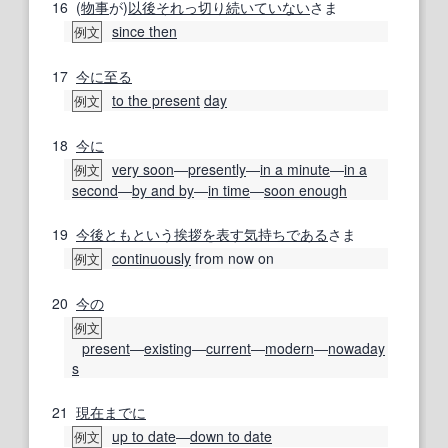
16
(
物事
が)
以後
それっ切り
続いて
いない
さま
since then
例文
17
今に
至る
to the present
day
例文
18
今に
very soon
―
presently
―
in a minute
―
in a
例文
second
―
by and by
―
in time
―
soon enough
19
今後とも
という
挨拶
を表す
気持ち
である
さま
continuously
from now on
例文
20
今の
例文
present
―
existing
―
current
―
modern
―
nowaday
s
21
現在までに
up to date
―
down to date
例文