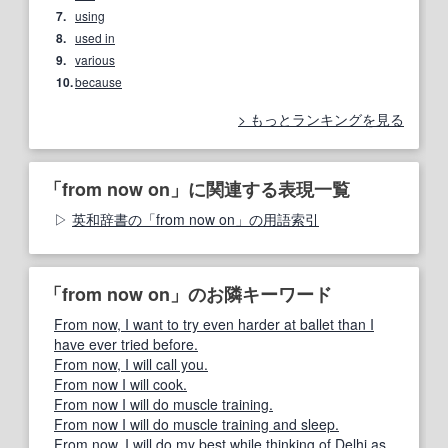
7.
using
8.
used in
9.
various
10.
because
もっとランキングを見る
「from now on」に関連する表現一覧
英和辞書の「from now on」の用語索引
「from now on」のお隣キーワード
From now, I want to try even harder at ballet than I
have ever tried before.
From now, I will call you.
From now I will cook.
From now I will do muscle training.
From now I will do muscle training and sleep.
From now, I will do my best while thinking of Delhi as