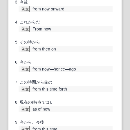
3
今後
from now
onward
例文
4
これから
だ
From now
例文
5
その時から
from
then
on
例文
6
今から
from now
―
hence
―
ago
例文
7
この時間
から
先の
from this
time
forth
例文
8
現在の
(
時点で
は).
as of now
例文
9
今から
、
今後
from this
time
例文