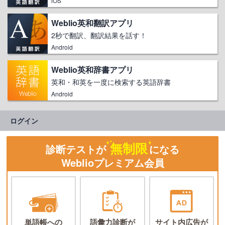
iOS
Weblio英和翻訳アプリ
2秒で翻訳、翻訳結果を話す！
Android
Weblio英和辞書アプリ
英和・和英を一度に検索する英語辞書
Android
ログイン
無制限
診断テストが
になる
Weblioプレミアム会員
単語帳への
語彙力診断が
サイト内広告が