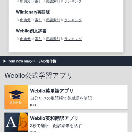
出典元
索引
用語索引
ランキング
Wiktionary英語版
出典元
索引
用語索引
ランキング
Weblio例文辞書
出典元
索引
用語索引
ランキング
from now onのページの著作権
Weblio公式学習アプリ
Weblio英単語アプリ
自分だけの単語帳で英単語を暗記
iOS
Weblio英和翻訳アプリ
2秒で翻訳、翻訳結果を話す！