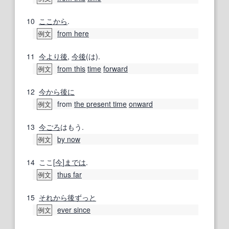
10
ここから
.
from here
例文
11
今より
後
,
今後
(は).
from this
time
forward
例文
12
今から
後に
from
the present time
onward
例文
13
今ごろ
はもう.
by now
例文
14
ここ[
今
]
までは
.
thus far
例文
15
それから
後
ずっと
ever since
例文