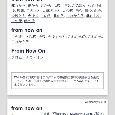
此れから
,
是から
,
此から
,
以後
,
已後
,
この次
から,
而今
而
後
,
後来
,
この上とも
,
此の上とも
,
今後
,
自今
,
爾今
,
而今
,
今後とも
,
今後
共
,
この先
,
此の先
,
これから先
,
此から
先
,
この後
,
此の後
from now on
〈
今後
〉・
以後
,
今後
,
今後
ずっと
,
これから
の,
これから
,
これから先
From Now On
フロム・ナウ・オン
Weblio英和対訳辞書はプログラムで機械的に意味や英語表現を生成
しているため、不適切な項目が含まれていることもあります。ご了
承くださいませ。
Wiktionary英語版
from now on
出典
:『
Wiktionary
』 (2026/04/15
23
:
15
UTC
版
)