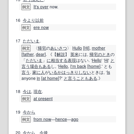
It's over
now.
例文
16
今より
以前
ere now
例文
17
ただいま
.
〈
帰宅
の
あいさつ
〉
Hullo
[
Hi
],
mother
例文
[
father
,
dear
]. 《【
解説
】
英米
には,
帰宅
のとき
の
「
ただいま
」
に相当する
表現
はない. ‘
Hello
' ‘
Hi
'
と
言う
場合もある
し, ‘
Hello
,
I'm back
[
home
].' とも
言う
.
家に
人
が
いるか
はっきりしない
ときは, ‘
Is
anyone
in
[
at home
]?'
と言う
こともある
.》
18
今は
,
現在
.
at present
例文
19
今から
from now
―
hence
―
ago
例文
20
今から
、
今後