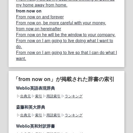
my home away from home.
from now on
From now on and forever
From now on, be more careful with your money.
from now on hereinafter
From now on he will be the window to your company.
From now on I am going to live doing what I want to
do.
From now on I am going to live so that I can do what I
want.
「from now on」が掲載された辞書の索引
Weblio英語表現辞典
出典元
索引
用語索引
ランキング
斎藤和英大辞典
出典元
索引
用語索引
ランキング
Weblio英和対訳辞書