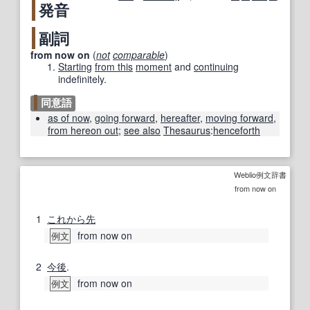
発音
副詞
from now on
(
not
comparable
)
Starting
from this
moment
and
continuing
indefinitely.
同意語
as of now
,
going forward
,
hereafter
,
moving forward
,
from hereon out
;
see also
Thesaurus
:
henceforth
Weblio例文辞書
from now on
1
これから先
from now on
例文
2
今後
.
from now on
例文