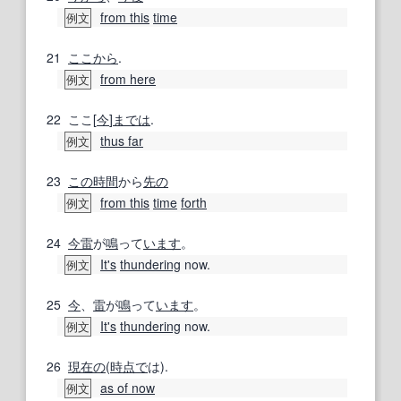
from this
time
例文
21
ここから
.
from here
例文
22
ここ[
今
]
までは
.
thus far
例文
23
この時間
から
先の
from this
time
forth
例文
24
今
雷
が
鳴
って
います
。
It's
thundering
now.
例文
25
今
、
雷
が
鳴
って
います
。
It's
thundering
now.
例文
26
現在の
(
時点で
は).
as of now
例文