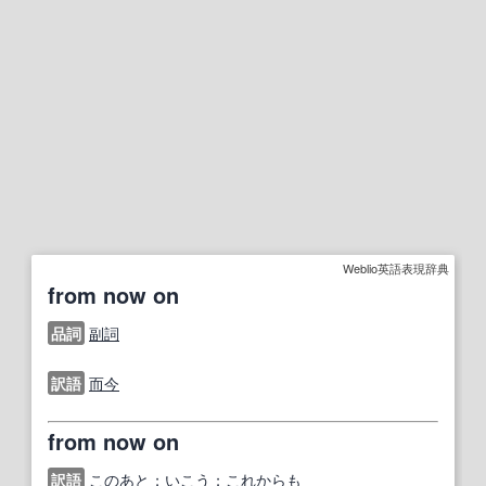
Weblio英語表現辞典
from now on
品詞
副詞
訳語
而今
from now on
訳語
このあと
；
いこう
；
これからも