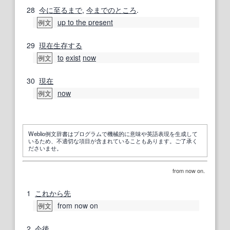
28
今に
至るまで
,
今までのところ
.
up to the present
例文
29
現在
生存する
to
exist
now
例文
30
現在
now
例文
Weblio例文辞書はプログラムで機械的に意味や英語表現を生成して
いるため、不適切な項目が含まれていることもあります。ご了承く
ださいませ。
from now on.
1
これから先
from now on
例文
2
今後
.