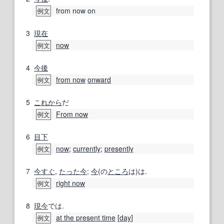
from now on
例文
3
現在
now
例文
4
今後
from now
onward
例文
5
これから
だ
From now
例文
6
目下
now
;
currently
;
presently
例文
7
今すぐ
,
たった今
;
今
(の
ところ
は)は.
right now
例文
8
現今
では.
at the present time
[
day
]
例文