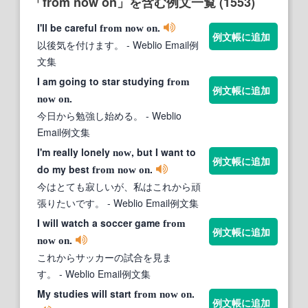
「from now on」を含む例文一覧 (1553)
I'll be careful
.
from
now
on
例文帳に追加
以後気を付けます。
- Weblio Email例
文集
I am going to star studying
from
例文帳に追加
.
now
on
今日から勉強し始める。
- Weblio
Email例文集
I'm really lonely
, but I want to
now
例文帳に追加
do my best
.
from
now
on
今はとても寂しいが、私はこれから頑
張りたいです。
- Weblio Email例文集
I will watch a soccer game
from
例文帳に追加
.
now
on
これからサッカーの試合を見ま
す。
- Weblio Email例文集
My studies will start
.
from
now
on
例文帳に追加