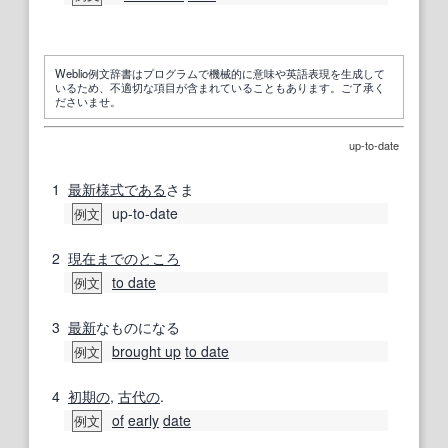
Weblio例文辞書はプログラムで機械的に意味や英語表現を生成して
いるため、不適切な項目が含まれていることもあります。ご了承く
ださいませ。
up-to-date
1
最新
様式
である
さま
up-to-date
例文
2
現在までのところ
to date
例文
3
最新
なものになる
brought up
to date
例文
4
初期の
,
古代の
.
of
early
date
例文