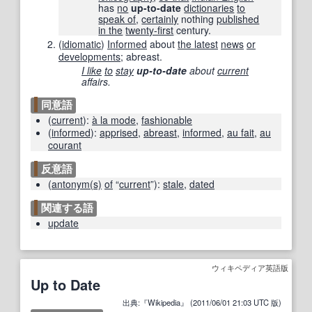
has
no
up-to-date
dictionaries
to
speak of
,
certainly
nothing
published
in the
twenty-first
century.
(
idiomatic
)
Informed
about
the latest
news
or
developments
; abreast.
I like
to
stay
up-to-date
about
current
affairs.
同意語
(
current
)
:
à la mode
,
fashionable
(
informed
)
:
apprised
,
abreast
,
informed
,
au fait
,
au
courant
反意語
(
antonym
(s)
of
“
current
”
)
:
stale
,
dated
関連する語
update
ウィキペディア英語版
Up to Date
出典:『Wikipedia』 (2011/06/01 21:03 UTC 版)