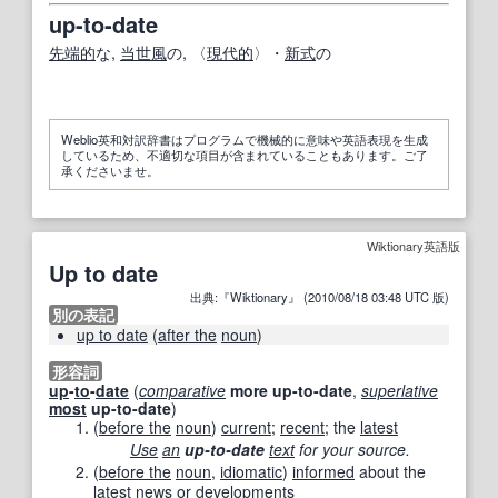
up‐to‐date
先端的
な,
当世風
の, 〈
現代的
〉・
新式
の
Weblio英和対訳辞書はプログラムで機械的に意味や英語表現を生成
しているため、不適切な項目が含まれていることもあります。ご了
承くださいませ。
Wiktionary英語版
Up to date
出典:『Wiktionary』 (2010/08/18 03:48 UTC 版)
別の表記
up to date
(
after the
noun
)
形容詞
up
-
to
-
date
(
comparative
more up-to-date
,
superlative
most
up-to-date
)
(
before the
noun
)
current
;
recent
; the
latest
Use
an
up-to-date
text
for your source.
(
before the
noun
,
idiomatic
)
informed
about the
latest
news
or
developments