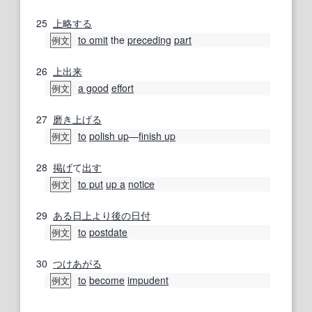
25
上
略する
to omit
the
preceding
part
例文
26
上出来
a good
effort
例文
27
磨き上げる
to
polish up
―
finish up
例文
28
掲げ
て
出す
to put
up a
notice
例文
29
ある日
上より
後の
日付
to
postdate
例文
30
つけあがる
to
become
impudent
例文