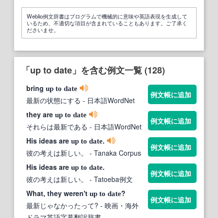
Weblio例文辞書はプログラムで機械的に意味や英語表現を生成して
いるため、不適切な項目が含まれていることもあります。ご了承く
ださいませ。
「up to date」を含む例文一覧 (128)
bring
up
to
date
例文帳に追加
最新の状態にする
- 日本語WordNet
they are
up
to
date
例文帳に追加
それらは最新である
- 日本語WordNet
His ideas are
.
up
to
date
例文帳に追加
彼の考えは新しい。
- Tanaka Corpus
His ideas are
.
up
to
date
例文帳に追加
彼の考えは新しい。
- Tatoeba例文
What, they weren't
?
up
to
date
例文帳に追加
最新じゃなかったって?
- 映画・海外
ドラマ英語字幕翻訳辞書