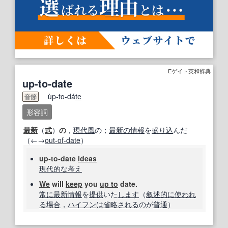
Eゲイト英和辞典
up-to-date
ùp-to-dá
te
音節
形容詞
最新
（
式
）
の
，
現代風
の；
最新の情報
を
盛り
込
んだ
（←→
out‐of‐date
）
up‐to‐date
ideas
現代的な
考え
We
will
keep
you
up to
date.
常に
最新情報
を
提供
いた
します
（
叙述
的に
使われ
る
場合
，
ハイフン
は
省略
される
のが
普通
）