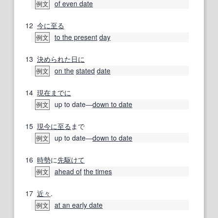
of even date
例文
12
今に
至る
to the present
day
例文
13
決められた
日に
on the
stated
date
例文
14
現在までに
up to date―
down to date
例文
15
現今
に至る
まで
up to date―
down to date
例文
16
時勢
に
先駆けて
ahead of
the times
例文
17
近々
.
at an early date
例文