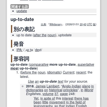
関連する語
update
up-to-date
出典
:『
Wiktionary
』 (2026/01/01
20
:
43
UTC
版
)
別の表記
up to date
(
after the
noun
), uptodate
発音
IPA:
/ˌʌ
p t
ə ˈ
de
ɪt/
形容詞
up-to-date
(
comparative
more
up-to-date
,
superlative
most
up-to-date
)
(
before the
noun
,
idiomatic
)
Current
;
recent
; the
latest.
Use
an
up-to-date
text
for your source.
2018
,
James
Lambert
, “
Anglo-Indian
slang
in
dictionaries
on
historical
principles
”,
in
World
Englishes
,
volume
37
,
page
248
:
Yet
,
in spite of
this
interest
there has
been
little
movement
in the field of
lexicography
,
so that
Indian English