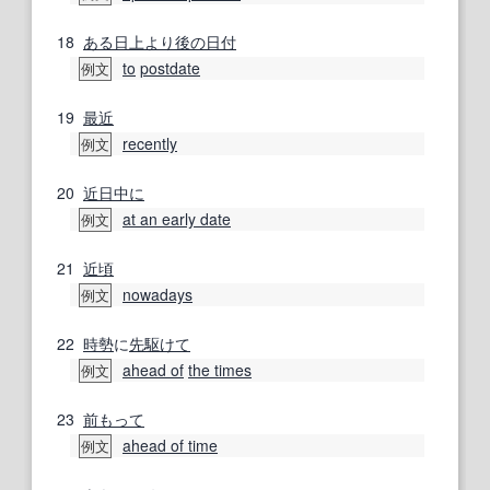
18
ある日
上より
後の
日付
to
postdate
例文
19
最近
recently
例文
20
近日中に
at an early date
例文
21
近頃
nowadays
例文
22
時勢
に
先駆けて
ahead of
the times
例文
23
前もって
ahead of time
例文