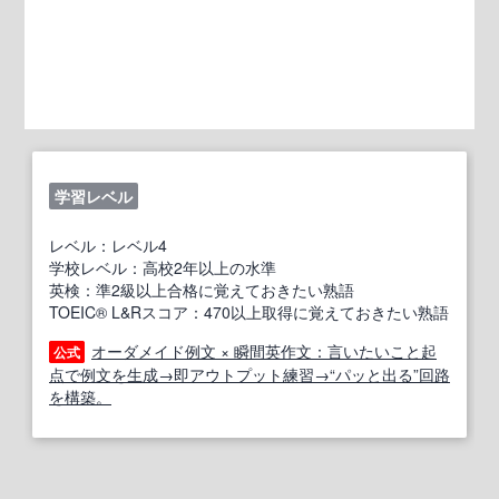
学習レベル
レベル：レベル4
学校レベル：高校2年以上の水準
英検：準2級以上合格に覚えておきたい熟語
TOEIC® L&Rスコア：470以上取得に覚えておきたい熟語
オーダメイド例文 × 瞬間英作文：言いたいこと起
公式
点で例文を生成→即アウトプット練習→“パッと出る”回路
を構築。