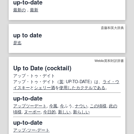
up-to-date
最新の
，
最新
斎藤和英大辞典
up to date
是迄
Weblio英和対訳辞書
Up to Date (cocktail)
アップ・トゥ・デイト
アップ・トゥ・デイト（
英
: UP-TO-DATE）は、
ライ・ウ
イスキー
と
シェリー酒
を
使用した
カクテル
である
。
up-to-date
アップツーデート
,
今風
,
今
ふう,
ナウい
,
この頃
様
,
此の
頃
様
,
ヌーボー
,
今日的
,
新しい
,
新
らしい
up-to-date
アップ‐ツー‐デート