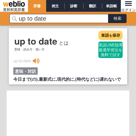
辞書
例文
診断
翻訳
単語帳
英和和英辞書
ログイン
単語
保存
を
up to date
とは
英語LINE指導
意味・読み方・使い方
最適学習法を
無料で試す
up‐to‐date
意味・対訳
今日まで(の),最新式に,現代的に,(時代などに)遅れないで