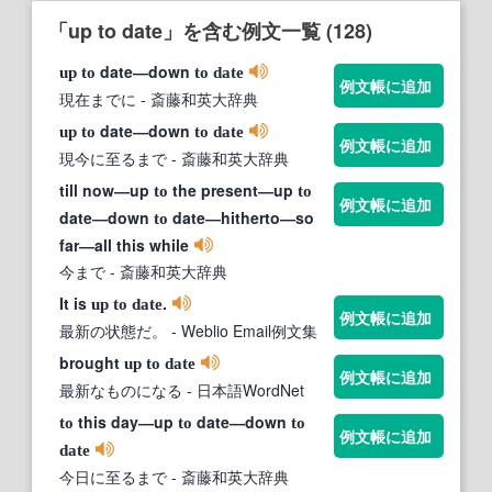
「up to date」を含む例文一覧 (128)
date―down
up
to
to
date
例文帳に追加
現在までに
- 斎藤和英大辞典
date―down
up
to
to
date
例文帳に追加
現今に至るまで
- 斎藤和英大辞典
till now―up
the present―up
to
to
例文帳に追加
date―down
date―hitherto―so
to
far―all this while
今まで
- 斎藤和英大辞典
It is
.
up
to
date
例文帳に追加
最新の状態だ。
- Weblio Email例文集
brought
up
to
date
例文帳に追加
最新なものになる
- 日本語WordNet
this day―up
date―down
to
to
to
例文帳に追加
date
今日に至るまで
- 斎藤和英大辞典