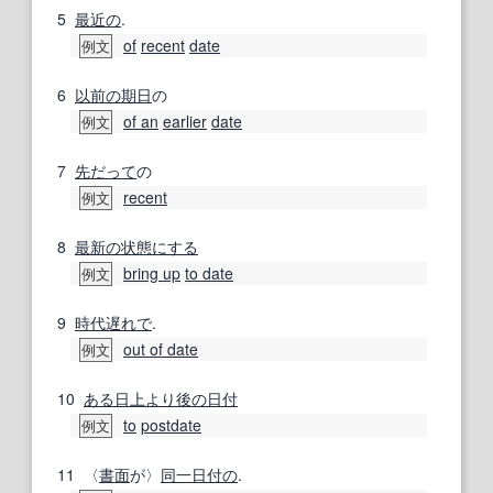
5
最近の
.
of
recent
date
例文
6
以前の
期日
の
of an
earlier
date
例文
7
先だって
の
recent
例文
8
最新の
状態にする
bring up
to date
例文
9
時代遅れで
.
out of date
例文
10
ある日
上より
後の
日付
to
postdate
例文
11
〈
書面
が〉
同一
日付の
.