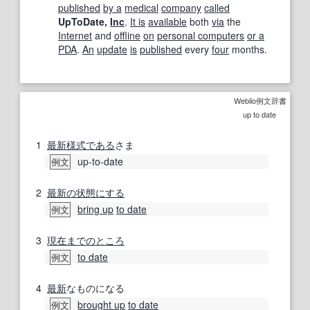
published
by a
medical
company
called
UpToDate,
Inc
.
It is
available
both
via
the
Internet
and
offline
on
personal computers
or a
PDA
.
An
update
is
published
every
four
months.
Weblio例文辞書
up to date
1
最新
様式
である
さま
up-to-date
例文
2
最新の
状態にする
bring up
to date
例文
3
現在までのところ
to date
例文
4
最新
なものになる
brought up
to date
例文