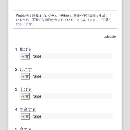
Weblio例文辞書はプログラムで機械的に意味や英語表現を生成して
いるため、不適切な項目が含まれていることもあります。ご了承く
ださいませ。
uptodate
1
揚げる
raise
例文
2
起こす
raise
例文
3
上げる
raise
例文
4
生産する
raise
例文
5
育てる