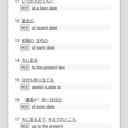
11
いつかそのうち
に
at a later date
例文
12
最近の
.
of
recent
date
例文
13
初期の
,
古代の
.
of
early
date
例文
14
今に
至る
to the present
day
例文
15
日付
を割り当てる
assign
a date
to
例文
16
〈
書面
が〉
同一
日付の
.
of even date
例文
17
今に
至るまで
,
今までのところ
.
up to the present
例文