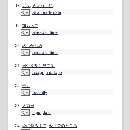
18
近々
,
近いうちに
.
at an early date
例文
19
前もって
ahead of time
例文
20
あらかじめ
ahead of time
例文
21
日付
を割り当てる
assign
a date
to
例文
22
最近
recently
例文
23
入力
日
input
date
例文
24
今に
至るまで
,
今までのところ
.