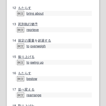
12
もたらす
bring about
例文
13
死刑執行
猶予
reprieve
例文
14
規定の
重量
を
超過する
to
overweigh
例文
15
振り上げる
to
swing up
例文
16
もたらす
bestow
例文
17
並べ
変える
rearrange
例文
18
取り上げ
た