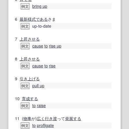
bring up
例文
6
最新
様式
である
さま
up-to-date
例文
7
上昇させる
cause
to
rise up
例文
8
上昇させる
cause
to
rise
例文
9
引き上げる
pull up
例文
10
育成する
to
raise
例文
11
(
物事
が)
広く
行き
渡
って
発展する
to
profligate
例文