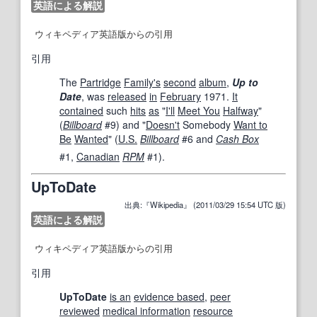
英語による解説
ウィキペディア英語版からの引用
引用
The
Partridge
Family
's
second
album
,
Up to
Date
, was
released
in
February
1971.
It
contained
such
hits
as
"
I'll
Meet You
Halfway
"
(
Billboard
#9) and "
Doesn't
Somebody
Want to
Be
Wanted
" (
U.S.
Billboard
#6 and
Cash Box
#1,
Canadian
RPM
#1).
UpToDate
出典:『Wikipedia』 (2011/03/29 15:54 UTC 版)
英語による解説
ウィキペディア英語版からの引用
引用
UpToDate
is an
evidence based
,
peer
reviewed
medical information
resource