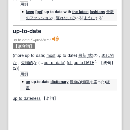
用例
最新
keep
[
get
]
up to date
with
the latest
fashions
の
ファッション
に
遅れ
ないで
いる[
ように
する].
up‐to‐date
←
up‐to‐date
/
ˈʌptʊdéɪt
/
【形容詞】
(more up‐to‐date;
most
up‐to‐date)
最新
(
式
)の，
現代的
１
な
，
先端的
な (⇔
out‐of‐date
) (
cf.
up to DATE
【成句】
(2)).
用例
最新の
(
知識
を
盛
った)
辞
an
up‐to‐date
dictionary
書
.
up‐to‐dateness
【名詞】