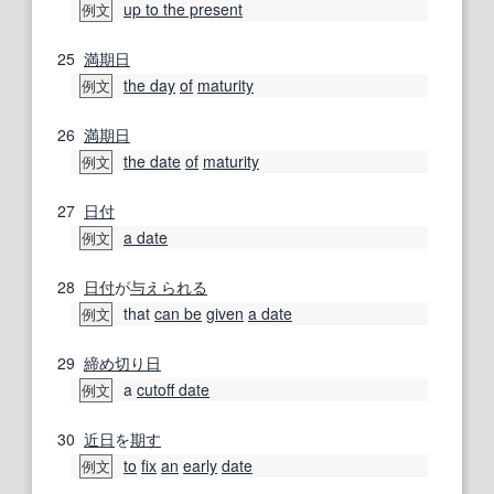
up to the present
例文
25
満期日
the day
of
maturity
例文
26
満期日
the date
of
maturity
例文
27
日付
a date
例文
28
日付
が
与えられる
that
can be
given
a date
例文
29
締め切り日
a
cutoff date
例文
30
近日
を
期す
to
fix
an
early
date
例文