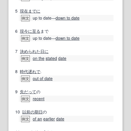
5
現在までに
up to date―
down to date
例文
6
現今
に至る
まで
up to date―
down to date
例文
7
決められた
日に
on the
stated
date
例文
8
時代遅れで
.
out of date
例文
9
先だって
の
recent
例文
10
以前の
期日
の
of an
earlier
date
例文