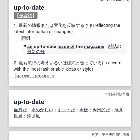
up-to-date
【
形容詞
】
1.
最新の情報または変化を反映するさま(reflecting the
latest information or changes)
用例
雑誌
の
an
up-to-date
issue of
the
magazine
最新の
号
2.
最も流行の考えあるいは様式と合っている(in accord
with the most fashionable ideas or style)
「up-to-date」に関する類語一覧
EDR日英対訳辞書
up-to-date
当風だ
；
今めかしい
；
ホットだ
；
今様
；
今日的だ
；
浮き
世風
；
浮世風
日英・英日専門用語辞書