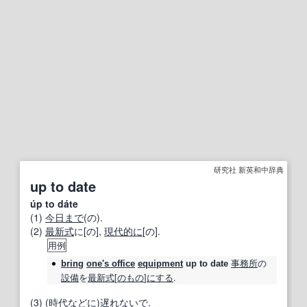
研究社 新英和中辞典
up to date
úp to dáte
(1)
今日まで
(の).
(2)
最新式
に[の],
現代的に
[の].
用例
事務所
の
bring
one's office
equipment
up to date
設備
を
最新式
[
のもの
]
にする
.
(3) (
時代
などに)
遅れ
ないで
.