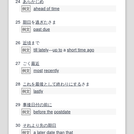
24
あらかじめ
ahead of time
例文
25
期日
を
過ぎた
さま
past due
例文
26
近頃
まで
till lately
―
up to
a
short time ago
例文
27
ごく
最近
most
recently
例文
28
これを
最後
として
終わりにする
さま
lastly
例文
29
事後
日付の
前に
before the
postdate
例文
30
それより
先の
期日
a
later date
than
that
例文