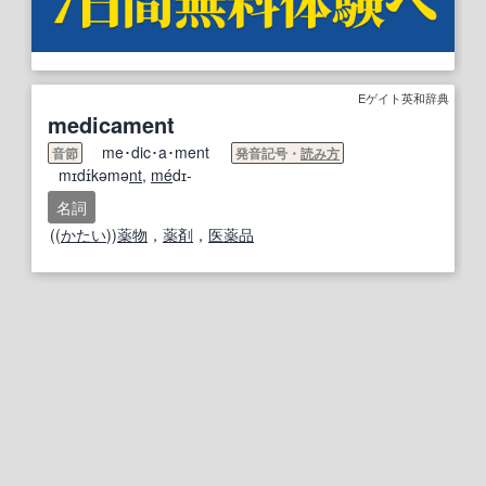
Eゲイト英和辞典
medicament
me･dic･a･ment
音節
発音記号・
読み方
mɪdɪ́kəmə
nt
,
me
́dɪ-
名詞
((
かたい
))
薬物
，
薬剤
，
医薬品