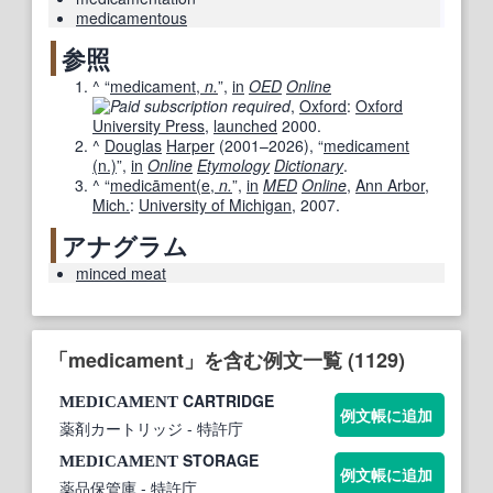
medicamentous
参照
^
“
medicament,
n.
”,
in
OED
Online
,
Oxford
:
Oxford
University Press
,
launched
2000.
^
Douglas
Harper
(
2001–2026
), “
medicament
(n.)
”,
in
Online
Etymology
Dictionary
.
^
“
medicāment(e,
n.
”,
in
MED
Online
,
Ann Arbor
,
Mich.
:
University of Michigan
,
2007
.
アナグラム
minced meat
「medicament」を含む例文一覧 (1129)
CARTRIDGE
MEDICAMENT
例文帳に追加
薬剤カートリッジ
- 特許庁
STORAGE
MEDICAMENT
例文帳に追加
薬品保管庫
- 特許庁