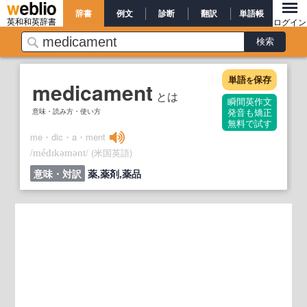
辞書
例文
診断
翻訳
単語帳
英和和英辞書
ログイン
単語
保存
を
medicament
とは
瞬間英作文
意味・読み方・使い方
発音も矯正
無料で試す
me・dic・a・ment
/
/
(米国英語)
médɪkəmənt
意味・対訳
薬,薬剤,薬品