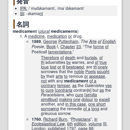
発音
IPA:
/ˈmɛdɪkəmənt/
,
/məˈdɪkəmənt/
韻
:
-ɪkəmə
nt
名詞
medicament
(
plural
medicaments
)
A
medicine
,
medication
or
drug.
1589
,
George
Puttenham
,
The
Arte
of
English
Poesie
,
Book
I,
Chapter
23
, “The
forme
of
Poeticall
lamentations
,”
Therefore
of
death
and
burials
,
of
th
’aduersities
by
warres, and
of
true
loue
lost
or
ill
bestowed
, are
th
’
onely
sorrowes that the
noble
Poets
sought
by
their
arte
to
remoue
or
appease
,
not
with any
medicament
of a
contrary
temper
,
as
the
Galenistes
vse
to
cure
[
contraria
contrarijs
] but
as
the
Paracelsians
, who
cure
[
similia
similibus
]
making one
dolour
to
expell
another, and
in this case
,
one short
sorrowing
the remedie
of a
long
and
grieuous sorrow.
1760
,
Richard
Burn
, “
Physicians
”,
in
Ecclesiastical Law
‎,
6th
edition
,
volume
III
,
London
,
published
1797
,
page
88
: