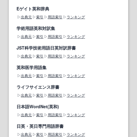
Eゲイト英和辞典
出典元
索引
用語索引
ランキング
学術用語英和対訳集
出典元
索引
用語索引
ランキング
JST科学技術用語日英対訳辞書
出典元
索引
用語索引
ランキング
英和医学用語集
出典元
索引
用語索引
ランキング
ライフサイエンス辞書
出典元
索引
用語索引
ランキング
日本語WordNet(英和)
出典元
索引
用語索引
ランキング
日英・英日専門用語辞書
出典元
索引
用語索引
ランキング