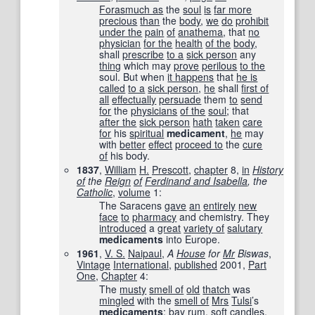
Forasmuch as
the
soul
is
far more
precious
than
the
body
,
we
do
prohibit
under the
pain
of
anathema
, that
no
physician
for the
health
of the
body
,
shall
prescribe
to a
sick person
any
thing
which may
prove
perilous
to the
soul. But when
it happens
that
he is
called
to a
sick person
,
he
shall
first of
all
effectually
persuade
them
to
send
for
the
physicians
of the
soul
; that
after the
sick person
hath
taken
care
for
his
spiritual
medicament
,
he
may
with
better
effect
proceed to
the
cure
of
his body.
1837
,
William
H.
Prescott
,
chapter
8,
in
History
of
the
Reign
of
Ferdinand and Isabella
, the
Catholic
‎,
volume
1:
The Saracens
gave
an
entirely
new
face
to
pharmacy
and chemistry. They
introduced
a
great
variety of
salutary
medicaments
into Europe.
1961
,
V. S.
Naipaul
,
A
House
for
Mr
Biswas
,
Vintage
International
,
published
2001
,
Part
One
,
Chapter
4:
The
musty
smell of
old
thatch
was
mingled
with the
smell of
Mrs
Tulsi
’s
medicaments
:
bay rum
,
soft
candles
,