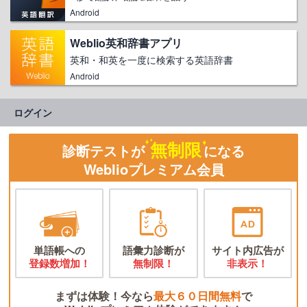
Android
Weblio英和辞書アプリ
英和・和英を一度に検索する英語辞書
Android
ログイン
無制限
診断テストが
になる
Weblioプレミアム会員
単語帳への
語彙力診断が
サイト内広告が
登録数増加！
無制限！
非表示！
まずは体験！今なら
最大６０日間無料
で