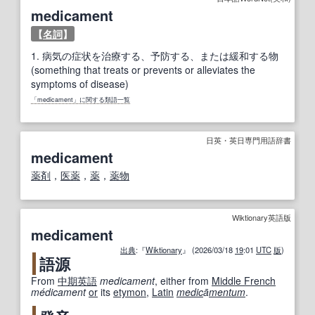
medicament
【
名詞
】
1.
病気の症状を治療する、予防する、または緩和する物
(something that treats or prevents or alleviates the
symptoms of disease)
「medicament」に関する類語一覧
日英・英日専門用語辞書
medicament
薬剤
，
医薬
，
薬
，
薬物
Wiktionary英語版
medicament
出典
:『
Wiktionary
』 (2026/03/18
19
:01
UTC
版
)
語源
From
中期
英語
medicament
, either from
Middle French
médicament
or
its
etymon
,
Latin
medic
ā
mentum
.