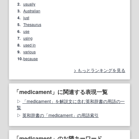
2.
usually
3.
Australian
4.
just
5.
Thesaurus
6.
use
7.
using
8.
used in
9.
various
10.
because
もっとランキングを見る
「medicament」に関連する表現一覧
「medicament」を解説文に含む英和辞書の用語の一
覧
英和辞書の「medicament」の用語索引
「medicament」のお隣キーワード