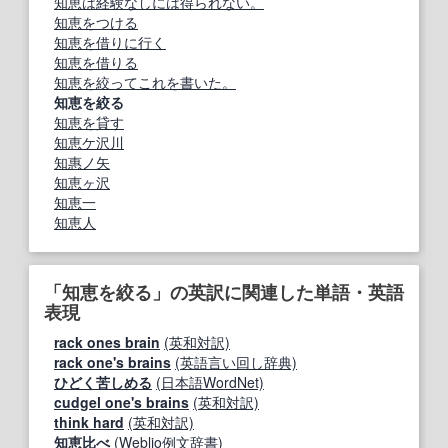
知恵は経験なしには得られない。
知恵をつける
知恵を借りに行く
知恵を借りる
知恵を絞ってこれを書いた。
知恵を絞る
知恵を貸す
知恵ケ沢川
知惠ノ矢
知恵ヶ沢
知恵一
知恵人
「知恵を絞る」の英訳に関連した単語・英語
表現
rack ones brain
(英和対訳)
rack one's brains
(英語言い回し辞典)
ひどく苦しめる
(日本語WordNet)
cudgel one's brains
(英和対訳)
think hard
(英和対訳)
知恵比べ
(Weblio例文辞書)