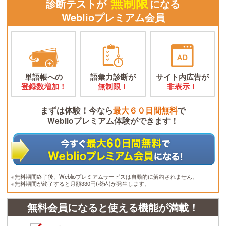
無制限
診断テストが
になる
Weblioプレミアム会員
単語帳への
語彙力診断が
サイト内広告が
登録数増加！
無制限！
非表示！
まずは体験！今なら
最大６０日間無料
で
Weblioプレミアム体験ができます！
※無料期間終了後、Weblioプレミアムサービスは自動的に解約されません。
※無料期間が終了すると月額330円(税込)が発生します。
無料会員になると使える機能が満載！