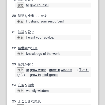
to
give counsel
例文
20
智慧
を
小出し
にせよ
Husband
your
resources
!
例文
21
智慧
を
貸
せ
I want
your advice.
例文
22
俗世間
の
知恵
knowledge of the world
例文
23
智慧
が
付く
to
grow wiser
―
grow in
wisdom
―（
子ども
例文
なら）―
grow in
intelligence
24
凡俗
な
知恵
worldly wisdom
例文
25
よこしま
な
知恵