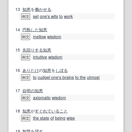
13
知恵
を
働かせる
.
set
one's wits
to
work
例文
14
円熟した
知恵
mellow
wisdom
例文
15
先回りする
知恵
intuitive
wisdom
例文
16
ありたけ
の
知恵
を
しぼる
to
cudgel one's brains
to the
utmost
例文
17
自明の
知恵
axiomatic
wisdom
例文
18
知恵
が
すぐれて
いること
the state
of
being
wise
例文
19
智慧
を
貸す