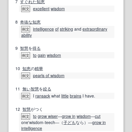
7
すぐれた
知恵
excellent
wisdom
例文
8
奇抜な
知恵
intelligence
of
striking
and
extraordinary
例文
ability
9
智慧
を
得る
to
gain
wisdom
例文
10
知恵
の
精華
pearls of wisdom
例文
11
無い
智慧
を
絞る
I
ransack
what
little
brains
I have.
例文
12
智慧
がつく
to
grow wiser
―
grow in
wisdom
―
cut
例文
one'wisdom-teech―（
子ども
なら）―
grow in
intelligence