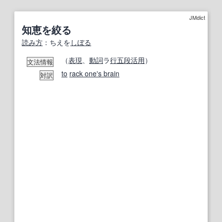
JMdict
知恵を絞る
読み方
：ちえを
しぼる
（
表現
、
動詞
ラ
行
五段活用
）
文法情報
to
rack one's brain
対訳