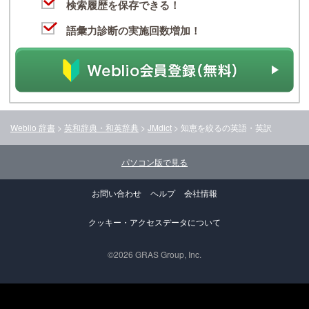
検索履歴を保存できる！
語彙力診断の実施回数増加！
Weblio 辞書
>
英和辞典・和英辞典
>
JMdict
>
知恵を絞る
の英語・英訳
パソコン版で見る
お問い合わせ
ヘルプ
会社情報
クッキー・アクセスデータについて
©2026 GRAS Group, Inc.