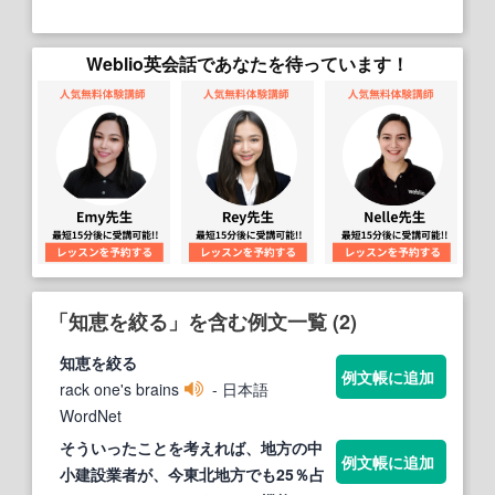
Weblio英会話であなたを待っています！
「知恵を絞る」を含む例文一覧 (2)
知恵を絞る
例文帳に追加
rack one's brains
- 日本語
WordNet
そういったことを考えれば、地方の中
例文帳に追加
小建設業者が、今東北地方でも25％占