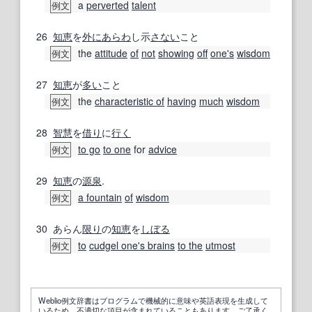
a
perverted
talent
例文
26
知恵
を
外に
あらわ
し示
さない
こと
the
attitude
of
not
showing
off
one's
wisdom
例文
27
知恵
が
多い
こと
the
characteristic of
having
much
wisdom
例文
28
智慧
を
借り
に
行く
to go
to one
for
advice
例文
29
知恵
の
源泉
.
a fountain
of
wisdom
例文
30
あらん
限り
の
知恵
を
しぼる
to
cudgel one's brains
to the
utmost
例文
Weblio例文辞書はプログラムで機械的に意味や英語表現を生成して
いるため、不適切な項目が含まれていることもあります。ご了承く