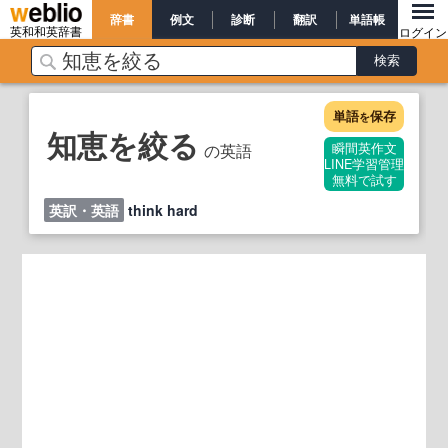
辞書
例文
診断
翻訳
単語帳
英和和英辞書
ログイン
単語
保存
を
知恵を絞る
の英語
瞬間英作文
LINE学習管理
無料で試す
英訳・英語
think hard