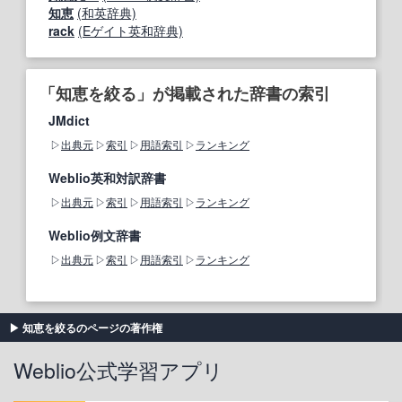
知恵
(和英辞典)
rack
(Eゲイト英和辞典)
「知恵を絞る」が掲載された辞書の索引
JMdict
出典元
索引
用語索引
ランキング
Weblio英和対訳辞書
出典元
索引
用語索引
ランキング
Weblio例文辞書
出典元
索引
用語索引
ランキング
知恵を絞るのページの著作権
Weblio公式学習アプリ