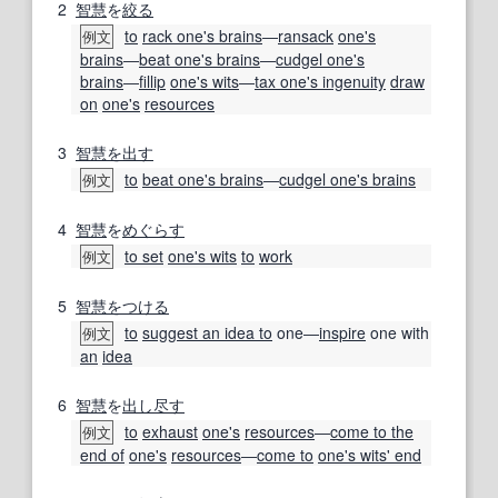
2
智慧
を
絞る
to
rack one's brains
―
ransack
one's
例文
brains
―
beat one's brains
―
cudgel one's
brains
―
fillip
one's wits
―
tax one's ingenuity
draw
on
one's
resources
3
智慧
を出す
to
beat one's brains
―
cudgel one's brains
例文
4
智慧
を
めぐらす
to set
one's wits
to
work
例文
5
智慧
をつける
to
suggest an idea to
one―
inspire
one with
例文
an
idea
6
智慧
を
出し
尽す
to
exhaust
one's
resources
―
come to the
例文
end of
one's
resources
―
come to
one's wits' end