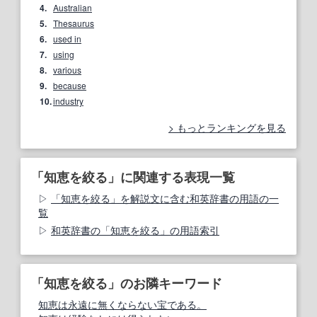
4.
Australian
5.
Thesaurus
6.
used in
7.
using
8.
various
9.
because
10.
industry
もっとランキングを見る
「知恵を絞る」に関連する表現一覧
「知恵を絞る」を解説文に含む和英辞書の用語の一
覧
和英辞書の「知恵を絞る」の用語索引
「知恵を絞る」のお隣キーワード
知恵は永遠に無くならない宝である。