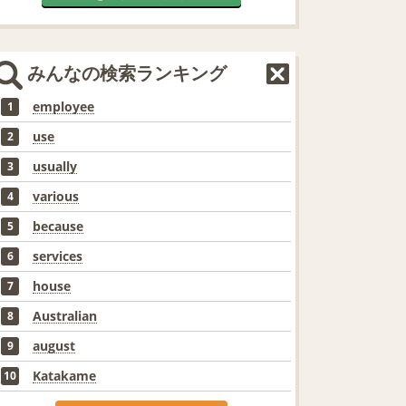
みんなの検索ランキング
employee
1
use
2
usually
3
various
4
because
5
services
6
house
7
Australian
8
august
9
Katakame
10