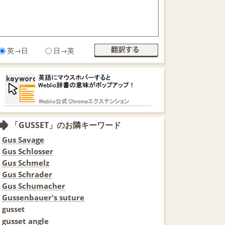
英→日
日→英
「GUSSET」のお隣キーワード
Gus Savage
Gus Schlosser
Gus Schmelz
Gus Schrader
Gus Schumacher
Gussenbauer's suture
gusset
gusset angle