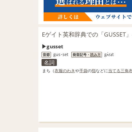
Eゲイト英和辞典での「GUSSET
gusset
gus･set
gʌ́sɪt
音節
発音記号・
読み方
名詞
まち（
衣服
のわき
や
手袋
の
指
などに
当てる
三角