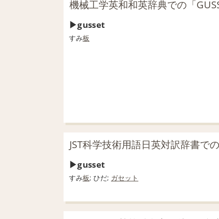
機械工学英和和英辞典での「GUSS
gusset
すみ
板
JST科学技術用語日英対訳辞書での
gusset
すみ
板
; ひだ;
ガセット