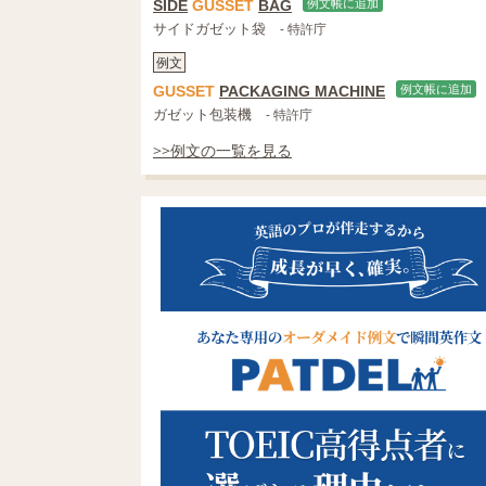
SIDE
GUSSET
BAG
例文帳に追加
サイドガゼット袋
- 特許庁
例文
GUSSET
PACKAGING MACHINE
例文帳に追加
ガゼット包装機
- 特許庁
>>例文の一覧を見る