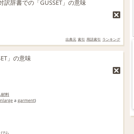
対訳辞書での「GUSSET」の意味
出典元
索引
用語索引
ランキング
SET」の意味
る
材料
nlarge
a
garment
)
たびら