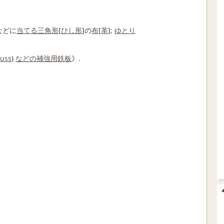
などに
当てる
三角形
[
ひし形
]の
布
[
革
];
ゆとり
russ
)
などの
補強
用
鉄板
》.