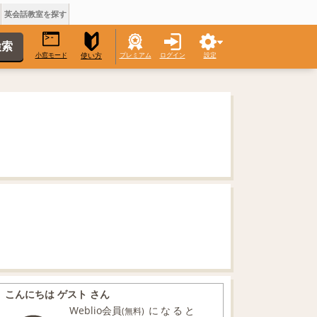
英会話教室を探す
小窓モード
プレミアム
ログイン
設定
使い方
こんにちは ゲスト さん
Weblio会員
になると
(無料)