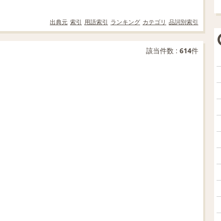
出典元
索引
用語索引
ランキング
カテゴリ
品詞別索引
該当件数 :
614
件