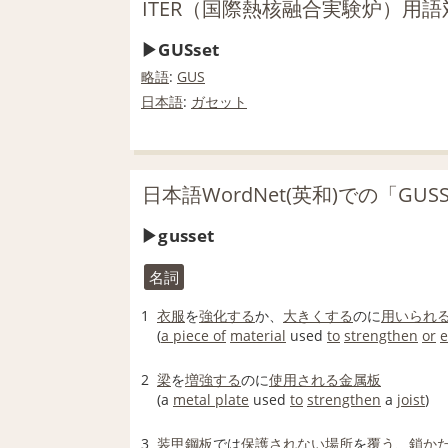
ITER（国際熱核融合実験炉）用語
GUSset
略語
:
GUS
日本語
:
ガセット
日本語WordNet(英和)での「GUS
gusset
名詞
1
衣服
を
強化する
か、
大きくする
のに
用いられ
(
a piece of
material
used
to
strengthen
or
e
2
梁
を
増強する
のに
使用される
金属板
(a
metal plate
used
to
strengthen
a
joist
)
3
装甲
鋼板
では
保護
されない
場所
を
覆う
、
鎖か