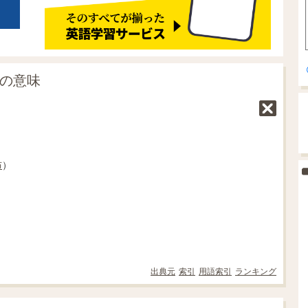
」の意味
布
）
出典元
索引
用語索引
ランキング