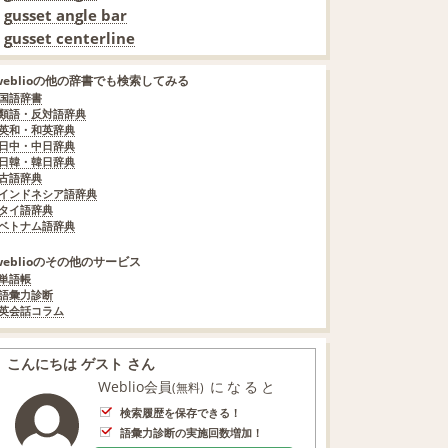
gusset angle bar
gusset centerline
weblioの他の辞書でも検索してみる
国語辞書
類語・反対語辞典
英和・和英辞典
日中・中日辞典
日韓・韓日辞典
古語辞典
インドネシア語辞典
タイ語辞典
ベトナム語辞典
weblioのその他のサービス
単語帳
語彙力診断
英会話コラム
こんにちは ゲスト さん
Weblio会員
になると
(無料)
検索履歴を保存できる！
語彙力診断の実施回数増加！