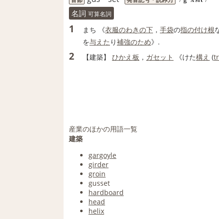
名詞
可算名詞
1
まち 《
衣服
のわき
の下
，
手袋
の
指の付け根
を
与えた
り
補強
のため
》.
2
【
建築
】
ひかえ
板
，
ガセット
《けた
構え
(
t
産業のほかの用語一覧
建築
gargoyle
girder
groin
gusset
hardboard
head
helix