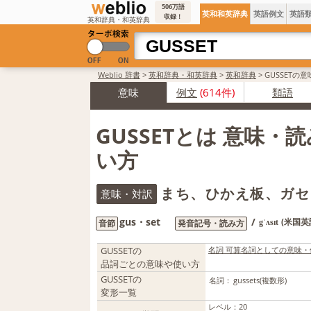
506万語
英和和英辞典
英語例文
英語
収録！
英和辞典・和英辞典
Weblio 辞書
>
英和辞典・和英辞典
>
英和辞典
>
GUSSETの
意味
例文
(614件)
類語
GUSSETとは 意味・
い方
まち、ひかえ板、ガセ
意味・対訳
gus・set
/
(米国英
音節
発音記号・読み方
gˈʌsɪt
GUSSETの
名詞 可算名詞としての意味・
品詞ごとの意味や使い方
GUSSETの
名詞：
gussets
(複数形)
変形一覧
レベル
：
20