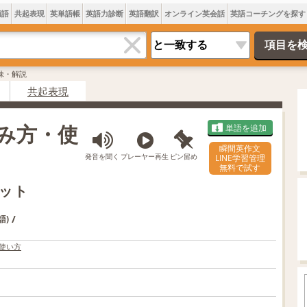
類語
共起表現
英単語帳
英語力診断
英語翻訳
オンライン英会話
英語コーチングを探す
意味・解説
共起表現
読み方・使
単語を追加
瞬間英作文
発音を聞く
プレーヤー再生
ピン留め
LINE学習管理
無料で試す
ット
/
語)
使い方