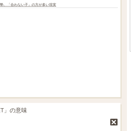
塾、「合わない子」の方が多い現実
L
o
/
U
a
n
d
m
e
u
d
t
:
e
7
0
.
0
5
%
ET」の意味