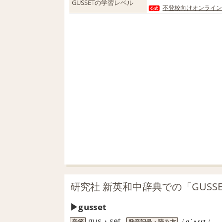
GUSSETの学習レベル
不登校向けオンライン
公式
研究社 新英和中辞典での「GUSS
gusset
gus・set
音節
発音記号・読み方
/
gˈʌsɪt
/