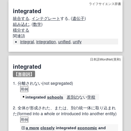
ライフサイエンス辞書
integrated
統合する
,
インテグレート
する, (
遺伝子
)
組み込む
, (
数学
)
積分する
関連語
integral
,
integration
,
unified
,
unify
日本語WordNet(英和)
integrated
【
形容詞
】
1.
分離されない(not segregated)
用例
差別の
ない
学校
integrated
schools
2.
全体が形成された、または、別の統一体に取り込まれ
た(formed into a whole or introduced into another entity)
用例
a more
closely
integrated
economic
and