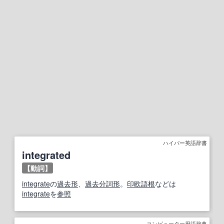
ハイパー英語辞書
integrated
【動詞】
integrate
の
過去形
、
過去分詞
形
。
印欧語
根
などは
integrate
を
参照
コンピューター用語辞典