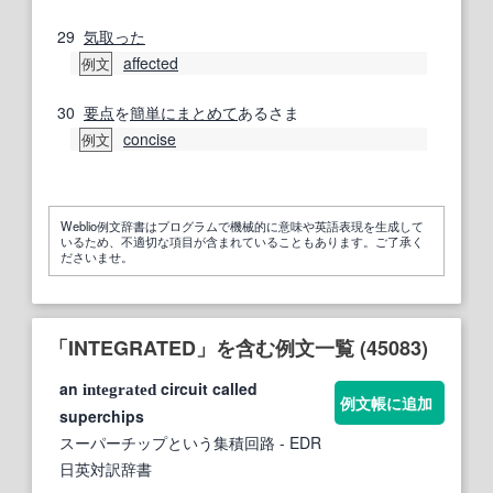
29
気取った
affected
例文
30
要点
を
簡単に
まとめて
あるさま
concise
例文
Weblio例文辞書はプログラムで機械的に意味や英語表現を生成して
いるため、不適切な項目が含まれていることもあります。ご了承く
ださいませ。
「INTEGRATED」を含む例文一覧 (45083)
an
circuit called
integrated
例文帳に追加
superchips
スーパーチップという集積回路
- EDR
日英対訳辞書