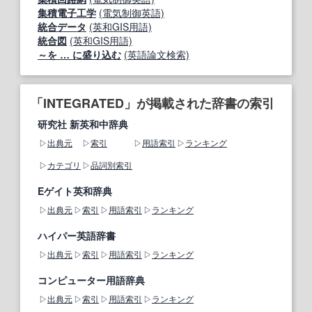
集積電子工学
(電気制御英語)
統合データ
(英和GIS用語)
統合図
(英和GIS用語)
～を … に盛り込む
(英語論文検索)
「INTEGRATED」が掲載された辞書の索引
研究社 新英和中辞典
出典元
索引
用語索引
ランキング
カテゴリ
品詞別索引
Eゲイト英和辞典
出典元
索引
用語索引
ランキング
ハイパー英語辞書
出典元
索引
用語索引
ランキング
コンピューター用語辞典
出典元
索引
用語索引
ランキング