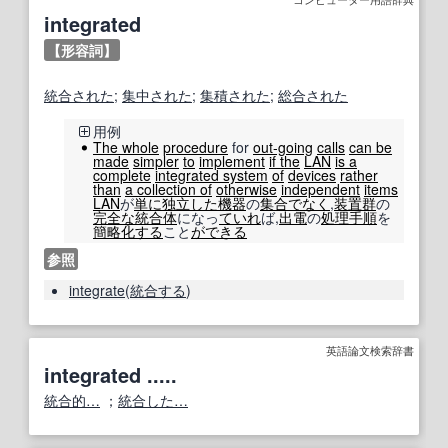
integrated
【形容詞】
統合された
;
集中
された
;
集積
された
;
総合
された
用例
The whole
procedure
for
out-going
calls
can be
made
simpler
to
implement
if the
LAN
is a
complete
integrated system
of
devices
rather
than
a collection of
otherwise
independent
items
LAN
が
単に
独立した
機器
の
集合
でなく
,
装置
群
の
完全な
統合体
になっ
ていれ
ば,
出
電
の
処理手順
を
簡略化する
こと
ができる
参照
integrate
(
統合する
)
英語論文検索辞書
integrated .....
統合的…
；
統合した…