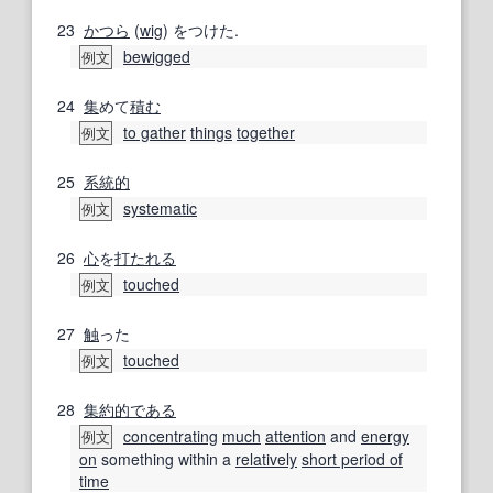
23
かつら
(
wig
) をつけた.
bewigged
例文
24
集
めて
積む
to gather
things
together
例文
25
系統的
systematic
例文
26
心
を
打たれる
touched
例文
27
触
った
touched
例文
28
集約的
である
concentrating
much
attention
and
energy
例文
on
something within a
relatively
short period of
time