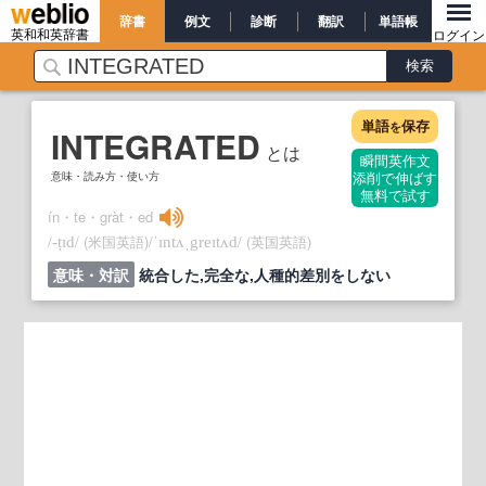
辞書
例文
診断
翻訳
単語帳
英和和英辞書
ログイン
単語
保存
を
INTEGRATED
とは
瞬間英作文
意味・読み方・使い方
添削で伸ばす
無料で試す
ín・te・gràt・ed
/
/
(米国英語)
/
/
(英国英語)
‐ṭɪd
ˈɪntʌˌgreɪtʌd
意味・対訳
統合した,完全な,人種的差別をしない