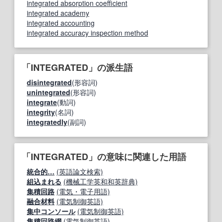
integrated absorption coefficient
integrated academy
integrated accounting
integrated accuracy inspection method
「INTEGRATED」の派生語
disintegrated
(形容詞)
unintegrated
(形容詞)
integrate
(動詞)
integrity
(名詞)
integratedly
(副詞)
「INTEGRATED」の意味に関連した用語
統合的…
(英語論文検索)
組込まれる
(機械工学英和和英辞典)
集積回路
(電気・電子用語)
融合材料
(電気制御英語)
集中コンソール
(電気制御英語)
集積回路網
(電気制御英語)