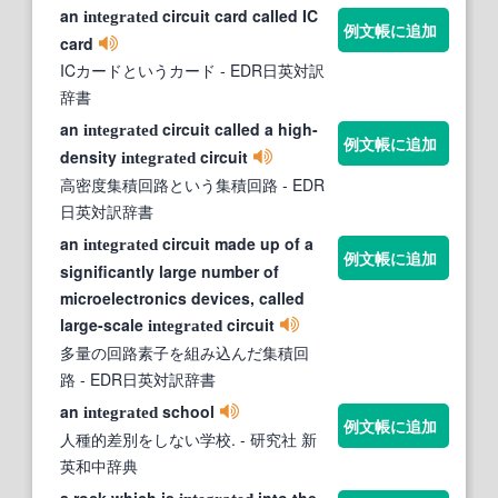
an
circuit card called IC
integrated
例文帳に追加
card
ICカードというカード
- EDR日英対訳
辞書
an
circuit called a high-
integrated
例文帳に追加
density
circuit
integrated
高密度集積回路という集積回路
- EDR
日英対訳辞書
an
circuit made up of a
integrated
例文帳に追加
significantly large number of
microelectronics devices, called
large-scale
circuit
integrated
多量の回路素子を組み込んだ集積回
路
- EDR日英対訳辞書
an
school
integrated
例文帳に追加
人種的差別をしない学校.
- 研究社 新
英和中辞典