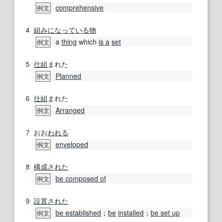
comprehensive
例文
4
組み
になっている
物
a
thing
which
is a
set
例文
5
仕組
まれた
Planned
例文
6
仕組
まれた
Arranged
例文
7
おお
われる
enveloped
例文
8
構成された
be composed of
例文
9
設置
された
be established
；
be
installed
；
be set up
例文