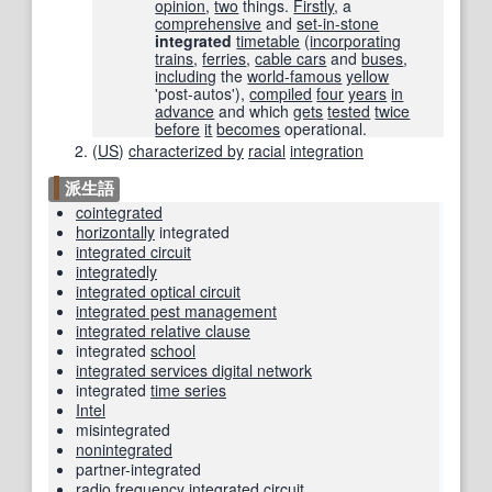
opinion
,
two
things.
Firstly
, a
comprehensive
and
set-in-stone
integrated
timetable
(
incorporating
trains
,
ferries
,
cable cars
and
buses
,
including
the
world-famous
yellow
'post-autos'),
compiled
four
years
in
advance
and which
gets
tested
twice
before
it
becomes
operational.
(
US
)
characterized by
racial
integration
派生語
cointegrated
horizontally
integrated
integrated circuit
integratedly
integrated optical circuit
integrated pest management
integrated relative clause
integrated
school
integrated services digital network
integrated
time series
Intel
misintegrated
nonintegrated
partner-integrated
radio frequency
integrated circuit