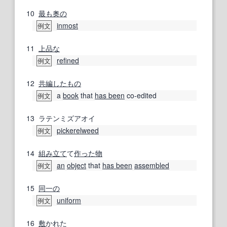
10
最も
奥の
inmost
例文
11
上品な
refined
例文
12
共編
したもの
a
book
that
has been
co-edited
例文
13
ラテンミズアオイ
pickerelweed
例文
14
組み立て
て
作った
物
an
object
that
has been
assembled
例文
15
同一の
uniform
例文
16
敷
かれた