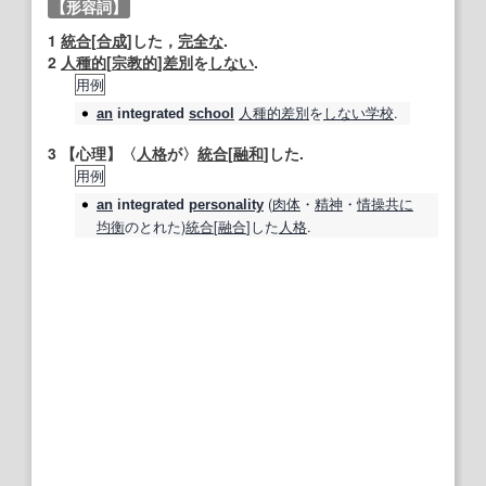
【形容詞】
1
統合
[
合成
]した，
完全な
.
2
人種的
[
宗教的
]
差別
を
しない
.
用例
人種的
差別
を
しない
学校
.
an
integrated
school
3
【
心理
】
〈
人格
が〉
統合
[
融和
]した.
用例
(
肉体
・
精神
・
情操
共に
an
integrated
personality
均衡
のとれた)
統合
[
融合
]した
人格
.