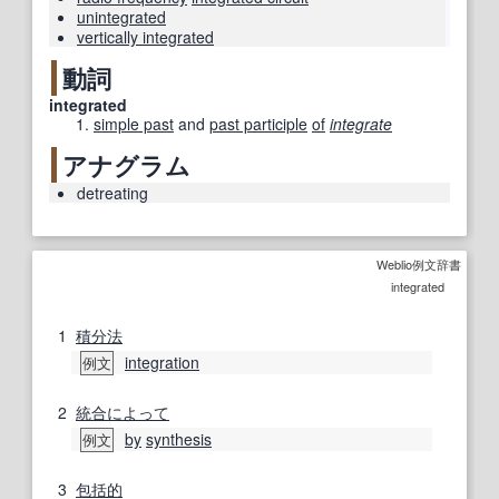
unintegrated
vertically integrated
動詞
integrated
simple past
and
past participle
of
integrate
アナグラム
detreating
Weblio例文辞書
integrated
1
積分法
integration
例文
2
統合
によって
by
synthesis
例文
3
包括的