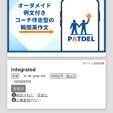
Eゲイト英和辞典
integrated
in･te･grat･ed
音節
発音記号・
読み方
ɪ́
nt
ə
gre
̀ɪtɪd
形容詞
1
統合された
；
完全な
2
人種差別
のない