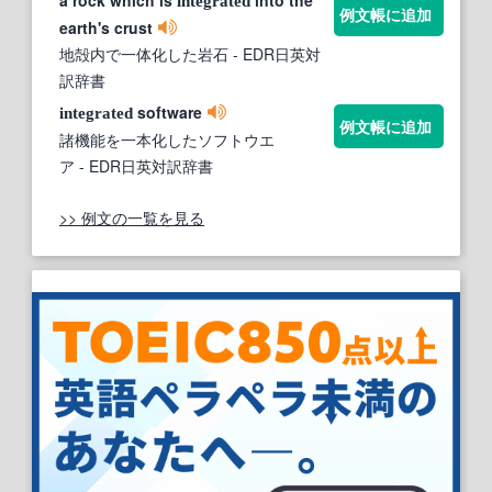
a rock which is
into the
integrated
例文帳に追加
earth's crust
地殻内で一体化した岩石
- EDR日英対
訳辞書
software
integrated
例文帳に追加
諸機能を一本化したソフトウエ
ア
- EDR日英対訳辞書
>> 例文の一覧を見る