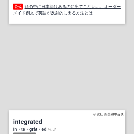
頭の中に日本語はあるのに出てこない…。オーダー
公式
メイド例文で英語が反射的に出る方法とは
研究社 新英和中辞典
integrated
ín・te・gràt・ed
/
‐ṭɪd
/