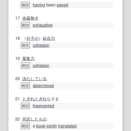
having
been
paved
例文
17
余蘊無き
exhaustive
例文
18
（
分子の
）
結合力
cohesion
例文
19
凝集力
cohesion
例文
20
決心
している
determined
例文
21
とぎれとぎれ
なさま
fragmented
例文
22
共訳
したもの
a
book
jointly
translated
例文