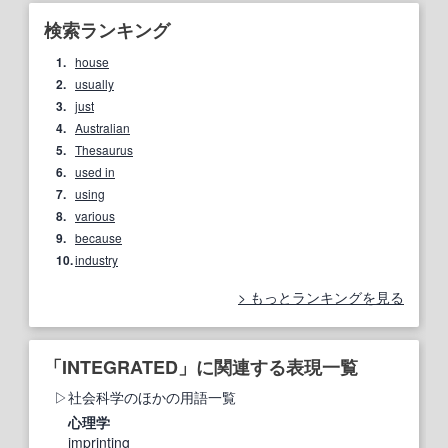
検索ランキング
1.
house
2.
usually
3.
just
4.
Australian
5.
Thesaurus
6.
used in
7.
using
8.
various
9.
because
10.
industry
もっとランキングを見る
「INTEGRATED」に関連する表現一覧
社会科学のほかの用語一覧
心理学
imprinting