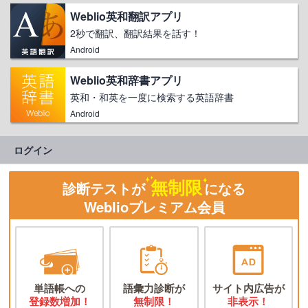
Weblio英和翻訳アプリ
2秒で翻訳、翻訳結果を話す！
Android
Weblio英和辞書アプリ
英和・和英を一度に検索する英語辞書
Android
ログイン
無制限
診断テストが
になる
Weblioプレミアム会員
単語帳への
語彙力診断が
サイト内広告が
登録数増加！
無制限！
非表示！