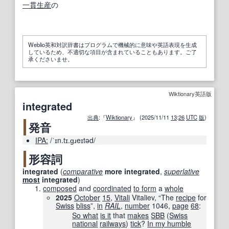
一貫生産
の
Weblio英和対訳辞書はプログラムで機械的に意味や英語表現を生成
しているため、不適切な項目が含まれていることもあります。ご了
承くださいませ。
Wiktionary英語版
integrated
出典
:『
Wiktionary
』 (2025/11/11
13
:
26
UTC
版
)
発音
IPA:
/ˈɪn.tɪ.ɡɹeɪtəd/
形容詞
integrated
(
comparative
more
integrated
,
superlative
most
integrated
)
composed
and
coordinated
to form
a
whole
2025
October
15
,
Vitali
Vitaliev, “The
recipe
for
Swiss
bliss
”,
in
RAIL
,
number
1046
,
page
68
:
So what
is it
that
makes
SBB
(
Swiss
national
railways
)
tick
?
In my humble