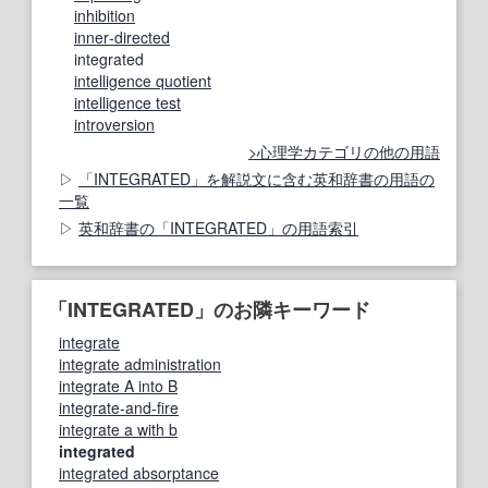
inhibition
inner‐directed
integrated
intelligence quotient
intelligence test
introversion
心理学カテゴリの他の用語
「INTEGRATED」を解説文に含む英和辞書の用語の
一覧
英和辞書の「INTEGRATED」の用語索引
「INTEGRATED」のお隣キーワード
integrate
integrate administration
integrate A into B
integrate-and-fire
integrate a with b
integrated
integrated absorptance