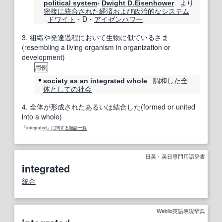
より
political system
-
Dwight D.Eisenhower
密接に
統合された
経済
および
政治的な
システム
−
ドワイト
・D・
アイゼンハワー
3.
組織や発達過程において生物に似ているさま
(resembling a living organism in organization or
development)
用例
調和した
全
society
as an
integrated
whole
体としての
社会
4.
全体が形成されたあるいは結合した(formed or united
into a whole)
「integrated」に関する類語一覧
日英・英日専門用語辞書
integrated
統合
Weblio英語表現辞典