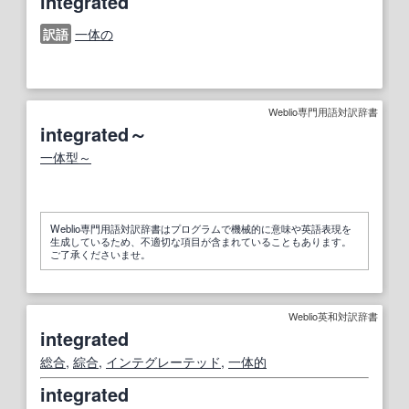
integrated
訳語
一体の
Weblio専門用語対訳辞書
integrated～
一体型～
Weblio専門用語対訳辞書はプログラムで機械的に意味や英語表現を
生成しているため、不適切な項目が含まれていることもあります。
ご了承くださいませ。
Weblio英和対訳辞書
integrated
総合
,
綜合
,
インテグレーテッド
,
一体的
integrated