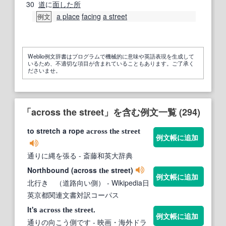
30
道
に
面した
所
a place
facing
a street
例文
Weblio例文辞書はプログラムで機械的に意味や英語表現を生成して
いるため、不適切な項目が含まれていることもあります。ご了承く
ださいませ。
「across the street」を含む例文一覧 (294)
to stretch a rope
across
the
street
例文帳に追加
通りに縄を張る
- 斎藤和英大辞典
Northbound (across
street)
the
例文帳に追加
北行き （道路向い側）
- Wikipedia日
英京都関連文書対訳コーパス
It's
.
across
the
street
例文帳に追加
通りの向こう側です
- 映画・海外ドラ