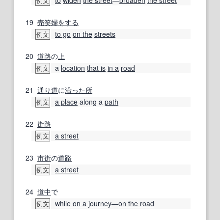
例文
19
売笑婦
をする
to go
on the
streets
例文
20
道路
の
上
a
location
that is
in a
road
例文
21
通り道
に
沿った
所
a place
along a
path
例文
22
街路
a street
例文
23
市街
の
道路
a street
例文
24
道中
で
while on a journey
―
on the road
例文