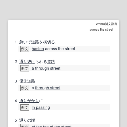
Weblio例文辞書
across the street
1
急いで
道路
を
横切る
.
hasten
across the street
例文
2
通り抜け
られる
道路
a
through street
例文
3
優先道路
a
through street
例文
4
通り
がかり
に
in passing
例文
5
通り
の
端
at the top of
the street
例文