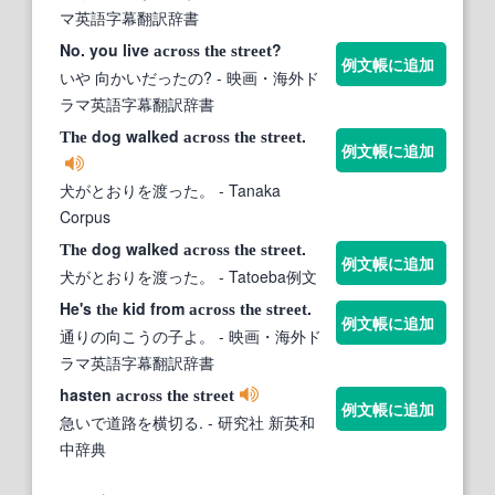
マ英語字幕翻訳辞書
No. you live
?
across
the
street
例文帳に追加
いや 向かいだったの?
- 映画・海外ド
ラマ英語字幕翻訳辞書
dog walked
.
The
across
the
street
例文帳に追加
犬がとおりを渡った。
- Tanaka
Corpus
dog walked
.
The
across
the
street
例文帳に追加
犬がとおりを渡った。
- Tatoeba例文
He's
kid from
.
the
across
the
street
例文帳に追加
通りの向こうの子よ。
- 映画・海外ド
ラマ英語字幕翻訳辞書
hasten
across
the
street
例文帳に追加
急いで道路を横切る.
- 研究社 新英和
中辞典