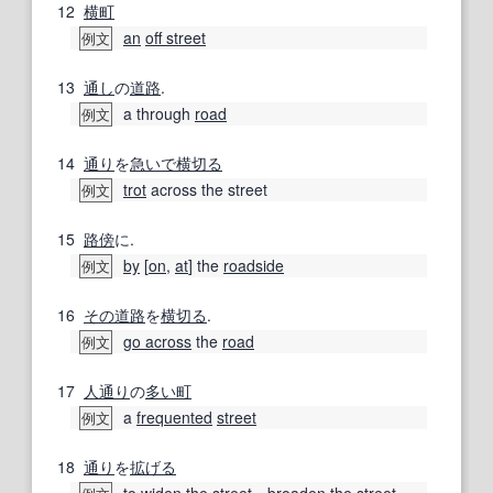
12
横町
an
off street
例文
13
通し
の
道路
.
a through
road
例文
14
通り
を
急いで
横切る
trot
across the street
例文
15
路傍
に.
by
[
on
,
at
] the
roadside
例文
16
その道
路
を
横切る
.
go across
the
road
例文
17
人通り
の
多い
町
a
frequented
street
例文
18
通り
を
拡げる
to
widen
the street
―
broaden
the street