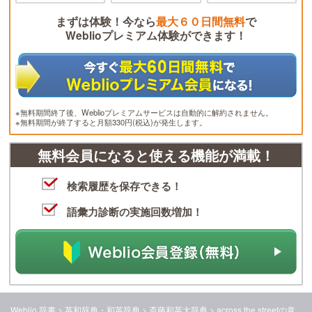
まずは体験！今なら
最大６０日間無料
で
Weblioプレミアム体験ができます！
※無料期間終了後、Weblioプレミアムサービスは自動的に解約されません。
※無料期間が終了すると月額330円(税込)が発生します。
無料会員になると使える機能が満載！
検索履歴を保存できる！
語彙力診断の実施回数増加！
Weblio 辞書
>
英和辞典・和英辞典
>
斎藤和英大辞典
>
across the street
の意