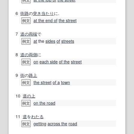
6
街路
の
突き当たり
に.
at the end of
the street
例文
7
道の
両端
で
at
the
sides
of
streets
例文
8
道の
両側
に
on
each side
of the
street
例文
9
街
の
路上
the street
of a
town
例文
10
道の
上
on the road
例文
11
道
を
わたる
getting
across the
road
例文