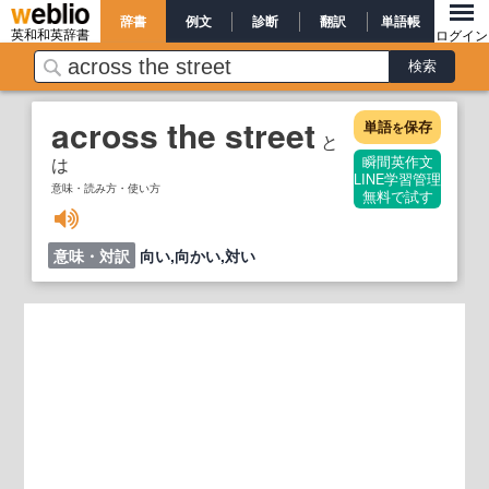
辞書
例文
診断
翻訳
単語帳
英和和英辞書
ログイン
across the street
単語
保存
を
と
は
瞬間英作文
LINE学習管理
意味・読み方・使い方
無料で試す
意味・対訳
向い,向かい,対い