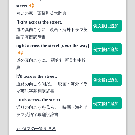
street
向いの家
- 斎藤和英大辞典
Right
.
across
the
street
例文帳に追加
道の真向こうに
- 映画・海外ドラマ英
語字幕翻訳辞書
right
[over
way]
across
the
street
the
例文帳に追加
道の真向こうに.
- 研究社 新英和中辞
典
It's
.
across
the
street
例文帳に追加
道路の向こう側だ。
- 映画・海外ドラ
マ英語字幕翻訳辞書
Look
.
across
the
street
例文帳に追加
通りの向こうを見ろ。
- 映画・海外ド
ラマ英語字幕翻訳辞書
>> 例文の一覧を見る