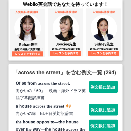
Weblio英会話であなたを待っています！
「across the street」を含む例文一覧 (294)
Of 60 from
.
across
the
street
例文帳に追加
向かいの「60」
- 映画・海外ドラマ英
語字幕翻訳辞書
a house
across
the
street
例文帳に追加
向かいの家
- EDR日英対訳辞書
house opposite―the house
the
例文帳に追加
over
way―the house
the
across
the