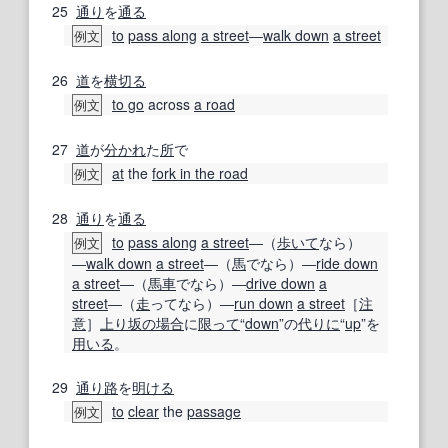
25
通り
を
通る
to
pass along
a street
―
walk down
a street
例文
26
道
を
横切る
to go
across
a road
例文
27
道
が
分かれ
た
所
で
at
the
fork in the road
例文
28
通り
を
通る
to
pass along
a street
―（
歩いて
なら）
例文
―
walk down
a street
―（
馬
でなら）―
ride down
a street
―（
馬車
でなら）―
drive down
a
street
―（
走
ってなら）―
run down
a street
［
注
意
］
上り坂
の場合
に
限って
“
down
”の
代りに
“
up
”を
用いる
。
29
通り路
を
明ける
to
clear
the
passage
例文