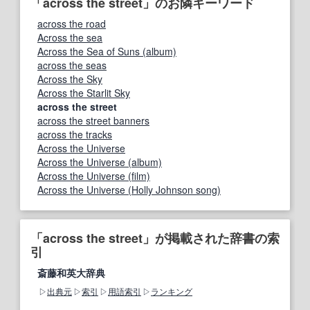
「across the street」のお隣キーワード
across the road
Across the sea
Across the Sea of Suns (album)
across the seas
Across the Sky
Across the Starlit Sky
across the street
across the street banners
across the tracks
Across the Universe
Across the Universe (album)
Across the Universe (film)
Across the Universe (Holly Johnson song)
「across the street」が掲載された辞書の索
引
斎藤和英大辞典
出典元
索引
用語索引
ランキング