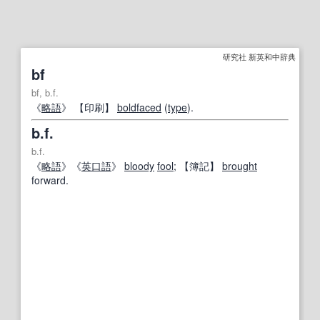
研究社 新英和中辞典
bf
bf, b.f.
《
略語
》
【
印刷
】
boldfaced
(
type
).
b.f.
b.f.
《
略語
》《
英
口語
》
bloody
fool
;
【
簿記
】
brought
forward.