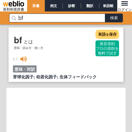
辞書
例文
診断
翻訳
単語帳
英和和英辞書
ログイン
単語
保存
を
bf
とは
発音添削
意味・読み方・使い方
プロの添削を
無料で試す
b.f.
意味・対訳
芽球化因子; 幼若化因子; 生体フィードバック