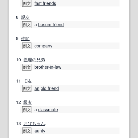
fast friends
例文
8
親友
a
bosom friend
例文
9
仲間
company
例文
10
義理の
兄弟
brother-in-law
例文
11
旧友
an
old friend
例文
12
級友
a
classmate
例文
13
おばちゃん
.
aunty
例文