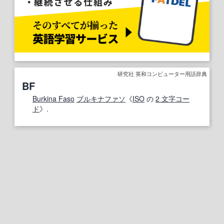
研究社 英和コンピューター用語辞典
BF
Burkina Faso
ブルキナファソ
《
ISO
の
2 文字
コー
ド
》.