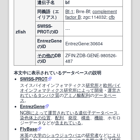
遺伝子名
bf
同義語（エ
Bf-1
; Brre-Bf;
complement
イリアス）
factor B
; zgc:114032;
cfb
SWISS-
---
zfish
PROTのID
EntrezGene
EntrezGene:30604
のID
その他の
DB
ZFIN:ZDB-GENE-980526-
のID
487
本文中に表示されているデータベースの説明
SWISS-PROT
スイスバイオインフォマティクス
研究所
と
欧州
バイ
オインフォマティクス
研究所
によって
開発
・
運営
さ
れている
タンパク質
の
アミノ酸配列
の
データベー
ス
。
EntrezGene
NCBI
によって
運営
されている
遺伝子データベース
。
染色体
上の
位置
、
配列
、
発現
、
構造
、
機能
、ホモロ
ジーデータなどが
含まれている
。
FlyBase
米英
の
大学の
ショウジョウバエ
の
研究者
など
により
運営
される
、
ショウジョウバエ
の
生態
や
遺伝子情報