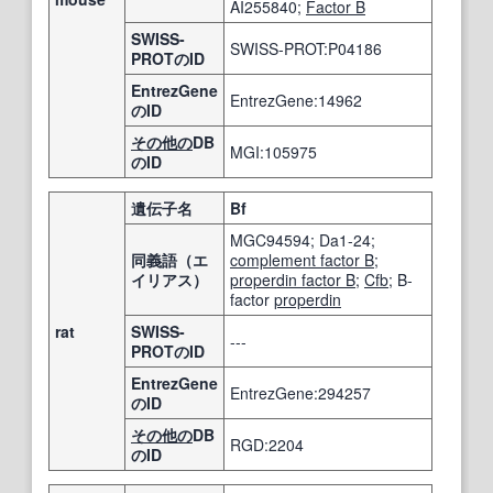
AI255840;
Factor B
SWISS-
SWISS-PROT:P04186
PROTのID
EntrezGene
EntrezGene:14962
のID
その他の
DB
MGI:105975
のID
遺伝子名
Bf
MGC94594; Da1-24;
同義語（エ
complement factor B
;
イリアス）
properdin factor B
;
Cfb
; B-
factor
properdin
rat
SWISS-
---
PROTのID
EntrezGene
EntrezGene:294257
のID
その他の
DB
RGD:2204
のID