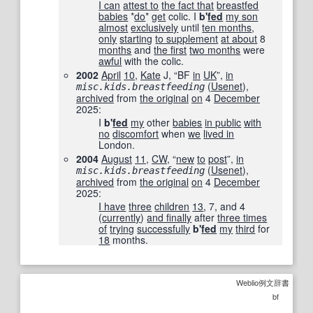
I can
attest to
the fact that
breastfed
babies
*
do
*
get
colic. I
b'
fed
my son
almost
exclusively
until
ten months
,
only
starting
to supplement
at about
8
months
and
the first
two months
were
awful
with the colic.
2002
April
10
,
Kate
J, “BF
in
UK
”,
in
‎ (
Usenet
),
misc.kids.breastfeeding
archived
from
the original
on
4
December
2025
:
I
b'
fed
my
other
babies
in public
with
no
discomfort
when
we
lived in
London.
2004
August
11
,
CW
, “
new
to
post
”,
in
‎ (
Usenet
),
misc.kids.breastfeeding
archived
from
the original
on
4
December
2025
:
I have
three
children
13
, 7, and 4
(
currently
)
and finally
after
three times
of
trying
successfully
b'
fed
my
third
for
18
months.
Weblio例文辞書
bf