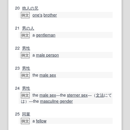
20
他人の
兄
one's
brother
例文
21
男の人
a
gentleman
例文
22
男性
a
male person
例文
23
男性
the
male sex
例文
24
男性
the
male sex
―the
sterner sex
―（
文法
にて
例文
は）―the
masculine gender
25
同輩
a
fellow
例文