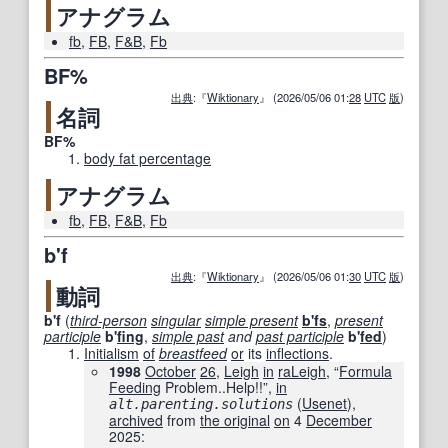
アナグラム
fb
,
FB
,
F&B
,
Fb
BF%
出典
:『
Wiktionary
』 (2026/05/06 01:
28
UTC
版
)
名詞
BF%
body fat percentage
アナグラム
fb
,
FB
,
F&B
,
Fb
b'f
出典
:『
Wiktionary
』 (2026/05/06 01:
30
UTC
版
)
動詞
b'f
(
third-person
singular
simple present
b'fs
,
present
participle
b'
fing
,
simple past
and
past participle
b'
fed
)
Initialism
of
breastfeed
or
its
inflections
.
1998
October
26
,
Leigh
in
raLeigh
, “
Formula
Feeding
Problem..Help!!”,
in
‎ (
Usenet
),
alt.parenting.solutions
archived
from
the original
on
4
December
2025
: