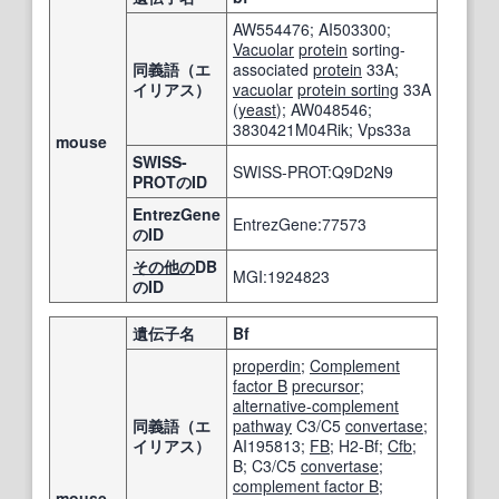
AW554476; AI503300;
Vacuolar
protein
sorting-
同義語（エ
associated
protein
33A;
イリアス）
vacuolar
protein sorting
33A
(
yeast
); AW048546;
3830421M04Rik; Vps33a
mouse
SWISS-
SWISS-PROT:Q9D2N9
PROTのID
EntrezGene
EntrezGene:77573
のID
その他の
DB
MGI:1924823
のID
遺伝子名
Bf
properdin
;
Complement
factor B
precursor
;
alternative-complement
同義語（エ
pathway
C3/C5
convertase
;
イリアス）
AI195813;
FB
; H2-Bf;
Cfb
;
B; C3/C5
convertase
;
complement factor B
;
mouse