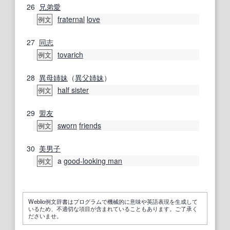
26
兄弟愛
fraternal
love
例文
27
同志
tovarich
例文
28
異母姉妹
（
異父姉妹
）
half sister
例文
29
盟友
sworn
friends
例文
30
美男子
a
good-looking man
例文
Weblio例文辞書はプログラムで機械的に意味や英語表現を生成して
いるため、不適切な項目が含まれていることもあります。ご了承く
ださいませ。