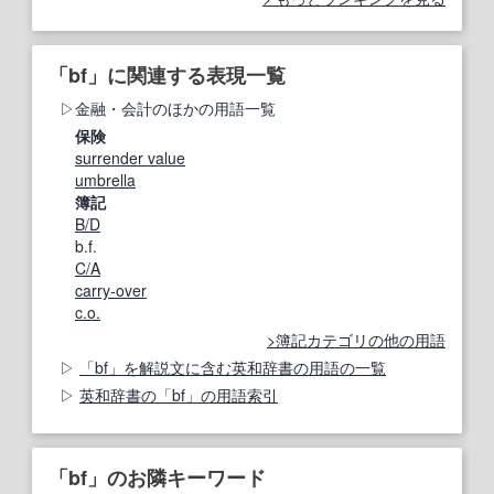
「bf」に関連する表現一覧
金融・会計のほかの用語一覧
保険
surrender value
umbrella
簿記
B/D
b.f.
C/A
carry‐over
c.o.
簿記カテゴリの他の用語
「bf」を解説文に含む英和辞書の用語の一覧
英和辞書の「bf」の用語索引
「bf」のお隣キーワード