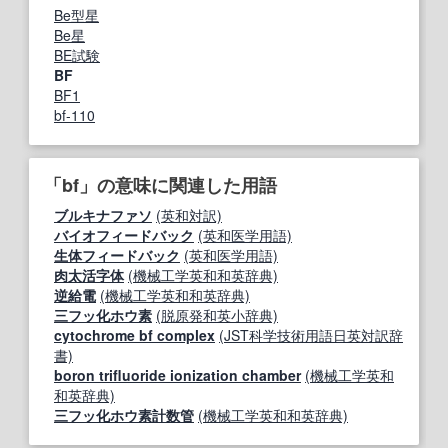
Be型星
Be星
BE試験
BF
BF1
bf-110
「bf」の意味に関連した用語
ブルキナファソ
(英和対訳)
バイオフィードバック
(英和医学用語)
生体フィードバック
(英和医学用語)
肉太活字体
(機械工学英和和英辞典)
逆給電
(機械工学英和和英辞典)
三フッ化ホウ素
(脱原発和英小辞典)
cytochrome bf complex
(JST科学技術用語日英対訳辞
書)
boron trifluoride ionization chamber
(機械工学英和
和英辞典)
三フッ化ホウ素計数管
(機械工学英和和英辞典)