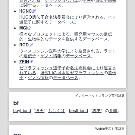
に関する
データベース
。
HGNC
HUGO
遺伝子命名法
委員会
により
運営
される
、
ヒト
遺伝子
に関する
データベース
。
MGI
様々な
プロジェクト
による
、
研究
用
マウス
の
遺伝
的
・
生物学的な
データ
を提供する
データベース
。
RGD
ウィスコンシン
医科大学
により
運営
される
、
ラット
の
遺伝子
・
ゲノム情報
の
データベース
。
ZFIN
ゼブラフィッシュ
遺伝子命名法
委員会
により
運営
さ
れている
、
研究
用の
淡水魚
ゼブラフィッシュ
の
遺伝
子
・
ゲノム情報
の
データベース
。
インターネットスラング英和辞典
bf
boyfriend
（
彼氏
）
もしくは
、
bestfriend
（
親友
）の
意味
。
Weblio英和対訳辞書