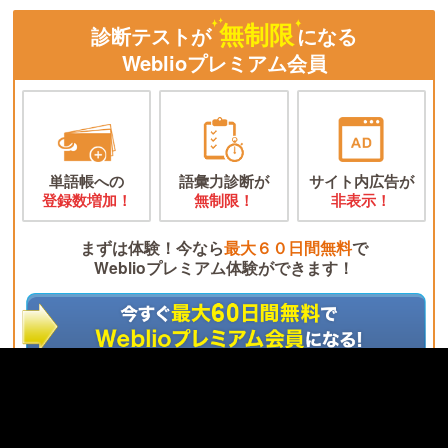
無制限
診断テストが
になる
Weblioプレミアム会員
単語帳への
語彙力診断が
サイト内広告が
登録数増加！
無制限！
非表示！
まずは体験！今なら
最大６０日間無料
で
Weblioプレミアム体験ができます！
※無料期間終了後、Weblioプレミアムサービスは自動的に解約されません。
※無料期間が終了すると月額330円(税込)が発生します。
無料会員になると使える機能が満載！