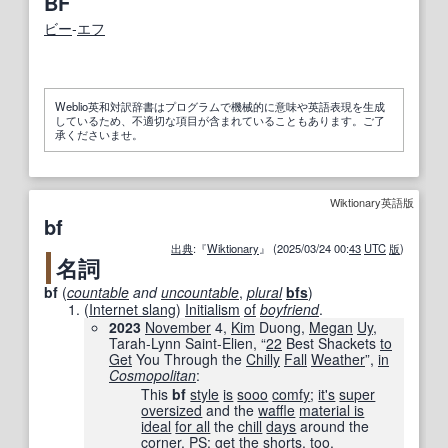
BF
ビー
‐
エフ
Weblio英和対訳辞書はプログラムで機械的に意味や英語表現を生成
しているため、不適切な項目が含まれていることもあります。ご了
承くださいませ。
Wiktionary英語版
bf
出典
:『
Wiktionary
』 (2025/03/24 00:
43
UTC
版
)
名詞
bf
(
countable
and
uncountable
,
plural
bfs
)
(
Internet slang
)
Initialism
of
boyfriend
.
2023
November
4,
Kim
Duong,
Megan
Uy
,
Tarah-Lynn Saint-Elien, “
22
Best Shackets
to
Get
You Through the
Chilly
Fall
Weather
”,
in
Cosmopolitan
‎:
This
bf
style
is
sooo
comfy
;
it's
super
oversized
and the
waffle
material is
ideal
for all
the
chill
days
around the
corner.
PS
:
get
the
shorts
, too.