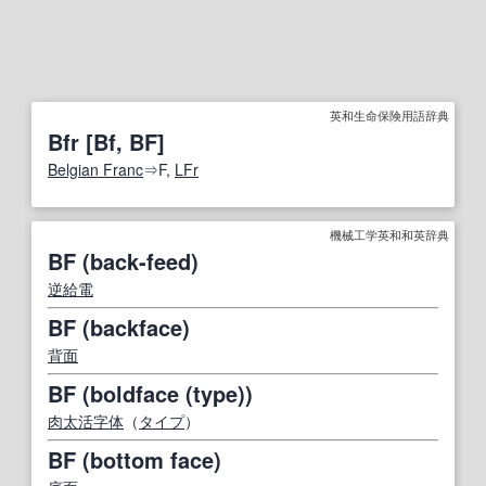
英和生命保険用語辞典
Bfr [Bf, BF]
Belgian Franc
⇒F,
LFr
機械工学英和和英辞典
BF (back-feed)
逆給電
BF (backface)
背面
BF (boldface (type))
肉太
活字体
（
タイプ
）
BF (bottom face)