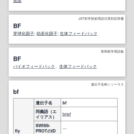
底面
JST科学技術用語日英対訳辞書
BF
芽球化因子
;
幼若化
因子
;
生体フィードバック
英和医学用語集
BF
バイオフィードバック
、
生体フィードバック
遺伝子名称シソーラス
bf
遺伝子名
bf
同義語（エ
brief
イリアス）
SWISS-
---
fly
PROTのID