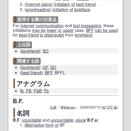
(
Internet slang
)
Initialism
of
best friend
.
(
proofreading
)
Initialism
of
boldface
.
使用する際の注意点
For
internet
communication
and
text messaging
, these
initialisms
may be
lower
or
upper
case.
BFF
can be used
for
best friend
to distinguish
from
boyfriend
.
上位語
(
boyfriend
)
:
SO
関連する語
(
boyfriend
)
:
GF
,
SO
.
(
best friend
)
:
BFF
,
BFFL
.
アナグラム
fb
,
FB
,
F&B
,
Fb
B.F.
出典
:『
Wiktionary
』 (2025/03/07 01:
42
UTC
版
)
名詞
B.F.
(
countable
and
uncountable
,
plural
B.F.s
)
Alternative
form
of
BF