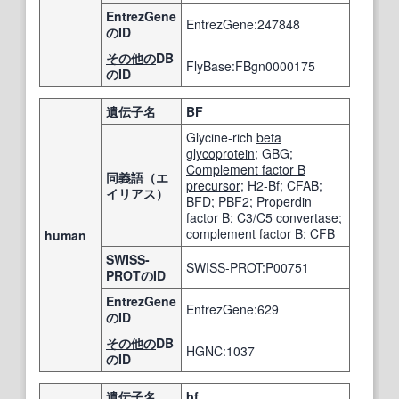
EntrezGene
EntrezGene:247848
のID
その他の
DB
FlyBase:FBgn0000175
のID
遺伝子名
BF
Glycine-rich
beta
glycoprotein
; GBG;
Complement factor B
同義語（エ
precursor
; H2-Bf; CFAB;
イリアス）
BFD
; PBF2;
Properdin
factor B
; C3/C5
convertase
;
complement factor B
;
CFB
human
SWISS-
SWISS-PROT:P00751
PROTのID
EntrezGene
EntrezGene:629
のID
その他の
DB
HGNC:1037
のID
遺伝子名
bf