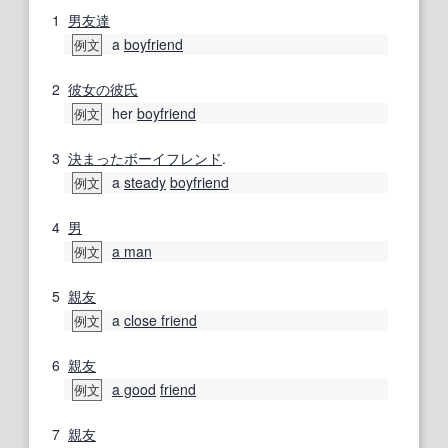
1
男友達
a
boyfriend
例文
2
彼女の
彼氏
her
boyfriend
例文
3
決まった
ボーイフレンド
.
a
steady
boyfriend
例文
4
男
a man
例文
5
親友
a
close friend
例文
6
親友
a good
friend
例文
7
親友