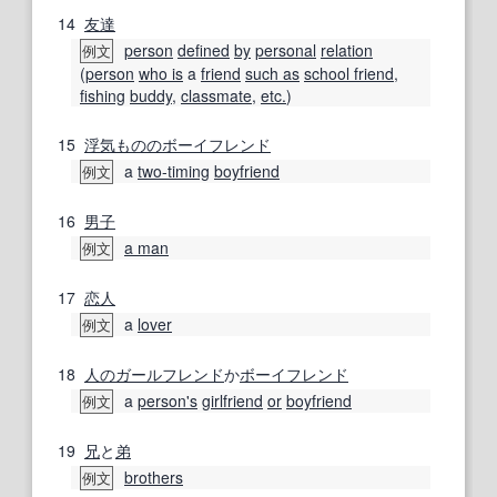
14
友達
person
defined
by
personal
relation
例文
(
person
who is
a
friend
such as
school friend
,
fishing
buddy
,
classmate
,
etc.
)
15
浮気
ものの
ボーイフレンド
a
two-timing
boyfriend
例文
16
男子
a man
例文
17
恋人
a
lover
例文
18
人の
ガールフレンド
か
ボーイフレンド
a
person
's
girlfriend
or
boyfriend
例文
19
兄
と
弟
brothers
例文