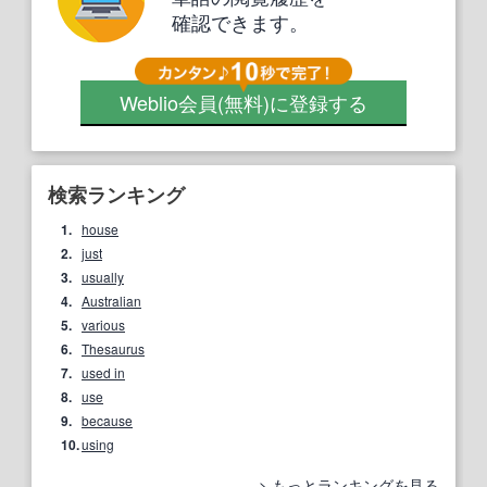
確認できます。
Weblio会員
(無料)
に登録する
検索ランキング
1.
house
2.
just
3.
usually
4.
Australian
5.
various
6.
Thesaurus
7.
used in
8.
use
9.
because
10.
using
もっとランキングを見る