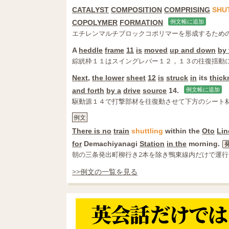
CATALYST
COMPOSITION
COMPRISING
SHU
COPOLYMER
FORMATION
例文帳に追加
エチレンマルチブロックコポリマーを形成するため
A
heddle
frame
11
is
moved
up and down
by 
綜絖枠１１はスイングレバー１２，１３の往復揺動
Next
,
the lower
sheet
12
is
struck
in
its
thick
and forth
by a
drive
source
14.
例文帳に追加
駆動源１４で打撃部材を往復動させて下方のシート
例文
There is no
train
shuttling
within the
Oto
Lin
for
Demachiyanagi
Station
in the
morning.
朝の三条発出町柳行き2本を除き鴨東線内だけで運
>>例文の一覧を見る