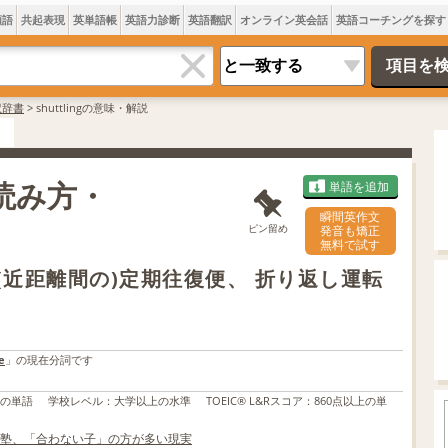
類語
共起表現
英単語帳
英語力診断
英語翻訳
オンライン英会話
英語コーチングを探す
訳辞書
>
shuttlingの意味・解説
・読み方・
単語を追加
瞬間英作文
ピン留め
発音も矯正
無料で試す
詞。(近距離間の)定期往復便、 折り返し運転
e
」の現在分詞です
上の単語
学校レベル
：
大学以上の水準
TOEIC® L&Rスコア
：
860点以上の単
塾、「合わない子」の方が多い現実