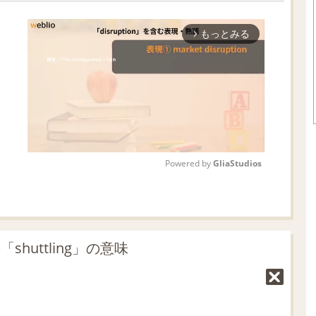
もっとみる
arrow_forward_ios
Powered by 
GliaStudios
M
u
t
huttling」の意味
e