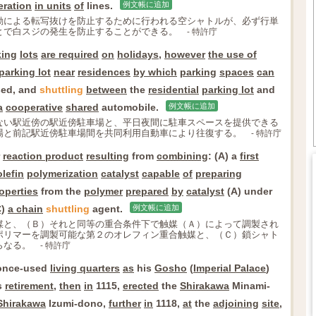
eration
in units
of
lines.
例文帳に追加
動による転写抜けを防止するために行われる空シャトルが、必ず行単
とで白スジの発生を防止することができる。
- 特許庁
king
lots
are required
on
holidays
,
however
the use of
parking lot
near
residences
by which
parking
spaces
can
sed, and
shuttling
between
the
residential
parking lot
and
a
cooperative
shared
automobile.
例文帳に追加
ない駅近傍の駅近傍駐車場と、平日夜間に駐車スペースを提供できる
場と前記駅近傍駐車場間を共同利用自動車により往復する。
- 特許庁
reaction product
resulting
from
combining
: (A) a
first
olefin
polymerization
catalyst
capable
of
preparing
operties
from the
polymer
prepared
by
catalyst
(A) under
C)
a chain
shuttling
agent.
例文帳に追加
媒と、（Ｂ）それと同等の重合条件下で触媒（Ａ）によって調製され
ポリマーを調製可能な第２のオレフィン重合触媒と、（Ｃ）鎖シャト
らなる。
- 特許庁
once-used
living quarters
as
his
Gosho
(
Imperial Palace
)
s
retirement
,
then
in
1115,
erected
the
Shirakawa
Minami-
Shirakawa
Izumi-dono,
further
in
1118,
at
the
adjoining
site
,