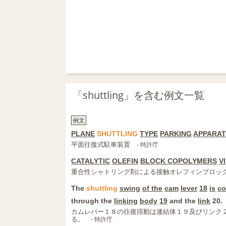
「shuttling」を含む例文一覧
例文
PLANE
SHUTTLING
TYPE
PARKING
APPARA
平面往復式駐車装置
- 特許庁
CATALYTIC
OLEFIN
BLOCK COPOLYMERS
V
重合性シャトリング剤による接触オレフィンブロッ
The
shuttling
swing
of the
cam
lever
18
is
co
through the
linking
body
19
and the
link
20.
カムレバー１８の往復揺動は連結体１９及びリンク
る。
- 特許庁