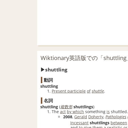
Wiktionary英語版での「shuttli
shuttling
動詞
shuttling
Present participle
of
shuttle
.
名詞
shuttling
(
複数形
shuttlings
)
The
act
by which
something
is
shuttled.
2008
,
Gerald
Doherty
,
Pathologies
Incessant
shuttlings
between
and
to
give
them a
realistic
or