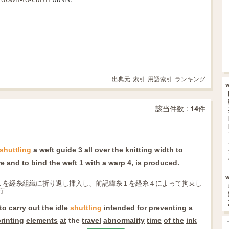
出典元
索引
用語索引
ランキング
該当件数 :
14
件
shuttling
a
weft
guide
3
all over
the
knitting
width
to
re
and
to
bind
the
weft
1 with a
warp
4,
is
produced.
１を経糸組織に折り返し挿入し、前記緯糸１を経糸４によって拘束し
庁
to carry
out
the
idle
shuttling
intended
for
preventing
a
rinting
elements
at
the
travel
abnormality
time
of the
ink