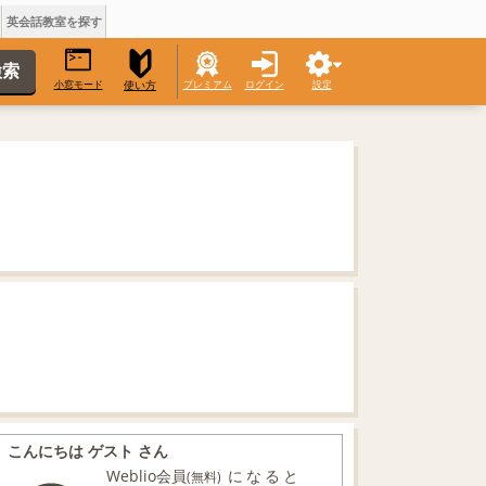
英会話教室を探す
小窓モード
プレミアム
ログイン
設定
使い方
こんにちは ゲスト さん
Weblio会員
になると
(無料)