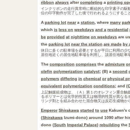
ribbon
always
after
completing
a
printing op
インクリボンの走行異常時に断続的な印字素子の駆
位の印字動作が完了した後で行われるようにするこ
A
parking lot
near
a
station
, where
many
par
which
is
less on
weekdays
and a
residential
be
provided
at
nighttime
on weekdays
are u
the
parking lot
near the station
are made
by 
休日に多くの駐車場を必要とするが平日に利用の少
居住地近くの居住地駐車場を利用し、該居住地駐車
The
composition
comprises
the
admixture
or
olefin
polymerization
catalyst
; (B) a
second
polymers
differing
in
chemical
or
physical pr
equivalent
polymerization
conditions
; and
(
上記触媒組成物は、（Ａ）第１のオレフィン重合触
るポリマーとは化学的性質又は物理的性質が異なる
リング剤とを組み合わせた混合物又は反応生成物か
Emperor
Shirakawa
started
to
use
Kakuen's 
(
Shirakawa
Izumi-dono) around 1090 after hi
dono (
South
Imperial Palace
)
rebuilding
the