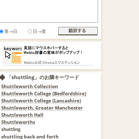
英→日
日→英
「shuttling」のお隣キーワード
Shuttleworth Collection
Shuttleworth College (Bedfordshire)
Shuttleworth College (Lancashire)
Shuttleworth, Greater Manchester
Shuttleworth Hall
Shuttleworths
shuttling
shuttling back and forth