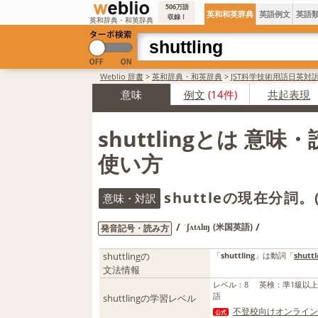
506万語
英和和英辞典
英語例文
英語
収録！
英和辞典・和英辞典
Weblio 辞書
>
英和辞典・和英辞典
>
JST科学技術用語日英対
意味
例文
(14件)
共起表現
shuttlingとは 意味
使い方
shuttleの現在分
意味・対訳
/
/
(米国英語)
発音記号・読み方
ˈʃʌtʌlɪŋ
shuttlingの
「
shuttling
」は動詞「
shuttl
文法情報
レベル
：
8
英検
：
準1級以
語
shuttlingの学習レベル
不登校向けオンライン
公式