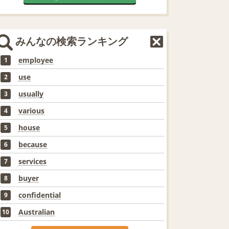
みんなの検索ランキング
employee
1
use
2
usually
3
various
4
house
5
because
6
services
7
buyer
8
confidential
9
Australian
10