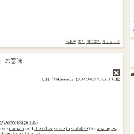
出典元
索引
用語索引
ランキング
ng」の意味
出典:『Wiktionary』 (2014/04/21 15:02 UTC 版)
of
Desire
(
page
135
)
one
domain
and
the other
serve
to
stabilize
the
analogies
,
down-to-earth
basis.