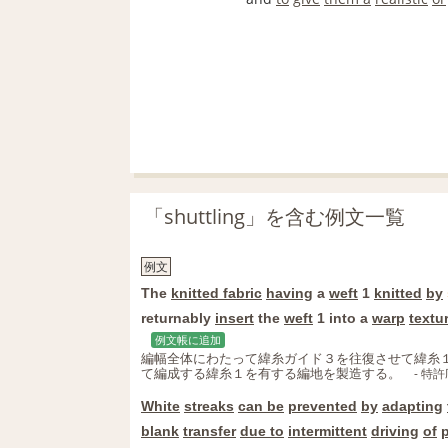
「shuttling」を含む例文一覧
例文
The
knitted fabric
having
a
weft
1
knitted
by
returnably
insert
the
weft
1 into a
warp
textu
例文帳に追加
編幅全体にわたって緯糸ガイド３を往復させて緯糸
て編成する緯糸１を有する編地を製造する。
- 特許
White
streaks
can be
prevented
by
adapting
blank
transfer
due to
intermittent
driving
of
p