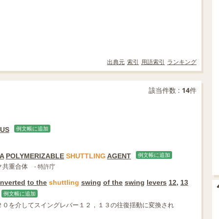
出典元
索引
用語索引
ランキング
該当件数 :
14
件
TUS
例文帳に追加
IA
POLYMERIZABLE
SHUTTLING
AGENT
例文帳に追加
ク共重合体
- 特許庁
nverted
to the
shuttling
swing
of the
swing
levers
12
,
13
例文帳に追加
２０を介してスイングレバー１２，１３の往復揺動に変換され