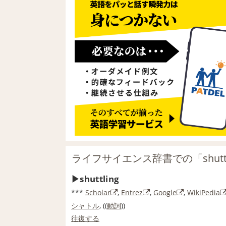
ライフサイエンス辞書での「shutt
shuttling
***
Scholar
,
Entrez
,
Google
,
WikiPedia
シャトル
, ((
動詞
))
往復する