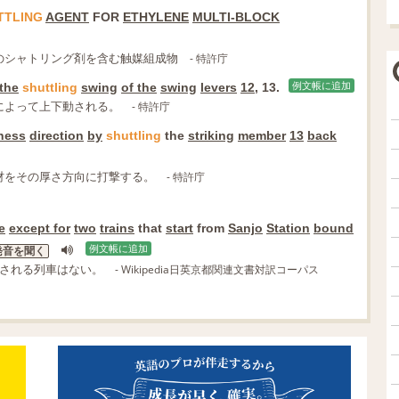
TTLING
AGENT
FOR
ETHYLENE
MULTI-BLOCK
のシャトリング剤を含む触媒組成物
- 特許庁
the
shuttling
swing
of the
swing
levers
12
, 13.
例文帳に追加
によって上下動される。
- 特許庁
ness
direction
by
shuttling
the
striking
member
13
back
材をその厚さ方向に打撃する。
- 特許庁
e
except for
two
trains
that
start
from
Sanjo
Station
bound
例文帳に追加
発音を聞く
行される列車はない。
- Wikipedia日英京都関連文書対訳コーパス