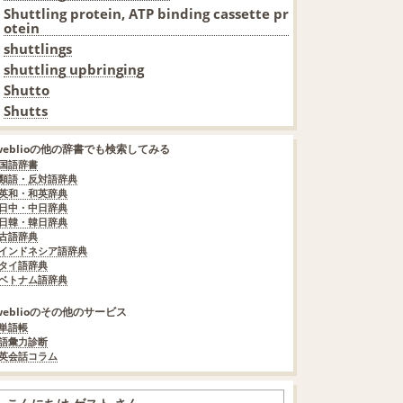
Shuttling protein, ATP binding cassette pr
otein
shuttlings
shuttling upbringing
Shutto
Shutts
weblioの他の辞書でも検索してみる
国語辞書
類語・反対語辞典
英和・和英辞典
日中・中日辞典
日韓・韓日辞典
古語辞典
インドネシア語辞典
タイ語辞典
ベトナム語辞典
weblioのその他のサービス
単語帳
語彙力診断
英会話コラム