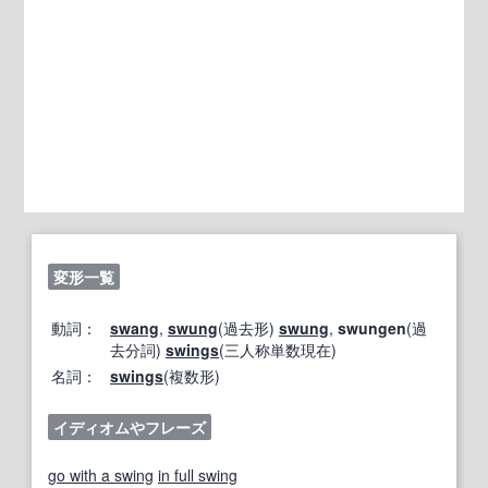
変形一覧
動詞：
swang
,
swung
(過去形)
swung
,
swungen
(過
去分詞)
swings
(三人称単数現在)
名詞：
swings
(複数形)
イディオムやフレーズ
go with a swing
in full swing