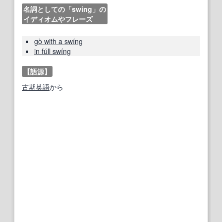
名詞としての「swing」の
イディオムやフレーズ
gò with a swíng
in fúll swíng
【語源】
古期
英語
から