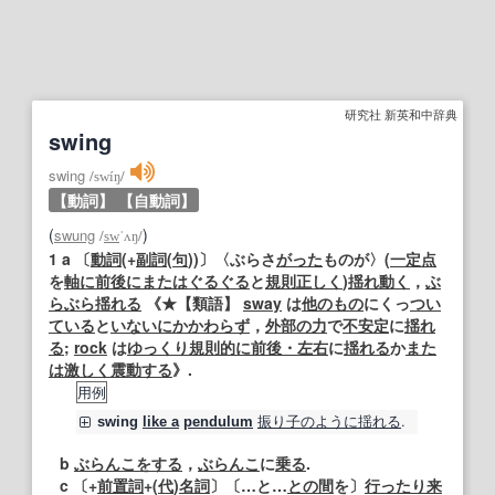
研究社 新英和中辞典
swing
swing
/
swíŋ
/
【動詞】
【自動詞】
(
)
swung
/
sw
ˈʌŋ
/
1
a 〔
動詞
(+
副詞
(
句
))〕〈ぶらさ
がった
ものが〉(
一定
点
を
軸に
前後に
または
ぐるぐる
と
規則
正しく
)
揺れ動く
，
ぶ
らぶら
揺れる
《★
【類語】
sway
は
他のもの
にくっ
つい
ている
と
いない
にかかわらず
，
外部の
力
で
不安定
に
揺れ
る
;
rock
は
ゆっくり
規則的に
前後・左右
に
揺れる
か
また
は
激しく
震動する
》.
用例
振り子のように揺れる
.
swing
like a
pendulum
b
ぶらんこ
をする
，
ぶらんこ
に
乗る
.
c 〔+
前置詞
+(
代
)
名詞
〕〔…と…
との間
を〕
行ったり来