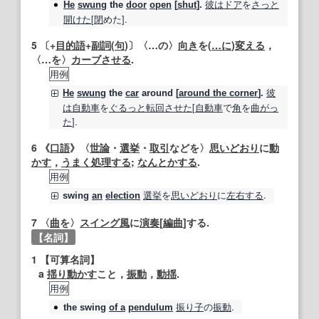
彼は
ドア
を
さっと
He
swung
the
door
open
[
shut
].
開けた
[
閉
めた].
5
〔+
目的語
+
副詞
(
句
)〕〈…の〉
向き
を(
…に
)
変える
，
〈…を〉
カーブ
させる
.
用例
彼
He
swung
the
car
around [
around the corner
].
は
自動車
を
ぐるっと
転回
させた
[
自動車
で
角
を
曲がっ
た
].
6
《
口語
》〈
世論
・
選挙
・
取引
などを〉
思い
どおり
に
動
かす
，
うまく処理する
;
なんとかする
.
用例
選挙
を
思い
どおり
に
左右する
.
swing
an
election
7
〈
曲
を〉
スイング
風
に
演奏
[
編曲
]する.
【名詞】
1
【可算名詞】
a
揺り動かす
こと，
振動
，
動揺
.
用例
振り子
の
振動
.
the
swing
of a
pendulum