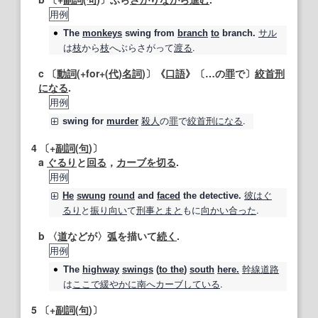
用例
サル
The
monkeys
swing
from
branch
to
branch.
は
枝
から
枝
へぶらさがって
渡る
.
c 〔
動詞
(+for+(
代
)
名詞
)〕《
口語
》〔…の
罪
で〕
絞首刑
になる
.
用例
殺人
の
罪
で
絞首刑になる
.
swing
for
murder
4
〔+
副詞
(
句
)〕
a
ぐるり
と
回る
，
カーブ
を切る
.
用例
彼は
ぐ
He
swung
round
and
faced
the detective.
るり
と
振り
向い
て
刑事
とまと
もに
向かい
合った
.
b 〈
道
などが〉
弧
を描いて
続く
.
用例
幹線道路
The
highway
swings
(
to the
)
south
here.
は
ここで
緩やかに
南へ
カーブ
している
.
5
〔+
副詞
(
句
)〕