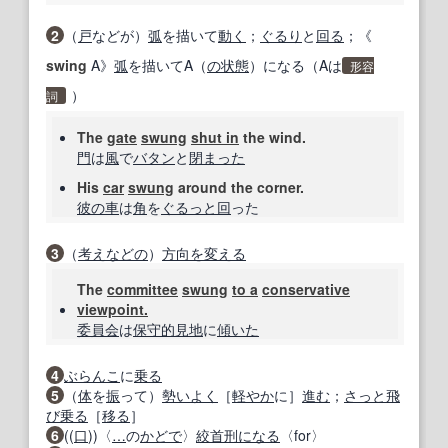
2
（
戸
などが）
弧
を描いて
動く
；
ぐるり
と
回る
；《
swing
A》
弧
を描いてA（
の状態
）になる（Aは
形容
）
詞
The
gate
swung
shut in
the wind.
門
は
風
で
バタン
と
閉
まった
His
car
swung
around the corner.
彼の
車
は
角
を
ぐるっと
回
った
3
（
考え
などの
）
方向を変える
The
committee
swung
to a
conservative
viewpoint.
委員会
は
保守的
見地
に
傾いた
4
ぶらんこ
に
乗る
5
（
体
を
振
って）
勢いよく
［
軽やか
に］
進む
；
さっと
飛
び乗る
［
移る
］
6
((
口
))〈
…
の
かどで
〉
絞首刑になる
〈for〉