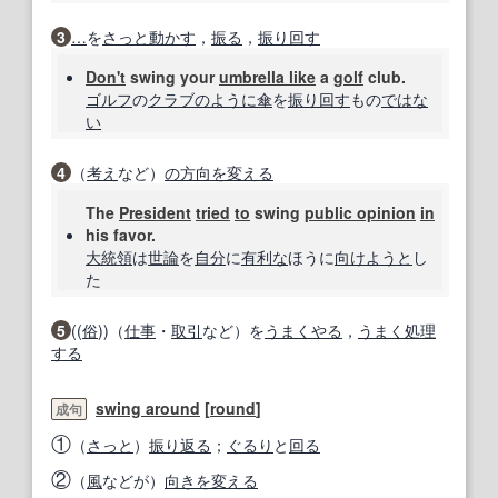
3
…
を
さっと
動かす
，
振る
，
振り回す
Don't
swing your
umbrella like
a
golf
club.
ゴルフ
の
クラブ
のように
傘
を
振り回す
もの
ではな
い
4
（
考え
など）
の方
向
を変える
The
President
tried
to
swing
public opinion
in
his favor.
大統領
は
世論
を
自分
に
有利な
ほうに
向け
ようと
し
た
5
((
俗
))（
仕事
・
取引
など）を
うまくやる
，
うまく処理
する
swing around
[
round
]
成句
①
（
さっと
）
振り返る
；
ぐるり
と
回る
②
（
風
などが）
向き
を変える