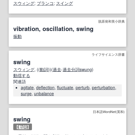
スウィング
;
ブランコ
;
スイング
脱原発和英小辞典
vibration, oscillation, swing
振動
ライフサイエンス辞書
swing
スウィング
, ((
動詞
))(
過去
-
過去分詞
swung
)
動揺する
関連語
agitate
,
deflection
,
fluctuate
,
perturb
,
perturbation
,
surge
,
unbalance
日本語WordNet(英和)
swing
【
動詞
】