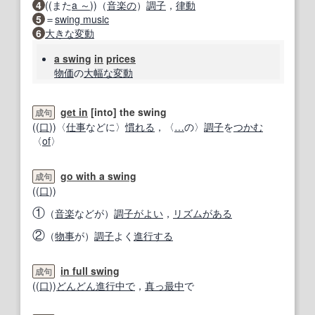
4
((また
a ～
))（
音楽の
）
調子
，
律動
5
＝
swing music
6
大きな
変動
a swing
in
prices
物価
の
大幅な
変動
get in
[into] the swing
成句
((
口
))〈
仕事
などに〉
慣れる
，〈
…
の〉
調子
を
つかむ
〈
of
〉
go with a swing
成句
((
口
))
①
（
音楽
などが）
調子
がよい
，
リズム
がある
②
（
物事
が）
調子
よく
進行する
in full swing
成句
((
口
))
どんどん
進行中で
，
真っ最中
で