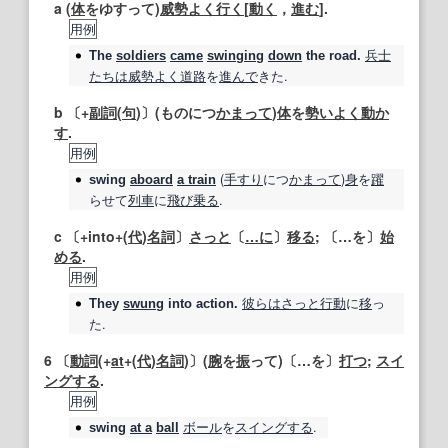
a (
体
をゆすって)
威勢よく
行く
[
動く
，
進む
].
用例
兵士
The
soldiers
came
swinging
down
the road.
たちは
威勢よく
道路
を
進んで
きた.
b 〔+
副詞
(
句
)〕(ものにつ
かまって
)
体
を
勢いよく
動か
す
.
用例
(
手すり
につ
かまって
)
身
を
躍
swing
aboard
a train
らせて
列車
に
飛び乗る
.
c 〔+into+(
代
)
名詞
〕
さっと
〔
…に
〕
移る
; 〔…を〕
始
める
.
用例
彼らは
さっと
行動
に
移
っ
They
swung
into action.
た.
6
〔
動詞
(+
at
+(
代
)
名詞
)〕(
腕
を
振
って)〔…を〕
打つ
;
スイ
ングする
.
用例
ボール
を
スイングする
.
swing
at a
ball