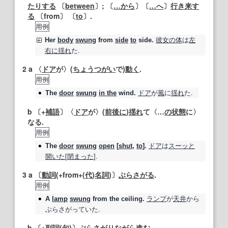
たりする
〔
between
〕; 〔
…から
〕〔
…へ
〕
行き来す
る
〔from〕 〔
to
〕.
用例
彼女の
体
は
左
Her
body
swung
from
side
to
side.
右に
揺れ
た.
2
a 〈
ドア
が〉(
ちょうつがい
で)
動く
.
用例
ドア
が
風
に
揺れ
た.
The
door
swung
in the
wind.
b 〔+
補語
〕〈
ドア
が〉(
前後に
)
揺れ
て〈…
の状態
に〉
なる.
用例
ドア
は
スーッと
The
door
swung
open
[
shut
,
to
].
開いた
[
閉
まった
].
3
a 〔
動詞
(+from+(
代
)
名詞
)〕
ぶらさがる
.
用例
ランプ
が
天井
から
A
lamp
swung
from the ceiling.
ぶらさがっていた.
b 〔+
副詞
(
句
)〕ぶら
さがり
ながら
進む
.