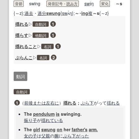
swing
sw
ɪ́ŋ
～s
音節
発音記号・
読み方
変化
{～z};
過去
・
過分
swung
{
sw
ʌ́ŋ};
～･
ing
複
～s
{～z}
揺れる
▷
1
自動詞
揺らす
▷
1
他動詞
揺れること
▷
1
名詞
ぶらんこ
▷
2
名詞
動詞
自動詞
1
（
前後
または
左右に
）
揺れる
；
ぶら下
がって
揺れる
The
pendulum
is
swinging.
振り子
が
揺れ
ている
The
girl
swung
on
her
father
's
arm.
女の子
は
父親
の
腕
に
ぶら下がった