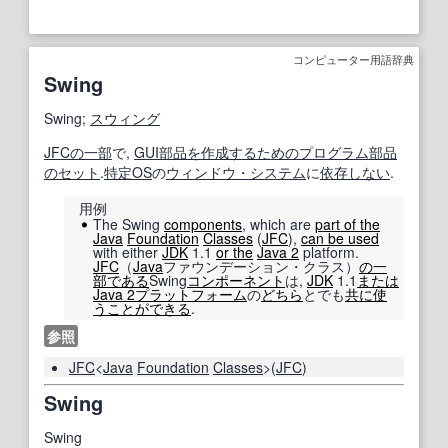
コンピューター用語辞典
Swing
Swing;
スウィング
JFC
の一部
で,
GUI
部品
を作成する
ための
プログラム
部品
のセット
.
特定
OS
の
ウィンドウ・システム
に
依存しない
.
用例
The Swing
components
, which are
part of the
Java
Foundation
Classes
(
JFC
),
can be used
with either
JDK
1.1
or the
Java 2
platform.
JFC
（
Java
ファウンデーション・クラス）
の一
部
である
Swing
コンポーネント
は,
JDK
1.1
または
Java 2
プラットフォーム
の
どちら
とでも
共に
使
うことができる
.
参照
JFC
<
Java
Foundation
Classes
>(
JFC
)
Swing
Swing