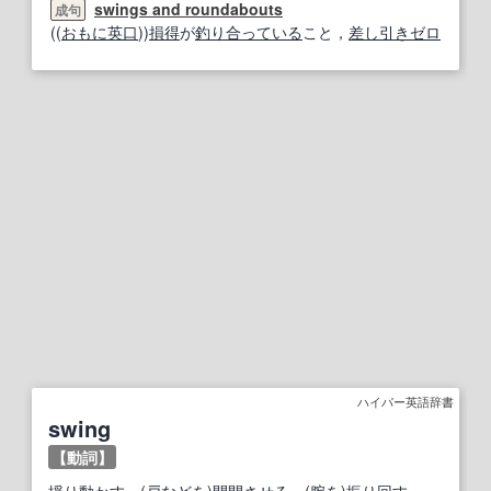
swings and roundabouts
成句
((
おもに
英
口
))
損得
が
釣り
合っている
こと，
差し引き
ゼロ
ハイパー英語辞書
swing
【動詞】