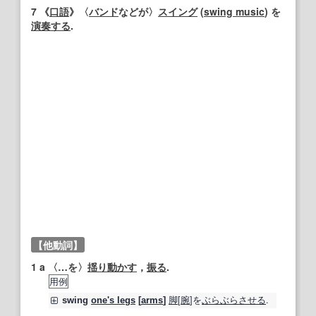
7
《
口語
》〈
バンド
などが〉
スイング
(
swing music
) を
演奏する
.
【他動詞】
1
a 〈…を〉
揺り動かす
，
振る
.
用例
脚
[
腕
]を
ぶらぶら
させる
.
swing
one's legs
[
arms
]