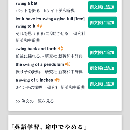
a bat
swing
例文帳に追加
バットを振る
- Eゲイト英和辞典
let it have its
＝give full [free]
swing
例文帳に追加
to it
swing
それを思うままに活動させる.
- 研究社
新英和中辞典
back and forth
swing
例文帳に追加
前後に揺れる.
- 研究社 新英和中辞典
the
of a pendulum
swing
例文帳に追加
振り子の振動.
- 研究社 新英和中辞典
a
of 3 inches
swing
例文帳に追加
3インチの振幅.
- 研究社 新英和中辞典
>> 例文の一覧を見る