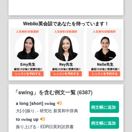
Weblio英会話であなたを待っています！
「swing」を含む例文一覧 (6387)
a long [short]
swing
例文帳に追加
大[小]振り.
- 研究社 新英和中辞典
to
up
swing
例文帳に追加
振り上げる
- EDR日英対訳辞書