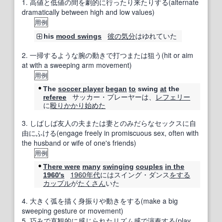
1.
高値と低値の間を劇的に行ったり来たりする(alternate
dramatically between high and low values)
用例
彼の
気分
はゆれていた
his
mood swings
2.
一掃するような腕の動きで打つまたは狙う(hit or aim
at with a sweeping arm movement)
用例
The
soccer player
began
to
swing
at
the
サッカー・プレーヤーは、
レフェリー
referee
に
殴り
かかり
始めた
3.
しばしば友人の夫または妻とのみだらなセックスに自
由にふける(engage freely in promiscuous sex, often with
the husband or wife of one's friends)
用例
There were
many
swinging
couples
in the
1960年代
にはスイング・ダンス
をする
1960's
カップル
が
たくさん
いた
4.
大きく弧を描く身振りや動きをする(make a big
sweeping gesture or movement)
5.
巧みで直観的に感じられたリズム感で演奏する(play