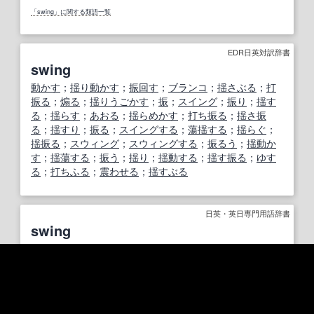
「swing」に関する類語一覧
EDR日英対訳辞書
swing
動かす
；
揺り動かす
；
振回す
；
ブランコ
；
揺さぶる
；
打
振る
；
煽る
；
揺りうごかす
；
振
；
スイング
；
振り
；
揺す
る
；
揺らす
；
あおる
；
揺らめかす
；
打ち振る
；
揺さ振
る
；
揺すり
；
振る
；
スイングする
；
蕩揺する
；
揺らぐ
；
揺振る
；
スウィング
；
スウィングする
；
振るう
；
揺動か
す
；
揺蕩する
；
振う
；
揺り
；
揺動する
；
揺す振る
；
ゆす
る
；
打ちふる
；
震わせる
；
揺すぶる
日英・英日専門用語辞書
swing
ぶらんこ
，
景気
の
規則的
変動
，
振り
，
振り回す
こと，
ス
イング
，
振幅
，
振動
，
揺れ
，
旋回
，
動揺
Weblio英語表現辞典