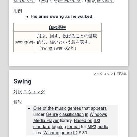
揺り動かす
，(
戸
などを)
開閉
させる
，(
腕
を)
振り回す
用例
His
arms
swung
as he
walked.
印欧語
根
飛ぶ
、
回す
、
投げること
の
健康
sweng(w)-
的な
、
強い
という
意
を表す
。
（swing,
swank
など）
マイクロソフト用語集
Swing
対訳
スウィング
解説
One of the
music
genres
that
appears
under
Genre
classification
in
Windows
Media Player
library.
Based on
ID3
standard
tagging
format
for
MP3
audio
files.
Winamp
genre
ID
# 83.