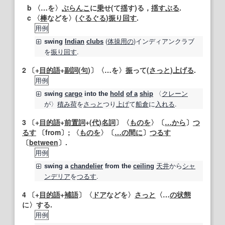
b 〈…を〉
ぶらんこ
に
乗
せ(て
揺
す)る，
揺すぶる
.
c 〈
棒
などを〉(
ぐるぐる
)
振り回す
.
用例
(
体操
用の
)インディアンクラブ
swing
Indian
clubs
を
振り回す
.
2
〔+
目的語
+
副詞
(
句
)〕〈…を〉
振
って(
さっと
)
上げる
.
用例
〈
クレーン
swing
cargo
into the
hold
of a
ship
が〉
積み荷
を
さっと
つり
上げ
て
船倉
に
入れる
.
3
〔+
目的語
+
前置詞
+(
代
)
名詞
〕〈
ものを
〉〔
…から
〕
つ
るす
〔from〕; 〈
ものを
〉〔
…の間に
〕
つるす
〔
between
〕.
用例
天井
から
シャ
swing
a
chandelier
from the
ceiling
ンデリア
を
つるす
.
4
〔+
目的語
+
補語
〕〈
ドア
などを〉
さっと
〈…
の状態
に〉する.
用例