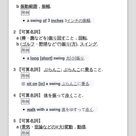
b
振動
範囲
，
振幅
.
用例
3
インチの
振幅
.
a
swing
of
3
inches
2
【可算名詞】
a (
棒
・
腕
などを)
振り回す
こと，
回転
.
b (
ゴルフ
・
野球
などで)
振り
(
方
),
スイング
.
用例
大
[
小
]
振り
.
a
long
[
short
]
swing
3
【可算名詞】
ぶらんこ
;
ぶらんこ
に
乗る
こと.
用例
ぶらんこ
に
乗る
.
sit on
[
in
] a
swing
4
【可算名詞】
体
を
振
って
歩く
こと.
用例
体
をゆすって
歩く
.
walk
with a
swing
5
【可算名詞】
a (
景気
・
世論
などの
)(
大
)
変動
，
動揺
.
用例