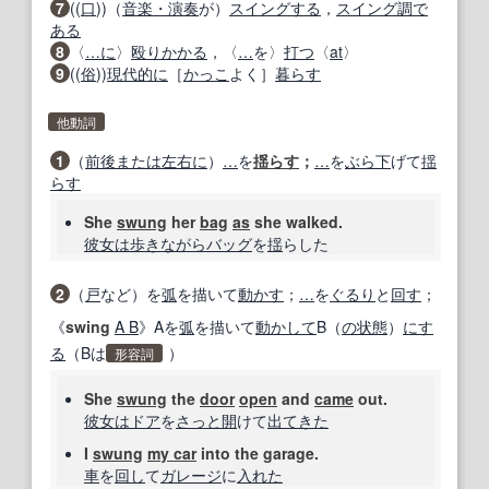
7
((
口
))（
音楽・演奏
が）
スイングする
，
スイング
調
で
ある
8
〈
…に
〉
殴りかかる
，〈
…
を〉
打つ
〈
at
〉
9
((
俗
))
現代的に
［
かっこ
よく］
暮らす
他動詞
1
（
前後
または
左右に
）
…
を
揺らす
；
…
を
ぶら下
げて
揺
らす
She
swung
her
bag
as
she walked.
彼女は
歩き
ながら
バッグ
を
揺
らした
2
（
戸
など）を
弧
を描いて
動かす
；
…
を
ぐるり
と
回す
；
《
swing
A B
》Aを
弧
を描いて
動
かして
B（
の状態
）
にす
る
（Bは
）
形容詞
She
swung
the
door
open
and
came
out.
彼女は
ドア
を
さっと
開
けて
出てきた
I
swung
my car
into the garage.
車
を
回し
て
ガレージ
に
入れた