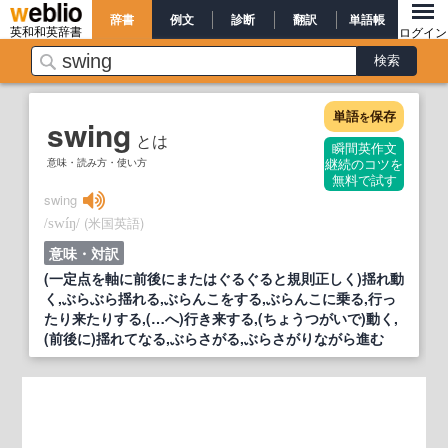
辞書
例文
診断
翻訳
単語帳
英和和英辞書
ログイン
単語
保存
を
swing
とは
瞬間英作文
意味・読み方・使い方
継続のコツを
無料で試す
swing
/
/
(米国英語)
swíŋ
意味・対訳
(一定点を軸に前後にまたはぐるぐると規則正しく)揺れ動
く,ぶらぶら揺れる,ぶらんこをする,ぶらんこに乗る,行っ
たり来たりする,(…へ)行き来する,(ちょうつがいで)動く,
(前後に)揺れてなる,ぶらさがる,ぶらさがりながら進む