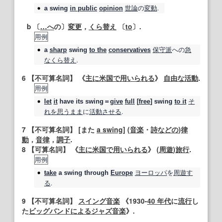
世論
の
変動
.
a
swing
in public
opinion
b 〔
…へ
の〕
変更
，
くら替え
〔
to
〕.
用例
保守派
への
急
a
sharp
swing
to the
conservatives
な
くら替え
.
6
【不可算名詞】
《
主に
米国
で用いられる
》
自由な
活動
.
用例
そ
let
it
have its swing＝
give
full
[
free
]
swing
to it
れを
思うまま
に
活動
させる
.
7
【不可算名詞】
[また
a swing
] (
音楽
・
詩
などの
)
律
動
，
音律
，
調子
.
8
【可算名詞】
《
主に
米国
で用いられる
》 (
周遊
)
旅行
.
用例
ヨーロッパ
を
周遊す
take
a
swing
through
Europe
る
.
9
【不可算名詞】
スイング
音楽
《1930‐
40 年代
に
流行
し
た
ビッグバンド
による
ジャズ
音楽
》.