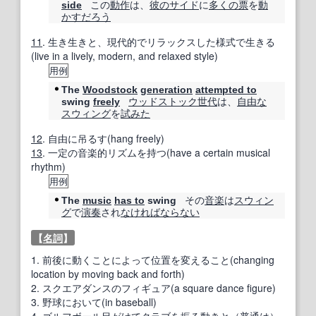
この
動作
は、
彼の
サイド
に
多くの
票
を
動
side
かす
だろう
11
.
生き生きと、現代的でリラックスした様式で生きる
(live in a lively, modern, and relaxed style)
用例
The
Woodstock
generation
attempted to
ウッドストック
世代
は、
自由な
swing
freely
スウィング
を
試みた
12
.
自由に吊るす(hang freely)
13
.
一定の音楽的リズムを持つ(have a certain musical
rhythm)
用例
その
音楽
は
スウィン
The
music
has to
swing
グ
で
演奏
され
なければならない
【
名詞
】
1.
前後に動くことによって位置を変えること(changing
location by moving back and forth)
2.
スクエアダンスのフィギュア(a square dance figure)
3.
野球において(in baseball)