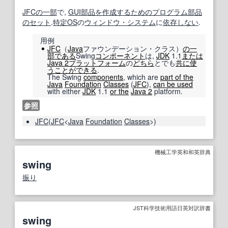
JFC
の一部
で,
GUI
部品
を作成する
ための
プログラム
部品
のセット
.
特定
OS
の
ウィンドウ・システム
に
依存しない
.
用例
JFC
（
Java
ファウンデーション・クラス）
の一
部
である
Swing
コンポーネント
は,
JDK
1.1
または
Java 2
プラットフォーム
の
どちら
とでも
共に
使
うことができる
.
The Swing
components
, which are
part of the
Java
Foundation
Classes
(
JFC
),
can be used
with either
JDK
1.1
or the
Java 2
platform.
参照
JFC
(
JFC
<
Java
Foundation
Classes
>)
機械工学英和和英辞典
swing
振り
JST科学技術用語日英対訳辞書
swing