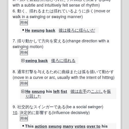
with a subtle and intuitively felt sense of rhythm)
6.
動く、揺れるまたは揺れているように歩く(move or
walk in a swinging or swaying manner)
用例
彼は
後ろに
揺
らいだ
He
swung
back
7.
揺り動かして方向を変える(change direction with a
swinging motion)
用例
後ろに
揺れる
swing back
8.
通常打撃を与えるために曲線または弧を描いて動かす
(move in a curve or arc, usually with the intent of hitting)
用例
彼は
左手
の
こぶし
を
振
He
swung
his
left
fist
り
回し
た
9.
社交的なスインガーである(be a social swinger)
10
.
決定的に影響する(influence decisively)
用例
This
action
swung
many
votes
over to
his