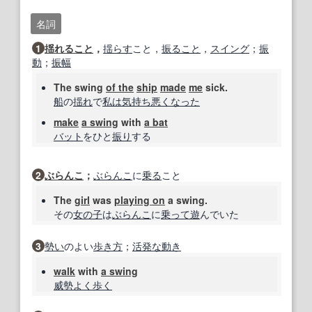
名詞
1
揺れること
，
揺らす
こと，
振ること
，
スイング
；
振
動
；
振幅
The swing
of the
ship
made
me
sick.
船
の
揺れ
で
私は
気持ち
悪く
なった
make
a swing
with
a bat
バット
をひと
振り
する
2
ぶらんこ
；
ぶらんこ
に
乗る
こと
The
girl
was
playing on
a swing.
その
女の子
は
ぶらんこ
に
乗って
遊
んでいた
3
勢い
のよい
歩き方
；
活発な
動き
walk
with
a swing
威勢よく
歩く