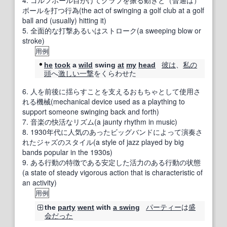
4.
ゴルフボール目がけてクラブを振る動きと（普通は）
ボールを打つ行為(the act of swinging a golf club at a golf
ball and (usually) hitting it)
5.
全面的な打撃あるいはストローク(a sweeping blow or
stroke)
用例
彼は
、
私の
he
took
a
wild
swing
at
my
head
頭
へ
激しい一撃
をくらわせた
6.
人を前後に揺らすことを支えるおもちゃとして使用さ
れる機械(mechanical device used as a plaything to
support someone swinging back and forth)
7.
音楽の快活なリズム(a jaunty rhythm in music)
8.
1930年代に人気のあったビッグバンドによって演奏さ
れたジャズのスタイル(a style of jazz played by big
bands popular in the 1930s)
9.
ある行動の特徴である安定した活力のある行動の状態
(a state of steady vigorous action that is characteristic of
an activity)
用例
パーティー
は
盛
the
party
went
with
a swing
会
だった