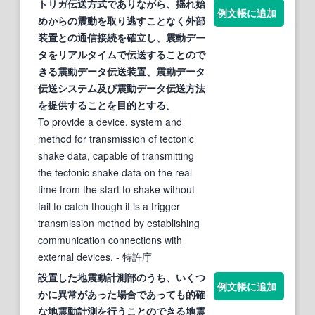
トリガ伝送方式でありながら、揺れ始
例文帳に追加
めからの
震動
を取り逃すことなく外部
装置との通信接続を確立し、
震動
デー
タをリアルタイムで伝送
する
ことので
きる
震動
データ伝送装置、
震動
データ
伝送システム及び
震動
データ伝送方法
を提供
する
ことを目的と
する
。
To provide a device, system and
method for transmission of tectonic
shake data, capable of transmitting
the tectonic shake data on the real
time from the start to shake without
fail to catch though it is a trigger
transmission method by establishing
communication connections with
external devices.
- 特許庁
設置した地
震動
計測部のうち、いくつ
例文帳に追加
かに異常があった場合であっても的確
な地
震動
計測を行うことのできる地
震