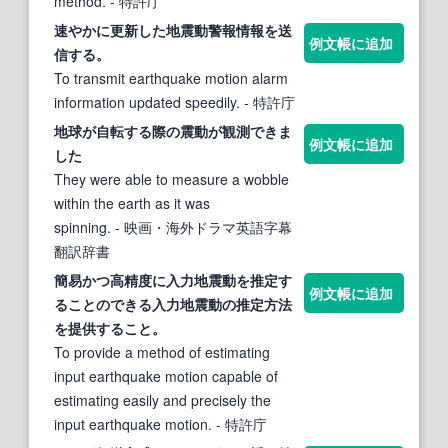
method.
- 特許庁
速やかに更新した地
震動
警報情報を送
例文帳に追加
信
する
。
To transmit earthquake motion alarm
information updated speedily.
- 特許庁
地球が自転
する
際の
震動
が観測できま
例文帳に追加
した
They were able to measure a wobble
within the earth as it was
spinning.
- 映画・海外ドラマ英語字幕
翻訳辞書
簡易かつ高精度に入力地
震動
を推定
す
例文帳に追加
る
ことのできる入力地
震動
の推定方法
を提供
する
こと。
To provide a method of estimating
input earthquake motion capable of
estimating easily and precisely the
input earthquake motion.
- 特許庁