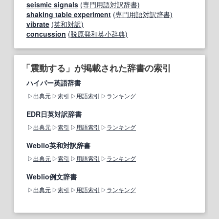
seismic signals
(専門用語対訳辞書)
shaking table experiment
(専門用語対訳辞書)
vibrate
(英和対訳)
concussion
(脱原発和英小辞典)
「震動する」が掲載された辞書の索引
ハイパー英語辞書
出典元
索引
用語索引
ランキング
EDR日英対訳辞書
出典元
索引
用語索引
ランキング
Weblio英和対訳辞書
出典元
索引
用語索引
ランキング
Weblio例文辞書
出典元
索引
用語索引
ランキング