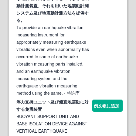
動
計測装置、それを用いた地
震動
計測
システム及び地
震動
計測方法を提供
す
る
。
To provide an earthquake vibration
measuring instrument for
appropriately measuring earthquake
vibrations even when abnormality has
occurred to some of earthquake
vibration measuring parts installed,
and an earthquake vibration
measuring system and the
earthquake vibration measuring
method using the same.
- 特許庁
浮力支持ユニット及び鉛直地
震動
に対
例文帳に追加
する
免震装置
BUOYANT SUPPORT UNIT AND
BASE ISOLATION DEVICE AGAINST
VERTICAL EARTHQUAKE