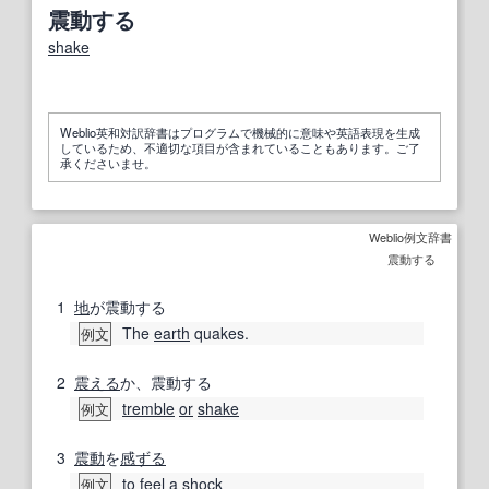
震動する
shake
Weblio英和対訳辞書はプログラムで機械的に意味や英語表現を生成
しているため、不適切な項目が含まれていることもあります。ご了
承くださいませ。
Weblio例文辞書
震動する
1
地
が震動する
The
earth
quakes.
例文
2
震える
か、震動する
tremble
or
shake
例文
3
震動
を
感ずる
to
feel
a
shock
例文