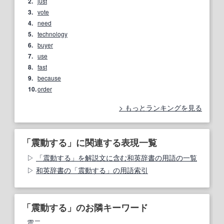
2.
just
3.
vote
4.
need
5.
technology
6.
buyer
7.
use
8.
fast
9.
because
10.
order
もっとランキングを見る
「震動する」に関連する表現一覧
「震動する」を解説文に含む和英辞書の用語の一覧
和英辞書の「震動する」の用語索引
「震動する」のお隣キーワード
震二