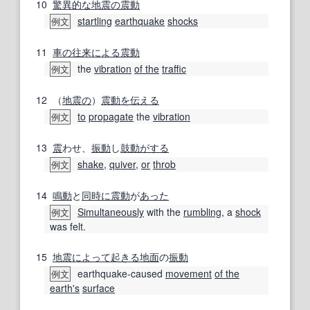
10
驚異的な
地震の
震動
startling
earthquake
shocks
例文
11
車の
往来
による
震動
the
vibration
of the
traffic
例文
12
（
地震の
）
震動
を伝える
to
propagate
the
vibration
例文
13
震
わせ、
振動
し
鼓動
がする
shake
,
quiver
,
or
throb
例文
14
鳴動
と
同時に
震動
が
あった
Simultaneously
with the
rumbling
, a
shock
例文
was felt.
15
地震
によって
起きる
地面
の
振動
earthquake-caused
movement
of the
例文
earth
's
surface