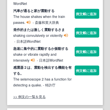
WordNet
汽車が通ると家が
震動する
例文帳に追加
The house shakes when the train
passes.
- 斎藤和英大辞典
発作的または激しく
震動する
さま
例文帳に追加
shaking convulsively or violently
- 日本語WordNet
急速に集中的に
震動する
か振動
する
例文帳に追加
shake or vibrate rapidly and
intensively
- 日本語WordNet
感震器２は、
震動
を検出
する
機能を有
例文帳に追加
する
。
The seismoscope 2 has a function for
detecting a quake.
- 特許庁
>> 例文の一覧を見る