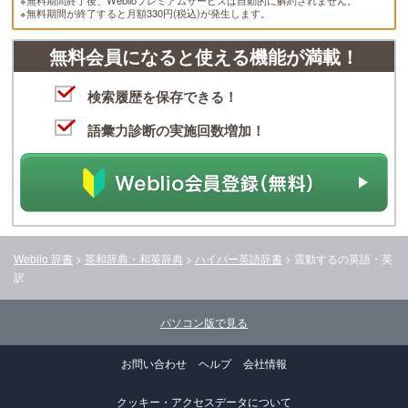
※無料期間終了後、Weblioプレミアムサービスは自動的に解約されません。
※無料期間が終了すると月額330円(税込)が発生します。
無料会員になると使える機能が満載！
検索履歴を保存できる！
語彙力診断の実施回数増加！
Weblio 辞書
>
英和辞典・和英辞典
>
ハイパー英語辞書
>
震動する
の英語・英
訳
パソコン版で見る
お問い合わせ
ヘルプ
会社情報
クッキー・アクセスデータについて