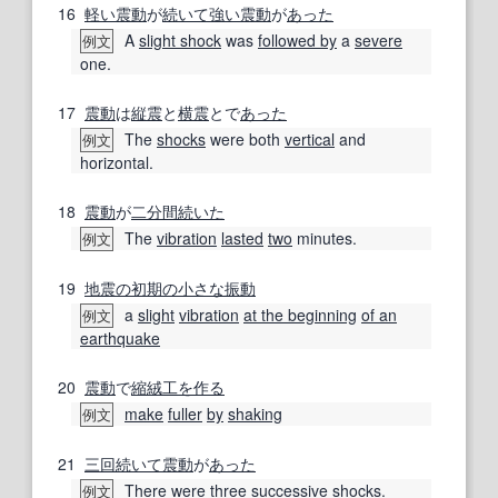
16
軽い
震動
が
続いて
強い
震動
が
あった
A
slight shock
was
followed by
a
severe
例文
one.
17
震動
は
縦震
と
横震
とで
あった
The
shocks
were both
vertical
and
例文
horizontal.
18
震動
が
二分
間
続いた
The
vibration
lasted
two
minutes.
例文
19
地震の
初期の
小さな
振動
a
slight
vibration
at the beginning
of an
例文
earthquake
20
震動
で
縮絨
工
を作る
make
fuller
by
shaking
例文
21
三
回
続いて
震動
が
あった
There were
three
successive
shocks.
例文