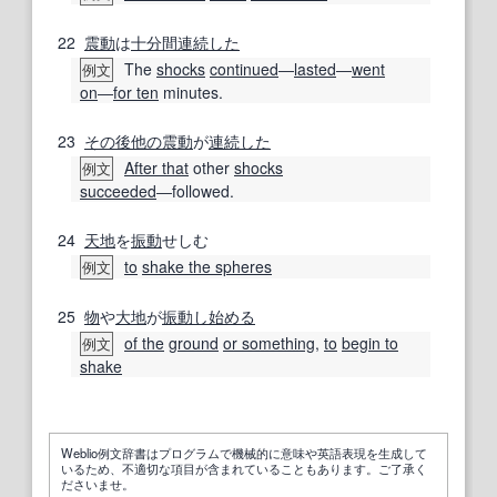
22
震動
は
十分
間
連続した
The
shocks
continued
―
lasted
―
went
例文
on
―
for ten
minutes.
23
その後
他の
震動
が
連続した
After that
other
shocks
例文
succeeded
―followed.
24
天地
を
振動
せしむ
to
shake the spheres
例文
25
物
や
大地
が
振動
し始める
of the
ground
or something
,
to
begin to
例文
shake
Weblio例文辞書はプログラムで機械的に意味や英語表現を生成して
いるため、不適切な項目が含まれていることもあります。ご了承く
ださいませ。