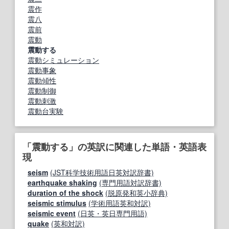
震作
震八
震前
震動
震動する
震動シミュレーション
震動事象
震動傾性
震動制御
震動刺激
震動台実験
「震動する」の英訳に関連した単語・英語表
現
seism
(JST科学技術用語日英対訳辞書)
earthquake shaking
(専門用語対訳辞書)
duration of the shock
(脱原発和英小辞典)
seismic stimulus
(学術用語英和対訳)
seismic event
(日英・英日専門用語)
quake
(英和対訳)