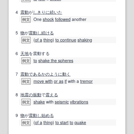
4
震動
が
しきりに
続いた
One
shock
followed
another
例文
5
物
が
震動
し続ける
(
of a
thing
)
to continue
shaking
例文
6
天地
を震動する
to
shake the spheres
例文
7
震動
である
かのように
動く
move with
or as
if
with a
tremor
例文
8
地震の
振動
で
震える
shake
with
seismic
vibrations
例文
9
物
が
震動
し始める
(
of a
thing
)
to start
to
quake
例文