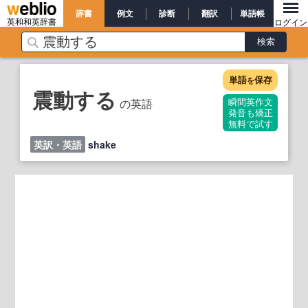
辞書
例文
診断
翻訳
単語帳
英和和英辞書
ログイン
単語
保存
を
震動する
の英語
瞬間英作文
発音も矯正
無料で試す
英訳・英語
shake