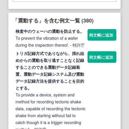
「震動する」を含む例文一覧 (380)
検査中のウェーハの
震動
を防止
する
。
例文帳に追加
To prevent the vibration of a wafer
during the inspection thereof.
- 特許庁
トリガ記録方式でありながら、揺れ始
例文帳に追加
めからの
震動
を取り逃すことなく記録
する
ことのできる
震動
データ記録装
置、
震動
データ記録システム及び
震動
データ記録方法を提供
する
ことを目的
と
する
。
To provide a device, system and
method for recording tectonic shake
data, capable of recording the tectonic
shake from starting without fail to
catch though it is a trigger recording