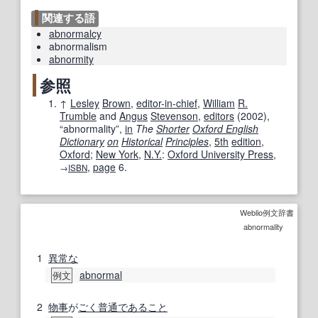
関連する語
abnormalcy
abnormalism
abnormity
参照
↑
Lesley
Brown
,
editor-in-chief
,
William
R.
Trumble
and
Angus
Stevenson
,
editors
(
2002
),
“abnormality”,
in
The
Shorter
Oxford English
Dictionary
on
Historical
Principles
,
5th
edition
,
Oxford
;
New York
,
N.Y.
:
Oxford University Press
,
,
page
6.
→
ISBN
Weblio例文辞書
abnormality
1
異常な
abnormal
例文
2
物事
が
ごく普通
であること