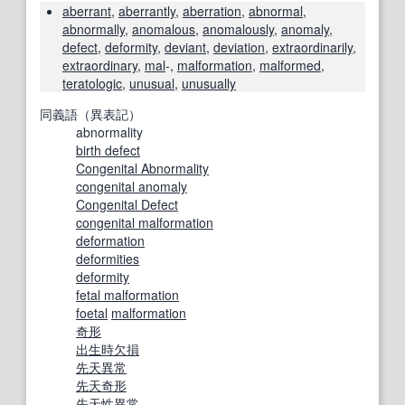
aberrant
,
aberrantly
,
aberration
,
abnormal
,
abnormally
,
anomalous
,
anomalously
,
anomaly
,
defect
,
deformity
,
deviant
,
deviation
,
extraordinarily
,
extraordinary
,
mal
-,
malformation
,
malformed
,
teratologic
,
unusual
,
unusually
同義語（異表記）
abnormality
birth defect
Congenital Abnormality
congenital anomaly
Congenital Defect
congenital malformation
deformation
deformities
deformity
fetal malformation
foetal
malformation
奇形
出生時
欠損
先天異常
先天奇形
先天性異常