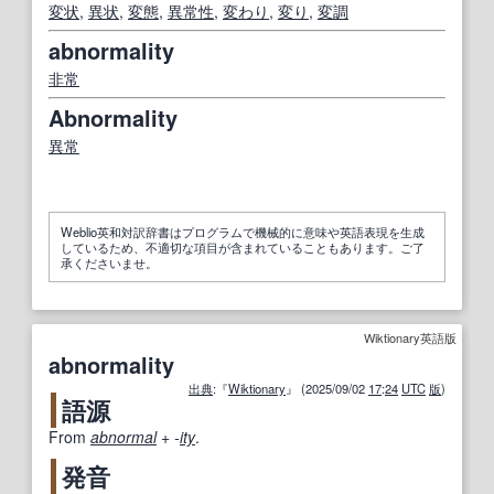
変
状
,
異状
,
変態
,
異常性
,
変わり
,
変り
,
変調
abnormality
非常
Abnormality
異常
Weblio英和対訳辞書はプログラムで機械的に意味や英語表現を生成
しているため、不適切な項目が含まれていることもあります。ご了
承くださいませ。
Wiktionary英語版
abnormality
出典
:『
Wiktionary
』 (2025/09/02
17
:
24
UTC
版
)
語源
From
abnormal
+‎
-
ity
.
発音