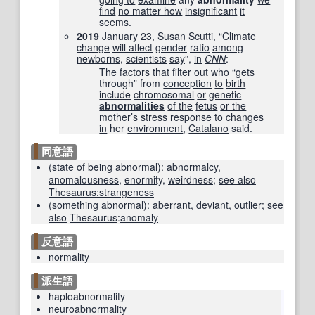
find
no matter how
insignificant
it
seems.
2019
January
23
,
Susan
Scutti, “
Climate
change
will affect
gender
ratio
among
newborns
,
scientists
say
”,
in
CNN
‎:
The
factors
that
filter out
who “
gets
through” from
conception
to
birth
include
chromosomal
or
genetic
abnormalities
of the
fetus
or the
mother
’s
stress response
to
changes
in
her
environment
,
Catalano
said.
同意語
(
state of being
abnormal
)
:
abnormalcy
,
anomalousness
,
enormity
,
weirdness
;
see also
Thesaurus:strangeness
(
something
abnormal
)
:
aberrant
,
deviant
,
outlier
;
see
also
Thesaurus
:
anomaly
反意語
normality
派生語
haploabnormality
neuroabnormality