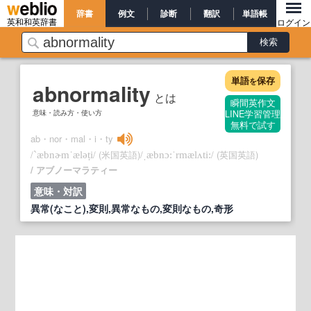
辞書
例文
診断
翻訳
単語帳
英和和英辞書
ログイン
単語
保存
を
abnormality
とは
瞬間英作文
意味・読み方・使い方
LINE学習管理
無料で試す
ab・nor・mal・i・ty
/
/
(米国英語)
/
/
(英国英語)
`æbnɚmˈæləṭi
ˌæbnɔ:ˈrmælʌti:
アブノーマラティー
意味・対訳
異常(なこと),変則,異常なもの,変則なもの,奇形