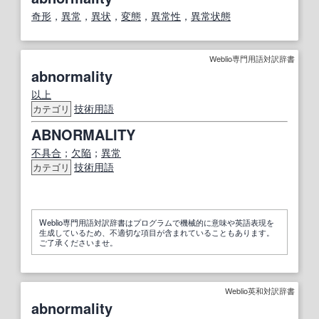
奇形
，
異常
，
異状
，
変態
，
異常性
，
異常状態
Weblio専門用語対訳辞書
abnormality
以上
技術用語
カテゴリ
ABNORMALITY
不具合
；
欠陥
；
異常
技術用語
カテゴリ
Weblio専門用語対訳辞書はプログラムで機械的に意味や英語表現を
生成しているため、不適切な項目が含まれていることもあります。
ご了承くださいませ。
Weblio英和対訳辞書
abnormality