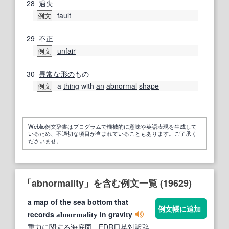
28
過失
fault
例文
29
不正
unfair
例文
30
異常な
形の
もの
a
thing
with
an
abnormal
shape
例文
Weblio例文辞書はプログラムで機械的に意味や英語表現を生成して
いるため、不適切な項目が含まれていることもあります。ご了承く
ださいませ。
「abnormality」を含む例文一覧 (19629)
a map of the sea bottom that
例文帳に追加
records
in gravity
abnormality
重力に関する海底図
- EDR日英対訳辞