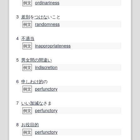
ordinariness
例文
3
差別
を
つけな
いこと
randomness
例文
4
不適当
inappropriateness
例文
5
男女
間の
間違い
indiscretion
例文
6
申
しわけ
的
の
perfunctory
例文
7
いい加減な
さま
perfunctory
例文
8
お役目
的
perfunctory
例文