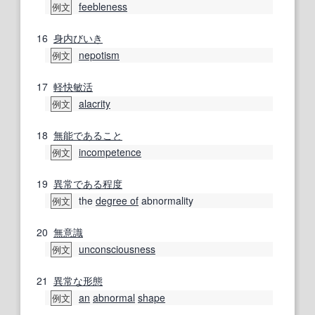
feebleness
例文
16
身内びいき
nepotism
例文
17
軽快
敏活
alacrity
例文
18
無能
であること
incompetence
例文
19
異常
である
程度
the
degree of
abnormality
例文
20
無意識
unconsciousness
例文
21
異常な
形態
an
abnormal
shape
例文