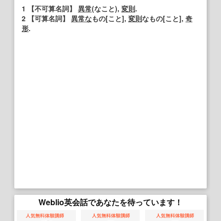
1
【不可算名詞】
異常
(なこと),
変則
.
2
【可算名詞】
異常な
もの[こと],
変則
なもの[こと],
奇
形
.
Weblio英会話であなたを待っています！