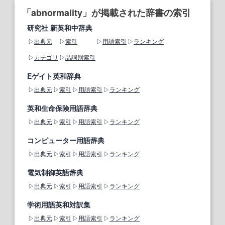
「abnormality」が掲載された辞書の索引
研究社 新英和中辞典
出典元
索引
用語索引
ランキング
カテゴリ
品詞別索引
Eゲイト英和辞典
出典元
索引
用語索引
ランキング
英和生命保険用語辞典
出典元
索引
用語索引
ランキング
コンピューター用語辞典
出典元
索引
用語索引
ランキング
電気制御英語辞典
出典元
索引
用語索引
ランキング
学術用語英和対訳集
出典元
索引
用語索引
ランキング