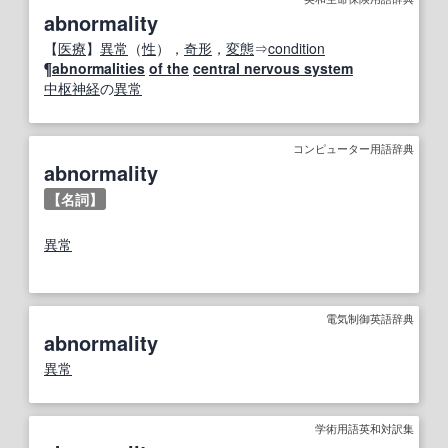
abnormality
【
医療
】
異常
（
性
），
奇形
，
変態
⇒
condition
¶
abnormalities
of the
central nervous system
中枢神経
の
異常
コンピューター用語辞典
abnormality
【名詞】
異常
電気制御英語辞典
abnormality
異常
学術用語英和対訳集