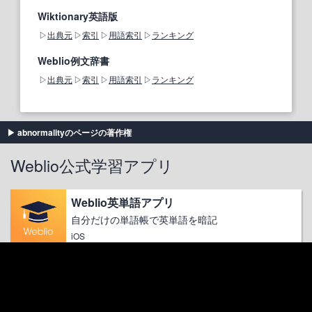
Wiktionary英語版
出典元
索引
用語索引
ランキング
Weblio例文辞書
出典元
索引
用語索引
ランキング
abnormalityのページの著作権
Weblio公式学習アプリ
Weblio英単語アプリ
自分だけの単語帳で英単語を暗記
iOS
Weblio英和翻訳アプリ
2秒で翻訳、翻訳結果を話す！
iOS