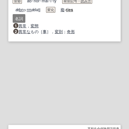
ab･nor･mal･i･ty
音節
発音記号・
読み方
æ̀
bn
ɔː
rm
ǽlə
ti
複
-
ties
変化
名詞
1
異常
，
変態
2
異常な
もの［
事
］，
変則
；
奇形
英和生命保険用語辞典