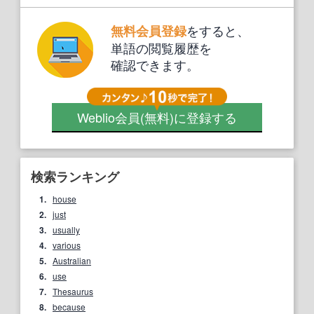
をすると、
無料会員登録
単語の閲覧履歴を
確認できます。
Weblio会員
(無料)
に登録する
検索ランキング
1.
house
2.
just
3.
usually
4.
various
5.
Australian
6.
use
7.
Thesaurus
8.
because