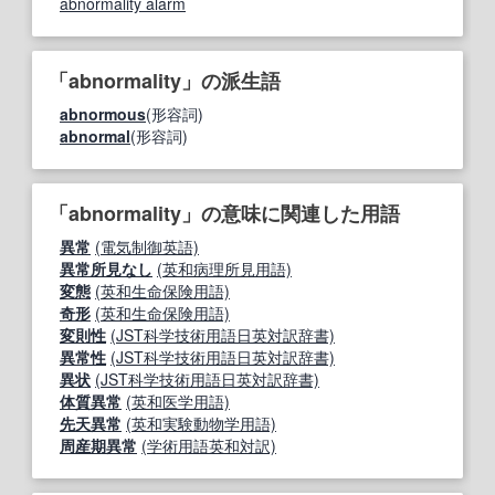
abnormality alarm
「abnormality」の派生語
abnormous
(形容詞)
abnormal
(形容詞)
「abnormality」の意味に関連した用語
異常
(電気制御英語)
異常所見なし
(英和病理所見用語)
変態
(英和生命保険用語)
奇形
(英和生命保険用語)
変則性
(JST科学技術用語日英対訳辞書)
異常性
(JST科学技術用語日英対訳辞書)
異状
(JST科学技術用語日英対訳辞書)
体質異常
(英和医学用語)
先天異常
(英和実験動物学用語)
周産期異常
(学術用語英和対訳)