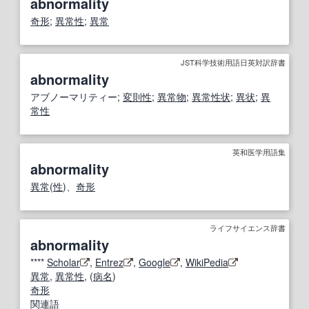
abnormality
奇形
;
異常性
;
異常
JST科学技術用語日英対訳辞書
abnormality
アブノーマリティー;
変則性
;
異常
物
;
異常性
状
;
異状
;
異
常性
英和医学用語集
abnormality
異常
(
性
)、
奇形
ライフサイエンス辞書
abnormality
****
Scholar
,
Entrez
,
Google
,
WikiPedia
異常
,
異常性
, (
病名
)
奇形
関連語