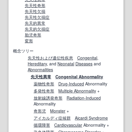
先天性奇形
先天性欠損
先天性欠損
症
先天的
異常
先天的
欠損症
胎児奇形
変形
概念ツリー
先天性
および
遺伝性疾患
Congenital
,
Hereditary
, and
Neonatal
Diseases
and
Abnormalities
先天性異常
Congenital Abnormality
薬物性
奇形
Drug-Induced
Abnormality
多発性奇形
Multiple Abnormality
+
放射線誘発
奇形
Radiation-Induced
Abnormality
奇形児
Monster
+
アイカルディ症候群
Aicardi Syndrome
循環障害
Cardiovascular
Abnormality +