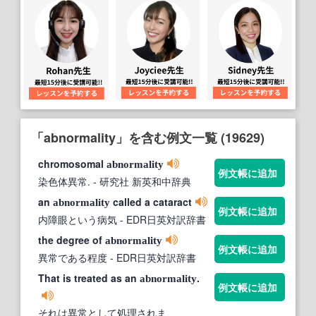
「abnormality」を含む例文一覧 (19629)
chromosomal
abnormality
例文帳に追加
染色体異常.
- 研究社 新英和中辞典
an
called a cataract
abnormality
例文帳に追加
内障眼という病気
- EDR日英対訳辞書
the degree of
abnormality
例文帳に追加
異常である程度
- EDR日英対訳辞書
That is treated as an
.
abnormality
例文帳に追加
それは異常として処理されま