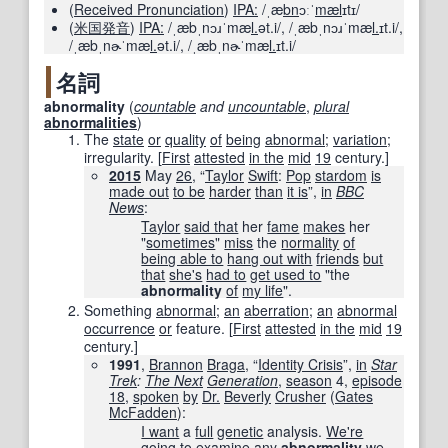
(
Received Pronunciation
)
IPA:
/ˌæ
bn
ɔːˈ
mæl
ɪtɪ/
(
米国
発音
)
IPA:
/ˌæbˌnɔɹˈmæ
l.
ət.i/
,
/ˌæbˌnɔɹˈmæ
l.
ɪt.i/
,
/ˌæbˌnɚˈmæ
l.
ət.i/
,
/ˌæbˌnɚˈmæ
l.
ɪt.i/
名詞
abnormality
(
countable
and
uncountable
,
plural
abnormalities
)
The
state
or
quality
of
being
abnormal
;
variation
;
irregularity.
[
First
attested
in the
mid
19
century.]
2015
May
26
, “
Taylor
Swift
:
Pop
stardom
is
made out
to be
harder
than
it is
”,
in
BBC
News
‎:
Taylor
said that
her
fame
makes
her
"
sometimes
"
miss
the
normality
of
being able to
hang out with
friends
but
that
she's
had to
get used to
"the
abnormality
of
my life
".
Something
abnormal
;
an
aberration
;
an
abnormal
occurrence
or
feature.
[
First
attested
in the
mid
19
century.]
1991
,
Brannon
Braga
, “
Identity Crisis
”,
in
Star
Trek
:
The Next
Generation
,
season
4,
episode
18
,
spoken
by
Dr.
Beverly
Crusher
(
Gates
McFadden
):
I want
a
full
genetic
analysis.
We're
going to
examine
any
abnormality
we