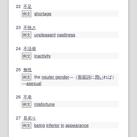
22
不足
shortage
例文
23
不快さ
unpleasant
nastiness
例文
24
不活発
inactivity
例文
25
無性
the
neuter gender
―（
形容詞
に
用い
れば）
例文
―
asexual
26
不幸
misfortune
例文
27
見劣り
being
inferior
in
appearance
例文