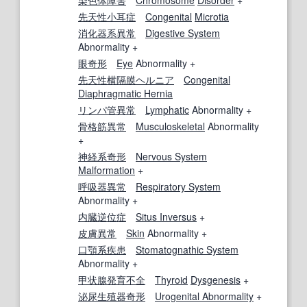
染色体障害
Chromosome
Disorder
+
先天性
小耳症
Congenital
Microtia
消化器系
異常
Digestive System
Abnormality +
眼
奇形
Eye
Abnormality +
先天性横隔膜ヘルニア
Congenital
Diaphragmatic Hernia
リンパ管
異常
Lymphatic
Abnormality +
骨格筋
異常
Musculoskeletal
Abnormality
+
神経系
奇形
Nervous System
Malformation
+
呼吸器
異常
Respiratory System
Abnormality +
内臓逆位症
Situs Inversus
+
皮膚
異常
Skin
Abnormality +
口
顎
系
疾患
Stomatognathic System
Abnormality +
甲状腺発育不全
Thyroid
Dysgenesis
+
泌尿生殖器奇形
Urogenital Abnormality
+