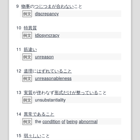
9
物事
の
つじつまが合わない
こと
discrepancy
例文
10
特異質
idiosyncracy
例文
11
筋違い
unreason
例文
12
道理
に
はずれて
いること
unreasonableness
例文
13
実質
が
伴
わなず
形式
だけが
整っている
こと
unsubstantiality
例文
14
異常
であること
the
condition
of
being
abnormal
例文
15
弱々しい
こと