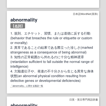
日本語WordNet(英和)
abnormality
【
名詞
】
1.
規則、エチケット、習慣、または道徳に反する行動
(behavior that breaches the rule or etiquette or custom
or morality)
2.
異常であることの結果である際立った珍しさ(marked
strangeness as a consequence of being abnormal)
3.
知性の正常範囲から外れるのに十分な精神遅滞
(retardation sufficient to fall outside the normal range of
intelligence)
4.
欠陥遺伝子や、発達の不十分さから生じる異常な身体
状態(an abnormal physical condition resulting from
defective genes or developmental deficiencies)
「abnormality」に関する類語一覧
日英・英日専門用語辞書
abnormality