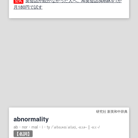
英会話が続かなかった人へ。AI英会話Speakを1か
公式
月180円で試す
研究社 新英和中辞典
abnormality
ab・nor・mal・i・ty
/
`æbnɚmˈæləṭi, ‐nɔɚ‐
｜
‐nɔː‐
/
【名詞】