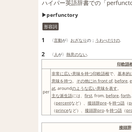
ハイパー英語辞書での「perfunct
perfunctory
形容詞
1
〈
言動
が〉
おざなり
の；
うわべだけの
.
2
〈
人
が〉
熱意のない
.
印欧語
非常に
広い
意味を持つ
印欧語
根
で、
基本的
意味を持つ
。
その他に
in front of
,
before
,
e
at
, around
のような
広い
意味
を表す
。
per
主な
派生語
には、
first
, from,
before
,
forth
（
percent
など）、
接頭辞
pre
-を
持つ
語
（
p
（
prince
など）、
接頭辞
pro
-を
持つ
語
（
pr
接頭辞