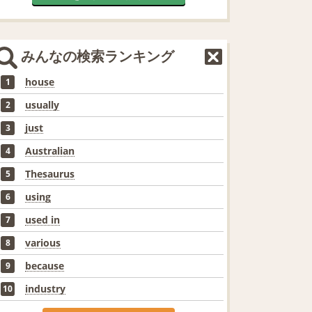
みんなの検索ランキング
house
1
usually
2
just
3
Australian
4
Thesaurus
5
using
6
used in
7
various
8
because
9
industry
10