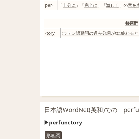
per-
「
十分に
」「
完全に
」「
激しく
」の
意
を
接尾辞
-
tory
(
ラテン語
動詞の
過去分詞
がt
に終わる
と
日本語WordNet(英和)での「perfu
perfunctory
形容詞