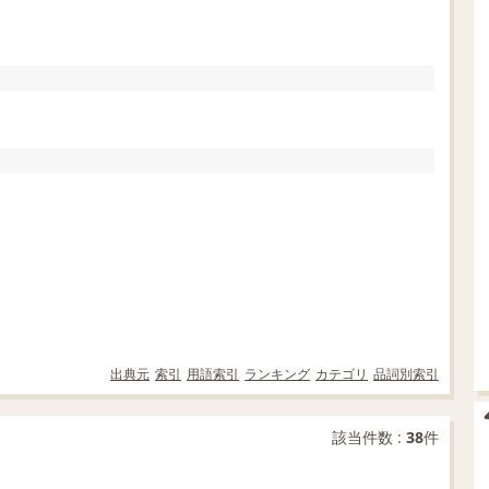
出典元
索引
用語索引
ランキング
カテゴリ
品詞別索引
該当件数 :
38
件