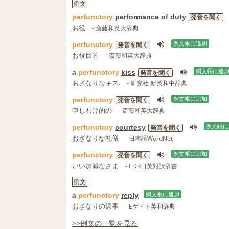
例文
perfunctory
performance of duty
発音を聞く
お役
- 斎藤和英大辞典
perfunctory
例文帳に追加
発音を聞く
お役目的
- 斎藤和英大辞典
a
perfunctory
kiss
例文帳に追
発音を聞く
おざなりなキス.
- 研究社 新英和中辞典
perfunctory
例文帳に追加
発音を聞く
申しわけ的の
- 斎藤和英大辞典
perfunctory
courtesy
例文帳に
発音を聞く
おざなりな礼儀
- 日本語WordNet
perfunctory
例文帳に追加
発音を聞く
いい加減なさま
- EDR日英対訳辞書
例文
a
perfunctory
reply
例文帳に追加
おざなりの返事
- Eゲイト英和辞典
>>例文の一覧を見る