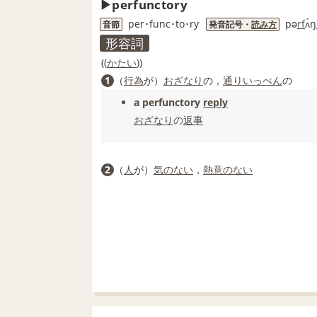
perfunctory
per･func･to･ry
pə
rf
ʌ́ŋ
音節
発音記号・
読み方
形容詞
((
かたい
))
1
（
行為
が）
おざなり
の，
通りいっぺん
の
a perfunctory
reply
おざなり
の
返事
2
（
人
が）
気のない
，
熱意のない