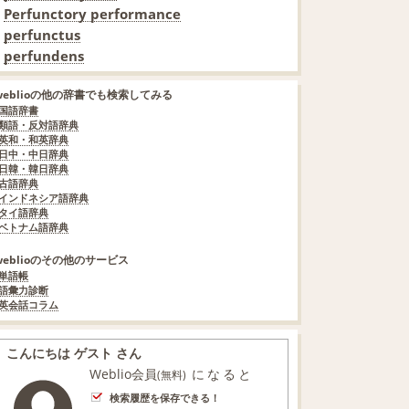
Perfunctory performance
perfunctus
perfundens
weblioの他の辞書でも検索してみる
国語辞書
類語・反対語辞典
英和・和英辞典
日中・中日辞典
日韓・韓日辞典
古語辞典
インドネシア語辞典
タイ語辞典
ベトナム語辞典
weblioのその他のサービス
単語帳
語彙力診断
英会話コラム
こんにちは ゲスト さん
Weblio会員
になると
(無料)
検索履歴を保存できる！