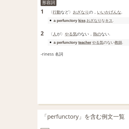
形容詞
1
〈
行動
など〉
おざなり
の，
いいかげんな
.
おざなり
な
キス
.
a
perfunctory
kiss
2
〈
人
が〉
やる気
のない，
熱の
ない.
やる気
のない
教師
.
a
perfunctory
teacher
‐riness
名詞
「perfunctory」を含む例文一覧