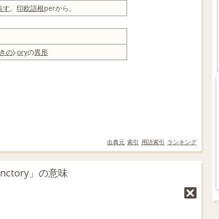
表す
。
印欧語
根
perから。
きの
)-
ory
の
異形
出典元
索引
用語索引
ランキング
nctory」の意味