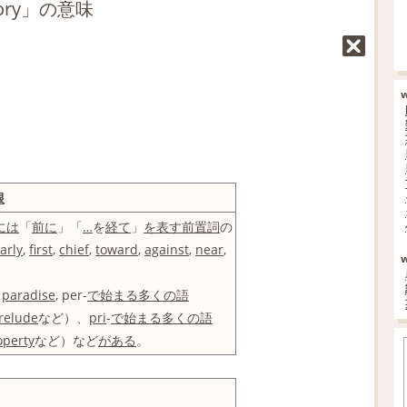
ory」の意味
根
には
「
前に
」「
…
を
経て
」
を表す
前置詞
の
arly
,
first
,
chief
,
toward
,
against
,
near
,
,
paradise
, per-
で始まる
多くの
語
relude
など）、
pri
-
で始まる
多くの
語
operty
など）など
がある
。