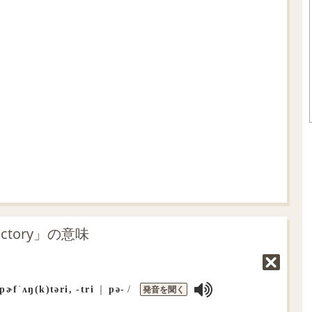
L
o
/
U
a
n
d
m
e
u
d
t
:
e
7
4
.
1
8
%
ctory」の意味
発音を聞く
pɚfˈʌŋ(k)təri, ‐tri
｜
pə‐
/