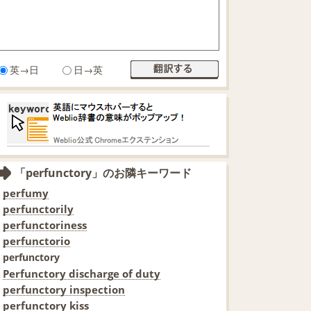
英→日
日→英
「perfunctory」のお隣キーワード
perfumy
perfunctorily
perfunctoriness
perfunctorio
perfunctory
Perfunctory discharge of duty
perfunctory inspection
perfunctory kiss