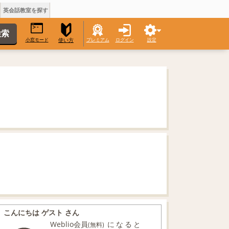
英会話教室を探す
小窓モード
プレミアム
ログイン
設定
使い方
こんにちは ゲスト さん
Weblio会員
になると
(無料)