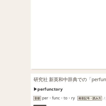
研究社 新英和中辞典での「perfun
perfunctory
per・func・to・ry
音節
発音記号・読み方
/