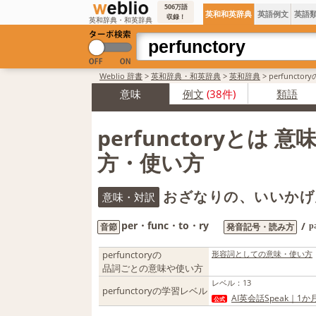
506万語
英和和英辞典
英語例文
英語
収録！
英和辞典・和英辞典
Weblio 辞書
>
英和辞典・和英辞典
>
英和辞典
>
perfunct
意味
例文
(38件)
類語
perfunctoryとは 
方・使い方
おざなりの、いいかげ
意味・対訳
per・func・to・ry
/
音節
発音記号・読み方
p
perfunctoryの
形容詞としての意味・使い方
品詞ごとの意味や使い方
レベル
：
13
perfunctoryの学習レベル
AI英会話Speak｜1
公式