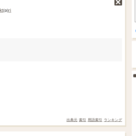
kt
(ə)
ri
出典元
索引
用語索引
ランキング