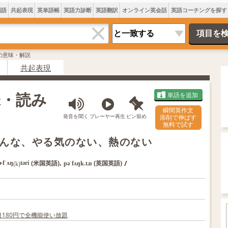
類語
共起表現
英単語帳
英語力診断
英語翻訳
オンライン英会話
英語コーチングを探す
oryの意味・解説
共起表現
意味・読み
単語を追加
瞬間英作文
発音を聞く
プレーヤー再生
ピン留め
添削で伸ばす
無料で試す
んな、やる気のない、熱のない
,
/
(米国英語)
(英国英語)
ɚfˈʌŋ
təri
pəˈfʌŋk.tɹɪ
(k)
か月180円で全機能使い放題