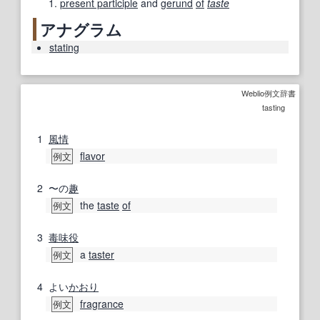
present participle
and
gerund
of
taste
アナグラム
stating
Weblio例文辞書
tasting
1
風情
flavor
例文
2
〜の
趣
the
taste
of
例文
3
毒味役
a
taster
例文
4
よい
かおり
fragrance
例文