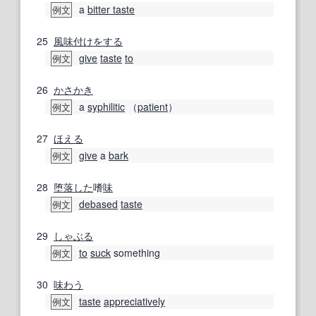
a
bitter taste
例文
25
風味付け
をする
give
taste
to
例文
26
かさかき
a
syphilitic
（
patient
）
例文
27
ほえる
give
a
bark
例文
28
堕落した
嗜
味
debased
taste
例文
29
しゃぶる
to
suck
something
例文
30
味わう
taste
appreciatively
例文