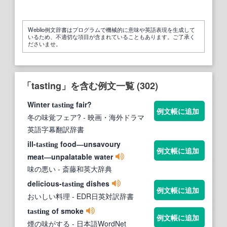
Weblio例文辞書はプログラムで機械的に意味や英語表現を生成して
いるため、不適切な項目が含まれていることもあります。ご了承く
ださいませ。
「tasting」を含む例文一覧 (302)
Winter
fair?
tasting
例文帳に追加
冬の味覚フェア?
- 映画・海外ドラマ
英語字幕翻訳辞書
ill-
food―unsavoury
tasting
例文帳に追加
meat―unpalatable water
味の悪い
- 斎藤和英大辞典
delicious-
dishes
tasting
例文帳に追加
おいしい料理
- EDR日英対訳辞書
of smoke
tasting
例文帳に追加
煙の味がする
- 日本語WordNet