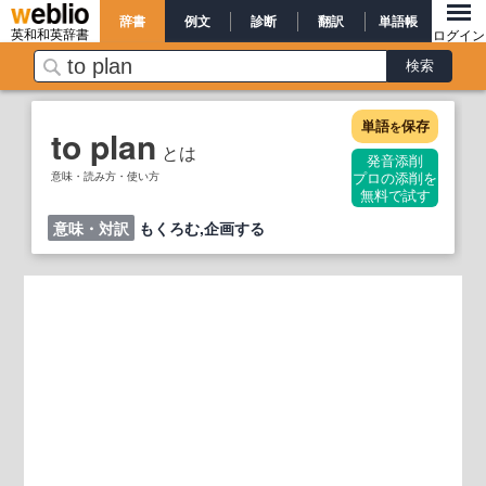
辞書
例文
診断
翻訳
単語帳
英和和英辞書
ログイン
単語
保存
を
to plan
とは
発音添削
意味・読み方・使い方
プロの添削を
無料で試す
意味・対訳
もくろむ,企画する