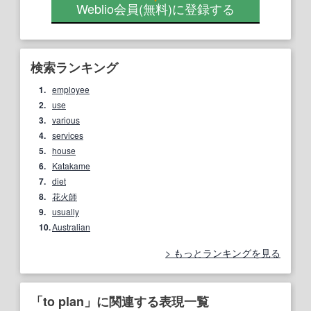
Weblio会員
(無料)
に登録する
検索ランキング
1.
employee
2.
use
3.
various
4.
services
5.
house
6.
Katakame
7.
diet
8.
花火師
9.
usually
10.
Australian
もっとランキングを見る
「to plan」に関連する表現一覧