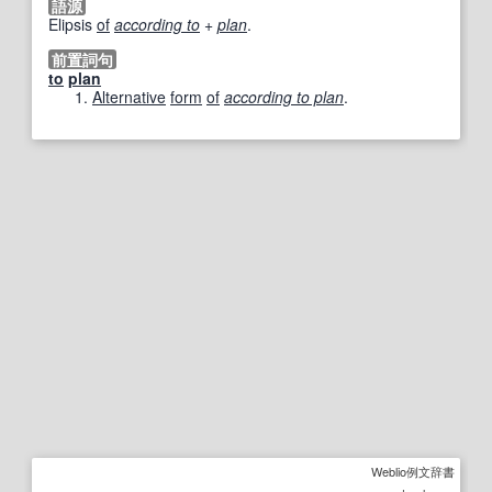
語源
Elipsis
of
according to
+
plan
.
前置詞句
to
plan
Alternative
form
of
according to plan
.
Weblio例文辞書