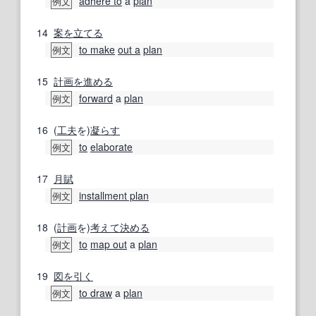
adhere to
a
plan
例文
14
案を立てる
to make
out a
plan
例文
15
計画を進める
forward
a
plan
例文
16
(
工夫
を)
凝らす
to
elaborate
例文
17
月賦
installment plan
例文
18
(
計画
を)
考えて
決める
to
map out
a
plan
例文
19
図
を引く
to draw
a
plan
例文