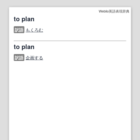
Weblio英語表現辞典
to plan
訳語
もくろむ
to plan
訳語
企画する