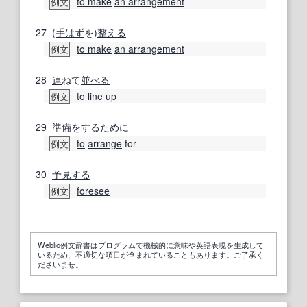
to make
an arrangement
例文
27
(
手はず
を)
整える
to make
an arrangement
例文
28
連
ねて
並べる
to
line up
例文
29
準備
をするために
to
arrange
for
例文
30
予見する
foresee
例文
Weblio例文辞書はプログラムで機械的に意味や英語表現を生成して
いるため、不適切な項目が含まれていることもあります。ご了承く
ださいませ。