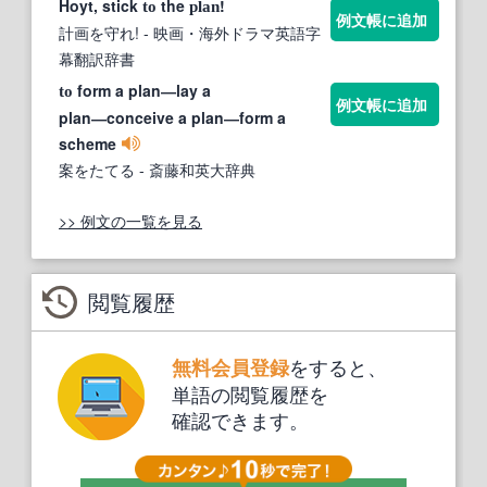
Hoyt, stick
the
!
to
plan
例文帳に追加
計画を守れ!
- 映画・海外ドラマ英語字
幕翻訳辞書
form a plan―lay a
to
例文帳に追加
plan―conceive a plan―form a
scheme
案をたてる
- 斎藤和英大辞典
>> 例文の一覧を見る
閲覧履歴
をすると、
無料会員登録
単語の閲覧履歴を
確認できます。