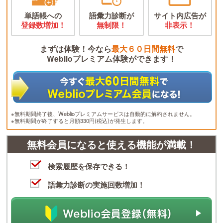
単語帳への
語彙力診断が
サイト内広告が
登録数増加！
無制限！
非表示！
まずは体験！今なら
最大６０日間無料
で
Weblioプレミアム体験ができます！
※無料期間終了後、Weblioプレミアムサービスは自動的に解約されません。
※無料期間が終了すると月額330円(税込)が発生します。
無料会員になると使える機能が満載！
検索履歴を保存できる！
語彙力診断の実施回数増加！