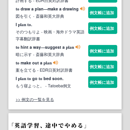
計画する
- EDR日英対訳辞書
draw a plan―make a drawing
to
例文帳に追加
図を引く
- 斎藤和英大辞典
I
.
plan
to
例文帳に追加
そのつもりよ
- 映画・海外ドラマ英語
字幕翻訳辞書
hint a way―suggest a
to
plan
例文帳に追加
暗に示す
- 斎藤和英大辞典
make out a
to
plan
例文帳に追加
案を立てる
- EDR日英対訳辞書
I
go
bed soon.
plan
to
to
例文帳に追加
もう寝よっと。
- Tatoeba例文
>> 例文の一覧を見る