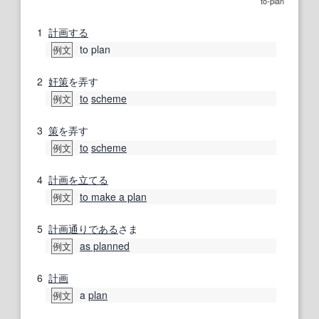
to-plan
1
計画する
to plan
例文
2
奸策
を弄す
to
scheme
例文
3
策
を弄す
to
scheme
例文
4
計画を立てる
to make a plan
例文
5
計画
通り
である
さま
as planned
例文
6
計画
a
plan
例文