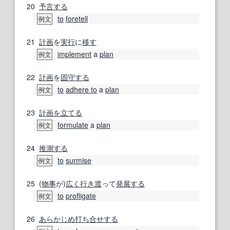
20
予言する
to
foretell
例文
21
計画
を
実行
に
移す
implement
a
plan
例文
22
計画
を
固守する
to
adhere to
a
plan
例文
23
計画を立てる
formulate
a
plan
例文
24
推測する
to
surmise
例文
25
(
物事
が)
広く
行き
渡
って
発展する
to
profligate
例文
26
あらかじめ
打ち合せする