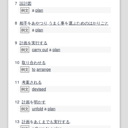
7
設計図
a
plan
例文
8
相手
を
あやつり
,
うまく
事
を
運ぶ
ための
はかりごと
a
plan
例文
9
計画を実行する
carry out
a
plan
例文
10
取り合わせる
to
arrange
例文
11
考案
される
devised
例文
12
計画
を
明かす
unfold
a
plan
例文
13
計画
を
あくまでも
実行する
.