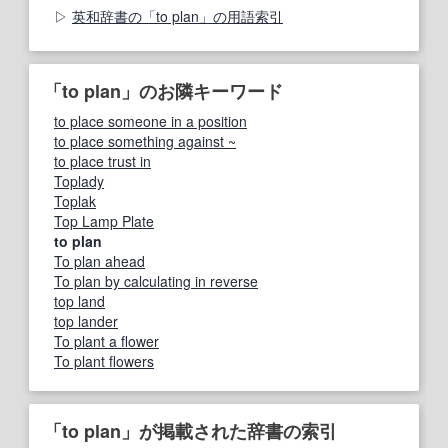
英和辞書の「to plan」の用語索引
「to plan」のお隣キーワード
to place someone in a position
to place something against ~
to place trust in
Toplady
Toplak
Top Lamp Plate
to plan
To plan ahead
To plan by calculating in reverse
top land
top lander
To plant a flower
To plant flowers
「to plan」が掲載された辞書の索引