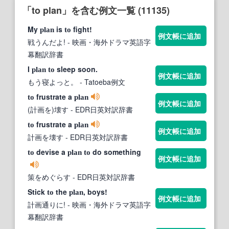
「to plan」を含む例文一覧 (11135)
My
is
fight!
plan
to
例文帳に追加
戦うんだよ!
- 映画・海外ドラマ英語字
幕翻訳辞書
I
sleep soon.
plan
to
例文帳に追加
もう寝よっと。
- Tatoeba例文
frustrate a
to
plan
例文帳に追加
(計画を)壊す
- EDR日英対訳辞書
frustrate a
to
plan
例文帳に追加
計画を壊す
- EDR日英対訳辞書
devise a
do something
to
plan
to
例文帳に追加
策をめぐらす
- EDR日英対訳辞書
Stick
the
, boys!
to
plan
例文帳に追加
計画通りに!
- 映画・海外ドラマ英語字
幕翻訳辞書