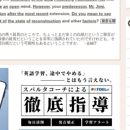
e
an
open
mind.
However
, your
predecessor
,
Mr.
Jimi
,
ion
after the
most recent
extension.
Do you
mean to say
t of
the state
of
reconstruction
and other
factors
?
発音を聞
法の再々延長のところで、ちょっとまだ全くの白紙だというご発言が
最後の延長だということを非常に強調されていたのですけれども、そ
度白紙だという可能性もあるということですか。
- 金融庁