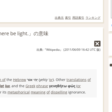
出典元
索引
用語索引
ランキング
 be light.」の意味
出典:『Wikipedia』 (2011/06/09 16:42 UTC 版)
n of
the
Hebrew
יְהִי אוֹר
(
yehiy '
or
). Other
translations
of
iat
lux
, and the
Greek
phrase
γενηθήτω φώς
(
or
r its
metaphorical
meaning
of
dispelling
ignorance.