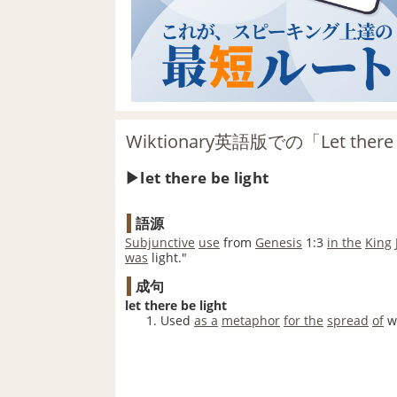
Wiktionary英語版での「Let there
let there be light
語源
Subjunctive
use
from
Genesis
1:3
in the
King 
was
light."
成句
let there be light
Used
as a
metaphor
for the
spread
of
w