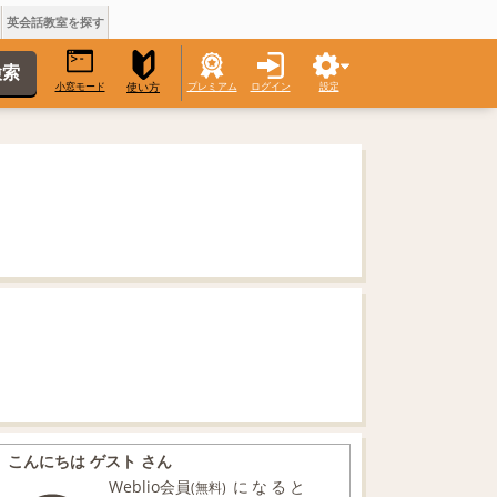
英会話教室を探す
小窓モード
プレミアム
ログイン
設定
使い方
こんにちは ゲスト さん
Weblio会員
になると
(無料)