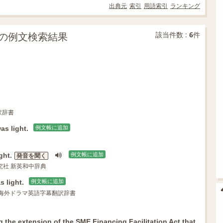
出典元
索引
用語索引
ランキング
部分一致の例文検索結果
該当件数 :
6
件
訳辞書
as light.
例文帳に追加
ght.
例文帳に追加
発音を聞く
研究社 新英和中辞典
 light.
例文帳に追加
・海外ドラマ英語字幕翻訳辞書
g
the
extension
of the
SME
Financing
Facilitation
Act
that