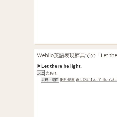
Weblio英語表現辞典での「Let there
Let there be light.
光あれ
訳語
旧約聖書
創世記
において
用いられ
表現・場面