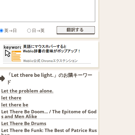
英→日
日→英
「Let there be light.」のお隣キーワー
ド
Let the problem alone.
let there
let there be
Let There Be Doom... / The Epitome of God
s and Men Alike
Let There Be Drums
Let There Be Funk: The Best of Patrice Rus
hen