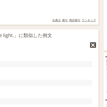
出典元
索引
用語索引
ランキング
be light.」に類似した例文