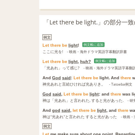
「Let there be light.」の
例文
Let
there
be
light
!
例文帳に追加
ここに光を!
- 映画・海外ドラマ英語字幕翻訳辞書
Let
there
be
light
,
huh?
例文帳に追加
「光あれ」って感じ?
- 映画・海外ドラマ英語字幕翻
And
God
said
:
Let
there
be
light. And
there
w
神光あれと言給ひければ光ありき。
- Tatoeba例文
God
said
,
Let
there
be
light
: and
there
was li
神は「光あれ」と言われた, すると光があった.
- 
And
god
said
,
let
there
be
light
, and
there
was
神は"光あれ"と言われた すると光があった
- 映画
例文
Let
me
make sure
about one
point.
Regardin