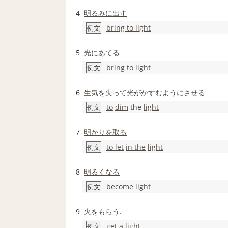
4
明るみに出す
bring to light
例文
5
光
に
あてる
bring to light
例文
6
生気
を
失
って
光
が
かすむ
ように
させる
to
dim
the
light
例文
7
明かり
を取る
to let
in the
light
例文
8
明るくなる
become
light
例文
9
火
を
もらう
.
get a
light
例文