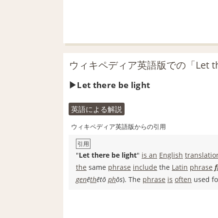
ウィキペディア英語版での「Let there
Let there be light
英語による解説
ウィキペディア英語版からの引用
引用
"
Let there be light
"
is an
English
translatio
the
same
phrase
include
the
Latin
phrase
f
gen
ē
th
ētō
ph
ōs
). The
phrase
is
often
used fo