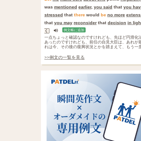
was
mentioned
earlier
,
you said
that
you hav
stressed
that
there
would
be
no more
extens
that
you may
reconsider
that
decision
in ligh
例文帳に追加
く
一点ちょっと確認なのですけれども、先ほど円滑化
あったのですけれども、前任の自見大臣は、あれが
れは今、その後の復興状況とかを踏まえて、もう一
>>例文の一覧を見る