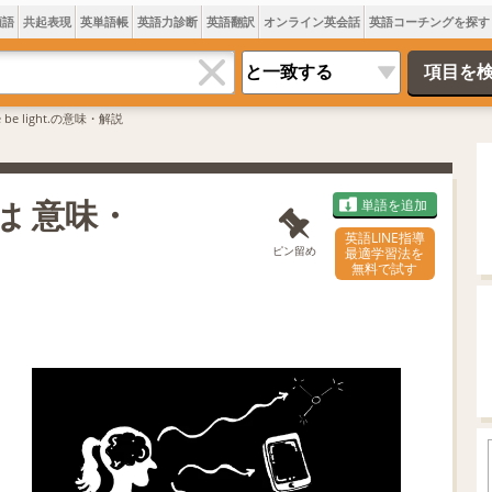
類語
共起表現
英単語帳
英語力診断
英語翻訳
オンライン英会話
英語コーチングを探す
re be light.の意味・解説
.とは 意味・
単語を追加
英語LINE指導
ピン留め
最適学習法を
無料で試す