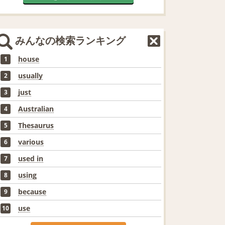
みんなの検索ランキング
house
1
usually
2
just
3
Australian
4
Thesaurus
5
various
6
used in
7
using
8
because
9
use
10