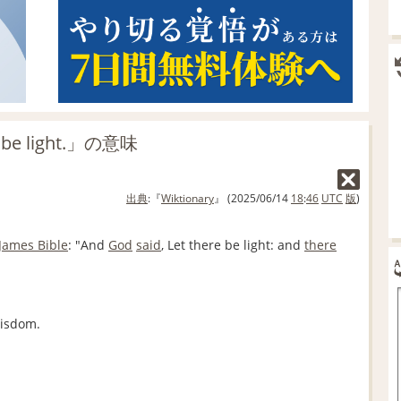
 be light.」の意味
出典
:『
Wiktionary
』 (2025/06/14
18
:
46
UTC
版
)
James Bible
: "And
God
said
, Let there be light: and
there
isdom.