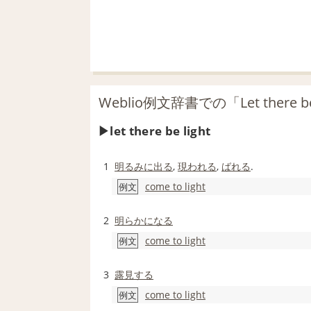
Weblio例文辞書での「Let there 
let there be light
1
明るみに出る
,
現われる
,
ばれる
.
come to light
例文
2
明らかになる
come to light
例文
3
露見する
come to light
例文