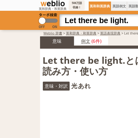
506万語
英和和英辞典
英語例文
英語
収録！
英和辞典・和英辞典
Weblio 辞書
>
英和辞典・和英辞典
>
英語表現辞典
>
Let the
意味
例文
(6件)
Let there be light
読み方・使い方
光あれ
意味・対訳