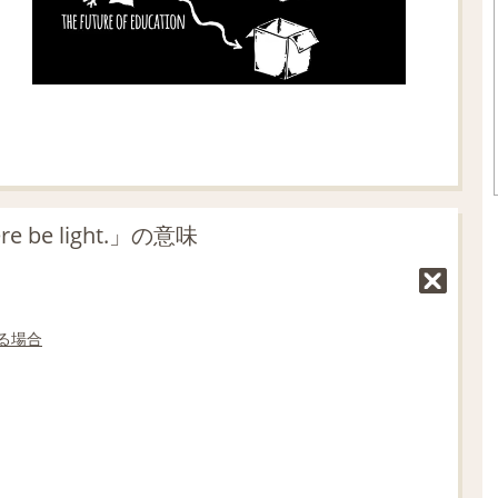
 be light.」の意味
る
場合