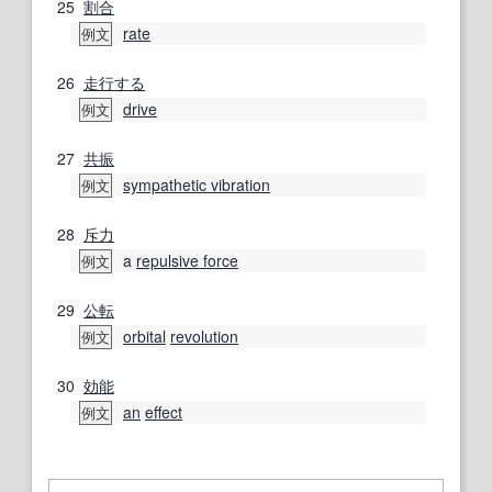
25
割合
rate
例文
26
走行する
drive
例文
27
共振
sympathetic vibration
例文
28
斥力
a
repulsive force
例文
29
公転
orbital
revolution
例文
30
効能
an
effect
例文