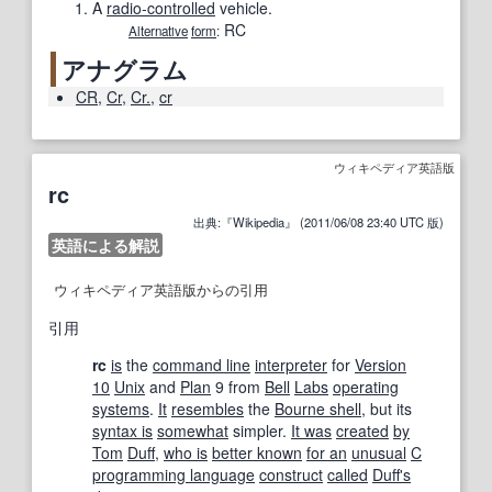
A
radio-controlled
vehicle.
RC
Alternative
form
:
アナグラム
CR
,
Cr
,
Cr.
,
cr
ウィキペディア英語版
rc
出典:『Wikipedia』 (2011/06/08 23:40 UTC 版)
英語による解説
ウィキペディア英語版からの引用
引用
rc
is
the
command line
interpreter
for
Version
10
Unix
and
Plan
9 from
Bell
Labs
operating
systems
.
It
resembles
the
Bourne shell
, but its
syntax is
somewhat
simpler.
It was
created
by
Tom
Duff
,
who is
better known
for an
unusual
C
programming language
construct
called
Duff's