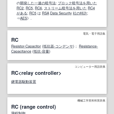
の
開発した
一連の
暗号法
;
ブロック暗号
法
を用いた
RC2
,
RC5
,
RC6
,
ストリーム暗号
法
を用いた
RC4
がある
;
RC5
は
RSA
Data Security
社の
特許
;
⇒
AES
》.
電気・電子用語集
RC
Resistor-Capacitor
(
抵抗器-コンデンサ
)；
Resistance-
Capacitance
(
抵抗-容量
)
コンピューター用語辞典
RC<relay controller>
継電器駆動装置
機械工学英和和英辞典
RC (range control)
飛程
制御