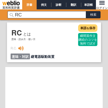
辞書
例文
診断
翻訳
単語帳
英和和英辞書
ログイン
単語
保存
を
RC
とは
瞬間英作文
意味・読み方・使い方
継続のコツを
無料で試す
R.C.
意味・対訳
継電器駆動装置