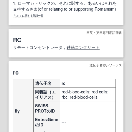
1.
ローマカトリックの、それに関する、あるいはそれを
支持するさま(of or relating to or supporting Romanism)
「r.c.」に関する類語一覧
日英・英日専門用語辞書
RC
リモートコンセントレータ，
鉄筋コンクリート
遺伝子名称シソーラス
rc
遺伝子名
rc
同義語（エ
red-blood-cells
;
red cells
;
イリアス）
rbc
:
red-blood-cells
SWISS-
---
fly
PROTのID
EntrezGene
---
のID