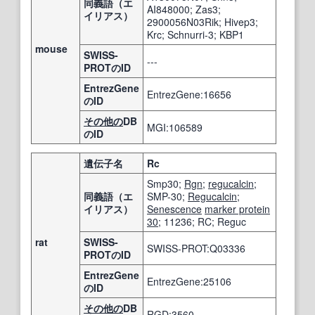
同義語（エ
AI848000; Zas3;
イリアス）
2900056N03Rik; Hivep3;
Krc; Schnurri-3; KBP1
mouse
SWISS-
---
PROTのID
EntrezGene
EntrezGene:16656
のID
その他の
DB
MGI:106589
のID
遺伝子名
Rc
Smp30;
Rgn
;
regucalcin
;
同義語（エ
SMP-30;
Regucalcin
;
イリアス）
Senescence
marker protein
30
; 11236; RC; Reguc
rat
SWISS-
SWISS-PROT:Q03336
PROTのID
EntrezGene
EntrezGene:25106
のID
その他の
DB
RGD:3560