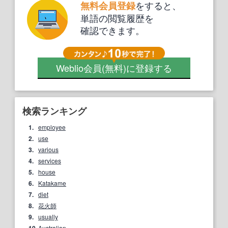
をすると、
無料会員登録
単語の閲覧履歴を
確認できます。
Weblio会員
(無料)
に登録する
検索ランキング
1.
employee
2.
use
3.
various
4.
services
5.
house
6.
Katakame
7.
diet
8.
花火師
9.
usually
Australian