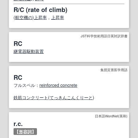
R/C (rate of climb)
(
航空機の
)
上昇率
，
上昇率
JST科学技術用語日英対訳辞書
RC
継電器駆動装置
集団災害医学用語
RC
フルスペル：
reinforced concrete
鉄筋コンクリート
(
てっきんこんくりーと
)
日本語WordNet(英和)
r.c.
【
形容詞
】