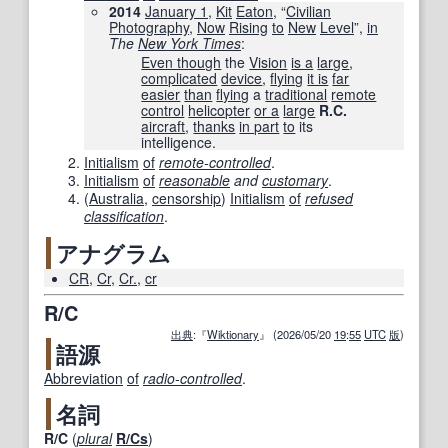
2014
January 1
,
Kit
Eaton
, “
Civilian
Photography
,
Now
Rising
to
New
Level
”,
in
The
New York Times
‎:
Even though
the
Vision
is a
large
,
complicated
device
,
flying
it is
far
easier
than
flying
a
traditional
remote
control
helicopter
or a
large
R.C.
aircraft
,
thanks
in part
to
its
intelligence.
Initialism
of
remote-controlled
.
Initialism
of
reasonable
and
customary
.
(
Australia
,
censorship
)
Initialism
of
refused
classification
.
アナグラム
CR
,
Cr
,
Cr.
,
cr
R/C
出典
:『
Wiktionary
』 (2026/05/20
19
:
55
UTC
版
)
語源
Abbreviation
of
radio-controlled
.
名詞
R/C
(
plural
R/Cs
)