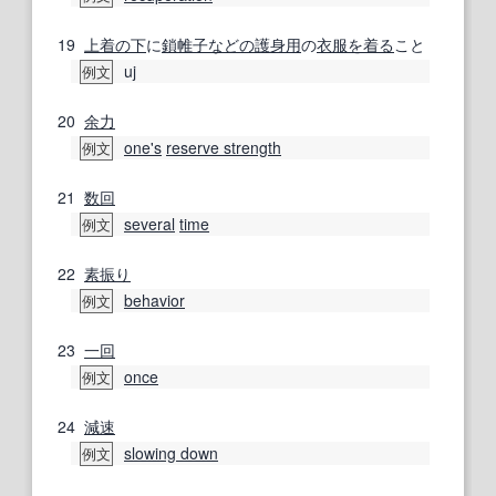
19
上着
の下
に
鎖帷子
などの
護身用
の
衣服
を着る
こと
uj
例文
20
余力
one's
reserve strength
例文
21
数回
several
time
例文
22
素振り
behavior
例文
23
一回
once
例文
24
減速
slowing down
例文