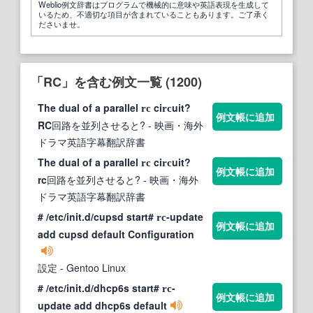
Weblio例文辞書はプログラムで機械的に意味や英語表現を生成して
いるため、不適切な項目が含まれていることもあります。ご了承く
ださいませ。
「RC」を含む例文一覧 (1200)
The dual of a parallel
ci
uit?
rc
rc
例文帳に追加
RC
回路を並列させると?
- 映画・海外
ドラマ英語字幕翻訳辞書
The dual of a parallel
ci
uit?
rc
rc
例文帳に追加
rc
回路を並列させると?
- 映画・海外
ドラマ英語字幕翻訳辞書
# /etc/init.d/cupsd start#
-update
rc
例文帳に追加
add cupsd default Configuration
設定
- Gentoo Linux
# /etc/init.d/dhcp6s start#
-
rc
例文帳に追加
update add dhcp6s default