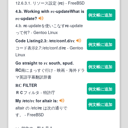
12.6.3.1. リソース設定 (
rc
)
- FreeBSD
4.b. Working with
-updateWhat is
rc
例文帳に追加
-update?
rc
4.b.
rc
-updateを使いこなす
rc
-update
って何?
- Gentoo Linux
Code Listing2.3: /etc/conf.d/
rc
例文帳に追加
コード表示2.7:/etc/conf.d/
rc
- Gentoo
Linux
Go straight to
south, spud.
rc
例文帳に追加
RC
南にまっすぐ行け
- 映画・海外ドラ
マ英語字幕翻訳辞書
FILTER
RC
例文帳に追加
ＲＣ
フィルタ
- 特許庁
My /etc/
for altair is:
rc
例文帳に追加
altair の /etc/
rc
は次の通りで
す。
- FreeBSD
>> 例文の一覧を見る