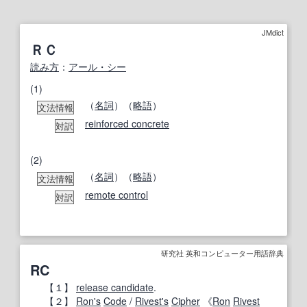
JMdict
ＲＣ
読み方
：
アール・シー
(1)
（
名詞
）（
略語
）
文法情報
reinforced concrete
対訳
(2)
（
名詞
）（
略語
）
文法情報
remote control
対訳
研究社 英和コンピューター用語辞典
RC
【１】
release candidate
.
【２】
Ron
's
Code
/
Rivest
's
Cipher
《
Ron
Rivest