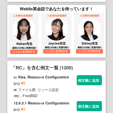
Weblio英会話であなたを待っています！
「RC」を含む例文一覧 (1200)
files, Resou
e Configuration
rc
rc
例文帳に追加
(
)
rc
rc
ファイル群, リソース設定
(
rc
)
- FreeBSD
12.6.3.1 Resou
e Configuration
rc
例文帳に追加
(
)
rc