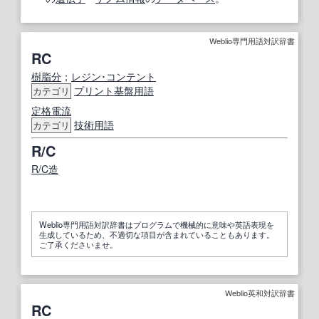
Weblio専門用語対訳辞書
RC
樹脂分
；
レジン･
コンテント
プリント
基盤
用語
カテゴリ
定格電流
技術用語
カテゴリ
R/C
R/C造
Weblio専門用語対訳辞書はプログラムで機械的に意味や英語表現を
生成しているため、不適切な項目が含まれていることもあります。
ご了承くださいませ。
Weblio英和対訳辞書
RC