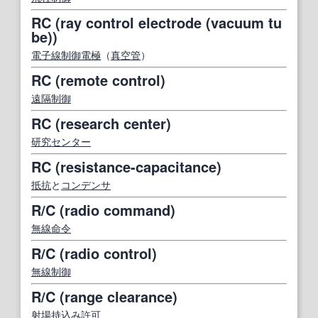
RC (ray control electrode (vacuum tu
be))
電子線
制御電極
（
真空管
）
RC (remote control)
遠隔制御
RC (research center)
研究センター
RC (resistance-capacitance)
抵抗
と
コンデンサ
R/C (radio command)
無線命令
R/C (radio control)
無線制御
R/C (range clearance)
射場
持込
み
許可