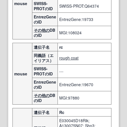
mouse
SWISS-
SWISS-PROT:Q64374
PROTのID
EntrezGene
EntrezGene:19733
のID
その他の
DB
MGI:108024
のID
遺伝子名
rc
同義語（エ
rough coat
イリアス）
SWISS-
---
mouse
PROTのID
EntrezGene
EntrezGene:19670
のID
その他の
DB
MGI:97880
のID
遺伝子名
Rc
E030045D18Rik;
A130075N07; Shn3;