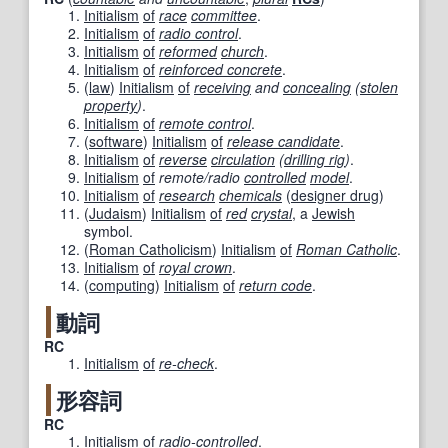
Initialism
of
race
committee
.
Initialism
of
radio control
.
Initialism
of
reformed
church
.
Initialism
of
reinforced concrete
.
(
law
)
Initialism
of
receiving
and
concealing
(
stolen
property
)
.
Initialism
of
remote control
.
(
software
)
Initialism
of
release candidate
.
Initialism
of
reverse
circulation
(
drilling rig
)
.
Initialism
of
remote/radio
controlled
model
.
Initialism
of
research
chemicals
(
designer drug
)
(
Judaism
)
Initialism
of
red
crystal
, a
Jewish
symbol.
(
Roman Catholicism
)
Initialism
of
Roman Catholic
.
Initialism
of
royal crown
.
(
computing
)
Initialism
of
return code
.
動詞
RC
Initialism
of
re-check
.
形容詞
RC
Initialism
of
radio-controlled
.