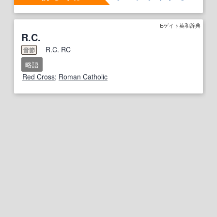
Eゲイト英和辞典
R.C.
R.C. RC
音節
略語
Red Cross
;
Roman Catholic