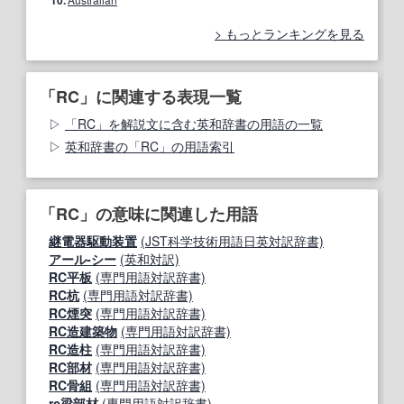
10.
もっとランキングを見る
「RC」に関連する表現一覧
「RC」を解説文に含む英和辞書の用語の一覧
英和辞書の「RC」の用語索引
「RC」の意味に関連した用語
継電器駆動装置
(JST科学技術用語日英対訳辞書)
アール‐シー
(英和対訳)
RC平板
(専門用語対訳辞書)
RC杭
(専門用語対訳辞書)
RC煙突
(専門用語対訳辞書)
RC造建築物
(専門用語対訳辞書)
RC造柱
(専門用語対訳辞書)
RC部材
(専門用語対訳辞書)
RC骨組
(専門用語対訳辞書)
rc梁部材
(専門用語対訳辞書)