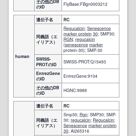
その他の
DB
FlyBase:FBgn0003212
のID
遺伝子名
RC
Regucalcin
;
Senescence
marker protein
30
; SMP30;
同義語（エ
RGN
;
regucalcin
イリアス）
(
senescence
marker
protein-30); SMP-30
human
SWISS-
SWISS-PROT:Q15493
PROTのID
EntrezGene
EntrezGene:9104
のID
その他の
DB
HGNC:9989
のID
遺伝子名
RC
Smp30;
Rgn
; SMP30; SMP-
同義語（エ
30;
regucalcin
;
Regucalcin
;
イリアス）
Senescence
marker protein
30
; AI265316