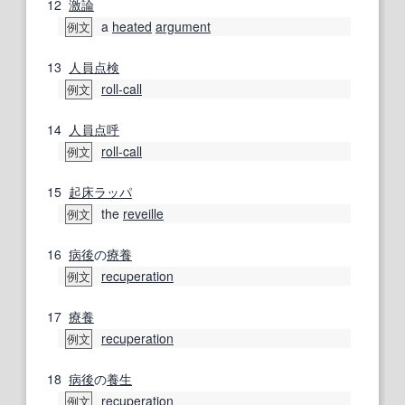
12
激論
a
heated
argument
例文
13
人員
点検
roll-call
例文
14
人員点呼
roll-call
例文
15
起床ラッパ
the
reveille
例文
16
病後
の
療養
recuperation
例文
17
療養
recuperation
例文
18
病後
の
養生
recuperation
例文