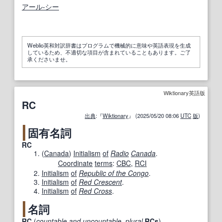
アール‐シー
Weblio英和対訳辞書はプログラムで機械的に意味や英語表現を生成
しているため、不適切な項目が含まれていることもあります。ご了
承くださいませ。
Wiktionary英語版
RC
出典
:『
Wiktionary
』 (2025/05/20 08:06
UTC
版
)
固有名詞
RC
(
Canada
)
Initialism
of
Radio
Canada
.
Coordinate
terms
:
CBC
,
RCI
Initialism
of
Republic of the Congo
.
Initialism
of
Red Crescent
.
Initialism
of
Red Cross
.
名詞
RC
(
countable
and
uncountable
,
plural
RCs
)