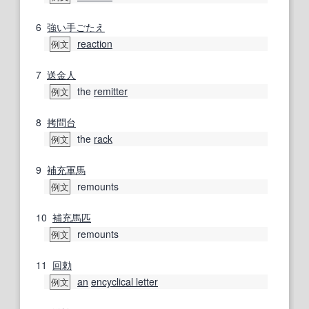
6
強い
手ごたえ
reaction
例文
7
送金人
the
remitter
例文
8
拷問台
the
rack
例文
9
補充
軍馬
remounts
例文
10
補充
馬匹
remounts
例文
11
回勅
an
encyclical letter
例文