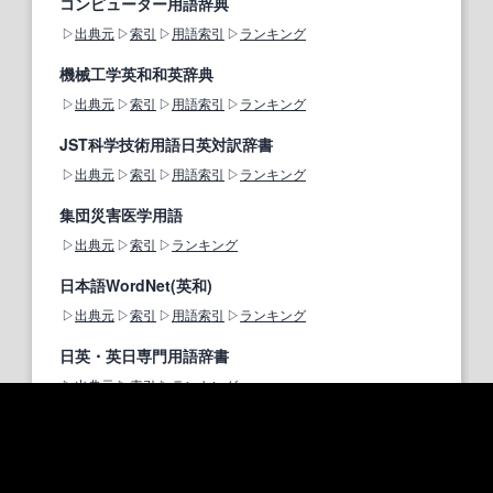
コンピューター用語辞典
出典元
索引
用語索引
ランキング
機械工学英和和英辞典
出典元
索引
用語索引
ランキング
JST科学技術用語日英対訳辞書
出典元
索引
用語索引
ランキング
集団災害医学用語
出典元
索引
ランキング
日本語WordNet(英和)
出典元
索引
用語索引
ランキング
日英・英日専門用語辞書
出典元
索引
ランキング
遺伝子名称シソーラス
出典元
索引
用語索引
ランキング