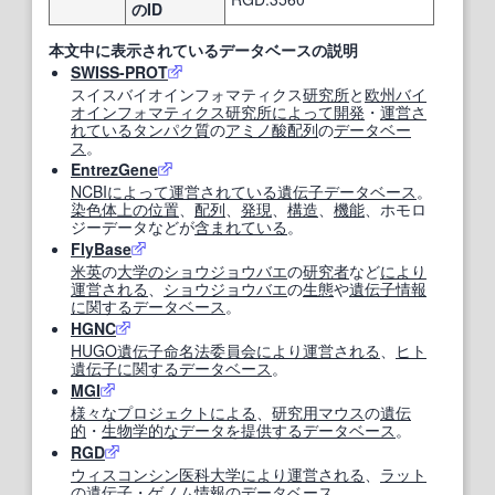
のID
本文中に表示されているデータベースの説明
SWISS-PROT
スイスバイオインフォマティクス
研究所
と
欧州
バイ
オインフォマティクス
研究所
によって
開発
・
運営
さ
れている
タンパク質
の
アミノ酸配列
の
データベー
ス
。
EntrezGene
NCBI
によって
運営
されている
遺伝子データベース
。
染色体
上の
位置
、
配列
、
発現
、
構造
、
機能
、ホモロ
ジーデータなどが
含まれている
。
FlyBase
米英
の
大学の
ショウジョウバエ
の
研究者
など
により
運営
される
、
ショウジョウバエ
の
生態
や
遺伝子情報
に関する
データベース
。
HGNC
HUGO
遺伝子命名法
委員会
により
運営
される
、
ヒト
遺伝子
に関する
データベース
。
MGI
様々な
プロジェクト
による
、
研究
用
マウス
の
遺伝
的
・
生物学的な
データ
を提供する
データベース
。
RGD
ウィスコンシン
医科大学
により
運営
される
、
ラット
の
遺伝子
・
ゲノム情報
の
データベース
。