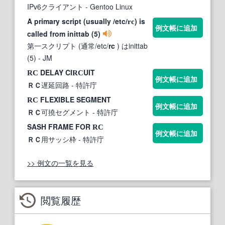
IPv6クライアント
- Gentoo Linux
A primary script (usually /etc/
) is
rc
例文帳に追加
called from inittab (5)
第一スクリプト (通常/etc/
rc
) はinittab
(5)
- JM
DELAY CI
UIT
RC
RC
例文帳に追加
ＲＣ
遅延回路
- 特許庁
FLEXIBLE SEGMENT
RC
例文帳に追加
ＲＣ
可撓セグメント
- 特許庁
SASH FRAME FOR
RC
例文帳に追加
ＲＣ
用サッシ枠
- 特許庁
>> 例文の一覧を見る
閲覧履歴