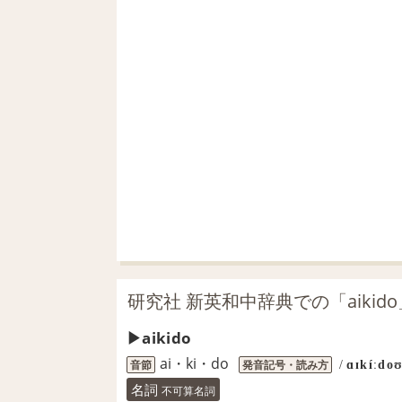
研究社 新英和中辞典での「aikid
aikido
ai・ki・do
音節
発音記号・読み方
/
ɑɪkíːdo
名詞
不可算名詞