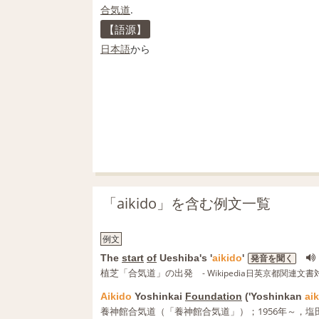
合気道
.
【語源】
日本語
から
「aikido」を含む例文一覧
例文
The
start
of
Ueshiba's '
aikido
'
発音を聞く
植芝「合気道」の出発
- Wikipedia日英京都関連
Aikido
Yoshinkai
Foundation
('Yoshinkan
ai
養神館合気道（「養神館合気道」）；1956年～，塩