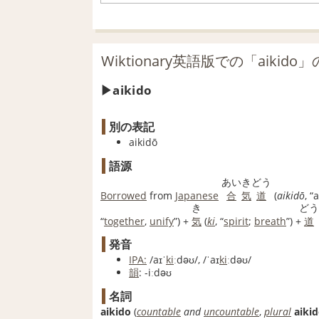
Wiktionary英語版での「aikido
aikido
別の表記
aikidō
語源
あい
き
どう
Borrowed
from
Japanese
合
気
道
(
aikidō
,
“
a
き
どう
“
together
,
unify
”
)
+
気
(
ki
,
“
spirit
;
breath
”
)
+
道
発音
IPA:
/aɪˈ
ki
ːdəʊ/
,
/ˈaɪ
ki
ːdəʊ/
韻
:
-iːdəʊ
名詞
aikido
(
countable
and
uncountable
,
plural
aiki