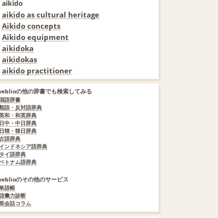
aikido
aikido as cultural heritage
Aikido concepts
Aikido equipment
aikidoka
aikidokas
aikido practitioner
weblioの他の辞書でも検索してみる
国語辞書
類語・反対語辞典
英和・和英辞典
日中・中日辞典
日韓・韓日辞典
古語辞典
インドネシア語辞典
タイ語辞典
ベトナム語辞典
weblioのその他のサービス
単語帳
語彙力診断
英会話コラム