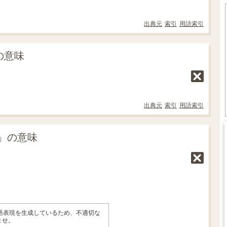
出典元
索引
用語索引
の意味
出典元
索引
用語索引
o」の意味
英語表現を生成しているため、不適切な
ませ。