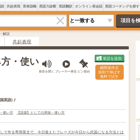
類語
共起表現
英単語帳
英語力診断
英語翻訳
オンライン英会話
英語コーチングを探す
味・解説
共起表現
読み方・使い
単語を追加
瞬間英作文
発音を聞く
プレーヤー再生
ピン留め
添削で伸ばす
無料で試す
/
米国英語)
・使い方
【語源】としての意味・使い方
して作る専用英文で、今日覚えたフレーズが今日から武器になる方法とは