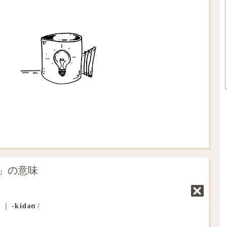
o」の意味
ʊ
｜
‐kídəʊ
/