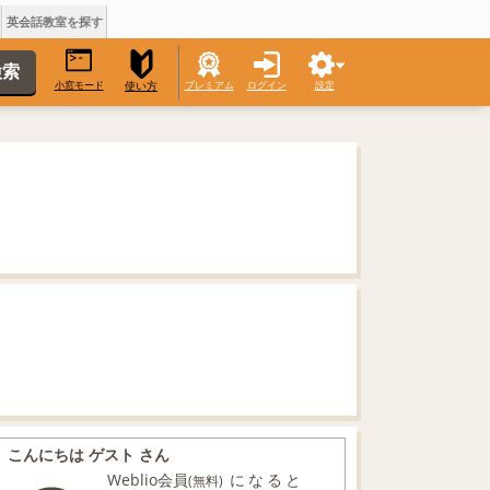
英会話教室を探す
小窓モード
プレミアム
ログイン
設定
使い方
こんにちは ゲスト さん
Weblio会員
になると
(無料)