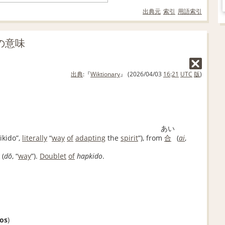
出典元
索引
用語索引
」の意味
出典
:『
Wiktionary
』 (2026/04/03
16
:
21
UTC
版
)
あい
ikido
”
,
literally
“
way
of
adapting
the
spirit
”
)
, from
合
(
ai
,
(
dō
,
“
way
”
)
.
Doublet
of
hapkido
.
dos
)