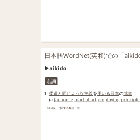
日本語WordNet(英和)での「aiki
aikido
名詞
1
柔道
と同じ
ような
主義
を
用いる
日本
の
武道
(a
Japanese
martial art
employing
principle
「aikido」に関する類語一覧