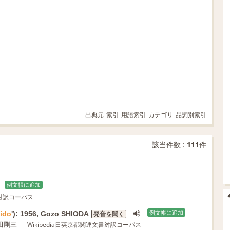
出典元
索引
用語索引
カテゴリ
品詞別索引
該当件数 :
111
件
例文帳に追加
文書対訳コーパス
kido
'): 1956,
Gozo
SHIODA
例文帳に追加
発音を聞く
田剛三
- Wikipedia日英京都関連文書対訳コーパス