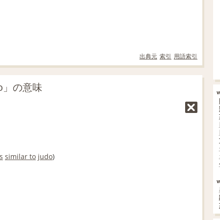
出典元
索引
用語索引
do」の意味
s
similar to
judo
)