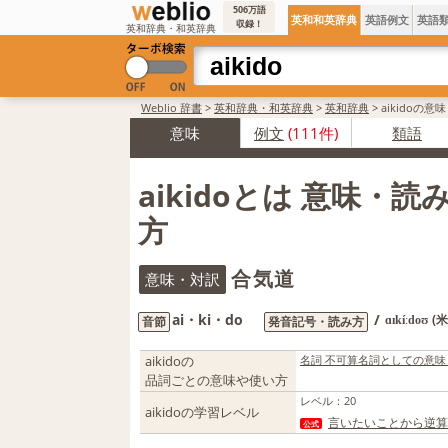
506万語
英和和英辞典
英語例文
英語
収録！
英和辞典・和英辞典
Weblio 辞書
>
英和辞典・和英辞典
>
英和辞典
>
aikidoの意
意味
例文
(111件)
類語
aikidoとは 意味・
方
合気道
意味・対訳
ai・ki・do
/
(
音節
発音記号・読み方
ɑɪkíːdoʊ
aikidoの
名詞 不可算名詞としての意味
品詞ごとの意味や使い方
レベル
：
20
aikidoの学習レベル
言いたいことから逆算
公式