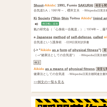
Shoot
-
Aikido
: 1991, Fumio
SAKURAI
発音を聞
合気道S.A.；1991年～，櫻井文夫
- Wikipedia
Ki
Society
('
Shin
Shin
Toitsu
Aikido
' (
mind a
例文帳に追加
氣の研究会（「心身統一合氣道」）；1974年～，藤
a
Japanese
method
of
self-defense
,
called
a
合気道という護身術
- EDR日英対訳辞書
(-> "
Aikido
as a
form
of
physical fitness
")
発
（→“健康法としての合気道”）
- Wikipedia日
例文
Aikido
as a means of
physical fitness
発音を
健康法としての合気道
- Wikipedia日英京都関連
>>例文の一覧を見る