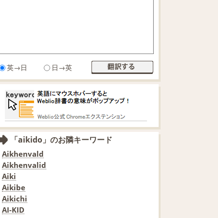
英→日
日→英
「aikido」のお隣キーワード
Aikhenvald
Aikhenvalid
Aiki
Aikibe
Aikichi
AI-KID