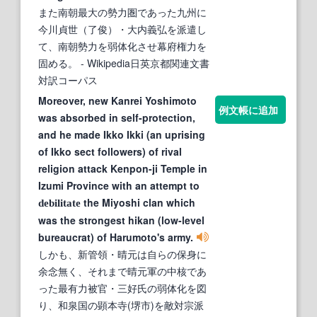
また南朝最大の勢力圏であった九州に
今川貞世（了俊）・大内義弘を派遣し
て、南朝勢力を弱体化させ幕府権力を
固める。
- Wikipedia日英京都関連文書
対訳コーパス
Moreover, new Kanrei Yoshimoto
例文帳に追加
was absorbed in self-protection,
and he made Ikko Ikki (an uprising
of Ikko sect followers) of rival
religion attack Kenpon-ji Temple in
Izumi Province with an attempt to
the Miyoshi clan which
debilitate
was the strongest hikan (low-level
bureaucrat) of Harumoto's army.
しかも、新管領・晴元は自らの保身に
余念無く、それまで晴元軍の中核であ
った最有力被官・三好氏の弱体化を図
り、和泉国の顕本寺(堺市)を敵対宗派