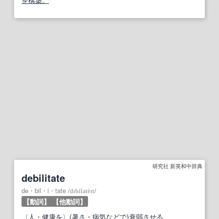
を構築。
研究社 新英和中辞典
debilitate
de・bil・i・tate
/
dɪbílətèɪt
/
【動詞】
【他動詞】
〈
人
・
健康
を〉(
暑さ
・
病気
などで)
衰弱
させる
.