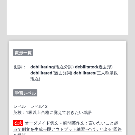
変形一覧
動詞：
debilitating
(現在分詞)
debilitated
(過去形)
debilitated
(過去分詞)
debilitates
(三人称単数
現在)
学習レベル
レベル：レベル12
英検：1級以上合格に覚えておきたい単語
オーダメイド例文 × 瞬間英作文：言いたいこと起
公式
点で例文を生成→即アウトプット練習→“パッと出る”回路