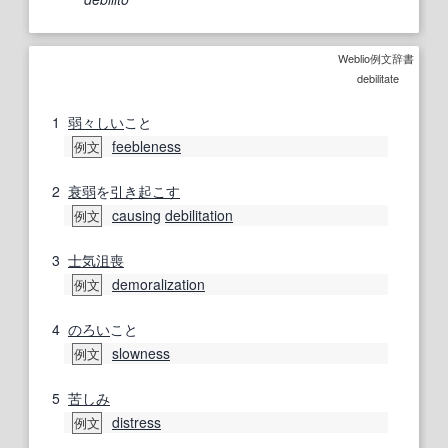
Weblio例文辞書
debilitate
1
弱々しい
こと
feebleness
例文
2
衰弱
を
引き起こす
causing
debilitation
例文
3
士気沮喪
demoralization
例文
4
のろい
こと
slowness
例文
5
苦しみ
distress
例文