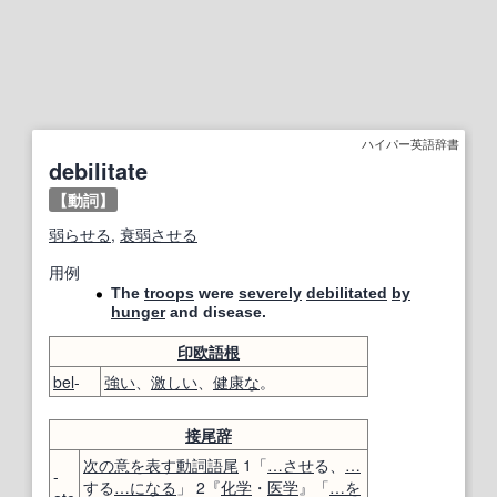
ハイパー英語辞書
debilitate
【動詞】
弱らせる
,
衰弱
させる
用例
The
troops
were
severely
debilitated
by
hunger
and disease.
印欧語
根
bel
-
強い
、
激しい
、
健康な
。
接尾辞
次の
意
を表す
動詞
語尾
1「
…させ
る、
…
-
する
…になる
」 2『
化学
・
医学
』「
…
を