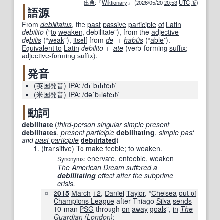
出典
:『
Wiktionary
』 (2026/05/20
20
:
53
UTC
版
)
語源
From
debilitatus
, the
past
passive
participle
of
Latin
dēbilitō
(
“
to
weaken
, debilitate
”
)
, from the
adjective
dē
bilis
(
“
weak
”
)
,
itself
from
de
-
+‎
habilis
(
“
able
”
)
.
Equivalent to
Latin
dēbilitō
+‎
-
ate
(
verb-forming
suffix
;
adjective-forming
suffix
)
.
発音
(
英国
発音
)
IPA:
/dɪˈbɪlɪ
te
ɪt/
(
米国
発音
)
IPA:
/dəˈbɪlə
te
ɪt/
動詞
debilitate
(
third-person
singular
simple present
debilitates
,
present participle
debilitating
,
simple past
and
past participle
debilitated
)
(
transitive
)
To make
feeble
;
to
weaken.
enervate
,
enfeeble
,
weaken
Synonyms
:
The
American Dream
suffered
a
debilitating
effect
after the
subprime
crisis.
2015
March
12
,
Daniel
Taylor
, “
Chelsea
out of
Champions League
after Thiago
Silva
sends
10-man
PSG
through
on
away
goals
”,
in
The
Guardian
(
London
)
‎: