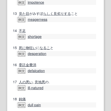
impotence
例文
13
見た目
がみすぼ
らしく
見劣りする
こと
meagerness
例文
14
不足
shortage
例文
15
死に物狂い
に
なるこ
と
desperation
例文
16
委託金費消
defalcation
例文
17
人の
悪い
,
意地悪
の.
ill‐natured
例文
18
鈍痛
dull pain
例文