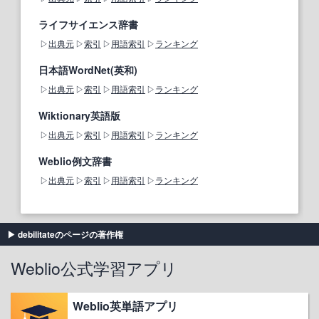
ライフサイエンス辞書
出典元
索引
用語索引
ランキング
日本語WordNet(英和)
出典元
索引
用語索引
ランキング
Wiktionary英語版
出典元
索引
用語索引
ランキング
Weblio例文辞書
出典元
索引
用語索引
ランキング
debilitateのページの著作権
Weblio公式学習アプリ
Weblio英単語アプリ