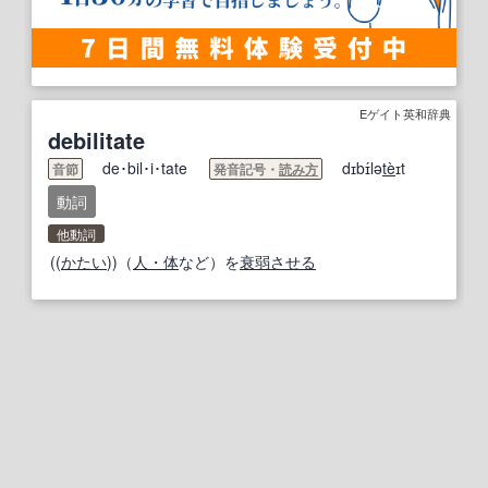
Eゲイト英和辞典
debilitate
de･bil･i･tate
dɪbɪ́lə
te
̀ɪt
音節
発音記号・
読み方
動詞
他動詞
((
かたい
))（
人・体
など）を
衰弱
させる