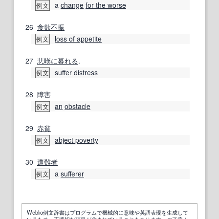
a
change
for the worse
例文
26
食欲不振
loss of appetite
例文
27
悲嘆に暮れる
.
suffer
distress
例文
28
障害
an
obstacle
例文
29
赤貧
abject poverty
例文
30
遭難者
a
sufferer
例文
Weblio例文辞書はプログラムで機械的に意味や英語表現を生成して