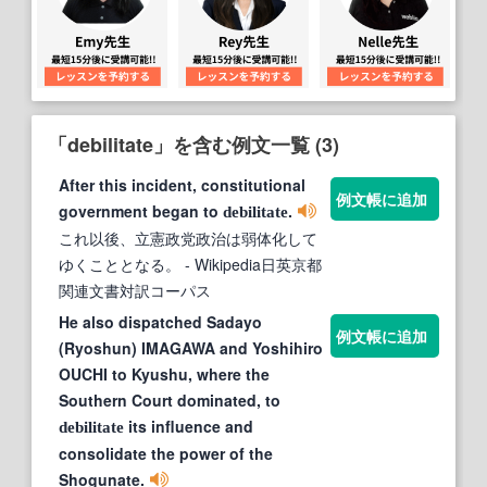
「debilitate」を含む例文一覧 (3)
After this incident, constitutional
例文帳に追加
government began to
.
debilitate
これ以後、立憲政党政治は弱体化して
ゆくこととなる。
- Wikipedia日英京都
関連文書対訳コーパス
He also dispatched Sadayo
例文帳に追加
(Ryoshun) IMAGAWA and Yoshihiro
OUCHI to Kyushu, where the
Southern Court dominated, to
its influence and
debilitate
consolidate the power of the
Shogunate.