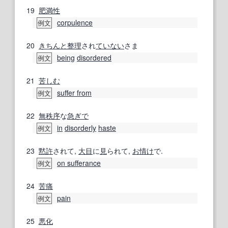
19
肥満
性
corpulence
例文
20
きちんと
整理
され
ていない
さま
being
disordered
例文
21
苦しむ
suffer from
例文
22
無秩序
な
急ぎで
in
disorderly
haste
例文
23
黙許
されて,
大目
に
見
られて,
お情け
で.
on sufferance
例文
24
苦痛
pain
例文
25
悪化