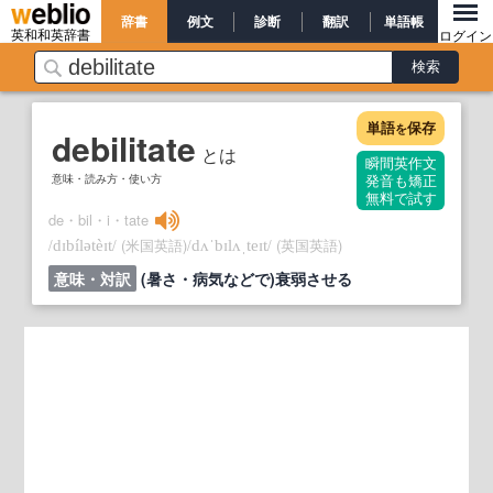
辞書
例文
診断
翻訳
単語帳
英和和英辞書
ログイン
単語
保存
を
debilitate
とは
瞬間英作文
意味・読み方・使い方
発音も矯正
無料で試す
de・bil・i・tate
/
/
(米国英語)
/
/
(英国英語)
dɪbílətèɪt
dʌˈbɪlʌˌteɪt
意味・対訳
(暑さ・病気などで)衰弱させる