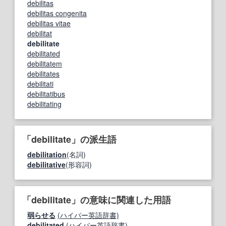
debilitas
debilitas congenita
debilitas vitae
debilitat
debilitate
debilitated
debilitatem
debilitates
debilitati
debilitatibus
debilitating
「debilitate」の派生語
debilitation
(名詞)
debilitative
(形容詞)
「debilitate」の意味に関連した用語
弱らせる
(ハイパー英語辞書)
debilitated
(ハイパー英語辞書)