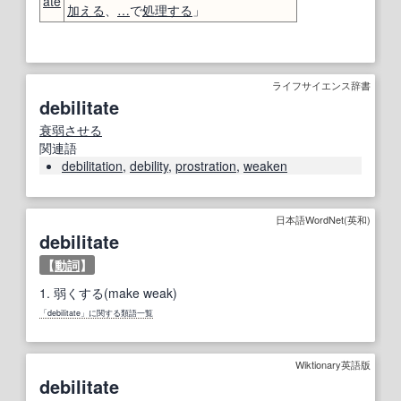
ate
加える
、
…
で
処理する
」
ライフサイエンス辞書
debilitate
衰弱
させる
関連語
debilitation
,
debility
,
prostration
,
weaken
日本語WordNet(英和)
debilitate
【
動詞
】
1.
弱くする(make weak)
「debilitate」に関する類語一覧
Wiktionary英語版
debilitate