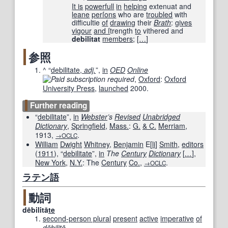
It is
powerfull
in
helping
extenuat and
leane
perſons
who are
troubled
with
difficultie
of
drawing
their
Brath
:
gives
vigour
and ſ
trength
to
vithered and
debilitat
members
;
[
…
]
参照
^
“
debilitate,
adj.
”,
in
OED
Online
,
Oxford
:
Oxford
University Press
,
launched
2000.
Further reading
“
debilitate
”,
in
Webster
’s
Revised
Unabridged
Dictionary
,
Springfield
,
Mass.
:
G.
& C.
Merriam
,
1913
,
.
→OCLC
William
Dwight
Whitney
,
Benjamin
E[
li
]
Smith
,
editors
(
1911
), “
debilitate
”,
in
The
Century
Dictionary
[
…
]
,
New York
,
N.Y.
: The
Century
Co.
,
.
→OCLC
ラテン語
動詞
dēbilitā
te
second-person plural
present
active
imperative
of
dēbilitō