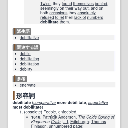
Twice
, they
found
themselves
behind
,
seemingly
on
their
way out
,
and on
both
occasions
they
absolutely
refused
to let
their
lack of
numbers
debilitate
them.
派生語
debilitative
関連する語
debile
debilitating
debilitation
debility
参考
enervate
形容詞
debilitate
(
comparative
more
debilitate
,
superlative
most
debilitate
)
(
obsolete
)
Feeble
, enfeebled.
1618
,
Patri
[
c
]
k
Anderson
,
The Colde
Spring
of
Kinghorne
Craig
[
…
]
,
Edinburgh
:
Thomas
Finlason,
unnumbered page
: