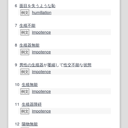
6
面目を失う
ような
恥
humiliation
例文
7
生殖不能
impotence
例文
8
生殖器
無能
impotence
例文
9
男性の
生殖器
が
萎縮
して
性交不能
な
状態
impotence
例文
10
生殖
無能
impotence
例文
11
生殖器
障碍
impotence
例文
12
陽物
無能