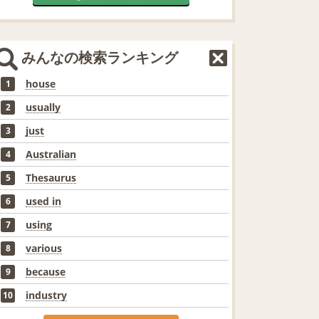
みんなの検索ランキング
house
1
usually
2
just
3
Australian
4
Thesaurus
5
used in
6
using
7
various
8
because
9
industry
10