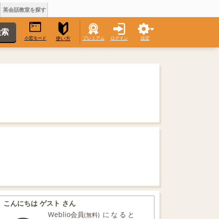
英会話教室を探す
小窓モード
プレミアム
ログイン
設定
使い方
こんにちは ゲスト さん
Weblio会員
になると
(無料)