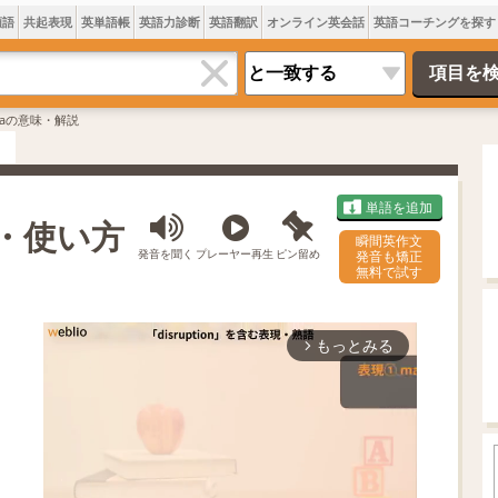
類語
共起表現
英単語帳
英語力診断
英語翻訳
オンライン英会話
英語コーチングを探す
faの意味・解説
単語を追加
方・使い方
瞬間英作文
発音を聞く
プレーヤー再生
ピン留め
発音も矯正
無料で試す
もっとみる
arrow_forward_ios