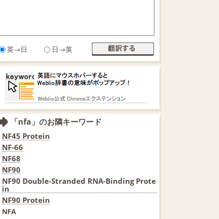
英→日
日→英
「nfa」のお隣キーワード
NF45 Protein
NF-66
NF68
NF90
NF90 Double-Stranded RNA-Binding Prote
in
NF90 Protein
NFA