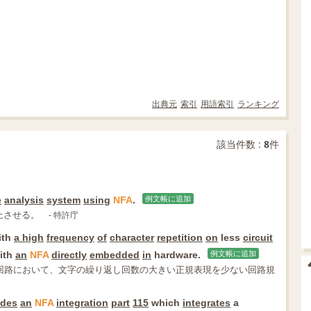
出典元
索引
用語索引
ランキング
該当件数 :
8
件
e
analysis
system
using
NFA
.
例文帳に追加
上させる。
- 特許庁
ith
a high
frequency
of
character
repetition
on
less
circuit
ith
an
NFA
directly
embedded
in
hardware.
例文帳に追加
回路において、文字の繰り返し回数の大きい正規表現を少ない回路規
udes
an
NFA
integration
part
115
which
integrates
a