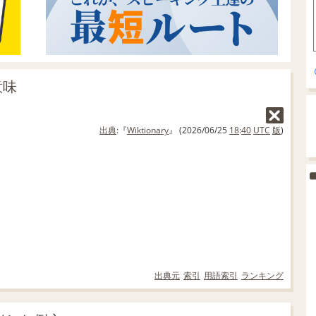
意味
出典
:『
Wiktionary
』 (2026/06/25
18
:
40
UTC
版
)
出典元
索引
用語索引
ランキング