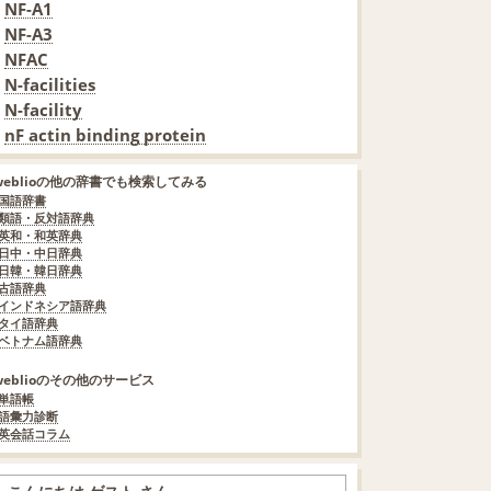
NF-A1
NF-A3
NFAC
N-facilities
N-facility
nF actin binding protein
weblioの他の辞書でも検索してみる
国語辞書
類語・反対語辞典
英和・和英辞典
日中・中日辞典
日韓・韓日辞典
古語辞典
インドネシア語辞典
タイ語辞典
ベトナム語辞典
weblioのその他のサービス
単語帳
語彙力診断
英会話コラム