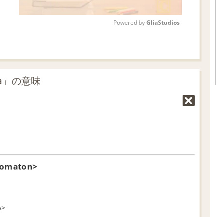
Powered by 
GliaStudios
M
u
t
a」の意味
e
utomaton>
A>