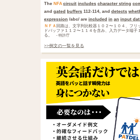
The
NFA
circuit
includes
character string
com
and
gated
buffers
112-114, and
detects
whet
expression
/abc/ are
included
in
an
input dat
ＮＦＡ
回路は、文字列比較器１０２〜１０４、フリ
ドバッファ１１２〜１１４を含み、入力データ端子１
る。
- 特許庁
>>例文の一覧を見る