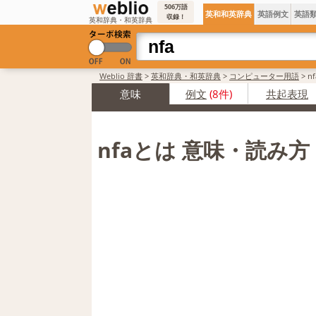
506万語
英和和英辞典
英語例文
英語
収録！
英和辞典・和英辞典
Weblio 辞書
>
英和辞典・和英辞典
>
コンピューター用語
>
n
意味
例文
(8件)
共起表現
nfaとは 意味・読み