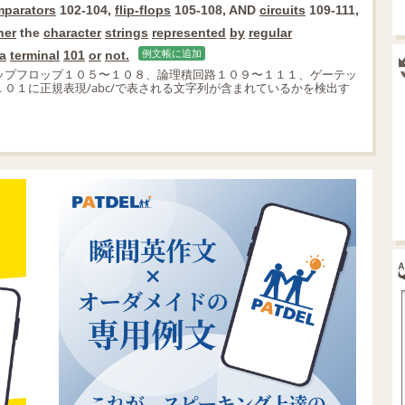
parators
102-104,
flip-flops
105-108, AND
circuits
109-111,
her
the
character
strings
represented
by
regular
a
terminal
101
or
not.
例文帳に追加
ップフロップ１０５〜１０８、論理積回路１０９〜１１１、ゲーテッ
０１に正規表現/abc/で表される文字列が含まれているかを検出す