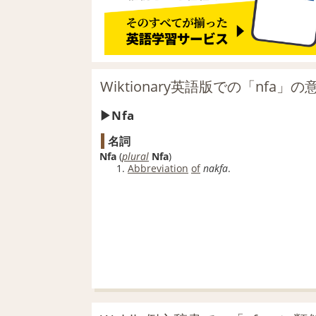
Wiktionary英語版での「nfa」の
Nfa
名詞
Nfa
(
plural
Nfa
)
Abbreviation
of
nakfa
.