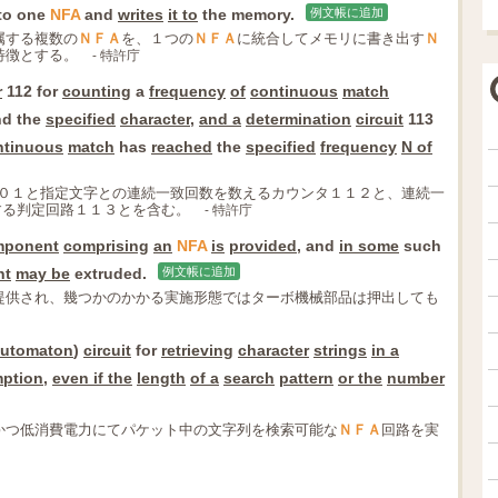
to one
NFA
and
writes
it to
the memory.
例文帳に追加
属する複数の
ＮＦＡ
を、１つの
ＮＦＡ
に統合してメモリに書き出す
Ｎ
特徴とする。
- 特許庁
r
112 for
counting
a
frequency
of
continuous
match
d the
specified
character
,
and a
determination
circuit
113
ntinuous
match
has
reached
the
specified
frequency
N of
０１と指定文字との連続一致回数を数えるカウンタ１１２と、連続一
する判定回路１１３とを含む。
- 特許庁
mponent
comprising
an
NFA
is
provided
, and
in some
such
nt
may be
extruded.
例文帳に追加
提供され、幾つかのかかる実施形態ではターボ機械部品は押出しても
 Automaton
)
circuit
for
retrieving
character
strings
in a
ption
,
even if the
length
of a
search
pattern
or the
number
かつ低消費電力にてパケット中の文字列を検索可能な
ＮＦＡ
回路を実