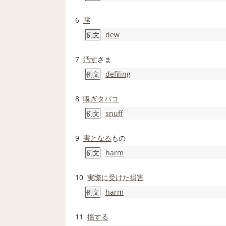
6
露
dew
例文
7
汚す
さま
defiling
例文
8
嗅ぎタバコ
snuff
例文
9
害
となる
もの
harm
例文
10
実際に
受けた
損害
harm
例文
11
揺する