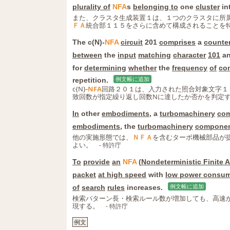
plurality of
NFA
s
belonging to
one
cluster
in
また、クラスタ生成装置１は、１つのクラスタに所
ＦＡ
統合部１１５をさらに含めて構成されることを
The c(N)-
NFA
circuit
201
comprises
a
counte
between
the
input
matching
character
101
an
for
determining
whether
the
frequency
of
co
repetition.
例文帳に追加
c{N}-
NFA
回路２０１は、入力された照合対象文字１
致回数が指定繰り返し回数Nに達したか否かを判定
In
other
embodiments
, a
turbomachinery
co
embodiments
, the
turbomachinery
compone
他の実施形態では、
ＮＦＡ
を含むターボ機械部品が
よい。
- 特許庁
To
provide
an
NFA
(
Nondeterministic Finite
packet
at high speed
with
low power consum
of
search
rules
increases.
例文帳に追加
検索パターン長・検索ルール数が増加しても、高速
現する。
- 特許庁
例文