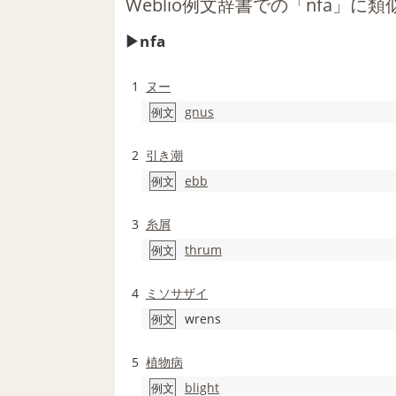
Weblio例文辞書での「nfa」に
nfa
1
ヌー
gnus
例文
2
引き潮
ebb
例文
3
糸屑
thrum
例文
4
ミソサザイ
wrens
例文
5
植物病
blight
例文