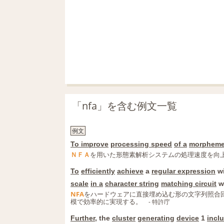
「nfa」を含む例文一覧
例文
To improve
processing speed
of a
morphem
ＮＦＡ
を用いた形態素解析システムの処理速度を向
To
efficiently
achieve
a
regular expression
w
scale
in a
character string
matching circuit
w
NFA
をハードウェアに直接埋め込む形の文字列照合
模で効率的に実現する。
- 特許庁
Further
, the
cluster
generating
device
1
incl