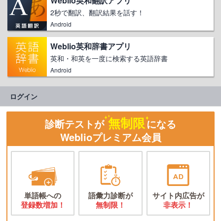
Weblio英和翻訳アプリ
2秒で翻訳、翻訳結果を話す！
Android
Weblio英和辞書アプリ
英和・和英を一度に検索する英語辞書
Android
ログイン
無制限
診断テストが
になる
Weblioプレミアム会員
単語帳への
語彙力診断が
サイト内広告が
登録数増加！
無制限！
非表示！