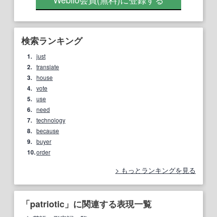
検索ランキング
1.
just
2.
translate
3.
house
4.
vote
5.
use
6.
need
7.
technology
8.
because
9.
buyer
10.
order
もっとランキングを見る
「patriotic」に関連する表現一覧