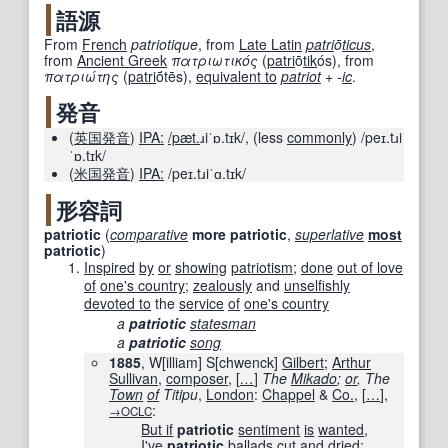
語源
From
French
patriotique
, from
Late Latin
patri
ō
ticus
,
from
Ancient Greek
πατριωτικός
(
patri
ō
tik
ós
)
, from
πατριώτης
(
patri
ṓtēs
)
,
equivalent to
patriot
+‎
-
ic
.
発音
(
英国
発音
)
IPA:
/p
æt.
ɹiˈɒ.tɪk/
,
(
less
commonly
)
/peɪ.tɹi
ˈɒ.tɪk/
(
米国
発音
)
IPA:
/peɪ.tɹiˈɑ.tɪk/
形容詞
patriotic
(
comparative
more
patriotic
,
superlative
most
patriotic
)
Inspired
by
or
showing
patriotism
;
done
out of love
of
one's country
;
zealously
and
unselfishly
devoted to
the
service
of
one's country
a
patriotic
statesman
a
patriotic
song
1885
, W[illiam] S[chwenck]
Gilbert
;
Arthur
Sullivan
,
composer
,
[
…
]
The
Mikado
;
or
, The
Town
of
Titipu
,
London
:
Chappel
&
Co.
,
[
…
]
,
:
→OCLC
But if
patriotic
sentiment
is
wanted
,
I've
patriotic
ballads
cut and dried
;