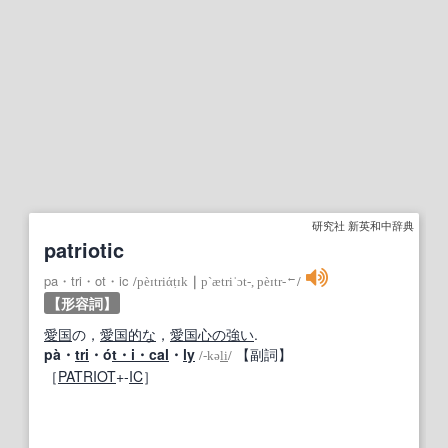
研究社 新英和中辞典
patriotic
←
pa・tri・ot・ic
/
pèɪtriάṭɪk
｜
p`ætriˈɔt‐, pèɪtr‐
/
【形容詞】
愛国
の，
愛国的な
，
愛国心の強い
.
pà・
tri
・ó
t・i・cal
・
ly
【副詞】
/
‐kə
li
/
［
PATRIOT
+‐
IC
］