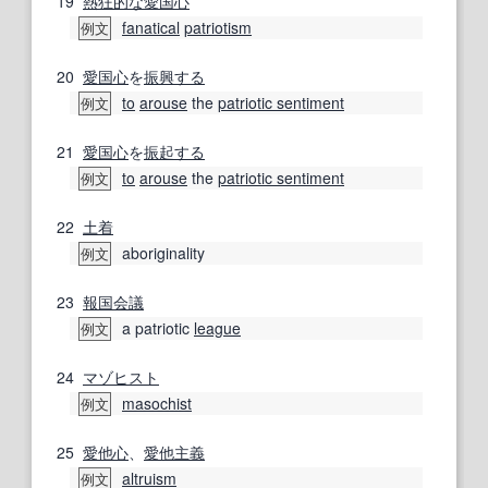
19
熱狂的な
愛国心
fanatical
patriotism
例文
20
愛国心
を
振興する
to
arouse
the
patriotic sentiment
例文
21
愛国心
を
振起する
to
arouse
the
patriotic sentiment
例文
22
土着
aboriginality
例文
23
報国
会議
a patriotic
league
例文
24
マゾヒスト
masochist
例文
25
愛他
心
、
愛他主義
altruism
例文