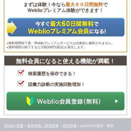
まずは体験！今なら
最大６０日間無料
で
Weblioプレミアム体験ができます！
※無料期間終了後、Weblioプレミアムサービスは自動的に解約されません。
※無料期間が終了すると月額330円(税込)が発生します。
無料会員になると使える機能が満載！
検索履歴を保存できる！
語彙力診断の実施回数増加！
Weblio 辞書
>
英和辞典・和英辞典
>
英和辞典
>
patriotic
の意味・解説