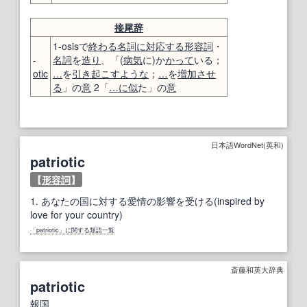
接尾辞
1-osisで
終わる
名詞
に対応する
形容詞
・
-
名詞
を
造り
、「(
病気
に)か
かって
いる；
otic
…
を
引き起こす
ような
；
…
を
増加させ
る
」の
意
2「
…に
似
た」の
意
日本語WordNet(英和)
patriotic
【
形容詞
】
1.
あなたの国に対する愛情の影響を受ける(inspired by
love for your country)
「patriotic」に関する類語一覧
斎藤和英大辞典
patriotic
報国