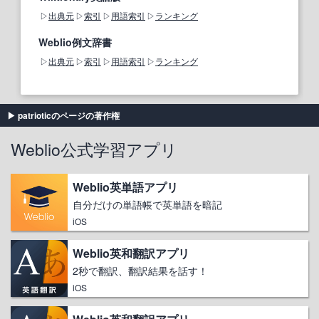
出典元
索引
用語索引
ランキング
Weblio例文辞書
出典元
索引
用語索引
ランキング
patrioticのページの著作権
Weblio公式学習アプリ
Weblio英単語アプリ
自分だけの単語帳で英単語を暗記
iOS
Weblio英和翻訳アプリ
2秒で翻訳、翻訳結果を話す！
iOS