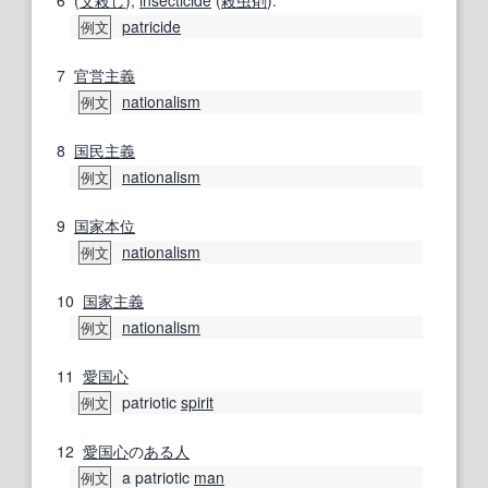
6
(
父殺し
),
insecticide
(
殺虫剤
).
patricide
例文
7
官営
主義
nationalism
例文
8
国民主義
nationalism
例文
9
国家
本位
nationalism
例文
10
国家主義
nationalism
例文
11
愛国心
patriotic
spirit
例文
12
愛国心
の
ある人
a patriotic
man
例文