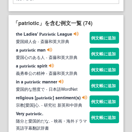
「patriotic」を含む例文一覧 (74)
the Ladies'
League
Patriotic
例文帳に追加
愛国婦人会
- 斎藤和英大辞典
a
man
patriotic
例文帳に追加
愛国心のある人
- 斎藤和英大辞典
a
spirit
patriotic
例文帳に追加
義勇奉公の精神
- 斎藤和英大辞典
in a
manner
patriotic
例文帳に追加
愛国的な態度で
- 日本語WordNet
religious [
] sentiment(s)
patriotic
例文帳に追加
宗教[愛国]心.
- 研究社 新英和中辞典
Very
.
patriotic
例文帳に追加
随分と愛国的だな.
- 映画・海外ドラマ
英語字幕翻訳辞書