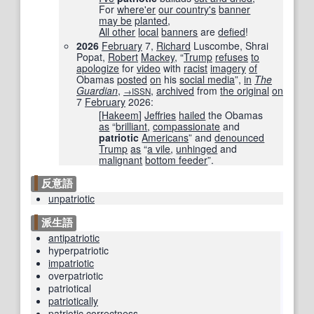
For
where'er
our country
's
banner
may be
planted
,
All other
local
banners
are
defied
!
2026
February
7,
Richard
Luscombe, Shrai
Popat,
Robert
Mackey
, “
Trump
refuses
to
apologize
for
video
with
racist
imagery
of
Obamas
posted
on
his
social media
”,
in
The
Guardian
‎,
,
archived
from
the original
on
→ISSN
7
February
2026
:
[
Hakeem
]
Jeffries
hailed
the Obamas
as
“
brilliant
,
compassionate
and
patriotic
Americans
” and
denounced
Trump
as
“
a vile
,
unhinged
and
malignant
bottom feeder
”.
反意語
unpatriotic
派生語
antipatriotic
hyperpatriotic
impatriotic
overpatriotic
patriotical
patriotically
patriotic
correctness