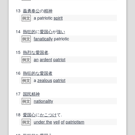
13
義勇奉公
の
精神
a patriotic
spirit
例文
14
熱狂的
に
愛国心
が
強い
fanatically
patriotic
例文
15
熱烈な
愛国者
.
an
ardent
patriot
例文
16
熱狂的な
愛国者
a
zealous
patriot
例文
17
国民精神
nationality
例文
18
愛国心
に
かこつけ
て.
under the
veil
of
patriotism
例文