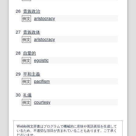
26
貴族政治
aristocracy
例文
27
貴族
政体
aristocracy
例文
28
自愛
的
egoistic
例文
29
平和主義
pacifism
例文
30
礼儀
courtesy
例文
Weblio例文辞書はプログラムで機械的に意味や英語表現を生成して
いるため、不適切な項目が含まれていることもあります。ご了承く
ださいませ。