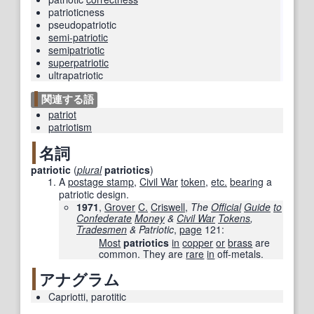
patrioticness
pseudopatriotic
semi-patriotic
semipatriotic
superpatriotic
ultrapatriotic
関連する語
patriot
patriotism
名詞
patriotic
(
plural
patriotics
)
A
postage stamp
,
Civil War
token
,
etc.
bearing
a
patriotic design.
1971
,
Grover
C.
Criswell
,
The
Official
Guide
to
Confederate
Money
&
Civil War
Tokens
,
Tradesmen
& Patriotic
,
page
121
:
Most
patriotics
in
copper
or
brass
are
common. They are
rare
in
off-metals.
アナグラム
Capriotti
,
parotitic