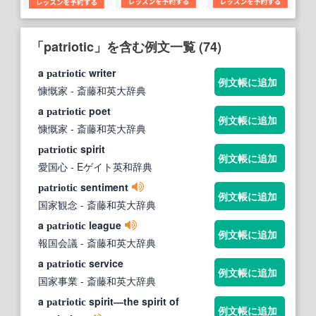
「patriotic」を含む例文一覧 (74)
a
writer
patriotic
例文帳に追加
慷慨家
- 斎藤和英大辞典
a
poet
patriotic
例文帳に追加
慷慨家
- 斎藤和英大辞典
spirit
patriotic
例文帳に追加
愛国心
- Eゲイト英和辞典
sentiment
patriotic
例文帳に追加
国家観念
- 斎藤和英大辞典
a
league
patriotic
例文帳に追加
報国会議
- 斎藤和英大辞典
a
service
patriotic
例文帳に追加
国家事業
- 斎藤和英大辞典
a
spirit―the spirit of
patriotic
例文帳に追加