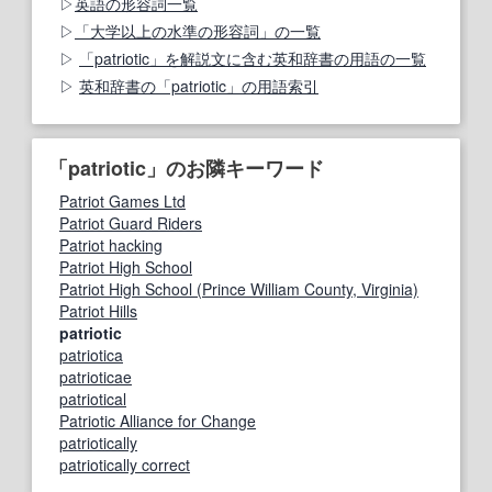
英語の形容詞一覧
「大学以上の水準の形容詞」の一覧
「patriotic」を解説文に含む英和辞書の用語の一覧
英和辞書の「patriotic」の用語索引
「patriotic」のお隣キーワード
Patriot Games Ltd
Patriot Guard Riders
Patriot hacking
Patriot High School
Patriot High School (Prince William County, Virginia)
Patriot Hills
patriotic
patriotica
patrioticae
patriotical
Patriotic Alliance for Change
patriotically
patriotically correct