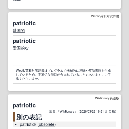
Weblio英和対訳辞書
patriotic
愛国
的
patriotic
愛国的な
Weblio英和対訳辞書はプログラムで機械的に意味や英語表現を生成
しているため、不適切な項目が含まれていることもあります。ご了
承くださいませ。
Wiktionary英語版
patriotic
出典
:『
Wiktionary
』 (2026/03/28
18
:
51
UTC
版
)
別の表記
patriotick
(
obsolete
)