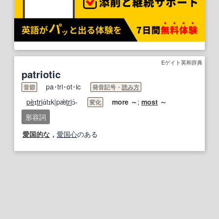
Eゲイト英和辞典
patriotic
pa･tri･ot･ic
音節
発音記号・
読み方
pe
̀ɪ
tri
ɑ́tɪk|pæ̀
tri
ɔ́-
more
～
;
most
～
変化
形容詞
愛国的な
，
愛国心
のある