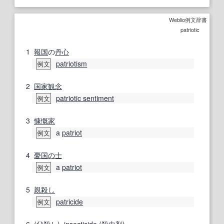
Weblio例文辞書
patriotic
1
報国
の
丹心
patriotism
例文
2
国家
観念
patriotic sentiment
例文
3
慷慨
家
a
patriot
例文
4
憂国の士
a
patriot
例文
5
親殺し
patricide
例文