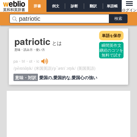
辞書
例文
診断
翻訳
単語帳
英和和英辞書
ログイン
単語
保存
を
patriotic
とは
瞬間英作文
意味・読み方・使い方
継続のコツを
無料で試す
pa・tri・ot・ic
/
/
(米国英語)
/
/
(英国英語)
pèɪtriάṭɪk
p`ætriˈɔtṭɪk
意味・対訳
愛国の,愛国的な,愛国心の強い