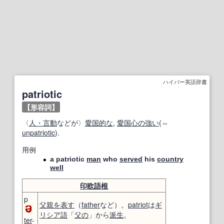
ハイパー英語辞書
patriotic
【形容詞】
〈
人・言
動
などが〉
愛国的な
,
愛国心の強い
(⇔
unpatriotic
).
用例
a patriotic
man
who
served
his
country
well
印欧語
根
p
父親
を表す
（
father
など）。
patriot
は
ギ
リシア語
「
父の
」から
派生
。
ter
-