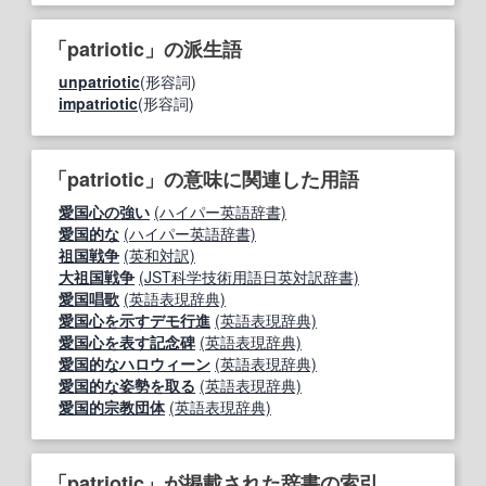
「patriotic」の派生語
unpatriotic
(形容詞)
impatriotic
(形容詞)
「patriotic」の意味に関連した用語
愛国心の強い
(ハイパー英語辞書)
愛国的な
(ハイパー英語辞書)
祖国戦争
(英和対訳)
大祖国戦争
(JST科学技術用語日英対訳辞書)
愛国唱歌
(英語表現辞典)
愛国心を示すデモ行進
(英語表現辞典)
愛国心を表す記念碑
(英語表現辞典)
愛国的なハロウィーン
(英語表現辞典)
愛国的な姿勢を取る
(英語表現辞典)
愛国的宗教団体
(英語表現辞典)
「patriotic」が掲載された辞書の索引