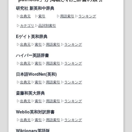
研究社 新英和中辞典
出典元
索引
用語索引
ランキング
カテゴリ
品詞別索引
Eゲイト英和辞典
出典元
索引
用語索引
ランキング
ハイパー英語辞書
出典元
索引
用語索引
ランキング
日本語WordNet(英和)
出典元
索引
用語索引
ランキング
斎藤和英大辞典
出典元
索引
用語索引
ランキング
Weblio英和対訳辞書
出典元
索引
用語索引
ランキング
Wiktionary英語版