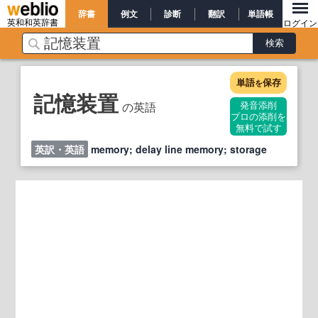
辞書
例文
診断
翻訳
単語帳
英和和英辞書
ログイン
単語
保存
を
記憶装置
の英語
発音添削
プロの添削を
無料で試す
英訳・英語
memory; delay line memory; storage