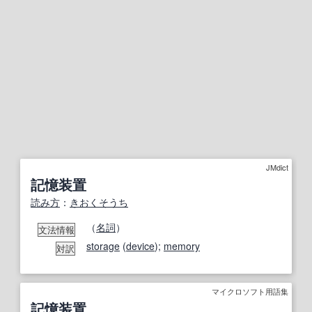
JMdict
記憶装置
読み方
：
きおくそうち
（
名詞
）
文法情報
storage
(
device
);
memory
対訳
マイクロソフト用語集
記憶装置