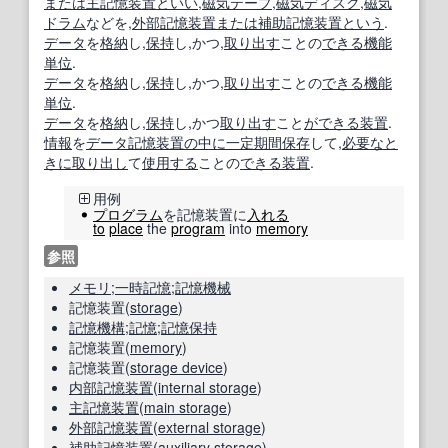
または
主記憶装置
といい
,
磁気テープ
,
磁気ディスク
,
磁気
ドラム
などを,
外部記憶装置
または
補助記憶装置
という
.
データ
を
格納
し,
保持
し,かつ,
取り出す
ことの
できる
機能
単位
.
データ
を
格納
し,
保持
し,かつ,
取り出す
ことの
できる
機能
単位
.
データ
を
格納
し,
保持
し,かつ
取り出す
こと
ができる
装置
.
情報
を
データ記憶
装置
の中に
一定期間
保存
して,
必要なと
きに
取り出し
て
使用する
ことの
できる
装置
.
用例
プログラム
を記憶装置に
入れる
to
place
the
program
into
memory
参照
メモリ
;
一時記憶
;
記憶機械
記憶装置(
storage
)
記憶機構
;
記憶
;
記憶保持
記憶装置(
memory
)
記憶装置(
storage device
)
内部記憶装置
(
internal storage
)
主記憶装置
(
main storage
)
外部記憶装置
(
external storage
)
補助記憶装置
(
auxiliary storage
)