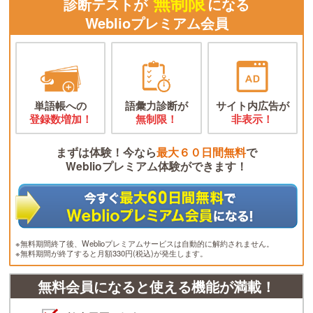
無制限
診断テストが
になる
Weblioプレミアム会員
単語帳への
語彙力診断が
サイト内広告が
登録数増加！
無制限！
非表示！
まずは体験！今なら
最大６０日間無料
で
Weblioプレミアム体験ができます！
※無料期間終了後、Weblioプレミアムサービスは自動的に解約されません。
※無料期間が終了すると月額330円(税込)が発生します。
無料会員になると使える機能が満載！