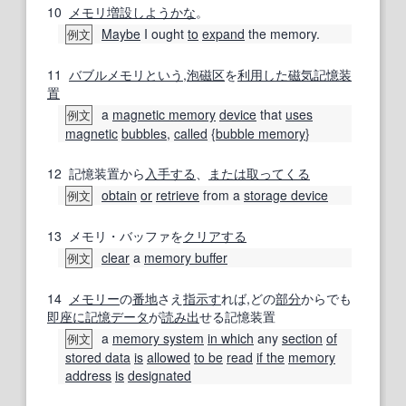
10
メモリ増設
しようかな
。
Maybe
I ought
to
expand
the memory.
例文
11
バブルメモリ
という
,
泡
磁区
を
利用した
磁気記憶装
置
a
magnetic memory
device
that
uses
例文
magnetic
bubbles
,
called
{
bubble memory
}
12
記憶装置から
入手する
、
または
取ってくる
obtain
or
retrieve
from a
storage device
例文
13
メモリ・バッファを
クリアする
clear
a
memory buffer
例文
14
メモリー
の
番地
さえ
指示す
れば,どの
部分
からでも
即座に
記憶データ
が
読み出
せる記憶装置
a
memory system
in which
any
section
of
例文
stored data
is
allowed
to be
read
if the
memory
address
is
designated