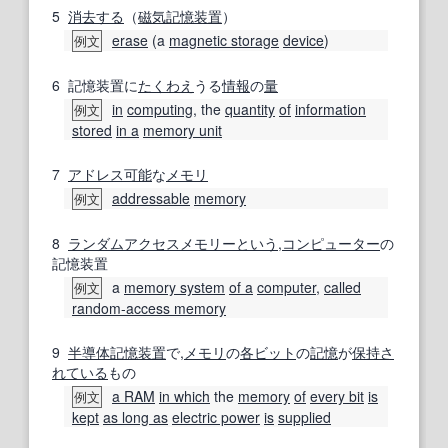
5
消去する
（
磁気記憶装置
）
erase
(a
magnetic storage
device
)
例文
6
記憶装置に
たくわえ
うる
情報
の
量
in
computing
, the
quantity
of
information
例文
stored
in a
memory unit
7
アドレス可能
な
メモリ
addressable
memory
例文
8
ランダムアクセスメモリー
という
,
コンピューター
の
記憶装置
a
memory system
of a
computer
,
called
例文
random-access memory
9
半導体記憶装置
で,
メモリ
の
各
ビット
の
記憶
が
保持
さ
れている
もの
a RAM
in which
the
memory
of
every bit
is
例文
kept
as long as
electric power
is
supplied