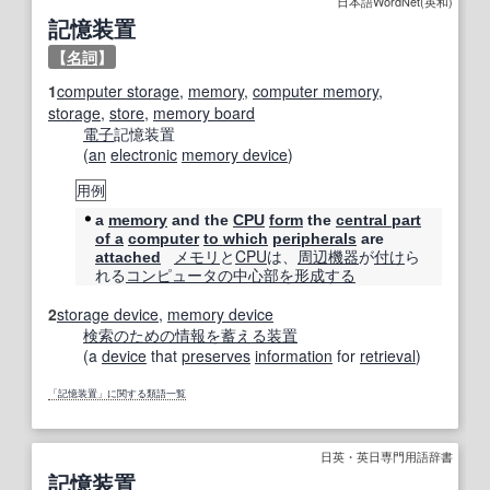
日本語WordNet(英和)
記憶装置
【
名詞
】
1
computer storage
,
memory
,
computer memory
,
storage
,
store
,
memory board
電子
記憶装置
(
an
electronic
memory device
)
用例
a
memory
and the
CPU
form
the
central part
of a
computer
to which
peripherals
are
メモリ
と
CPU
は、
周辺機器
が
付け
ら
attached
れる
コンピュータ
の中
心部
を形成する
2
storage device
,
memory device
検索
のための
情報
を蓄える
装置
(a
device
that
preserves
information
for
retrieval
)
「記憶装置」に関する類語一覧
日英・英日専門用語辞書
記憶装置