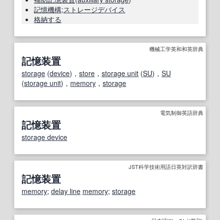
記憶機構
;
ストレージデバイス
格納する
機械工学英和和英辞典
記憶装置
storage
(
device
)，
store
，
storage unit
(
SU
)，
SU
(
storage unit
)，
memory
，
storage
電気制御英語辞典
記憶装置
storage device
JST科学技術用語日英対訳辞書
記憶装置
memory
;
delay line
memory
;
storage