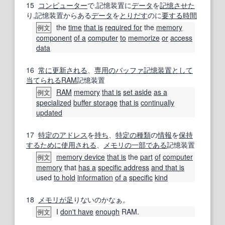
15
コンピューター
で,記憶装置に
データ
を
記憶
させた
り,記憶装置からある
データ
を
とりだす
のに
要する
時間
the
time
that is
required for
the
memory
例文
component
of a
computer
to
memorize
or
access
data
16
常に
更新
される
、
専用の
バッファ記憶装置
として
当てられる
RAM
記憶装置
RAM
memory
that is
set aside
as a
例文
specialized
buffer storage
that is
continually
updated
17
特定の
アドレス
を
持ち
、
特定の種類
の
情報
を
保持
する
ために
使用される
、
メモリ
の一部
である
記憶装置
memory device
that is
the
part
of
computer
例文
memory
that
has a
specific address
and that is
used
to hold
information
of a
specific
kind
18
メモリ
が足
りないのかなぁ。
I
don't have
enough
RAM.
例文