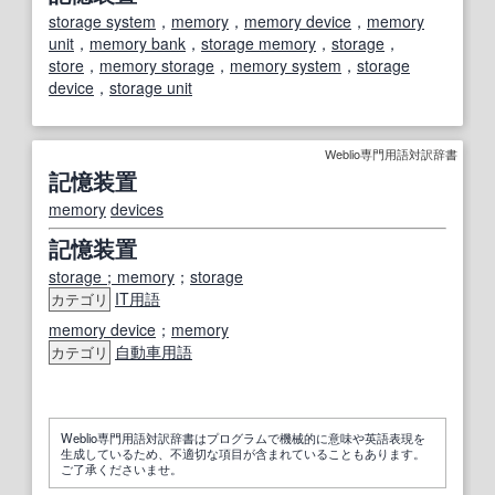
storage system
，
memory
，
memory device
，
memory
unit
，
memory bank
，
storage memory
，
storage
，
store
，
memory storage
，
memory system
，
storage
device
，
storage unit
Weblio専門用語対訳辞書
記憶装置
memory
devices
記憶装置
storage；memory
；
storage
IT
用語
カテゴリ
memory device
；
memory
自動車用語
カテゴリ
Weblio専門用語対訳辞書はプログラムで機械的に意味や英語表現を
生成しているため、不適切な項目が含まれていることもあります。
ご了承くださいませ。