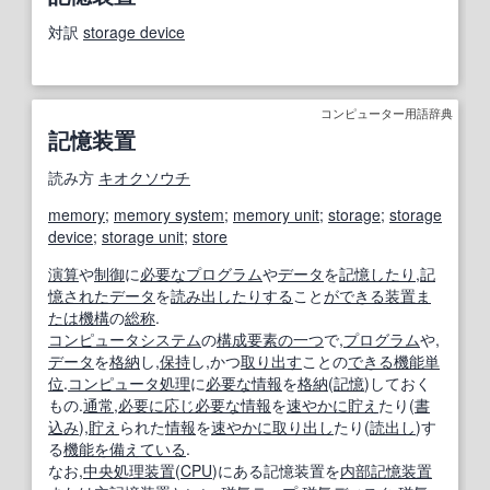
対訳
storage device
コンピューター用語辞典
記憶装置
読み方
キオクソウチ
memory
;
memory system
;
memory unit
;
storage
;
storage
device
;
storage unit
;
store
演算
や
制御
に
必要な
プログラム
や
データ
を
記憶
したり
,
記
憶
された
データ
を
読み出し
たりする
こと
ができる
装置
ま
たは
機構
の
総称
.
コンピュータシステム
の
構成要素
の一つ
で,
プログラム
や,
データ
を
格納
し,
保持
し,かつ
取り出す
ことの
できる
機能単
位
.
コンピュータ処理
に
必要な情報
を
格納
(
記憶
)しておく
もの.
通常
,
必要に応じ
必要な情報
を
速やかに
貯え
たり(
書
込み
),
貯え
られた
情報
を
速やかに
取り出し
たり(
読出し
)す
る
機能
を備えている
.
なお,
中央処理装置
(
CPU
)にある記憶装置を
内部記憶装置