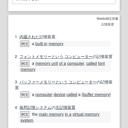
Weblio例文辞書
記憶装置
1
内蔵
された
記憶装置.
a
built‐in
memory
例文
2
フォントメモリー
という
,
コンピューター
の記憶装置
a
memory unit
of a
computer
,
called
font
例文
memory
3
バッファーメモリー
という
,
コンピューター
の記憶装
置
a
computer
device
called
a {
buffer memory
}
例文
4
仮想記憶システム
の
主記憶装置
the
main memory
in a
virtual memory
例文
system