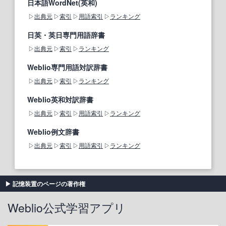
日本語WordNet(英和)
出典元
索引
用語索引
ランキング
日英・英日専門用語辞書
出典元
索引
ランキング
Weblio専門用語対訳辞書
出典元
索引
ランキング
Weblio英和対訳辞書
出典元
索引
用語索引
ランキング
Weblio例文辞書
出典元
索引
用語索引
ランキング
記憶装置のページの著作権
Weblio公式学習アプリ