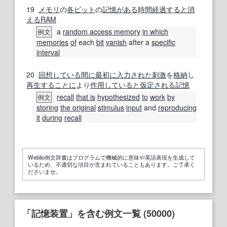
19
メモリ
の
各
ビット
の
記憶
がある
時間経過
すると
消
える
RAM
a
random access memory
in which
例文
memories
of
each
bit
vanish
after a
specific
interval
20
回想
している間に
最初に
入力された
刺激
を
格納
し
再生する
ことに
より
作用
していると
仮定
される
記憶
recall
that is
hypothesized
to
work
by
例文
storing
the original
stimulus
input
and
reproducing
it
during
recall
Weblio例文辞書はプログラムで機械的に意味や英語表現を生成して
いるため、不適切な項目が含まれていることもあります。ご了承く
ださいませ。
「記憶装置」を含む例文一覧 (50000)