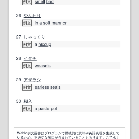
smell
bad
例文
26
やんわり
in a
soft
manner
例文
27
しゃっくり
a
hiccup
例文
28
イタチ
weasels
例文
29
アザラシ
earless
seals
例文
30
糊
入
a paste-pot
例文
Weblio例文辞書はプログラムで機械的に意味や英語表現を生成して
いるため、不適切な項目が含まれていることもあります。ご了承く