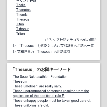
Thalia
Thanatos
Themis
Theseus
Titan
Tithonus
Triton
ギリシア神話カテゴリの他の用語
「Theseus」を解説文に含む英和辞書の用語の一覧
英和辞書の「Theseus」の用語索引
「Theseus」のお隣キーワード
The Seub Nakhasathien Foundation
Theseum
These umeboshi are really salty.
These ungrammatical sentences resulted from the
application of the additional rule F.
These unhappy people must be taken good care of.
These uniforms are old.