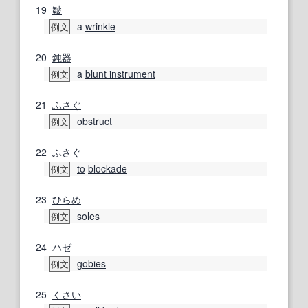
19
皺
a
wrinkle
例文
20
鈍器
a
blunt instrument
例文
21
ふさぐ
obstruct
例文
22
ふさぐ
to
blockade
例文
23
ひらめ
soles
例文
24
ハゼ
gobies
例文
25
くさい