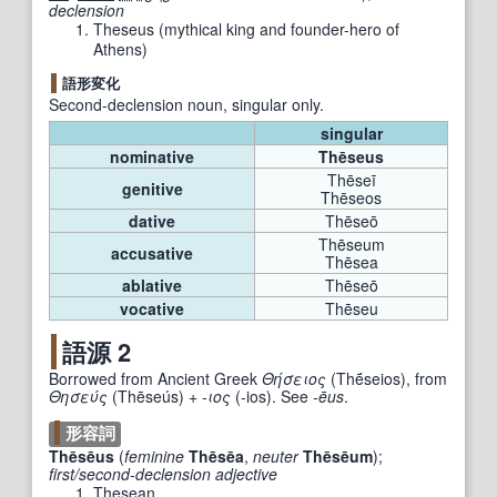
declension
Theseus
(
mythical king and founder-hero of
Athens
)
語形変化
Second-declension noun, singular only.
singular
nominative
Thēseus
Thēseī
genitive
Thēseos
dative
Thēseō
Thēseum
accusative
Thēsea
ablative
Thēseō
vocative
Thēseu
語源 2
Borrowed from Ancient Greek
Θήσειος
(
Thḗseios
)
, from
Θησεύς
(
Thēseús
)
+
-ιος
(
-ios
)
. See
-ēus
.
形容詞
Thēsēus
(
feminine
Thēsēa
,
neuter
Thēsēum
)
;
first/second-declension adjective
Thesean