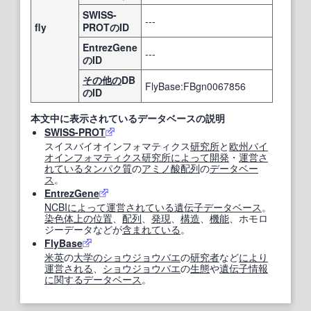
SWISS-
---
fly
PROTのID
EntrezGene
---
のID
その他の
DB
FlyBase:FBgn0067856
のID
本文中に表示されているデータベースの説明
SWISS-PROT
スイスバイオインフォマティクス
研究所
と
欧州
バイ
オインフォマティクス
研究所
によって
開発
・
運営
さ
れている
タンパク質
の
アミノ酸配列
の
データベー
ス
。
EntrezGene
NCBI
によって
運営
されている
遺伝子データベース
。
染色体
上の
位置
、
配列
、
発現
、
構造
、
機能
、ホモロ
ジーデータなどが
含まれている
。
FlyBase
米英
の
大学の
ショウジョウバエ
の
研究者
など
により
運営
される
、
ショウジョウバエ
の
生態
や
遺伝子情報
に関する
データベース
。