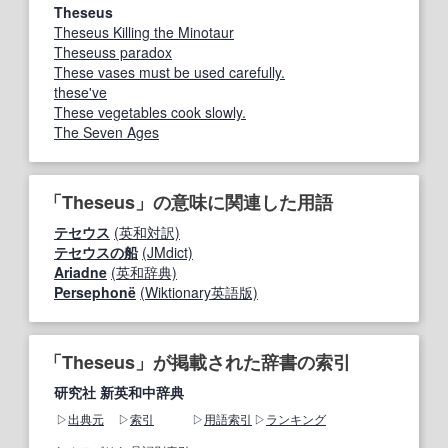
Theseus
Theseus Killing the Minotaur
Theseuss paradox
These vases must be used carefully.
these've
These vegetables cook slowly.
The Seven Ages
「Theseus」の意味に関連した用語
テセウス
(英和対訳)
テセウスの船
(JMdict)
Ariadne
(英和辞典)
Persephonë
(Wiktionary英語版)
「Theseus」が掲載された辞書の索引
研究社 新英和中辞典
出典元
索引
用語索引
ランキング