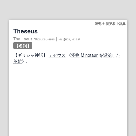
研究社 新英和中辞典
Theseus
The・seus
/
θíːsuːs, ‐siəs
｜
‐s(j)uːs, ‐siəs
/
【名詞】
【
ギリシャ神話
】
テセウス
《
怪物
Minotaur
を
退治
した
英雄
》.