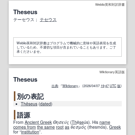
Weblio英和対訳辞書
Theseus
テーセウス；
テセウス
Weblio英和対訳辞書はプログラムで機械的に意味や英語表現を生成
しているため、不適切な項目が含まれていることもあります。ご了
承くださいませ。
Wiktionary英語版
Theseus
出典
:『
Wiktionary
』 (2026/04/07
19
:
47
UTC
版
)
別の表記
Thêseus
(
dated
)
語源
From
Ancient Greek
Θησεύς
(
Th
ē
se
ús
)
. His
name
comes from
the same
root
as
θεσμός
(
thesmós
)
,
Greek
for “
institution
”.