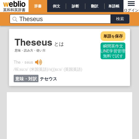
辞書
例文
診断
翻訳
単語帳
英和和英辞書
ログイン
単語
保存
を
Theseus
とは
瞬間英作文
意味・読み方・使い方
LINE学習管理
無料で試す
The・seus
/
/
(米国英語)
/
/
(英国英語)
θíːsuːs
s
(j)
uːs
意味・対訳
テセウス