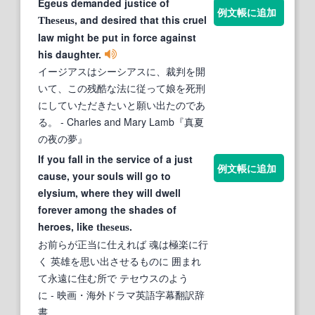
Egeus demanded justice of
例文帳に追加
, and desired that this cruel
Theseus
law might be put in force against
his daughter.
イージアスはシーシアスに、裁判を開
いて、この残酷な法に従って娘を死刑
にしていただきたいと願い出たのであ
る。
- Charles and Mary Lamb『真夏
の夜の夢』
If you fall in the service of a just
例文帳に追加
cause, your souls will go to
elysium, where they will dwell
forever among the shades of
heroes, like
.
theseus
お前らが正当に仕えれば 魂は極楽に行
く 英雄を思い出させるものに 囲まれ
て永遠に住む所で テセウスのよう
に
- 映画・海外ドラマ英語字幕翻訳辞
書