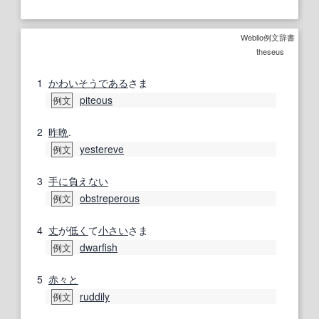
Weblio例文辞書
theseus
1
かわいそう
である
さま
piteous
例文
2
昨晩
.
yestereve
例文
3
手に負えない
obstreperous
例文
4
丈
が
低く
て
小さい
さま
dwarfish
例文
5
赤々と
ruddily
例文