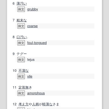
6
薄汚い
grubby
例文
7
粗末な
coarse
例文
8
口汚い
.
foul‐tongued
例文
9
テグー
tejus
例文
10
不潔な
vile
例文
11
定形
無
き
amorphous
例文
12
考え方
や
人柄
が
軽薄な
さま