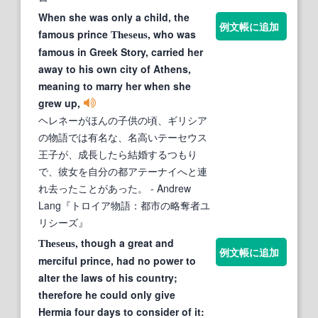
When she was only a child, the
例文帳に追加
famous prince
, who was
Theseus
famous in Greek Story, carried her
away to his own city of Athens,
meaning to marry her when she
grew up,
ヘレネーがほんの子供の頃、ギリシア
の物語では有名な、名高いテーセウス
王子が、成長したら結婚するつもり
で、彼女を自分の都アテーナイへと連
れ去ったことがあった。
- Andrew
Lang『トロイア物語：都市の略奪者ユ
リシーズ』
, though a great and
Theseus
例文帳に追加
merciful prince, had no power to
alter the laws of his country;
therefore he could only give
Hermia four days to consider of it: