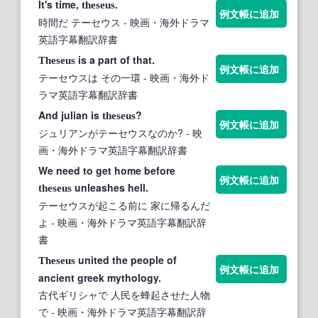
It's time,
.
theseus
例文帳に追加
時間だ テーセウス
- 映画・海外ドラマ
英語字幕翻訳辞書
is a part of that.
Theseus
例文帳に追加
テーセウスは その一環
- 映画・海外ド
ラマ英語字幕翻訳辞書
And julian is
?
theseus
例文帳に追加
ジュリアンがテーセウスなのか?
- 映
画・海外ドラマ英語字幕翻訳辞書
We need to get home before
例文帳に追加
unleashes hell.
theseus
テーセウスが起こる前に 家に帰るんだ
よ
- 映画・海外ドラマ英語字幕翻訳辞
書
united the people of
Theseus
例文帳に追加
ancient greek mythology.
古代ギリシャで 人民を蜂起させた人物
で
- 映画・海外ドラマ英語字幕翻訳辞