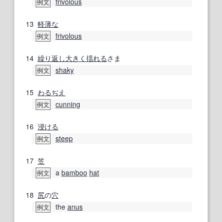
frivolous
例文
13
軽薄な
frivolous
例文
14
繰り返し
大きく
揺れる
さま
shaky
例文
15
わるぢえ
cunning
例文
16
浸ける
steep
例文
17
笠
a
bamboo
hat
例文
18
尻
の
穴
the
anus
例文