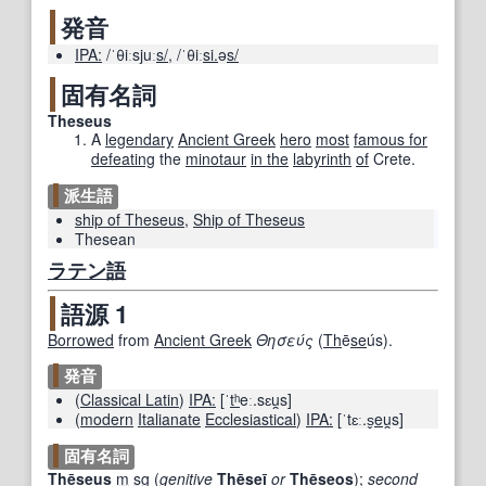
発音
IPA:
/ˈθiːsjuː
s/
,
/ˈθiː
si.
ə
s/
固有名詞
Theseus
A
legendary
Ancient Greek
hero
most
famous for
defeating
the
minotaur
in the
labyrinth
of
Crete.
派生語
ship of Theseus
,
Ship of Theseus
Thesean
ラテン語
語源 1
Borrowed
from
Ancient Greek
Θησεύς
(
Th
ē
se
ús
)
.
発音
(
Classical Latin
)
IPA:
[ˈ
tʰ
eː.sɛu̯s]
(
modern
Italianate
Ecclesiastical
)
IPA:
[ˈtɛː.s̬
eu
̯s]
固有名詞
Th
ē
seus
m
sg
(
genitive
Thēseī
or
Thēseos
)
;
second