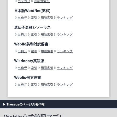
カテゴリ
品詞別索引
日本語WordNet(英和)
出典元
索引
用語索引
ランキング
遺伝子名称シソーラス
出典元
索引
用語索引
ランキング
Weblio英和対訳辞書
出典元
索引
用語索引
ランキング
Wiktionary英語版
出典元
索引
用語索引
ランキング
Weblio例文辞書
出典元
索引
用語索引
ランキング
Theseusのページの著作権
Weblio公式学習アプリ