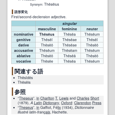
Thēsēius
Synonym:
語形変化
First/second-declension adjective.
singular
masculine
feminine
neuter
mas
nominative
Thēsēus
Thēsēa
Thēsēum
T
genitive
Thēsēī
Thēsēae
Thēsēī
Thē
dative
Thēsēō
Thēsēae
Thēsēō
accusative
Thēsēum
Thēsēam
Thēsēum
Th
ablative
Thēsēō
Thēsēā
Thēsēō
vocative
Thēsēe
Thēsēa
Thēsēum
T
関連する語
Thēsīdēs
Thēsēis
参照
“
Theseus
”,
in
Charlton
T.
Lewis
and
Charles
Short
(
1879
),
A
Latin
Dictionary
,
Oxford
:
Clarendon
Press
“
Theseus
”,
in
Gaffiot, Fé
lix
(
1934
),
Dictionnaire
illustré latin-franç
ais
, Hachette.