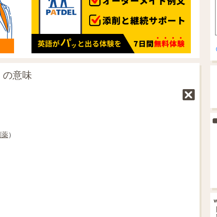
e」の意味
劇薬
）