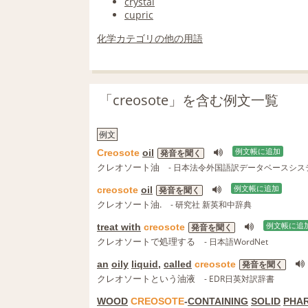
crystal
cupric
化学カテゴリの他の用語
「creosote」を含む例文一覧
例文
Creosote
oil
例文帳に追加
発音を聞く
クレオソート油
- 日本法令外国語訳データベースシス
creosote
oil
例文帳に追加
発音を聞く
クレオソート油.
- 研究社 新英和中辞典
treat with
creosote
例文帳に追
発音を聞く
クレオソートで処理する
- 日本語WordNet
an
oily
liquid
,
called
creosote
発音を聞く
クレオソートという油液
- EDR日英対訳辞書
WOOD
CREOSOTE
-
CONTAINING
SOLID
PHA