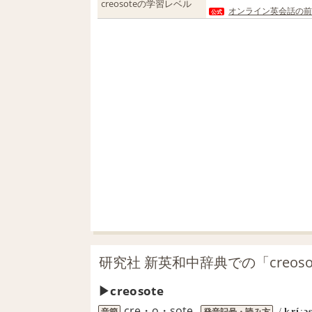
creosoteの学習レベル
オンライン英会話の前
公式
研究社 新英和中辞典での「creos
creosote
cre・o・sote
音節
発音記号・読み方
/
kríːə