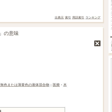
出典元
索引
用語索引
ランキング
e」の意味
る
無色
または
薄
黄色の
液体
混合物
；
医療
・
木
根