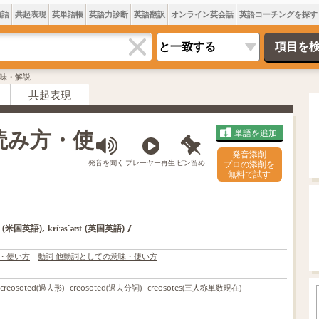
類語
共起表現
英単語帳
英語力診断
英語翻訳
オンライン英会話
英語コーチングを探す
の意味・解説
共起表現
・読み方・使
単語を追加
発音添削
発音を聞く
プレーヤー再生
ピン留め
プロの添削を
無料で試す
,
/
(米国英語)
(英国英語)
kríːəs`əʊt
・使い方
動詞 他動詞としての意味・使い方
creosoted
(過去形)
creosoted
(過去分詞)
creosotes
(三人称単数現在)