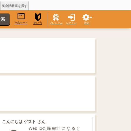
英会話教室を探す
小窓モード
プレミアム
ログイン
設定
使い方
こんにちは ゲスト さん
Weblio会員
になると
(無料)