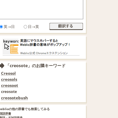
英→日
日→英
「creosote」のお隣キーワード
Creosol
creosols
creosoot
creosote
creosotebush
weblioの他の辞書でも検索してみる
国語辞書
類語・反対語辞典