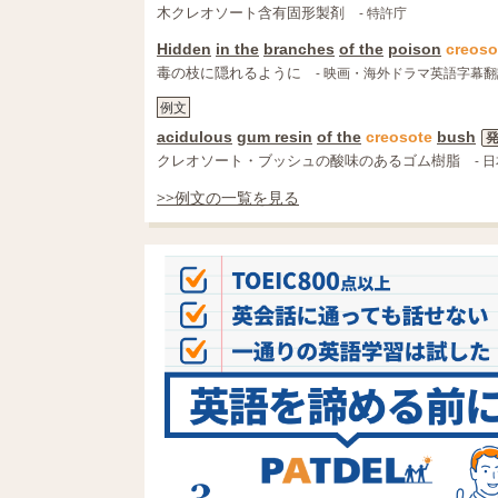
木クレオソート含有固形製剤
- 特許庁
Hidden
in the
branches
of the
poison
creoso
毒の枝に隠れるように
- 映画・海外ドラマ英語字幕
例文
acidulous
gum resin
of the
creosote
bush
クレオソート・ブッシュの酸味のあるゴム樹脂
- 日
>>例文の一覧を見る