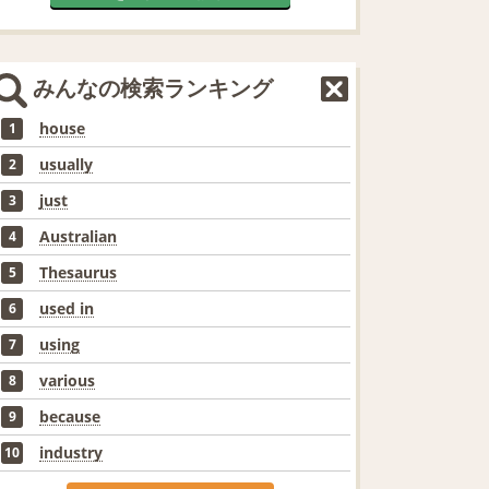
みんなの検索ランキング
house
1
usually
2
just
3
Australian
4
Thesaurus
5
used in
6
using
7
various
8
because
9
industry
10