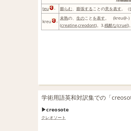
teu
-
膨らむ
、
膨張する
ことの
意
を表す
。（
未熟
の、
生の
こと
を表す
。 (kreu@-)
kreu
-
(
creatine
,
creodont
)。3.
残酷な
(
cruel
)
学術用語英和対訳集での「creoso
creosote
クレオソート