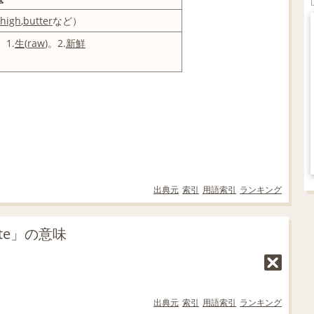
thigh
,
butter
など）
 1.
生
(
raw
)。2.
新鮮
。
出典元
索引
用語索引
ランキング
te」の意味
出典元
索引
用語索引
ランキング