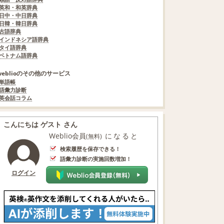
英和・和英辞典
日中・中日辞典
日韓・韓日辞典
古語辞典
インドネシア語辞典
タイ語辞典
ベトナム語辞典
weblioのその他のサービス
単語帳
語彙力診断
英会話コラム
こんにちは ゲスト さん
Weblio会員
になると
(無料)
検索履歴を保存できる！
語彙力診断の実施回数増加！
ログイン