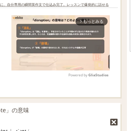
に、自分専用の瞬間英作文で仕込み完了。レッスンで爆発的に話せる
もっとみる
arrow_forward_ios
Powered by 
GliaStudios
M
u
t
ote」の意味
e
sòʊt
｜
‐s`əʊt
/