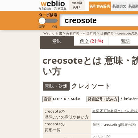
506万語
英和和英辞典
英語例文
英語
収録！
英和辞典・和英辞典
Weblio 辞書
>
英和辞典・和英辞典
>
英和辞典
>
creosote
意味
例文
(21件)
類語
creosoteとは 意味
い方
クレオソート
意味・対訳
cre・o・sote
/
音節
発音記号・読み方
kríːəsòʊt
creosoteの
名詞 不可算名詞としての意味
品詞ごとの意味や使い方
creosoteの
動詞：
creosoting
(現在分詞)
変形一覧
レベル
：
22