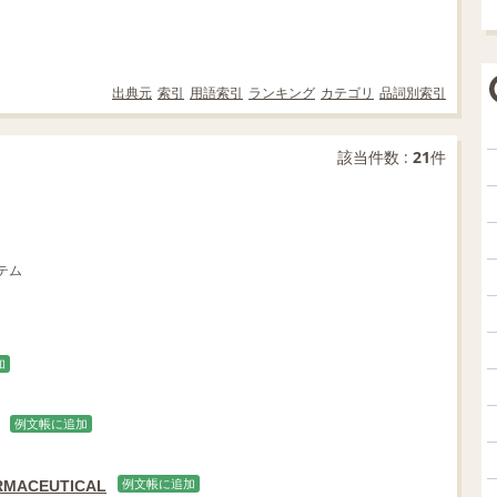
出典元
索引
用語索引
ランキング
カテゴリ
品詞別索引
該当件数 :
21
件
テム
加
例文帳に追加
RMACEUTICAL
例文帳に追加