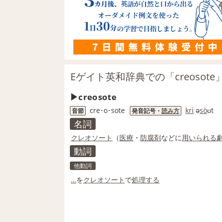
Eゲイト英和辞典での「creosot
creosote
cre･o･sote
kri
́ːə
so
̀ʊt
音節
発音記号・
読み方
名詞
クレオソート
（
医療
・
防腐剤
などに
用いられる
動詞
他動詞
…
を
クレオソート
で
処理する