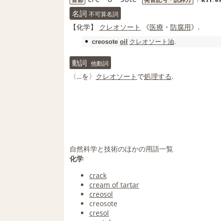
名詞
不可算名詞
【
化学
】
クレオソート
《
医療
・
防腐
用
》.
クレオソート油
.
creosote
oil
動詞
他動詞
〈…を〉
クレオソート
で
処理する
.
自然科学と技術のほかの用語一覧
化学
crack
cream of tartar
creosol
creosote
cresol