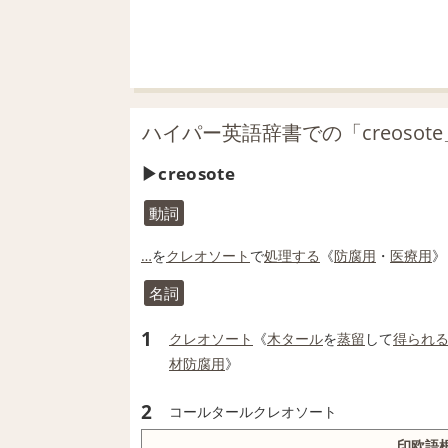
ハイパー英語辞書での「creosot
creosote
動詞
…
を
クレオソート
で
処理する
《
防腐
用
・
医療用
》
名詞
1
クレオソート
《
木タール
を
蒸留
して
得られ
材防腐
用
》
2
コールタールクレオソート
印欧語