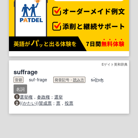
Eゲイト英和辞典
suffrage
suf･frage
sʌ́
fr
ɪʤ
音節
発音記号・
読み方
名詞
1
選挙権
，
参政権
；
選挙
2
((
かたい
))
賛成票
；
票
，
投票