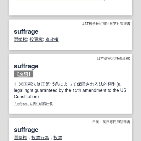
JST科学技術用語日英対訳辞書
suffrage
選挙権
;
投票権
;
参政権
日本語WordNet(英和)
suffrage
【
名詞
】
1.
米国憲法修正第15条によって保障される法的権利(a
legal right guaranteed by the 15th amendment to the US
Constitution)
「suffrage」に関する類語一覧
日英・英日専門用語辞書
suffrage
選挙権
，
投票
行為
，
投票