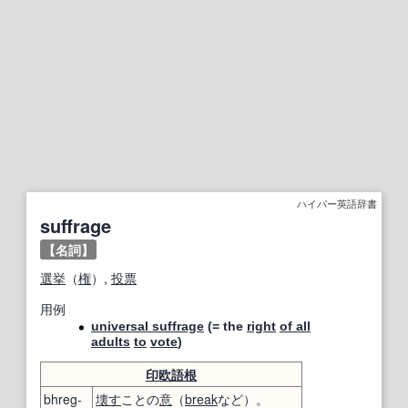
ハイパー英語辞書
suffrage
【名詞】
選挙
（
権
）,
投票
用例
universal suffrage
(= the
right
of all
adults
to
vote
)
印欧語
根
bhreg-
壊す
ことの
意
（
break
など）。