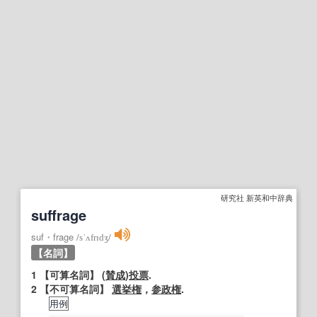
研究社 新英和中辞典
suffrage
suf・frage
/
sˈʌfrɪdʒ
/
【名詞】
1
【可算名詞】
(
賛成
)
投票
.
2
【不可算名詞】
選挙権
，
参政権
.
用例