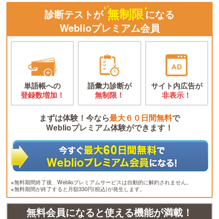
無制限
診断テストが
になる
Weblioプレミアム会員
単語帳への
語彙力診断が
サイト内広告が
登録数増加！
無制限！
非表示！
まずは体験！今なら
最大６０日間無料
で
Weblioプレミアム体験ができます！
※無料期間終了後、Weblioプレミアムサービスは自動的に解約されません。
※無料期間が終了すると月額330円(税込)が発生します。
無料会員になると使える機能が満載！