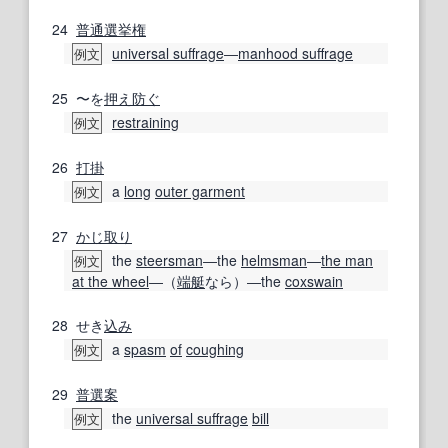
24
普通選挙権
universal suffrage
―
manhood suffrage
例文
25
〜を
押え
防ぐ
restraining
例文
26
打掛
a
long
outer garment
例文
27
かじ取り
the
steersman
―the
helmsman
―
the man
例文
at the wheel
―（
端艇
なら）―the
coxswain
28
せき
込み
a
spasm
of
coughing
例文
29
普選
案
the
universal suffrage
bill
例文