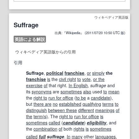
ウィキペディア英語版
Suffrage
出典:『Wikipedia』 (2011/07/20 10:50 UTC 版)
英語による解説
ウィキペディア英語版からの引用
引用
Suffrage
,
political
franchise
,
or
simply
the
franchise
is
the
civil right
to
vote
,
or the
exercise
of
that right.
In English
,
suffrage
and
its
synonyms
are
sometimes
also
used
to
mean
the
right to
run for office
(
to be
a
candidate
),
but
there are
no
established
qualifying
terms
to
distinguish
between these
different
meanings
of
the
term
(s)
. The
right to
run for office
is
sometimes
called
(
candidate
)
eligibility
, and
the
combination
of
both
rights
is
sometimes
called
full
suffrage
.
In
many
other
languages
,