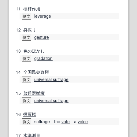
11
槓杆
作用
leverage
例文
12
身振り
gesture
例文
13
色の
ぼかし
gradation
例文
14
全国民
参政権
universal suffrage
例文
15
普通選挙権
universal suffrage
例文
16
投票権
suffrage―the
vote
―a
voice
例文
17
水準測量