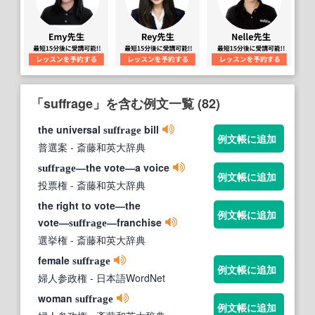
「suffrage」を含む例文一覧 (82)
the universal
bill
suffrage
例文帳に追加
普選案
- 斎藤和英大辞典
―the vote―a voice
suffrage
例文帳に追加
投票権
- 斎藤和英大辞典
the right to vote―the
例文帳に追加
vote―
―franchise
suffrage
選挙権
- 斎藤和英大辞典
female
suffrage
例文帳に追加
婦人参政権
- 日本語WordNet
woman
suffrage
例文帳に追加