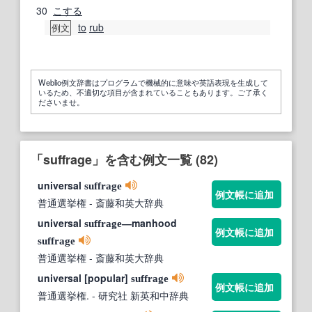
30
こする
to
rub
例文
Weblio例文辞書はプログラムで機械的に意味や英語表現を生成して
いるため、不適切な項目が含まれていることもあります。ご了承く
ださいませ。
「suffrage」を含む例文一覧 (82)
universal
suffrage
例文帳に追加
普通選挙権
- 斎藤和英大辞典
universal
―manhood
suffrage
例文帳に追加
suffrage
普通選挙権
- 斎藤和英大辞典
universal [popular]
suffrage
例文帳に追加
普通選挙権.
- 研究社 新英和中辞典