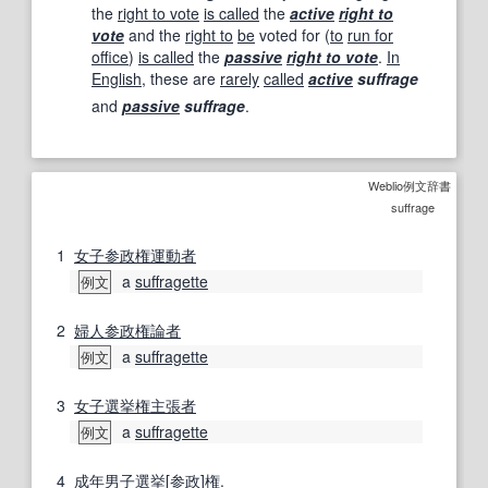
the
right to vote
is called
the
active
right to
vote
and the
right to
be
voted for (
to
run for
office
)
is called
the
passive
right to vote
.
In
English
, these are
rarely
called
active
suffrage
and
passive
suffrage
.
Weblio例文辞書
suffrage
1
女子
参政権
運動
者
a
suffragette
例文
2
婦人参政権論者
a
suffragette
例文
3
女子
選挙権
主張者
a
suffragette
例文
4
成年
男子
選挙
[
参政
]
権
.