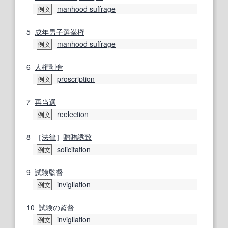
manhood suffrage
例文
5
成年男子選挙権
manhood suffrage
例文
6
人権
剥奪
proscription
例文
7
再
当選
reelection
例文
8
［
法律
］
贈賄
誘致
solicitation
例文
9
試験監督
invigilation
例文
10
試験の
監督
invigilation
例文