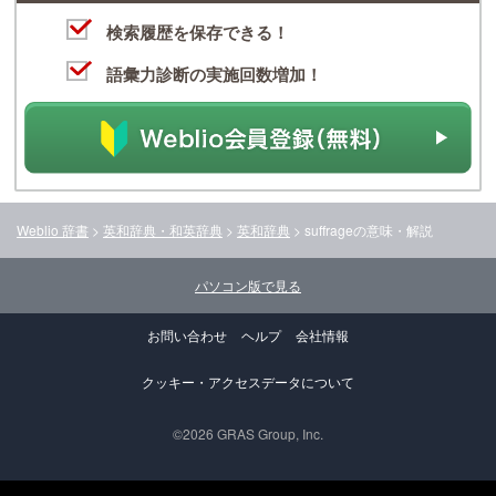
検索履歴を保存できる！
語彙力診断の実施回数増加！
Weblio 辞書
>
英和辞典・和英辞典
>
英和辞典
>
suffrage
の意味・解説
パソコン版で見る
お問い合わせ
ヘルプ
会社情報
クッキー・アクセスデータについて
©2026 GRAS Group, Inc.