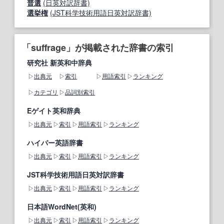
普選
(日英対訳辞書)
選挙権
(JST科学技術用語日英対訳辞書)
「suffrage」が掲載された辞書の索引
研究社 新英和中辞典
出典元
索引
用語索引
ランキング
カテゴリ
品詞別索引
Eゲイト英和辞典
出典元
索引
用語索引
ランキング
ハイパー英語辞書
出典元
索引
用語索引
ランキング
JST科学技術用語日英対訳辞書
出典元
索引
用語索引
ランキング
日本語WordNet(英和)
出典元
索引
用語索引
ランキング