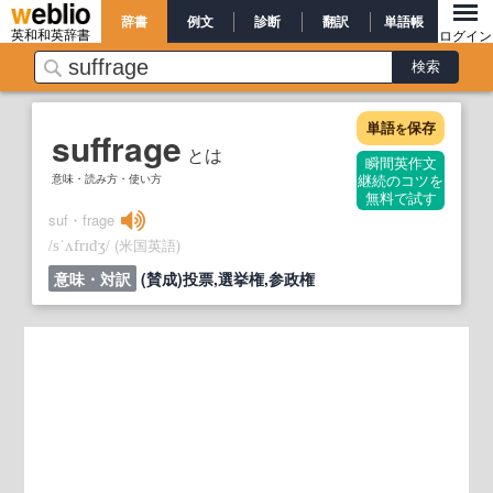
辞書
例文
診断
翻訳
単語帳
英和和英辞書
ログイン
単語
保存
を
suffrage
とは
瞬間英作文
意味・読み方・使い方
継続のコツを
無料で試す
suf・frage
/
/
(米国英語)
sˈʌfrɪdʒ
意味・対訳
(賛成)投票,選挙権,参政権