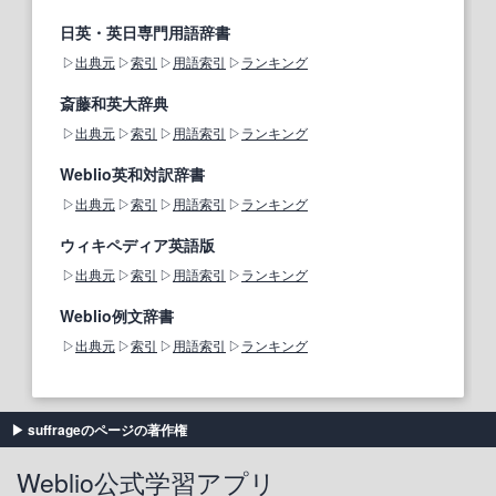
日英・英日専門用語辞書
出典元
索引
用語索引
ランキング
斎藤和英大辞典
出典元
索引
用語索引
ランキング
Weblio英和対訳辞書
出典元
索引
用語索引
ランキング
ウィキペディア英語版
出典元
索引
用語索引
ランキング
Weblio例文辞書
出典元
索引
用語索引
ランキング
suffrageのページの著作権
Weblio公式学習アプリ