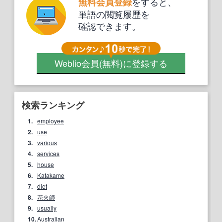
をすると、
無料会員登録
単語の閲覧履歴を
確認できます。
Weblio会員
(無料)
に登録する
検索ランキング
1.
employee
2.
use
3.
various
4.
services
5.
house
6.
Katakame
7.
diet
8.
花火師
9.
usually
10.
Australian