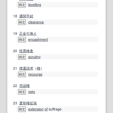
levelling
例文
18
通関
手続
clearance
例文
19
正金
引換え
encashment
例文
20
投票
検査
scrutiny
例文
21
償還請求
（
権
）
recourse
例文
22
否認権
veto
例文
23
選挙権
拡張
extension
of
suffrage
例文