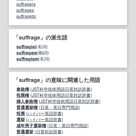
suffragers
suffrages
suffragetic
「suffrage」の派生語
suffragist
(名詞)
suffragate
(動詞)
suffragism
(名詞)
「suffrage」の意味に関連した用語
参政権
(JST科学技術用語日英対訳辞書)
投票権
(JST科学技術用語日英対訳辞書)
婦人参政権
(JST科学技術用語日英対訳辞書)
普通選挙権
(日英・英日専門用語)
投票
(ハイパー英語辞書)
選挙
(ハイパー英語辞書)
成年男子選挙権
(日英・英日専門用語)
普通選挙
(日英対訳辞書)