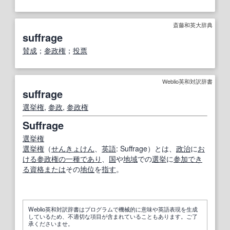
斎藤和英大辞典
suffrage
賛成
；
参政権
；
投票
Weblio英和対訳辞書
suffrage
選挙権
,
参政
,
参政権
Suffrage
選挙権
選挙権
（
せんきょけん
、
英語
: Suffrage）とは、
政治
に
お
ける
参政権
の一種
であり
、
国
や
地域
での
選挙
に
参加
でき
る
資格
または
その
地位
を
指す
。
Weblio英和対訳辞書はプログラムで機械的に意味や英語表現を生成
しているため、不適切な項目が含まれていることもあります。ご了
承くださいませ。