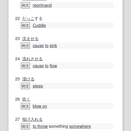
reprimand
例文
22
だっこ
する
Cuddle
例文
23
沈
ませる
cause
to
sink
例文
24
流れ
させる
cause
to
flow
例文
25
浸ける
steep
例文
26
吹く
blow on
例文
27
投げ入れる
to throw
something
somewhere
例文