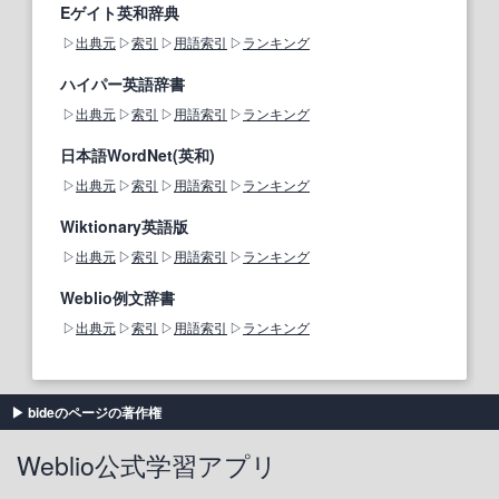
Eゲイト英和辞典
出典元
索引
用語索引
ランキング
ハイパー英語辞書
出典元
索引
用語索引
ランキング
日本語WordNet(英和)
出典元
索引
用語索引
ランキング
Wiktionary英語版
出典元
索引
用語索引
ランキング
Weblio例文辞書
出典元
索引
用語索引
ランキング
bideのページの著作権
Weblio公式学習アプリ