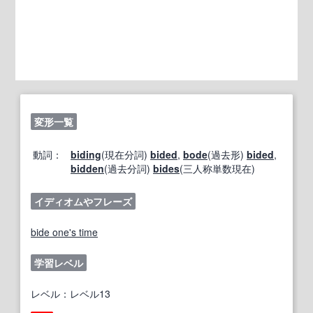
変形一覧
動詞：
biding
(現在分詞)
bided
,
bode
(過去形)
bided
,
bidden
(過去分詞)
bides
(三人称単数現在)
イディオムやフレーズ
bide one's time
学習レベル
レベル：レベル13