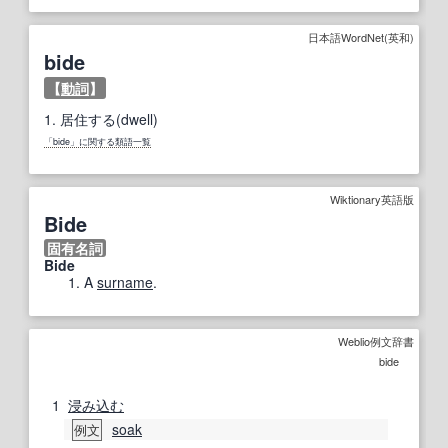
日本語WordNet(英和)
bide
【
動詞
】
1.
居住する(dwell)
「bide」に関する類語一覧
Wiktionary英語版
Bide
固有名詞
Bide
A
surname
.
Weblio例文辞書
bide
1
浸み込む
soak
例文