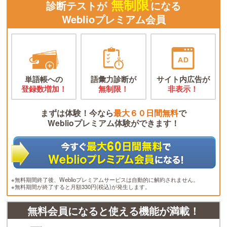
無制限
診断テストが
になる
Weblioプレミアム会員
単語帳への
語彙力診断が
サイト内広告が
登録数増加！
無制限！
非表示！
まずは体験！今なら
最大６０日間無料
で
Weblioプレミアム体験ができます！
※無料期間終了後、Weblioプレミアムサービスは自動的に解約されません。
※無料期間が終了すると月額330円(税込)が発生します。
無料会員になると使える機能が満載！