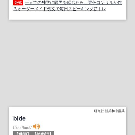
一人での独学に限界を感じたら、専任コンサルが作
公式
るオーダーメイド例文で毎日スピーキング筋トレ
研究社 新英和中辞典
bide
bide
/
bάɪd
/
【動詞】
【他動詞】