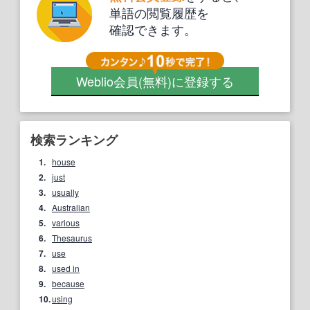
単語の閲覧履歴を
確認できます。
Weblio会員
(無料)
に登録する
検索ランキング
1.
house
2.
just
3.
usually
4.
Australian
5.
various
6.
Thesaurus
7.
use
8.
used in
9.
because
10.
using