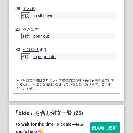
28
すわる
to
sit down
例文
29
注
ぎ
出す
pour out
例文
30
かけひき
する
to
negotiate
例文
Weblio例文辞書はプログラムで機械的に意味や英語表現を生成して
いるため、不適切な項目が含まれていることもあります。ご了承く
ださいませ。
「bide」を含む例文一覧 (25)
to wait for the time to come―
bide
例文帳に追加
one's time