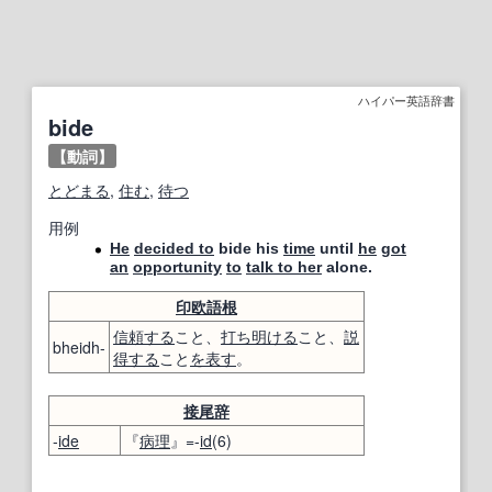
ハイパー英語辞書
bide
【動詞】
とどまる
,
住む
,
待つ
用例
He
decided to
bide his
time
until
he
got
an
opportunity
to
talk to her
alone.
印欧語
根
信頼する
こと、
打ち明ける
こと、
説
bheidh-
得する
こと
を表す
。
接尾辞
-
ide
『
病理
』=-
id
(6)