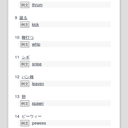
thrum
例文
9
蹴る
kick
例文
10
鞭打つ
whip
例文
11
シギ
snipe
例文
12
バン
種
leaven
例文
13
卵
spawn
例文
14
ピーウィー
pewees
例文