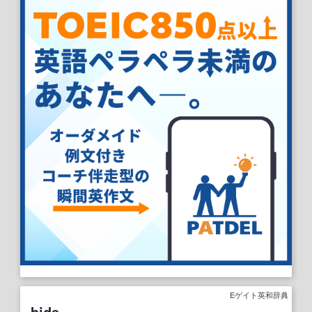
Eゲイト英和辞典
bide