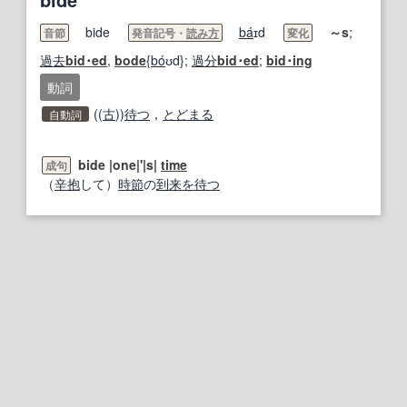
bide
ba
́ɪd
～s
;
音節
発音記号・
読み方
変化
過去
bid･ed
,
bode
{
bo
́ʊd};
過分
bid･ed
;
bid･ing
動詞
((
古
))
待つ
，
とどまる
自動詞
bide |one|'|s|
time
成句
（
辛抱
して）
時節
の
到来
を待つ