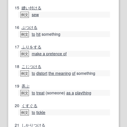
15
縫い付ける
sew
例文
16
ぶつける
to
hit
something
例文
17
ふりをする
make a pretence of
例文
18
こじつける
to
distort
the meaning
of
something
例文
19
弄ぶ
to
treat
(someone)
as a
plaything
例文
20
くすぐる
to
tickle
例文
21
しかりつける