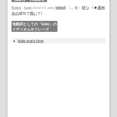
(
bided
) 〈…を〉
待つ
《★
通例
bided
，
bode
/
bóʊd
｜
bˈəʊd
/;
次の
成句で
用い
て》.
他動詞としての「bide」の
イディオムやフレーズ
bíde one's tíme