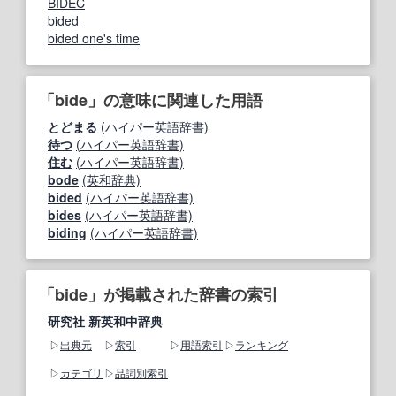
BIDEC
bided
bided one's time
「bide」の意味に関連した用語
とどまる
(ハイパー英語辞書)
待つ
(ハイパー英語辞書)
住む
(ハイパー英語辞書)
bode
(英和辞典)
bided
(ハイパー英語辞書)
bides
(ハイパー英語辞書)
biding
(ハイパー英語辞書)
「bide」が掲載された辞書の索引
研究社 新英和中辞典
出典元
索引
用語索引
ランキング
カテゴリ
品詞別索引