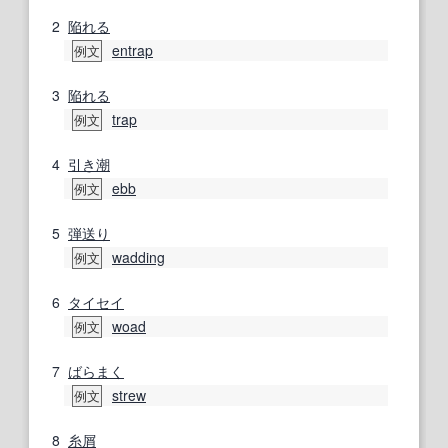
2
陥れる
entrap
例文
3
陥れる
trap
例文
4
引き潮
ebb
例文
5
弾
送り
wadding
例文
6
タイセイ
woad
例文
7
ばらまく
strew
例文
8
糸屑