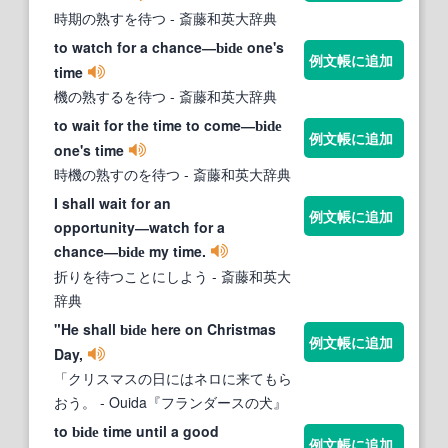
時期の熟すを待つ
- 斎藤和英大辞典
to watch for a chance―
one's
bide
例文帳に追加
time
機の熟するを待つ
- 斎藤和英大辞典
to wait for the time to come―
bide
例文帳に追加
one's time
時機の熟すのを待つ
- 斎藤和英大辞典
I shall wait for an
例文帳に追加
opportunity―watch for a
chance―
my time.
bide
折りを待つことにしよう
- 斎藤和英大
辞典
"He shall
here on Christmas
bide
例文帳に追加
Day,
「クリスマスの日にはネロに来てもら
おう。
- Ouida『フランダースの犬』
to
time until a good
bide
例文帳に追加