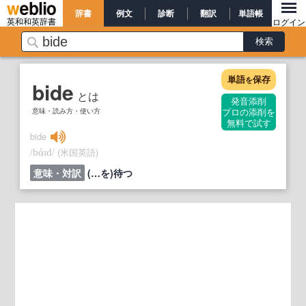
辞書
例文
診断
翻訳
単語帳
英和和英辞書
ログイン
単語
保存
を
bide
とは
発音添削
意味・読み方・使い方
プロの添削を
無料で試す
bide
/
/
(米国英語)
bάɪd
意味・対訳
(…を)待つ