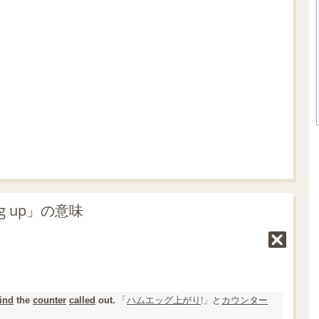
n
d
m
e
u
d
t
:
e
7
0
.
0
5
%
g up」の意味
「
ハムエッグ
上がり
!」と
カウンター
ind
the
counter
called
out.