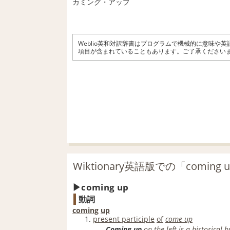
カミング・アップ
Weblio英和対訳辞書はプログラムで機械的に意味や
項目が含まれていることもあります。ご了承ください
Wiktionary英語版での「coming
coming up
動詞
coming
up
present participle
of
come up
Coming up
on the
left
is a
historical b