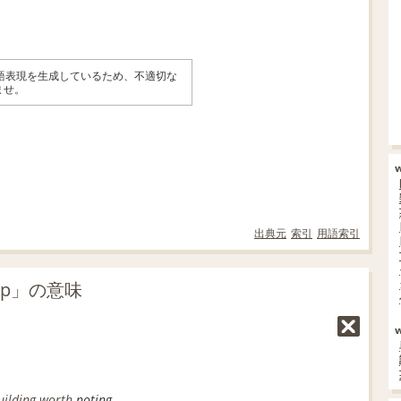
英語表現を生成しているため、不適切な
ませ。
出典元
索引
用語索引
 up」の意味
uilding
worth
noting.