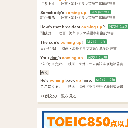
行きます
- 映画・海外ドラマ英語字幕翻訳辞書
Somebody's
coming
up
.
例文帳に追加
誰か来る
- 映画・海外ドラマ英語字幕翻訳辞書
How's that
breakfast
coming
up
?
例文帳に追加
朝飯は?
- 映画・海外ドラマ英語字幕翻訳辞書
The
sun
's
coming
up
!
例文帳に追加
日が昇る!
- 映画・海外ドラマ英語字幕翻訳辞書
Your
dad
's
coming
up
.
例文帳に追加
パパが来たわ
- 映画・海外ドラマ英語字幕翻訳辞書
例文
He
's
coming
back
up
here.
例文帳に追加
ここにくる。
- 映画・海外ドラマ英語字幕翻訳辞書
>>例文の一覧を見る