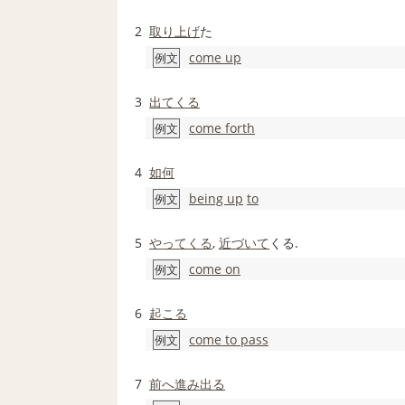
2
取り上げ
た
come up
例文
3
出てくる
come forth
例文
4
如何
being up
to
例文
5
やってくる
,
近づいて
くる.
come on
例文
6
起こる
come to pass
例文
7
前へ
進み出る