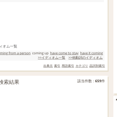
ィオム一覧
ming from a person
coming up
have come to stay
have it coming
>>イディオム一覧
>>他動詞のイディオム
出典元
索引
用語索引
カテゴリ
品詞別索引
文検索結果
該当件数 :
659
件