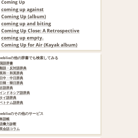
Coming Up
coming up against
Coming Up (album)
coming up and biting
Coming Up Close: A Retrospective
coming up empty.
Coming Up for Air (Kayak album)
weblioの他の辞書でも検索してみる
国語辞書
類語・反対語辞典
英和・和英辞典
日中・中日辞典
日韓・韓日辞典
古語辞典
インドネシア語辞典
タイ語辞典
ベトナム語辞典
weblioのその他のサービス
単語帳
語彙力診断
英会話コラム