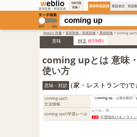
506万語
英和和英辞典
英語例文
英語
収録！
英和辞典・和英辞典
Weblio 辞書
>
英和辞典・和英辞典
>
英和辞典
>
coming u
意味
例文
(659件)
coming upとは 意
使い方
(家・レストランで)
意味・対訳
coming upの
「
coming up
」は複合動詞「
文法情報
レベル
：
16
coming upの学習レベル
不登校向けオンライン
公式