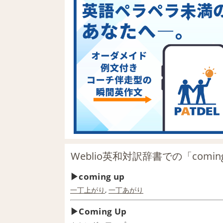
Weblio英和対訳辞書での「comin
coming up
一丁
上がり
,
一丁あがり
Coming Up