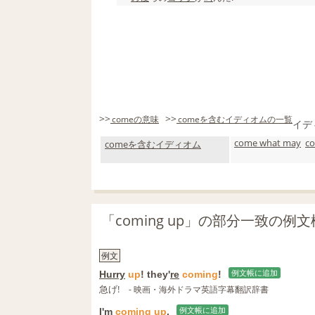
>>
>>
comeの意味
comeを含むイディオムの一覧
イデ
come what may
co
comeを含むイディオム
「coming up」の部分一致の例
例文
Hurry
up
! they'
re
coming
!
例文帳に追加
急げ!
- 映画・海外ドラマ英語字幕翻訳辞書
I'm
coming
up
.
例文帳に追加