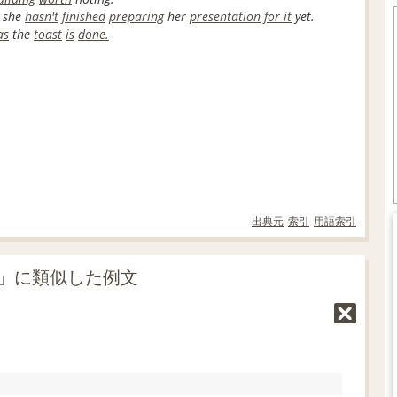
 she
hasn't
finished
preparing
her
presentation
for it
yet.
as
the
toast
is
done.
出典元
索引
用語索引
 up」に類似した例文