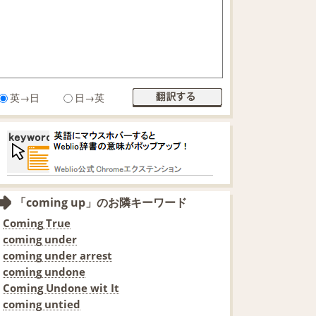
英→日
日→英
「coming up」のお隣キーワード
Coming True
coming under
coming under arrest
coming undone
Coming Undone wit It
coming untied