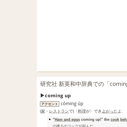
研究社 新英和中辞典での「comin
coming up
cóming úp
アクセント
(
家
・
レストラン
で)〈
料理
が〉でき
上
がった
よ.
“
Ham and eggs
coming up!" the
cook
beh
の後
ろの
コック
が
叫
んだ.