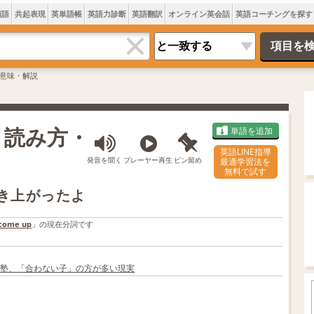
類語
共起表現
英単語帳
英語力診断
英語翻訳
オンライン英会話
英語コーチングを探す
pの意味・解説
味・読み方・
単語を追加
英語LINE指導
発音を聞く
プレーヤー再生
ピン留め
最適学習法を
無料で試す
でき上がったよ
come up
」の現在分詞です
塾、「合わない子」の方が多い現実
L
o
/
U
a