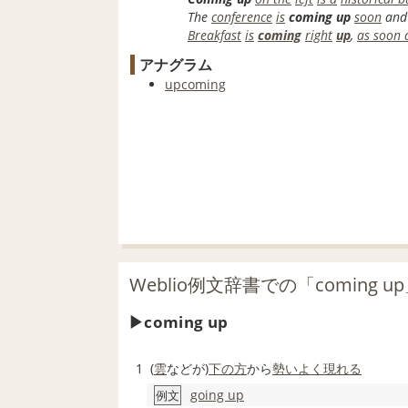
The
conference
is
coming up
soon
and
Breakfast
is
coming
right
up
,
as soon 
アナグラム
upcoming
Weblio例文辞書での「coming
coming up
1
(
雲
などが)
下の方
から
勢いよく
現れる
going up
例文