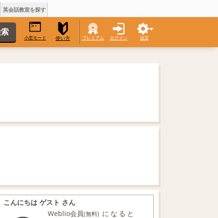
英会話教室を探す
小窓モード
プレミアム
ログイン
設定
使い方
こんにちは ゲスト さん
Weblio会員
になると
(無料)