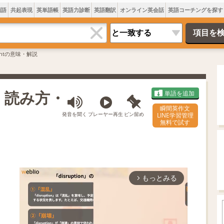
類語
共起表現
英単語帳
英語力診断
英語翻訳
オンライン英会話
英語コーチングを探す
ughtの意味・解説
味・読み方・
単語を追加
瞬間英作文
発音を聞く
プレーヤー再生
ピン留め
LINE学習管理
無料で試す
もっとみる
arrow_forward_ios