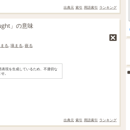
出典元
索引
用語索引
ランキング
ught」の意味
填まる
,
塡まる
,
嵌る
英語表現を生成しているため、不適切な
ませ。
出典元
索引
用語索引
ランキング