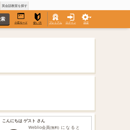
英会話教室を探す
小窓モード
プレミアム
ログイン
設定
使い方
こんにちは ゲスト さん
Weblio会員
になると
(無料)