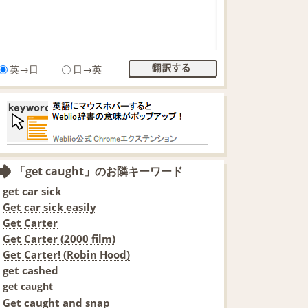
英→日
日→英
「get caught」のお隣キーワード
get car sick
Get car sick easily
Get Carter
Get Carter (2000 film)
Get Carter! (Robin Hood)
get cashed
get caught
Get caught and snap