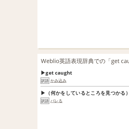
Weblio英語表現辞典での「get ca
get caught
かみ込み
訳語
（何かをしているところを見つかる）get
バレる
訳語