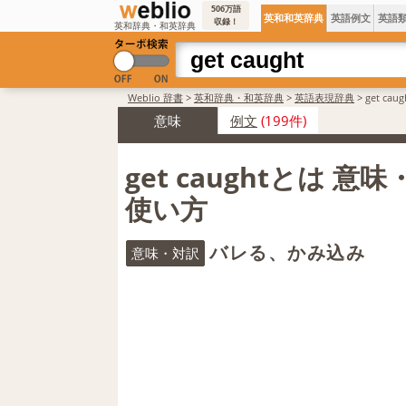
506万語
英和和英辞典
英語例文
英語
収録！
英和辞典・和英辞典
Weblio 辞書
>
英和辞典・和英辞典
>
英語表現辞典
>
get ca
意味
例文
(199件)
get caughtとは 意
使い方
バレる、かみ込み
意味・対訳