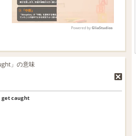
Powered by 
GliaStudios
M
u
t
ught」の意味
e
 caught