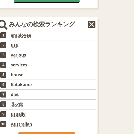
みんなの検索ランキング
employee
1
use
2
various
3
services
4
house
5
Katakame
6
diet
7
花火師
8
usually
9
Australian
10