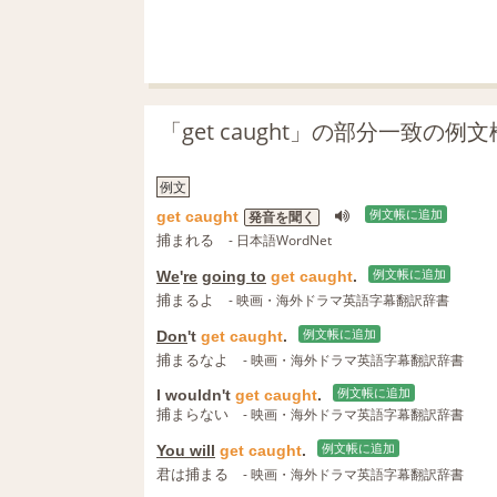
「get caught」の部分一致の例
例文
get
caught
例文帳に追加
発音を聞く
捕まれる
- 日本語WordNet
We
'
re
going to
get
caught
.
例文帳に追加
捕まるよ
- 映画・海外ドラマ英語字幕翻訳辞書
Don
't
get
caught
.
例文帳に追加
捕まるなよ
- 映画・海外ドラマ英語字幕翻訳辞書
I wouldn't
get
caught
.
例文帳に追加
捕まらない
- 映画・海外ドラマ英語字幕翻訳辞書
You will
get
caught
.
例文帳に追加
君は捕まる
- 映画・海外ドラマ英語字幕翻訳辞書