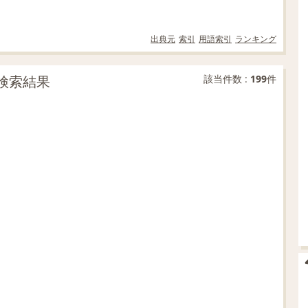
出典元
索引
用語索引
ランキング
文検索結果
該当件数 :
199
件