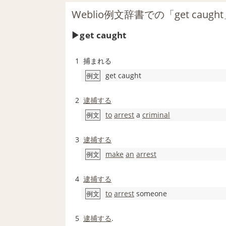
Weblio例文辞書での「get cau
get caught
1
捕まれる
get caught
例文
2
逮捕する
to
arrest
a
criminal
例文
3
逮捕する
make
an
arrest
例文
4
逮捕する
to
arrest
someone
例文
5
逮捕する
.