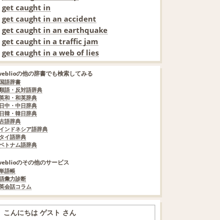
get caught in
get caught in an accident
get caught in an earthquake
get caught in a traffic jam
get caught in a web of lies
weblioの他の辞書でも検索してみる
国語辞書
類語・反対語辞典
英和・和英辞典
日中・中日辞典
日韓・韓日辞典
古語辞典
インドネシア語辞典
タイ語辞典
ベトナム語辞典
weblioのその他のサービス
単語帳
語彙力診断
英会話コラム
こんにちは ゲスト さん