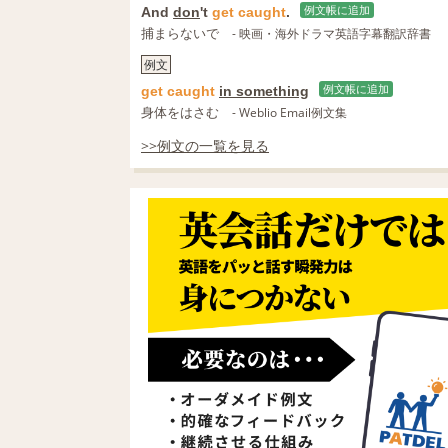
And
don
't
get
caught
.
例文帳に追加
捕まらないで
- 映画・海外ドラマ英語字幕翻訳辞書
例文
get
caught
in something
例文帳に追加
身体をはさむ
- Weblio Email例文集
>>例文の一覧を見る