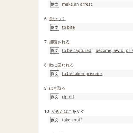
make
an
arrest
例文
6
食いつく
to
bite
例文
7
捕獲
される
to be captured
―
become
lawful
pri
例文
8
敵
に
囚われる
to be taken prisoner
例文
9
はぎ取る
rip off
例文
10
かぎたばこ
をかぐ
take
snuff
例文