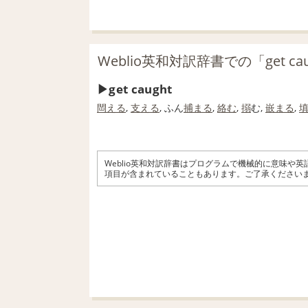
Weblio英和対訳辞書での「get ca
get caught
閊える
,
支える
, ふん
捕まる
,
絡む
,
搦
む,
嵌まる
,
Weblio英和対訳辞書はプログラムで機械的に意味や
項目が含まれていることもあります。ご了承ください