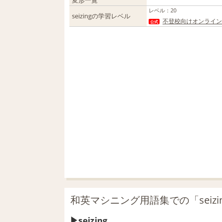
変形一覧
レベル
：
20
seizingの学習レベル
不登校向けオンライン
公式
和英マシニング用語集での「seizi
seizing