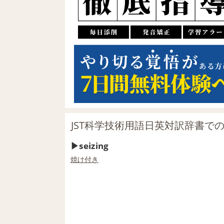
JST科学技術用語日英対訳辞書での「
seizing
焼け
付き