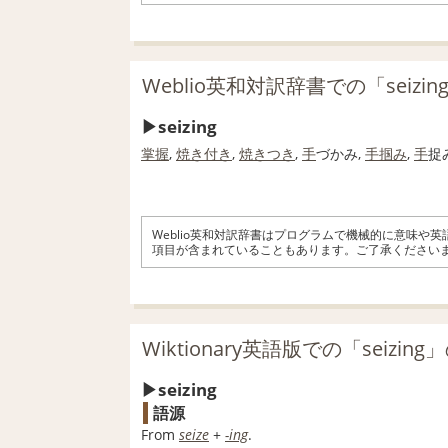
Weblio英和対訳辞書での「seizi
seizing
掌握
,
焼き付き
,
焼きつき
,
手
づかみ,
手掴み
,
手
捉
Weblio英和対訳辞書はプログラムで機械的に意味や
項目が含まれていることもあります。ご了承ください
Wiktionary英語版での「seizin
seizing
語源
From
seize
+‎
-ing
.