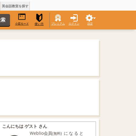
英会話教室を探す
小窓モード
プレミアム
ログイン
設定
使い方
こんにちは ゲスト さん
Weblio会員
になると
(無料)