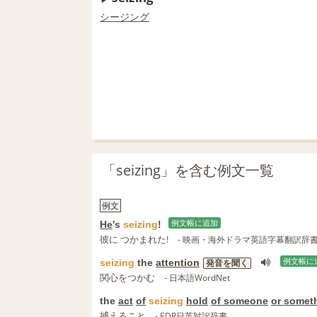
シージング
「seizing」を含む例文一覧
例文
He
's
seizing
!
例文帳に追加
彼に つかまれた!
- 映画・海外ドラマ英語字幕翻訳辞
seizing
the
attention
例文帳に
発音を聞く
関心をつかむ
- 日本語WordNet
the
act
of
seizing
hold
of someone
or somet
捕えること
- EDR日英対訳辞書