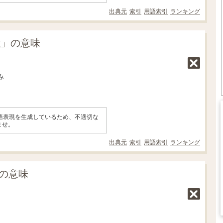
出典元
索引
用語索引
ランキング
ng」の意味
み
英語表現を生成しているため、不適切な
ませ。
出典元
索引
用語索引
ランキング
g」の意味