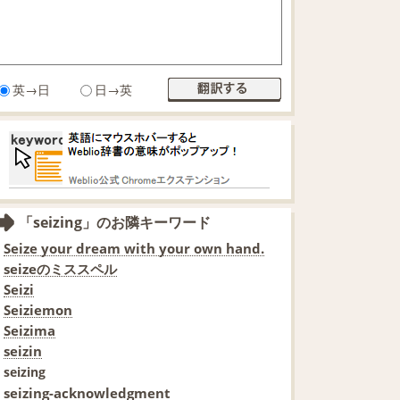
英→日
日→英
「seizing」のお隣キーワード
Seize your dream with your own hand.
seizeのミススペル
Seizi
Seiziemon
Seizima
seizin
seizing
seizing-acknowledgment