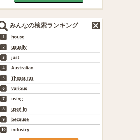
みんなの検索ランキング
house
1
usually
2
just
3
Australian
4
Thesaurus
5
various
6
using
7
used in
8
because
9
industry
10