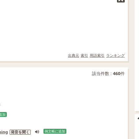
出典元
索引
用語索引
ランキング
該当件数 :
460
件
書
追加
hing
例文帳に追加
発音を聞く