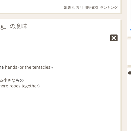
出典元
索引
用語索引
ランキング
ing」の意味
the
hands
(
or the
tentacles
))
る
小さな
もの
more
ropes
together
)