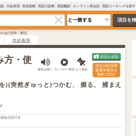
類語
共起表現
英単語帳
英語力診断
英語翻訳
オンライン英会話
英語コーチングを探す
eizingの意味・解説
共起表現
読み方・使
単語を追加
英語LINE指導
発音を聞く
プレーヤー再生
ピン留め
最適学習法を
無料で試す
…を)(突然ぎゅっと)つかむ、 握る、 捕まえ
/
の現在分詞です