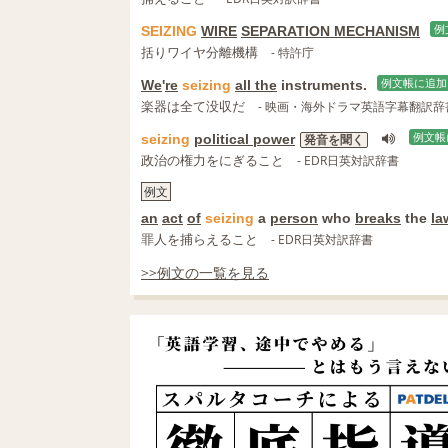
SEIZING
WIRE
SEPARATION MECHANISM
例
括りワイヤ分離機構
- 特許庁
We
'
re
seizing
all the
instruments.
例文帳に追加
楽器は全て没収だ
- 映画・海外ドラマ英語字幕翻訳辞
seizing
political power
例文帳
発音を聞く
政治の権力をにぎること
- EDR日英対訳辞書
例文
an
act
of
seizing
a
person
who
breaks
the
la
罪人を捕らえること
- EDR日英対訳辞書
>>例文の一覧を見る