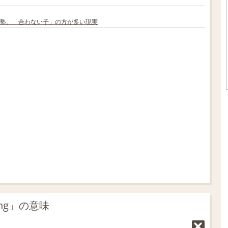
塾、「合わない子」の方が多い現実
L
o
/
U
a
n
d
m
e
u
d
t
:
e
4
1
.
2
1
%
ng」の意味