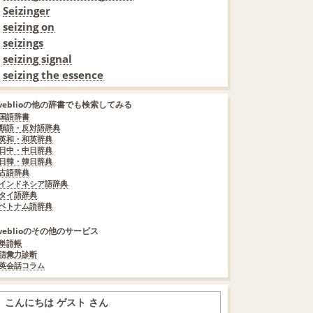
Seizinger
seizing on
seizings
seizing signal
seizing the essence
weblioの他の辞書でも検索してみる
国語辞書
類語・反対語辞典
英和・和英辞典
日中・中日辞典
日韓・韓日辞典
古語辞典
インドネシア語辞典
タイ語辞典
ベトナム語辞典
weblioのその他のサービス
単語帳
語彙力診断
英会話コラム
こんにちは ゲスト さん