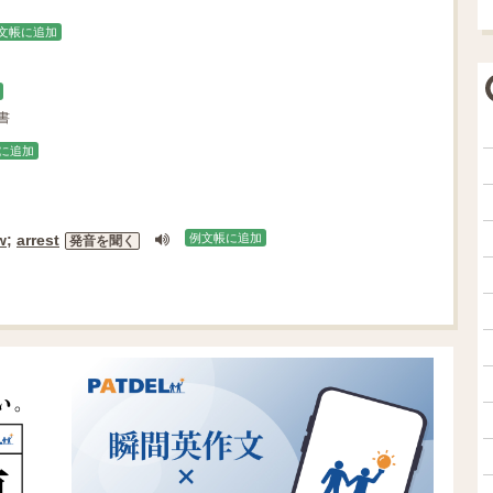
文帳に追加
書
に追加
w
;
arrest
例文帳に追加
発音を聞く