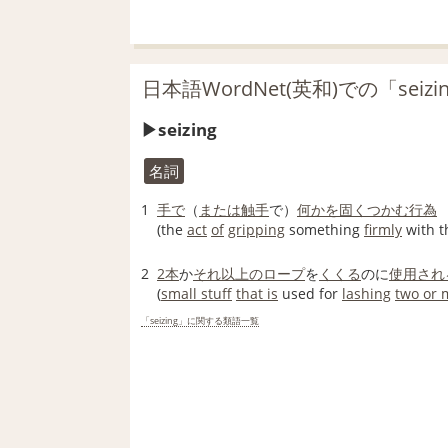
日本語WordNet(英和)での「seiz
seizing
名詞
1
手で
（
または
触手
で）
何かを
固く
つかむ
行為
(the
act
of
gripping
something
firmly
with 
2
2本
か
それ以上の
ロープ
を
くくる
のに
使用され
(
small stuff
that is
used for
lashing
two or 
「seizing」に関する類語一覧