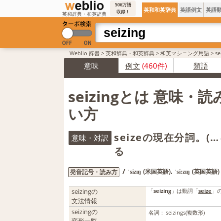
506万語
英和和英辞典
英語例文
英語
収録！
英和辞典・和英辞典
Weblio 辞書
>
英和辞典・和英辞典
>
和英マシニング用語
>
s
意味
例文
(460件)
類語
seizingとは 意味・
い方
seizeの現在分詞。(
意味・対訳
る
,
/
(米国英語)
(英国英語)
発音記号・読み方
ˈsizɪŋ
ˈsi:zɪŋ
seizingの
「
seizing
」は動詞「
seize
」
文法情報
seizingの
名詞：
seizings
(複数形)