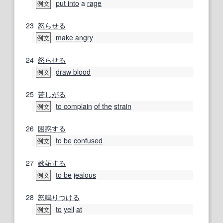
put into
a
rage
例文
23
怒らせる
make angry
例文
24
怒らせる
draw blood
例文
25
苦しがる
to complain
of the
strain
例文
26
困惑する
to be
confused
例文
27
嫉妬する
to be
jealous
例文
28
怒鳴りつける
to
yell
at
例文