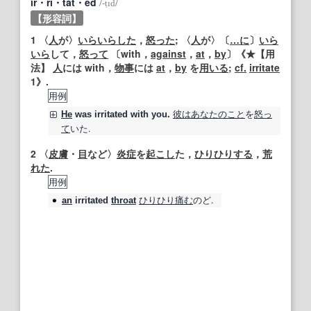
ír・ri・tàt・ed
/
‐ṭɪd
/
【形容詞】
1
〈
人
が〉
いらいらした
，
怒った
; 〈
人
が〉〔
…に
〕
いら
いら
して，
怒って
〔with，
against
，
at
，
by
〕《★
【用
法】
人
には with，
物事
には
at
，
by
を
用いる
;
cf.
irritate
1》.
用例
彼は
あなたのこと
を
怒っ
He
was
irritated
with you.
て
いた.
2
〈
皮膚
・
目
など〉
炎症
を
起こし
た，
ひりひりする
，
荒
れた
.
用例
ひりひり
痛む
のど.
an
irritated
throat