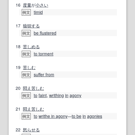
16
度量
が
小さい
timid
例文
17
狼狽する
be flustered
例文
18
苦しめる
to torment
例文
19
苦しむ
suffer from
例文
20
悶え
苦しむ
to
faint
,
writhing
in
agony
例文
21
悶え
苦しむ
to
writhe in agony
―
to be
in
agonies
例文
22
怒らせる