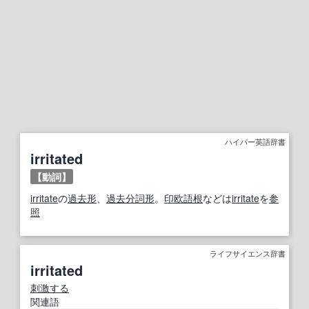
ハイパー英語辞書
irritated
【動詞】
irritate
の
過去形
、
過去分詞
形
。
印欧語
根
などは
irritate
を
参
照
ライフサイエンス辞書
irritated
刺激する
関連語