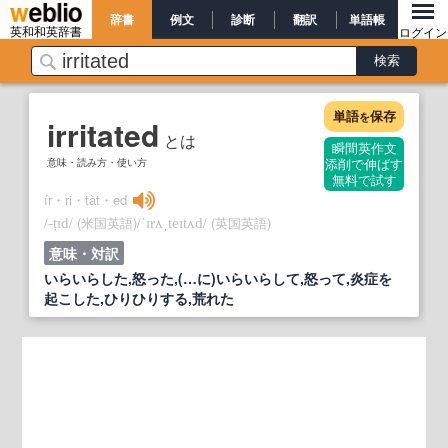
辞書
例文
診断
翻訳
単語帳
英和和英辞書
ログイン
単語
保存
を
irritated
とは
瞬間英作文
意味・読み方・使い方
添削で伸ばす
無料で試す
ír・ri・tàt・ed
/
/
(米国英語)
/
/
(英国英語)
‐ṭɪd
ˈɪrʌˌteɪtʌd
意味・対訳
いらいらした,怒った,(…に)いらいらして,怒って,炎症を
起こした,ひりひりする,荒れた