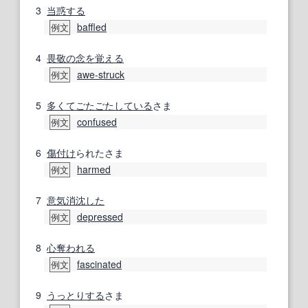
3
当惑する
baffled
例文
4
畏敬の念
を覚える
awe-struck
例文
5
多くて
ごたごた
している
さま
confused
例文
6
傷
付け
られたさま
harmed
例文
7
意気消沈した
depressed
例文
8
心
奪われる
fascinated
例文
9
うっとりする
さま