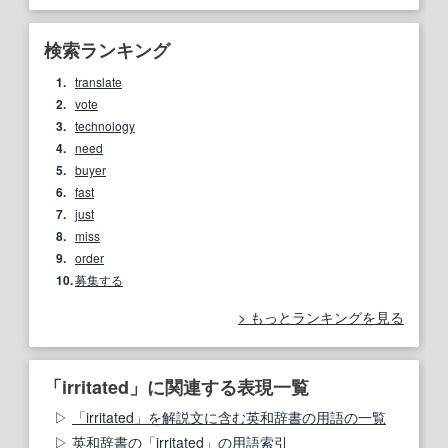
検索ランキング
1.
translate
2.
vote
3.
technology
4.
need
5.
buyer
6.
fast
7.
just
8.
miss
9.
order
10.
募集する
もっとランキングを見る
「irritated」に関連する表現一覧
「irritated」を解説文に含む英和辞書の用語の一覧
英和辞書の「irritated」の用語索引