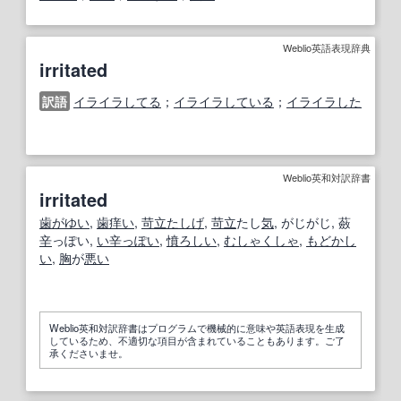
Weblio英語表現辞典
irritated
訳語
イライラしてる
；
イライラしている
；
イライラした
Weblio英和対訳辞書
irritated
歯がゆい
,
歯痒い
,
苛立たしげ
,
苛立
たし
気
, がじがじ, 蘞
辛
っぽい,
い辛っぽい
,
憤ろしい
,
むしゃくしゃ
,
もどかし
い
,
胸
が
悪い
Weblio英和対訳辞書はプログラムで機械的に意味や英語表現を生成
しているため、不適切な項目が含まれていることもあります。ご了
承くださいませ。