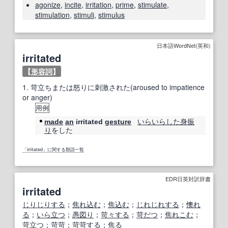
agonize
,
incite
,
irritation
,
prime
,
stimulate
,
stimulation
,
stimuli
,
stimulus
日本語WordNet(英和)
irritated
【
形容詞
】
1.
苛立ちまたは怒りに刺激された(aroused to impatience
or anger)
用例
いらいらした
身振
made
an
irritated
gesture
り
をした
「irritated」に関する類語一覧
EDR日英対訳辞書
irritated
じりじりする
；
焦れ込む
；
焦込む
；
じれじれする
；
懊れ
る
；
いら立つ
；
愚図り
；
苛々する
；
苛だつ
；
焦れこむ
；
苛立つ
；
苛苛
；
苛苛する
；
焦る