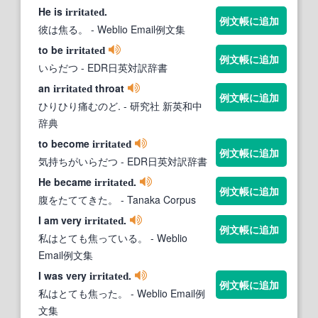
He is
.
irritated
例文帳に追加
彼は焦る。
- Weblio Email例文集
to be
irritated
例文帳に追加
いらだつ
- EDR日英対訳辞書
an
throat
irritated
例文帳に追加
ひりひり痛むのど.
- 研究社 新英和中
辞典
to become
irritated
例文帳に追加
気持ちがいらだつ
- EDR日英対訳辞書
He became
.
irritated
例文帳に追加
腹をたててきた。
- Tanaka Corpus
I am very
.
irritated
例文帳に追加
私はとても焦っている。
- Weblio
Email例文集
I was very
.
irritated
例文帳に追加
私はとても焦った。
- Weblio Email例
文集