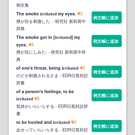
例文集
The smoke
my eyes.
irritated
例文帳に追加
煙が目を刺激した.
- 研究社 新和英中
辞典
The smoke got in [
] my
irritated
例文帳に追加
eyes.
煙が目にしみた.
- 研究社 新和英中辞
典
of one's throat, being
irritated
例文帳に追加
のどが刺激されるさま
- EDR日英対訳
辞書
of a person's feelings, to be
例文帳に追加
irritated
気持がいらいらする
- EDR日英対訳辞
書
to be hurried and
irritated
例文帳に追加
あせっていらいらする
- EDR日英対訳