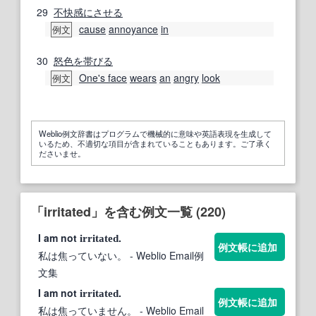
29
不快感
にさせる
cause
annoyance
in
例文
30
怒色
を帯びる
One's face
wears
an
angry
look
例文
Weblio例文辞書はプログラムで機械的に意味や英語表現を生成して
いるため、不適切な項目が含まれていることもあります。ご了承く
ださいませ。
「irritated」を含む例文一覧 (220)
I am not
.
irritated
例文帳に追加
私は焦っていない。
- Weblio Email例
文集
I am not
.
irritated
例文帳に追加
私は焦っていません。
- Weblio Email