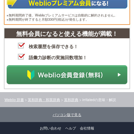
※無料期間終了後、Weblioプレミアムサービスは自動的に解約されません。
※無料期間が終了すると月額330円(税込)が発生します。
無料会員になると使える機能が満載！
検索履歴を保存できる！
語彙力診断の実施回数増加！
Weblio 辞書
>
英和辞典・和英辞典
>
英和辞典
>
irritated
の意味・解説
パソコン版で見る
お問い合わせ
ヘルプ
会社情報