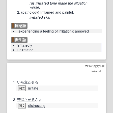
His
irritated
tone
made
the situation
worse.
(
pathology
)
Inflamed
and painful.
irritated
skin
同意語
(
experiencing
a
feeling
of
irritation
)
:
annoyed
派生語
irritatedly
unirritated
Weblio例文辞書
irritated
1
いら
立たせる
irritate
例文
2
苦悩させる
さま
distressing
例文