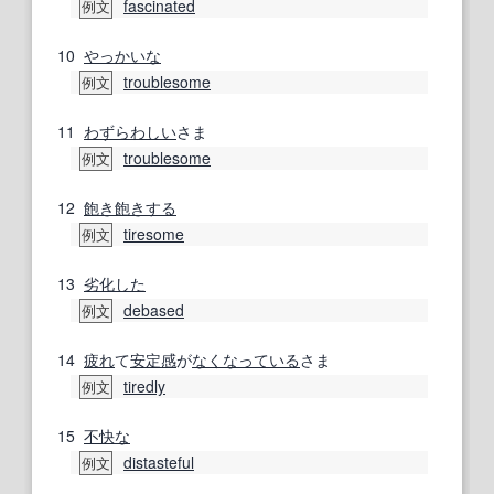
fascinated
例文
10
やっかいな
troublesome
例文
11
わずらわしい
さま
troublesome
例文
12
飽き飽きする
tiresome
例文
13
劣化した
debased
例文
14
疲れ
て
安定感
が
なくなっている
さま
tiredly
例文
15
不快な
distasteful
例文