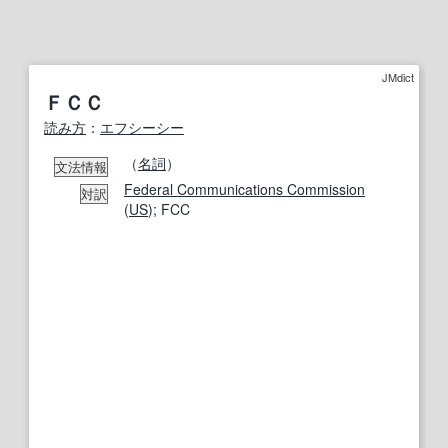
JMdict
ＦＣＣ
読み方
：
エフシーシー
（
名詞
）
文法情報
Federal Communications Commission
対訳
(
US
); FCC