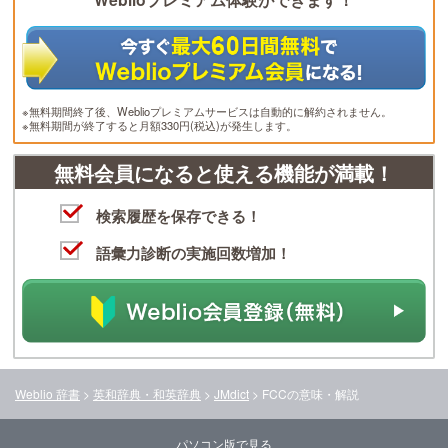
※無料期間終了後、Weblioプレミアムサービスは自動的に解約されません。
※無料期間が終了すると月額330円(税込)が発生します。
無料会員になると使える機能が満載！
検索履歴を保存できる！
語彙力診断の実施回数増加！
Weblio 辞書
>
英和辞典・和英辞典
>
JMdict
>
FCC
の意味・解説
パソコン版で見る