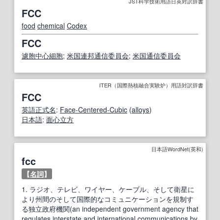
JST科学技術用語日英対訳辞書
FCC
food
chemical
Codex
FCC
濾胞中心細胞
;
米国連邦通信委員会
;
米国
通信
委員会
ITER（国際熱核融合実験炉）用語対訳辞書
FCC
英語
正式
名
:
Face-Centered-Cubic
(
alloys
)
日本語
:
面心立方
日本語WordNet(英和)
fcc
【
名詞
】
1.
ラジオ、テレビ、ワイヤー、ケーブル、そして衛星に
より州間のそして国際的なコミュニケーションを規制す
る独立政府機関(an independent government agency that
regulates interstate and international communications by