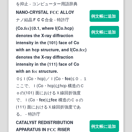
を抑止
- コンピューター用語辞典
NANO-CRYSTAL
ALLOY
FCC
例文帳に追加
ナノ結晶
ＦＣＣ
合金
- 特許庁
(Co.
)≤0.1, where I(Co.hcp)
fcc
例文帳に追加
denotes the X-ray diffraction
intensity in the (101) face of Co
with an hcp structure, and I(Co.
)
fcc
denotes the X-ray diffraction
intensity in the (111) face of Co
with an
structure.
fcc
０≦Ｉ(Co・hcp)／Ｉ(Co・
fcc
)≦０．１
ここで、Ｉ(Co・hcp)はhcp 構造のＣ
ｏの(101) 面におけるＸ線回折強度
で、Ｉ(Co・
fcc
)は
fcc
構造のＣｏの
(111) 面におけるＸ線回折強度であ
る。
- 特許庁
CATALYST REDISTRIBUTION
例文帳に追加
APPARATUS IN
RISER
FCC