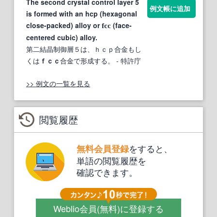
The second crystal control layer 5
例文帳に追加
is formed with an hcp (hexagonal
close-packed) alloy or
(face-
fcc
centered cubic) alloy.
第二結晶制御層５は、ｈｃｐ合金もし
くは
ｆｃｃ
合金で形成する。
- 特許庁
>> 例文の一覧を見る
閲覧履歴
をすると、
無料会員登録
単語の閲覧履歴を
確認できます。
Weblio会員
(無料)
に登録する