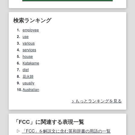
検索ランキング
1.
employee
2.
use
3.
various
4.
services
5.
house
6.
Katakame
7.
diet
8.
花火師
9.
usually
10.
Australian
もっとランキングを見る
「FCC」に関連する表現一覧
「FCC」を解説文に含む英和辞書の用語の一覧