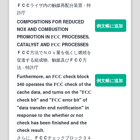
ＦＣＣ
ライザ内の触媒再配分装置
- 特
許庁
COMPOSITIONS FOR REDUCED
例文帳に追加
NOX AND COMBUSTION
PROMOTION IN
PROCESSES,
FCC
CATALYST AND
PROCESSES
FCC
ＦＣＣ
方法でＮＯｘ量を低くし燃焼を
促進する組成物、触媒及び
ＦＣＣ
方
法
- 特許庁
Furthermore, an
check block
FCC
例文帳に追加
340 operates the
check of the
FCC
cache data, and turns on the "
FCC
check bit" and "
error bit" of
FCC
"data transfer end notification" in
response to the whether or not
check has been finished and the
check result.
さらに、
ＦＣＣ
チェックブロック３４