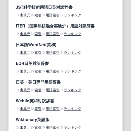
JST科学技術用語日英対訳辞書
出典元
索引
用語索引
ランキング
ITER（国際熱核融合実験炉）用語対訳辞書
出典元
索引
用語索引
ランキング
日本語WordNet(英和)
出典元
索引
用語索引
ランキング
EDR日英対訳辞書
出典元
索引
用語索引
ランキング
日英・英日専門用語辞書
出典元
索引
用語索引
ランキング
Weblio英和対訳辞書
出典元
索引
用語索引
ランキング
Wiktionary英語版
出典元
索引
用語索引
ランキング