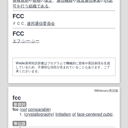
各種
規制
や
規格
の
策定
、
通信機器
や
放送通信
事業
の
許認
可
を行う
組織
である
。
FCC
ＦＣＣ,
連邦通信委員会
FCC
エフ‐シー‐シー
Weblio英和対訳辞書はプログラムで機械的に意味や英語表現を生成
しているため、不適切な項目が含まれていることもあります。ご了
承くださいませ。
Wiktionary英語版
fcc
形容詞
fcc
(
not
comparable
)
(
crystallography
)
Initialism
of
face-centered cubic
.
等位語