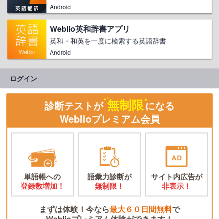
Android
Weblio英和辞書アプリ
英和・和英を一度に検索する英語辞書
Android
ログイン
無制限
診断テストが
になる
Weblioプレミアム会員
単語帳への
語彙力診断が
サイト内広告が
登録数増加！
無制限！
非表示！
まずは体験！今なら
最大６０日間無料
で
Weblioプレミアム体験ができます！