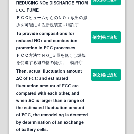
REDUCING NOx DISCHARGE FROM
FUME
FCC
ＦＣＣ
ヒュームからのＮＯｘ放出の減
少を可能にする新規装置
- 特許庁
To provide compositions for
例文帳に追加
reduced NOx and combustion
promotion in
processes.
FCC
ＦＣＣ
方法でＮＯ_ｘ量を低くし燃焼
を促進する組成物の提供。
- 特許庁
Then, actual fluctuation amount
例文帳に追加
ΔC of
and estimated
FCC
fluctuation amount of
are
FCC
compared with each other, and
when ΔC is larger than a range of
the estimated fluctuation amount
of
, the remodeling is detected
FCC
by determination of an exchange
of battery cells.