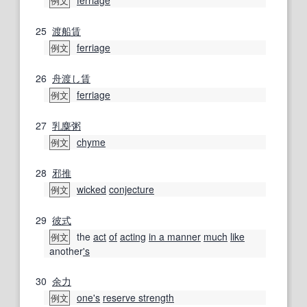
ferriage
例文
25
渡船
賃
ferriage
例文
26
舟渡し
賃
ferriage
例文
27
乳麋
粥
chyme
例文
28
邪推
wicked
conjecture
例文
29
彼
式
the
act
of
acting
in a manner
much
like
例文
another
's
30
余力
one's
reserve strength
例文