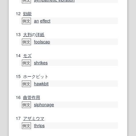
例文
12
効能
an
effect
例文
13
大判
の
洋紙
foolscap
例文
14
モズ
shrikes
例文
15
ホークビット
hawkbit
例文
16
曲管
作用
siphonage
例文
17
アザミウマ
thrips
例文