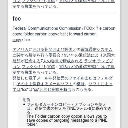
ョン
,
ファクシミリ
,
電信
・
電話
などの
通信方式
について
規
制する
権限
を
もっている
.
fcc
Federal Communications Commission
<FCC>;
file
carbon
copy
;
folder
carbon copy
<fcc>;
forward
carbon
copy
<fcc>
アメリカ
に
おける
州間
および
外国
との
電気通信システム
に関する
規制
を行う
委員会
.1934
年
の
通信
法
により
米国大
統領
が
任命する
7
人の
委員
で構成される
.
ラジオ
,
テレビジ
ョン
,
ファクシミリ
,
電信
・
電話
などの
通信方式
について
規
制する
権限
を
もっている
.
発信
した
電子メール
を
発信
元の
ファイル
または
フォルダ
に
そのまま
保存する
メールソフト
の
機能
。
ソフト
によっ
ては
"fcc"は"
cc
"
と同じ
意味を持つ
ものもある。
用例
フォルダカーボンコピー・オプションを
使
え
ば、
送信
文書
の
控え
を
PINE
フォルダ
に
保存
でき
る
。
The
Folder
carbon copy
option
allows
you to
save
copies
of
outgoing
messages
to a
PINE
folder.