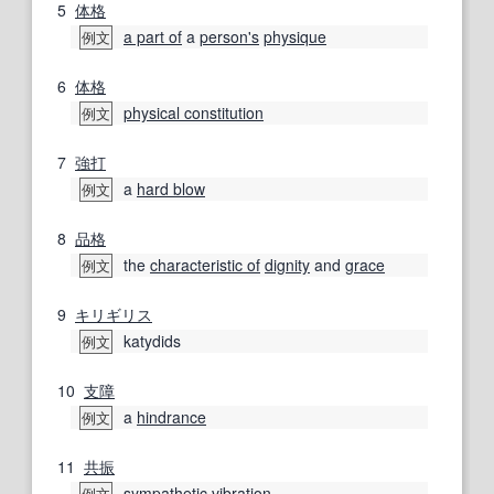
5
体格
a part of
a
person
's
physique
例文
6
体格
physical constitution
例文
7
強打
a
hard blow
例文
8
品格
the
characteristic of
dignity
and
grace
例文
9
キリギリス
katydids
例文
10
支障
a
hindrance
例文
11
共振
sympathetic vibration