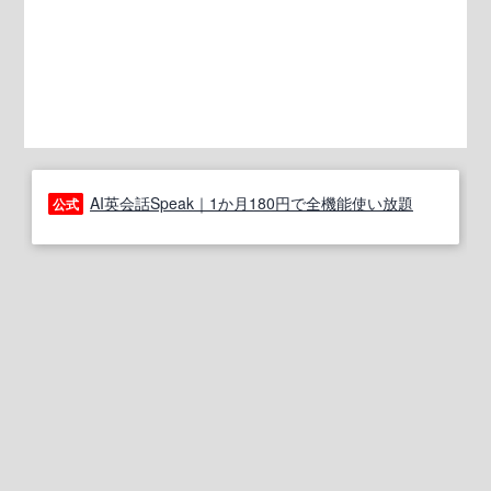
AI英会話Speak｜1か月180円で全機能使い放題
公式