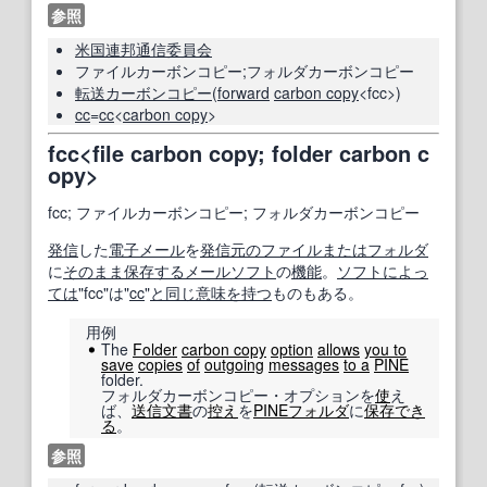
参照
米国連邦通信委員会
ファイルカーボンコピー;フォルダカーボンコピー
転送
カーボンコピー
(
forward
carbon copy
<fcc>)
cc
=
cc
<
carbon copy
>
fcc<file carbon copy; folder carbon c
opy>
fcc; ファイルカーボンコピー; フォルダカーボンコピー
発信
した
電子メール
を
発信
元の
ファイル
または
フォルダ
に
そのまま
保存する
メールソフト
の
機能
。
ソフト
によっ
ては
"fcc"は"
cc
"
と同じ
意味を持つ
ものもある。
用例
The
Folder
carbon copy
option
allows
you to
save
copies
of
outgoing
messages
to a
PINE
folder.
フォルダカーボンコピー・オプションを
使
え
ば、
送信
文書
の
控え
を
PINE
フォルダ
に
保存
でき
る
。
参照