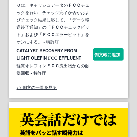
０は、キャッシュデータの
ＦＣＣ
チェ
ックを行い、チェック完了か否かおよ
びチェック結果に応じて、「データ転
送終了通知」の「
ＦＣＣ
チェックビッ
ト」および「
ＦＣＣ
エラービット」を
オンにする。
- 特許庁
CATALYST RECOVERY FROM
例文帳に追加
LIGHT OLEFIN
EFFLUENT
FCC
軽質オレフィン
ＦＣＣ
流出物からの触
媒回収
- 特許庁
>> 例文の一覧を見る