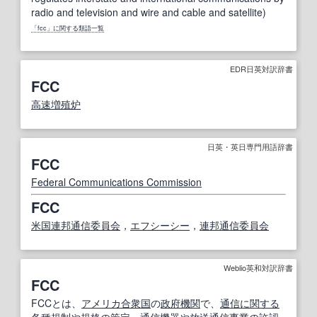
radio and television and wire and cable and satellite)
「fcc」に関する類語一覧
EDR日英対訳辞書
FCC
高速増殖炉
日英・英日専門用語辞書
FCC
Federal Communications Commission
FCC
米国連邦通信委員会
，
エフシーシー
，
連邦通信委員会
Weblio英和対訳辞書
FCC
FCCとは、
アメリカ合衆国
の
政府機関
で、
通信
に関する