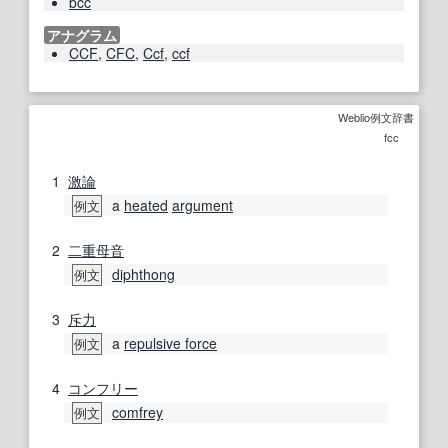
bcc
アナグラム
CCF
,
CFC
,
Ccf
,
ccf
Weblio例文辞書
fcc
1
激論
a
heated
argument
例文
2
二重母音
diphthong
例文
3
斥力
a
repulsive force
例文
4
コンフリー
comfrey
例文