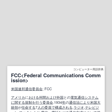
コンピューター用語辞典
FCC<Federal Communications Comm
ission>
米国連邦通信委員会
; FCC
アメリカ
に
おける
州間
および
外国
との
電気通信システム
に関する
規制
を行う
委員会
.1934
年
の
通信
法
により
米国大
統領
が
任命する
7
人の
委員
で構成される
.
ラジオ
,
テレビジ