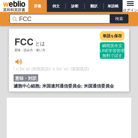
辞書
例文
診断
翻訳
単語帳
英和和英辞書
ログイン
単語
保存
を
FCC
とは
瞬間英作文
意味・読み方・使い方
LINE学習管理
無料で試す
/
/
(米国英語)
/
/
(英国英語)
ˌɛˌfsiˈsi
ˌeˌfsi:ˈsi:
意味・対訳
濾胞中心細胞; 米国連邦通信委員会; 米国通信委員会