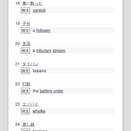
18
車
に
酔った
carsick
例文
19
子分
a
follower
例文
20
支流
a
tributary
stream
例文
21
タイパン
taipans
例文
22
打順
the
batting order
例文
23
エゾバイ
whelks
例文
24
渡し銭