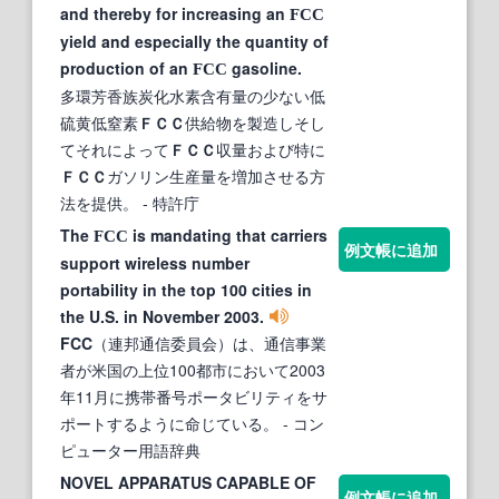
and thereby for increasing an
FCC
yield and especially the quantity of
production of an
gasoline.
FCC
多環芳香族炭化水素含有量の少ない低
硫黄低窒素
ＦＣＣ
供給物を製造しそし
てそれによって
ＦＣＣ
収量および特に
ＦＣＣ
ガソリン生産量を増加させる方
法を提供。
- 特許庁
The
is mandating that carriers
FCC
例文帳に追加
support wireless number
portability in the top 100 cities in
the U.S. in November 2003.
FCC
（連邦通信委員会）は、通信事業
者が米国の上位100都市において2003
年11月に携帯番号ポータビリティをサ
ポートするように命じている。
- コン
ピューター用語辞典
NOVEL APPARATUS CAPABLE OF
例文帳に追加