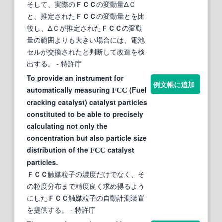
そして、実際の
ＦＣＣ
の変動量ΔＣ
と、推定された
ＦＣＣ
の変動量とを比
較し、ΔＣが推定された
ＦＣＣ
の変動
量の範囲よりも大きい場合には、電池
セルが交換されたと判断して改造を検
出する。
- 特許庁
To provide an instrument for
例文帳に追加
automatically measuring
(Fuel
FCC
cracking catalyst) catalyst particles
constituted to be able to precisely
calculating not only the
concentration but also particle size
distribution of the
catalyst
FCC
particles.
ＦＣＣ
触媒粒子の濃度だけでなく、そ
の粒度分布まで精度良く求め得るよう
にした
ＦＣＣ
触媒粒子の自動計測装置
を提供する。
- 特許庁