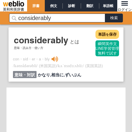
辞書
例文
診断
翻訳
単語帳
英和和英辞書
ログイン
単語
保存
を
considerably
とは
瞬間英作文
意味・読み方・使い方
LINE学習管理
無料で試す
con・sid・er・a・bly
/
/
(米国英語)
/
/
(英国英語)
kənsídərəbli
kʌˈnsɪdɜ:ʌbli:
意味・対訳
かなり,相当に,ずいぶん