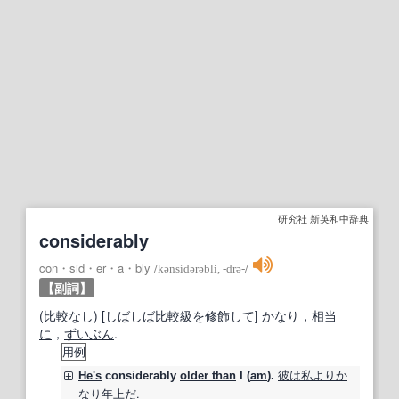
研究社 新英和中辞典
considerably
con・sid・er・a・bly
/
kənsídərəbli, ‐drə‐
/
【副詞】
(
比較
なし) [
しばしば
比較級
を
修飾
して]
かなり
，
相当
に
，
ずいぶん
.
用例
彼は
私
よりか
He's
considerably
older than
I (
am
).
なり
年上
だ.