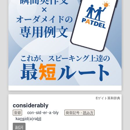
Eゲイト英和辞典
considerably
con･sid･er･a･bly
音節
発音記号・
読み方
kə
ns
ɪ́d(ə)rə
bli
副詞