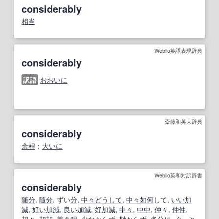
considerably
相当
Weblio英語表現辞典
considerably
訳語
おおいに
斎藤和英大辞典
considerably
余程
；
大いに
Weblio英和対訳辞書
considerably
随分
,
隨分
, ずい
分
,
中々
どうして
,
中々
如何
して,
いい加
減
,
好い加減
,
良い
加減
,
好
加減
,
中々
,
中中
,
仲
々,
仲
仲
,