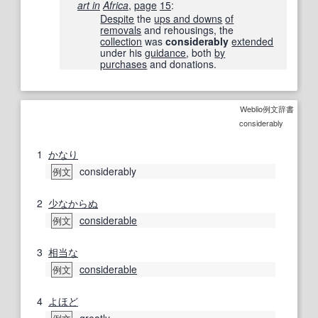
art in
Africa
,
page
15
:
Despite
the
ups and downs
of
removals
and rehousings, the
collection
was
considerably
extended
under his
guidance
, both
by
purchases
and donations.
Weblio例文辞書
considerably
1
かなり
considerably
例文
2
少なからぬ
considerable
例文
3
相当な
considerable
例文
4
よほど