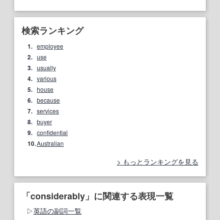
検索ランキング
1.
employee
2.
use
3.
usually
4.
various
5.
house
6.
because
7.
services
8.
buyer
9.
confidential
10.
Australian
もっとランキングを見る
「considerably」に関連する表現一覧
英語の副詞一覧