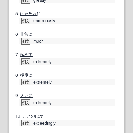
greatly
例文
5
けた外れ
に
enormously
例文
6
非常に
much
例文
7
極めて
extremely
例文
8
極度に
extremely
例文
9
大いに
extremely
例文
10
ことのほか
exceedingly
例文