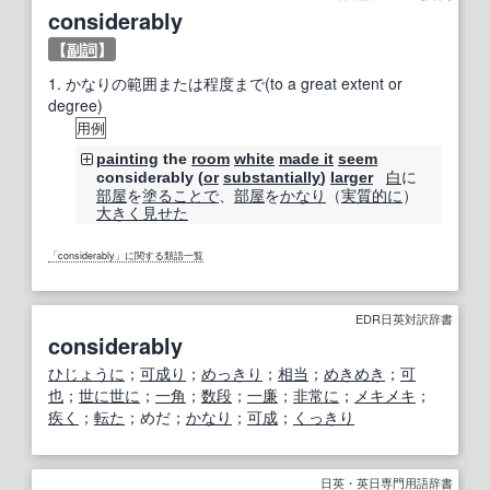
considerably
【
副詞
】
1.
かなりの範囲または程度まで(to a great extent or
degree)
用例
painting
the
room
white
made it
seem
白
に
considerably (
or
substantially
)
larger
部屋
を
塗る
ことで
、
部屋
を
かなり
（
実質的に
）
大きく
見せた
「considerably」に関する類語一覧
EDR日英対訳辞書
considerably
ひじょうに
；
可成り
；
めっきり
；
相当
；
めきめき
；
可
也
；
世に世に
；
一角
；
数段
；
一廉
；
非常に
；
メキメキ
；
疾く
；
転た
；めだ；
かなり
；
可成
；
くっきり
日英・英日専門用語辞書