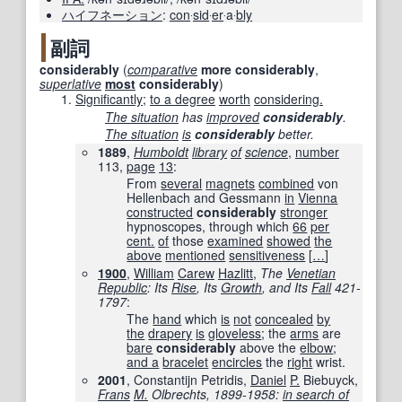
ハイフネーション
:
con
‧
sid
‧
er
‧a‧
bly
副詞
considerably
(
comparative
more
considerably
,
superlative
most
considerably
)
Significantly
;
to a degree
worth
considering.
The situation
has
improved
considerably
.
The situation
is
considerably
better.
1889
,
Humboldt
library
of
science
,
number
113
,
page
13
:
From
several
magnets
combined
von
Hellenbach and Gessmann
in
Vienna
constructed
considerably
stronger
hypnoscopes, through which
66
per
cent.
of
those
examined
showed
the
above
mentioned
sensitiveness
[
…
]
1900
,
William
Carew
Hazlitt
,
The
Venetian
Republic
: Its
Rise
, Its
Growth
, and Its
Fall
421-
1797
:
The
hand
which
is
not
concealed
by
the
drapery
is
gloveless
; the
arms
are
bare
considerably
above the
elbow
;
and a
bracelet
encircles
the
right
wrist.
2001
, Constantijn Petridis,
Daniel
P.
Biebuyck,
Frans
M.
Olbrechts, 1899-1958:
in search of