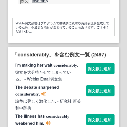
favorably
例文
Weblio例文辞書はプログラムで機械的に意味や英語表現を生成して
いるため、不適切な項目が含まれていることもあります。ご了承く
ださいませ。
「considerably」を含む例文一覧 (2497)
I'm making her wait
.
considerably
例文帳に追加
彼女を大分待たせてしまってい
る。
- Weblio Email例文集
The debate sharpened
例文帳に追加
.
considerably
論争は著しく激化した.
- 研究社 新英
和中辞典
The illness has
considerably
例文帳に追加
weakened him.