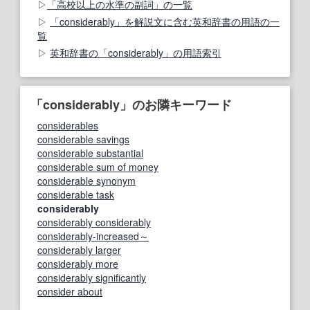
「高校以上の水準の副詞」の一覧
「considerably」を解説文に含む英和辞書の用語の一
覧
英和辞書の「considerably」の用語索引
「considerably」のお隣キーワード
considerables
considerable savings
considerable substantial
considerable sum of money
considerable synonym
considerable task
considerably
considerably considerably
considerably-increased～
considerably larger
considerably more
considerably significantly
consider about