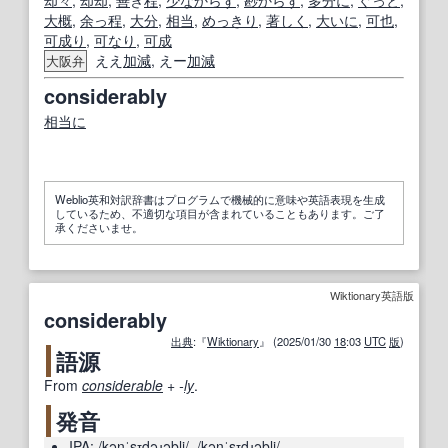
却々
,
却却
,
善
き
程
,
少なからず
,
尠からず
,
多分に
,
ぐっと
,
大概
,
余っ程
,
大分
,
相当
,
めっきり
,
著しく
,
大いに
,
可也
,
可成り
,
可なり
,
可成
ええ
加減
, えー
加減
大阪弁
considerably
相当に
Weblio英和対訳辞書はプログラムで機械的に意味や英語表現を生成
しているため、不適切な項目が含まれていることもあります。ご了
承くださいませ。
Wiktionary英語版
considerably
出典
:『
Wiktionary
』 (2025/01/30
18
:03
UTC
版
)
語源
From
considerable
+‎
-
ly
.
発音
IPA:
/kənˈsɪdəɹəbli/
,
/kənˈsɪdɹəbli/