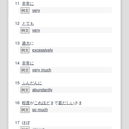
11
非常に
very
例文
12
とても
very
例文
13
過大
に
excessively
例文
14
非常に
very much
例文
15
ふんだんに
abundantly
例文
16
程度
が
これほど
まで
甚だしい
さま
so much
例文
17
ほぼ