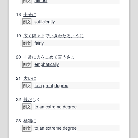
almost
例文
18
十分に
sufficiently
例文
19
広く
隅々
まで
いきわたる
ように
fairly
例文
20
非常に
力
をこめて
言う
さま
emphatically
例文
21
大いに
to a
great
degree
例文
22
甚だ
しく
to
an extreme
degree
例文
23
極端に
to
an extreme
degree
例文