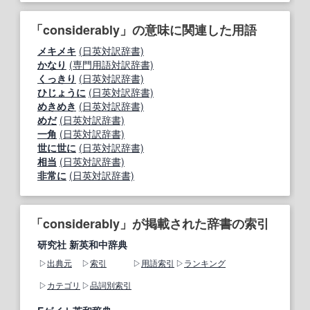
「considerably」の意味に関連した用語
メキメキ
(日英対訳辞書)
かなり
(専門用語対訳辞書)
くっきり
(日英対訳辞書)
ひじょうに
(日英対訳辞書)
めきめき
(日英対訳辞書)
めだ
(日英対訳辞書)
一角
(日英対訳辞書)
世に世に
(日英対訳辞書)
相当
(日英対訳辞書)
非常に
(日英対訳辞書)
「considerably」が掲載された辞書の索引
研究社 新英和中辞典
出典元
索引
用語索引
ランキング
カテゴリ
品詞別索引