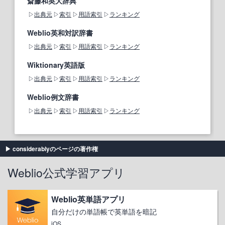
斎藤和英大辞典
出典元
索引
用語索引
ランキング
Weblio英和対訳辞書
出典元
索引
用語索引
ランキング
Wiktionary英語版
出典元
索引
用語索引
ランキング
Weblio例文辞書
出典元
索引
用語索引
ランキング
considerablyのページの著作権
Weblio公式学習アプリ
Weblio英単語アプリ
自分だけの単語帳で英単語を暗記
iOS