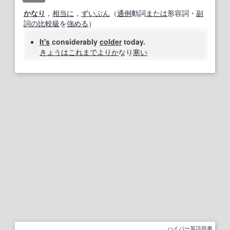
かなり
，
相当に
，
ずいぶん
（
通例
動詞
または
形容詞・
副
詞の
比較級
を
強める
）
It's
considerably
colder
today.
きょうは
これまで
よりか
なり
寒い
ハイパー英語辞書