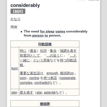
considerably
【副詞】
かなり
用例
The need
for sleep
varies
considerably
from
person
to
person.
印欧語
根
特に
（
過去
）
分詞
・
集合
・
強調
を表す
前置詞
として
、「
…の近く
に」「
…と
一緒に
」
という意味
などを
持つ
印欧語
根
。
kom
重要な
派生語
は、
enough
,
接頭辞
co
-,
com
-,
contra
-を
持つ
単語
（
cooperate
,
complex
,
contradict
など）。
ster
-
星
を表す
（
star
,
asterisk
など）。
接頭辞