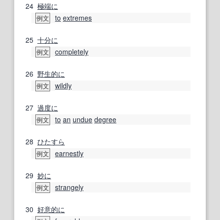
24
極端に
to
extremes
例文
25
十分に
completely
例文
26
野生
的に
wildly
例文
27
過度に
to
an
undue
degree
例文
28
ひたすら
earnestly
例文
29
妙に
strangely
例文
30
好意的に