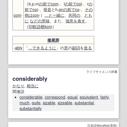
（b,p,m
の前で
com
-、l
の前で
col
-、r
の
前で
cor
-、
母音
とh,
gn
の前で
co
-、
その
com
-
他は
con
-）
…と一緒に
、
共同の
、
とも
に
などの
意味
。また、
強意
を表す
。
（
印欧語
根
kom
）
接尾辞
-
ably
「
…できる
ように
」の
意
の
副詞
を
造る
ライフサイエンス辞書
considerably
かなり
,
相当に
関連語
considerable
,
correspond
,
equal
,
equivalent
,
fairly
,
much
,
quite
,
sizable
,
sizeable
,
substantial
,
substantially
日本語WordNet(英和)