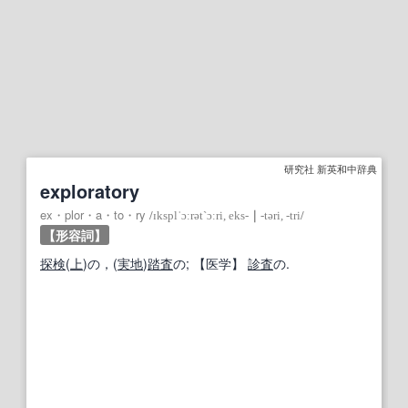
研究社 新英和中辞典
exploratory
ex・plor・a・to・ry
/
ɪksplˈɔːrət`ɔːri, eks‐
｜
‐təri, ‐tri
/
【形容詞】
探検
(
上
)の，(
実地
)
踏査
の;
【
医学
】
診査
の.