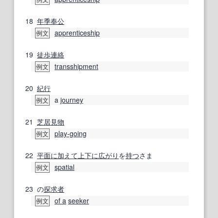
18
年季奉公
apprenticeship
例文
19
徒歩連絡
transshipment
例文
20
紀行
a
journey
例文
21
芝居
見物
play-going
例文
22
平面
に加えて
上下に
広がり
を
持つ
さま
spatial
例文
23
の
探求者
of a
seeker
例文