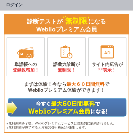
ログイン
無制限
診断テストが
になる
Weblioプレミアム会員
単語帳への
語彙力診断が
サイト内広告が
登録数増加！
無制限！
非表示！
まずは体験！今なら
最大６０日間無料
で
Weblioプレミアム体験ができます！
※無料期間終了後、Weblioプレミアムサービスは自動的に解約されません。
※無料期間が終了すると月額330円(税込)が発生します。