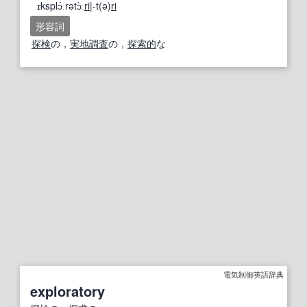
ɪksplɔ́ːrətɔ̀ː
ri
|-t(ə)
ri
形容詞
探検
の，
実地調査
の，
探索的
な
電気制御英語辞典
exploratory