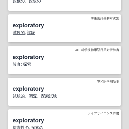
探検
の、
探求
の
学術用語英和対訳集
exploratory
試験的
;
試験
JST科学技術用語日英対訳辞書
exploratory
診査
;
探索
英和医学用語集
exploratory
試験的
、
調査
、
探索試験
ライフサイエンス辞書
exploratory
探索性
の,
探索
の