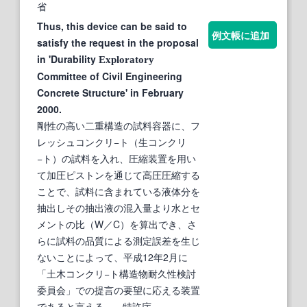
省
Thus, this device can be said to
例文帳に追加
satisfy the request in the proposal
in 'Durability
Exploratory
Committee of Civil Engineering
Concrete Structure' in February
2000.
剛性の高い二重構造の試料容器に、フ
レッシュコンクリ−ト（生コンクリ
−ト）の試料を入れ、圧縮装置を用い
て加圧ピストンを通じて高圧圧縮する
ことで、試料に含まれている液体分を
抽出しその抽出液の混入量より水とセ
メントの比（W／C）を算出でき、さ
らに試料の品質による測定誤差を生じ
ないことによって、平成12年2月に
「土木コンクリ−ト構造物耐久性検討
委員会」での提言の要望に応える装置
であると言える。
- 特許庁