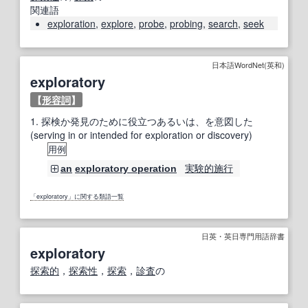
関連語
exploration
,
explore
,
probe
,
probing
,
search
,
seek
日本語WordNet(英和)
exploratory
【
形容詞
】
1.
探検か発見のために役立つあるいは、を意図した
(serving in or intended for exploration or discovery)
用例
実験的
施行
an
exploratory operation
「exploratory」に関する類語一覧
日英・英日専門用語辞書
exploratory
探索的
，
探索性
，
探索
，
診査
の