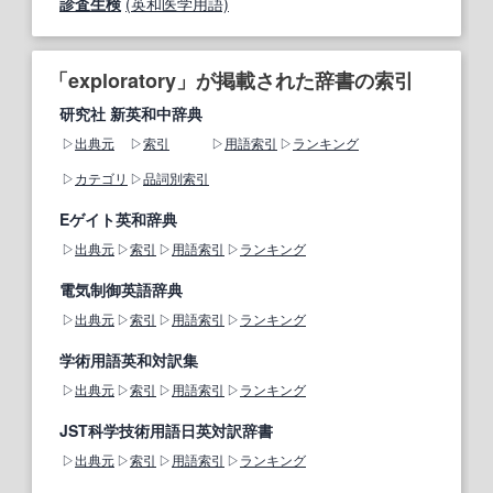
診査生検
(英和医学用語)
「exploratory」が掲載された辞書の索引
研究社 新英和中辞典
出典元
索引
用語索引
ランキング
カテゴリ
品詞別索引
Eゲイト英和辞典
出典元
索引
用語索引
ランキング
電気制御英語辞典
出典元
索引
用語索引
ランキング
学術用語英和対訳集
出典元
索引
用語索引
ランキング
JST科学技術用語日英対訳辞書
出典元
索引
用語索引
ランキング