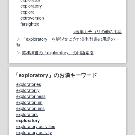
exploratory
explore
extroversion
farsighted
医学カテゴリの他の用語
「exploratory」を解説文に含む英和辞書の用語の一
覧
英和辞書の「exploratory」の用語索引
「exploratory」のお隣キーワード
exploratories
exploratorily
exploratoriness
exploratorium
exploratoriums
explorators
exploratory
exploratory activities
exploratory activity