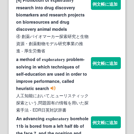
[4] Promotion of
exploratory
例文帳に追加
research into drug discovery
biomarkers and research projects
on bioresources and drug
discovery animal models
④ 創薬バイオマーカー探索研究と生物
資源・創薬動物モデル研究事業の推
進
- 厚生労働省
a method of
problem-
exploratory
例文帳に追加
solving in which techniques of
self-education are used in order to
improve performance, called
heuristic search
人工知能において,ヒューリスティック
探索という,問題固有の情報を用いた探
索手法
- EDR日英対訳辞書
An advancing
borehole
exploratory
例文帳に追加
11b is bored from a left half 8b of
the face 7, and the position and