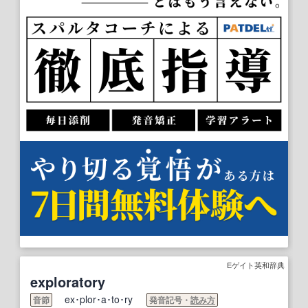
Eゲイト英和辞典
exploratory
ex･plor･a･to･ry
音節
発音記号・
読み方