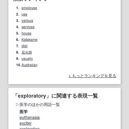
1.
employee
2.
use
3.
various
4.
services
5.
house
6.
Katakame
7.
diet
8.
花火師
9.
usually
10.
Australian
もっとランキングを見る
「exploratory」に関連する表現一覧
医学のほかの用語一覧
医学
euthanasia
exciter
exploration