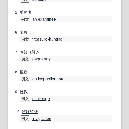
5
受験者
an
examinee
例文
6
宝捜し
treasure-hunting
例文
7
お祭り騒ぎ
pageantry
例文
8
視察
an
inspection
tour
例文
9
挑戦
challenge
例文
10
試験監督
invigilation
例文