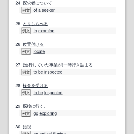
24
探求者
について
of a
seeker
例文
25
とりしらべる
to
examine
例文
26
位置付ける
locate
例文
27
(
進行
していた
事業
が)
一時
行き詰まる
to be
inspected
例文
28
検査を受ける
to be
inspected
例文
29
探検
に
行く
.
go
exploring
例文
30
錯視
an
optical illusion