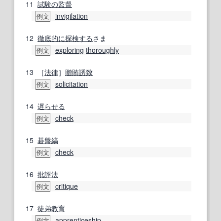
11
試験の
監督
invigilation
例文
12
徹底的に
探検する
さま
exploring
thoroughly
例文
13
［
法律
］
贈賄
誘致
solicitation
例文
14
遅らせる
check
例文
15
碁盤縞
check
例文
16
批評
法
critique
例文
17
徒弟
教育
apprenticeship
例文