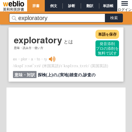
辞書
例文
診断
翻訳
単語帳
英和和英辞書
ログイン
単語
保存
を
exploratory
とは
発音添削
意味・読み方・使い方
プロの添削を
無料で試す
ex・plor・a・to・ry
/
/
(米国英語)
/
/
(英国英語)
ɪksplˈɔːrət`ɔːri
ɪˈksplɔ:rʌˌtɔ:ri:
意味・対訳
探検(上)の,(実地)踏査の,診査の