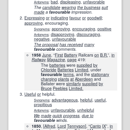
bad
,
displeasing
,
unfavorable
Antonyms
:
The
candidate
wearing
the business
suit
made
a
favourable
impression.
Expressing
or
indicating
favour
or
goodwill
;
approving
, encouraging.
approving
,
encouraging
,
positive
Synonyms
:
disapproving
,
discouraging
,
Antonyms
:
negative
,
unfavourable
The proposal
has received
many
favourable
comments.
1958
June
, “
First
Battery
Railcars
on
B.R.
”,
in
Railway
Magazine
,
page
419
:
The
batteries
were
supplied
by
Chloride
Batteries
Limited
, under
favourable
terms
, and the
stationary
charging
plants
at
Aberdeen
and
Ballater were
similarly
supplied
by
Bruce
Peebles
Limited.
Useful
or
helpful.
advantageous
,
helpful
,
useful
,
Synonyms
:
propitious
unfavourable
,
unhelpful
Antonyms
:
We
made
quick
progress
,
due to
favourable
winds.
1850
, [
Alfred
,
Lord
Tennyson
], “
Canto
IX
”,
in