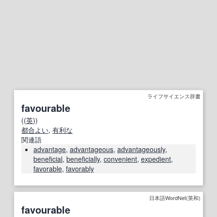
ライフサイエンス辞書
favourable
((
英
))
都合よい
,
有利な
関連語
advantage
,
advantageous
,
advantageously
,
beneficial
,
beneficially
,
convenient
,
expedient
,
favorable
,
favorably
日本語WordNet(英和)
favourable