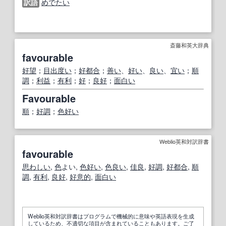
訳語
めでたい
斎藤和英大辞典
favourable
好望
；
目出度い
；
好都合
；
善い
、
好い
、
良い
、
宜い
；
順
調
；
利益
；
有利
；
好
；
良好
；
面白い
Favourable
順
；
好調
；
色好い
Weblio英和対訳辞書
favourable
思わしい
,
色
よい,
色好い
,
色良い
,
佳良
,
好調
,
好都合
,
順
調
,
有利
,
良好
,
好意的
,
面白い
Weblio英和対訳辞書はプログラムで機械的に意味や英語表現を生成
しているため、不適切な項目が含まれていることもあります。ご了