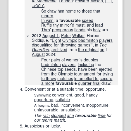
In Memoriam
,
London
:
Edward
Moxon
,
[
…
]
,
:
→OCLC
So
draw
him
home to
those that
mourn
In vain
; a
favourable
speed
Ruffle
thy
mirror
’d
mast
, and
lead
Thro
’
prosperous
floods
his
holy
urn.
2012
August 1
,
Peter
Walker
, Haroon
Siddique, “
Eight
Olympic
badminton
players
disqualified
for '
throwing
games
'”,
in
The
Guardian
‎,
archived
from
the original
on
1
August
2024
:
Four
pairs
of
women's
doubles
badminton
players
,
including
the
Chinese
top
seeds
,
have been
ejected
from the
Olympic
tournament
for
trying
to throw
matches
in an effort to
secure
a more
favourable
quarter-final
draw.
Convenient
or at a
suitable time
; opportune.
convenient
,
good
,
handy
,
Synonyms
:
opportune
,
suitable
bad
,
inconvenient
,
inopportune
,
Antonyms
:
unfavourable
,
unsuitable
The
rain
stopped
at a
favourable
time
for
our
tennis
match.
Auspicious
or
lucky.