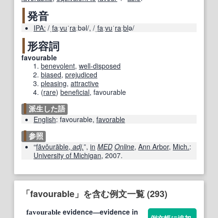
発音
IPA:
/ˌ
fa
ː
vu
ˈ
ra
ːbəl/
,
/ˌ
fa
ː
vu
ˈ
ra
ː
bl
ə/
形容詞
favourable
benevolent
,
well-disposed
biased
,
prejudiced
pleasing
,
attractive
(
rare
)
beneficial
,
favourable
派生した語
English
:
favourable
,
favorable
参照
“
fāvǒurāble,
adj.
”,
in
MED
Online
,
Ann Arbor
,
Mich.
:
University of Michigan
,
2007
.
「favourable」を含む例文一覧 (293)
evidence―evidence in
favourable