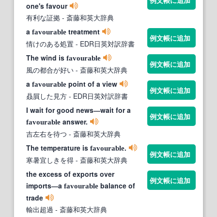
例文帳に追加
one's favour
有利な証拠
- 斎藤和英大辞典
a
treatment
favourable
例文帳に追加
情けのある処置
- EDR日英対訳辞書
The wind is
favourable
例文帳に追加
風の都合が好い
- 斎藤和英大辞典
a
point of a view
favourable
例文帳に追加
贔屓した見方
- EDR日英対訳辞書
I wait for good news―wait for a
例文帳に追加
answer.
favourable
吉左右を待つ
- 斎藤和英大辞典
The temperature is
.
favourable
例文帳に追加
寒暑宜しきを得
- 斎藤和英大辞典
the excess of exports over
例文帳に追加
imports―a
balance of
favourable
trade
輸出超過
- 斎藤和英大辞典