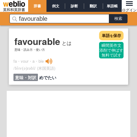
辞書
例文
診断
翻訳
単語帳
英和和英辞書
ログイン
単語
保存
を
favourable
とは
瞬間英作文
意味・読み方・使い方
添削で伸ばす
無料で試す
fa・vour・a・ble
/
/
(米国英語)
féɪv
(ə)
rəbl
意味・対訳
めでたい