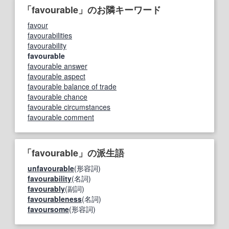
「favourable」のお隣キーワード
favour
favourabilities
favourability
favourable
favourable answer
favourable aspect
favourable balance of trade
favourable chance
favourable circumstances
favourable comment
「favourable」の派生語
unfavourable
(形容詞)
favourability
(名詞)
favourably
(副詞)
favourableness
(名詞)
favoursome
(形容詞)