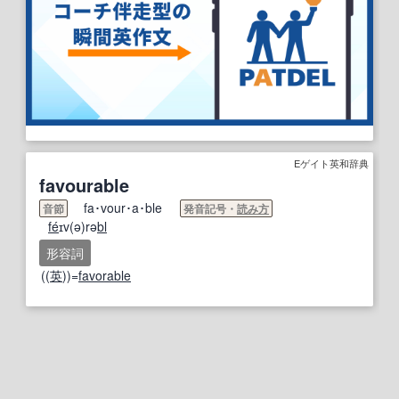
Eゲイト英和辞典
favourable
fa･vour･a･ble
音節
発音記号・
読み方
fe
́ɪv(ə)rə
bl
形容詞
((
英
))=
favorable