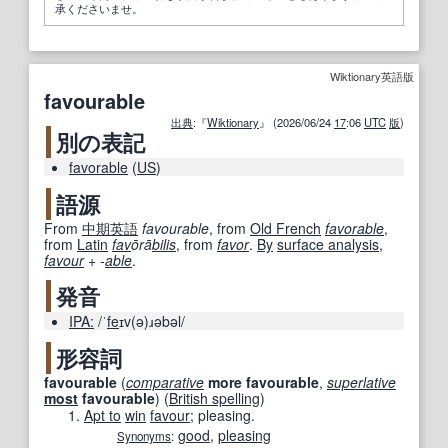
承くださいませ。
Wiktionary英語版
favourable
出典
:『
Wiktionary
』 (2026/06/24
17
:06
UTC
版
)
別の表記
favorable
(
US
)
語源
From
中期
英語
favourable
, from
Old French
favorable
,
from
Latin
fav
ōrā
bilis
, from
favor
.
By
surface analysis
,
favour
+‎
-
able
.
発音
IPA:
/ˈ
fe
ɪv(ə)ɹəbəl/
形容詞
favourable
(
comparative
more
favourable
,
superlative
most
favourable
)
(
British spelling
)
Apt to
win
favour
; pleasing.
good
,
pleasing
Synonyms
: