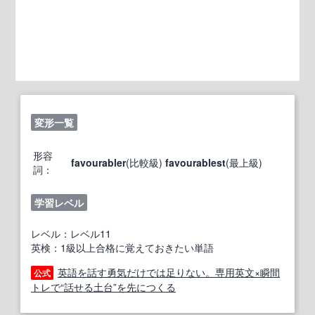
変形一覧
形容
favourabler
(比較級)
favourablest
(最上級)
詞：
学習レベル
レベル：レベル11
英検：1級以上合格に覚えておきたい単語
英語を話す勇気だけでは足りない。専用英文×瞬間
公式
トレで“話せる土台”を先につくる