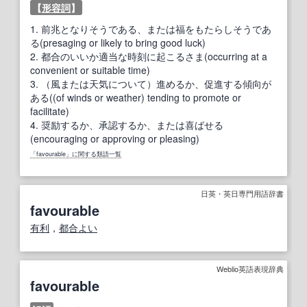
【
形容詞
】
1.
前兆となりそうである、または福をもたらしそうであ
る(presaging or likely to bring good luck)
2.
都合のいいか適当な時刻に起こるさま(occurring at a
convenient or suitable time)
3.
（風または天気について）進めるか、促進する傾向が
ある((of winds or weather) tending to promote or
facilitate)
4.
奨励するか、承認するか、または喜ばせる
(encouraging or approving or pleasing)
「favourable」に関する類語一覧
日英・英日専門用語辞書
favourable
有利
，
都合よい
Weblio英語表現辞典
favourable