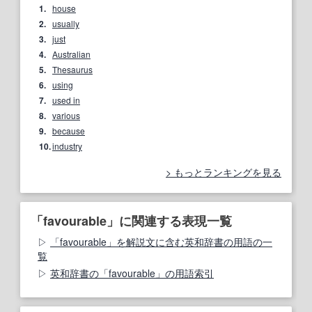
1.
house
2.
usually
3.
just
4.
Australian
5.
Thesaurus
6.
using
7.
used in
8.
various
9.
because
10.
industry
もっとランキングを見る
「favourable」に関連する表現一覧
「favourable」を解説文に含む英和辞書の用語の一
覧
英和辞書の「favourable」の用語索引