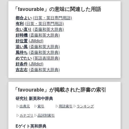
「favourable」の意味に関連した用語
都合よい
(日英・英日専門用語)
有利
(日英・英日専門用語)
生い直り
(斎藤和英大辞典)
好時機
(斎藤和英大辞典)
好位置
(JMdict)
追い風
(斎藤和英大辞典)
風待ち
(斎藤和英大辞典)
めでたい
(英語表現辞典)
好条件
(JMdict)
吉左右
(斎藤和英大辞典)
「favourable」が掲載された辞書の索引
研究社 新英和中辞典
出典元
索引
用語索引
ランキング
カテゴリ
品詞別索引
Eゲイト英和辞典