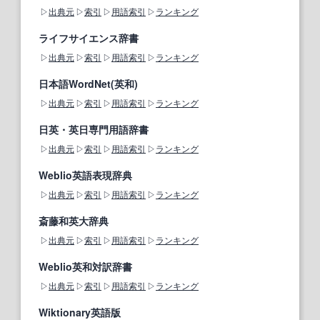
出典元
索引
用語索引
ランキング
ライフサイエンス辞書
出典元
索引
用語索引
ランキング
日本語WordNet(英和)
出典元
索引
用語索引
ランキング
日英・英日専門用語辞書
出典元
索引
用語索引
ランキング
Weblio英語表現辞典
出典元
索引
用語索引
ランキング
斎藤和英大辞典
出典元
索引
用語索引
ランキング
Weblio英和対訳辞書
出典元
索引
用語索引
ランキング
Wiktionary英語版