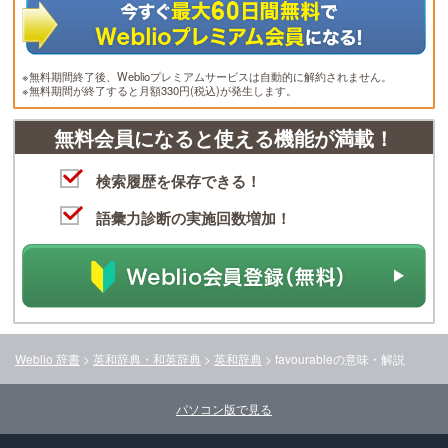
※無料期間終了後、Weblioプレミアムサービスは自動的に解約されません。
※無料期間が終了すると月額330円(税込)が発生します。
無料会員になると使える機能が満載！
検索履歴を保存できる！
語彙力診断の実施回数増加！
Weblio 辞書
>
英和辞典・和英辞典
>
英和辞典
>
favourable
の意味・解説
パソコン版で見る