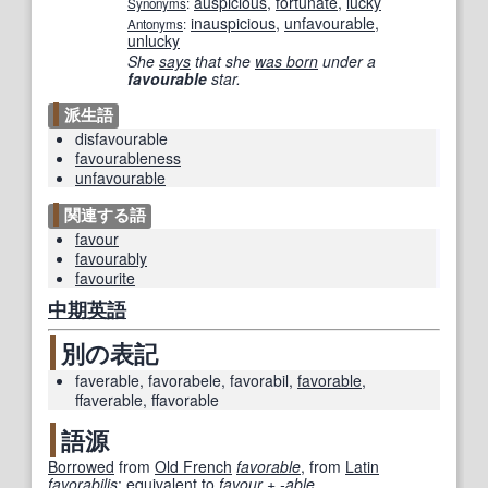
auspicious
,
fortunate
,
lucky
Synonyms
:
inauspicious
,
unfavourable
,
Antonyms
:
unlucky
She
says
that she
was born
under a
favourable
star.
派生語
disfavourable
favourableness
unfavourable
関連する語
favour
favourably
favourite
中期
英語
別の表記
faverable
,
favorabele
,
favorabil
,
favorable
,
ffaverable
,
ffavorable
語源
Borrowed
from
Old French
favorable
, from
Latin
favorabilis
;
equivalent to
favour
+‎
-
able
.