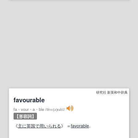
研究社 新英和中辞典
favourable
fa・vour・a・ble
/
féɪv(ə)rəbl
/
【形容詞】
《
主に
英国
で用いられる
》 ＝
favorable
.