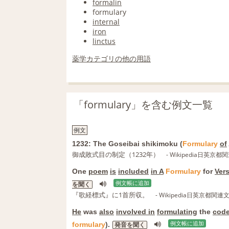
formalin
formulary
internal
iron
linctus
薬学カテゴリの他の用語
「formulary」を含む例文一覧
例文
1232: The Goseibai shikimoku (
Formulary
of
御成敗式目の制定（1232年）
- Wikipedia日英
One
poem
is
included
in A
Formulary
for
Ver
例文帳に追加
を聞く
『歌経標式』に1首所収。
- Wikipedia日英京都
He
was
also
involved in
formulating
the
cod
formulary
).
例文帳に追加
発音を聞く