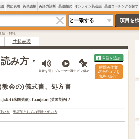
類語
共起表現
英単語帳
英語力診断
英語翻訳
オンライン英会話
英語コーチングを探す
yの意味・解説
共起表現
味・読み方・
単語を追加
瞬間英作文
発音を聞く
プレーヤー再生
ピン留め
継続のコツを
無料で試す
(教会の)儀式書、処方書
,
/
(米国英語)
(英国英語)
mjʊlèri
fˈɔːmjʊləri
使い方
形容詞としての意味・使い方