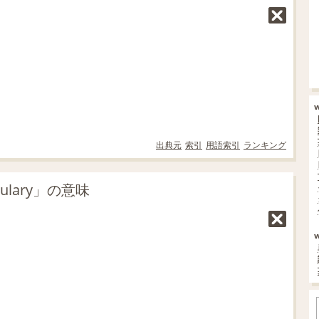
出典元
索引
用語索引
ランキング
lary」の意味