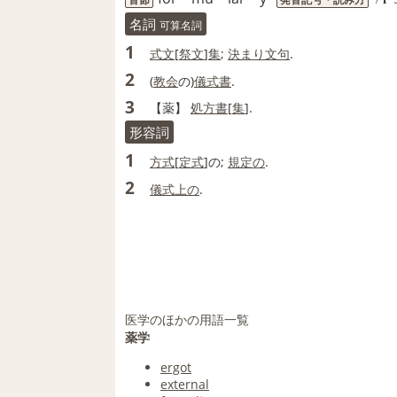
名詞
可算名詞
1
式
文
[
祭文
]
集
;
決まり文句
.
2
(
教会
の)
儀式
書
.
3
【
薬
】
処方
書
[
集
].
形容詞
1
方式
[
定式
]の;
規定の
.
2
儀式
上の
.
医学のほかの用語一覧
薬学
ergot
external