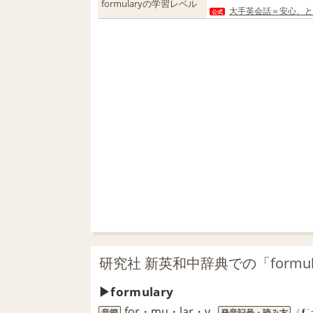
formularyの学習レベル
大手英会話＝安心、と
公式
研究社 新英和中辞典での「formul
formulary
for・mu・lar・y
音節
発音記号・読み方
/
f