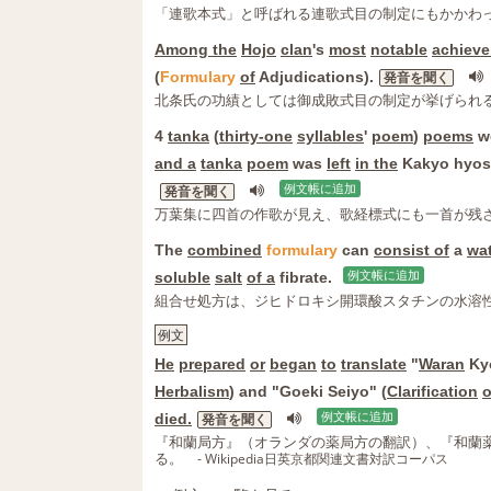
「連歌本式」と呼ばれる連歌式目の制定にもかかわ
Among the
Hojo
clan
's
most
notable
achiev
(
Formulary
of
Adjudications).
発音を聞く
北条氏の功績としては御成敗式目の制定が挙げられ
4
tanka
(
thirty-one
syllables
'
poem
)
poems
w
and a
tanka
poem
was
left
in the
Kakyo hyosh
例文帳に追加
発音を聞く
万葉集に四首の作歌が見え、歌経標式にも一首が残
The
combined
formulary
can
consist of
a
wat
soluble
salt
of a
fibrate.
例文帳に追加
組合せ処方は、ジヒドロキシ開環酸スタチンの水溶
例文
He
prepared
or
began
to
translate
"
Waran
Ky
Herbalism
) and "Goeki Seiyo" (
Clarification
o
died.
例文帳に追加
発音を聞く
『和蘭局方』（オランダの薬局方の翻訳）、『和蘭
る。
- Wikipedia日英京都関連文書対訳コーパス