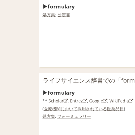
formulary
処方集
;
公定書
ライフサイエンス辞書での「formu
formulary
**
Scholar
,
Entrez
,
Google
,
WikiPedia
(
医療機関
において
採用
されている
医薬品
目
)
処方集
,
フォーミュラリー