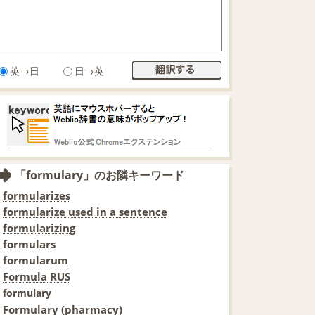
英→日
日→英
「formulary」のお隣キーワード
formularizes
formularize used in a sentence
formularizing
formulars
formularum
Formula RUS
formulary
Formulary (pharmacy)