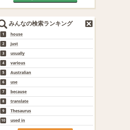
みんなの検索ランキング
house
1
just
2
usually
3
various
4
Australian
5
use
6
because
7
translate
8
Thesaurus
9
used in
10