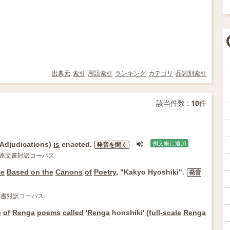
出典元
索引
用語索引
ランキング
カテゴリ
品詞別索引
該当件数 :
10
件
Adjudications)
is
enacted.
例文帳に追加
発音を聞く
京都関連文書対訳コーパス
se
Based on the
Canons
of
Poetry
, "Kakyo Hyoshiki".
発音
関連文書対訳コーパス
e
of
Renga
poems
called
'
Renga
honshiki' (
full-scale
Renga