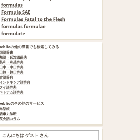
formulas
Formula SAE
Formulas Fatal to the Flesh
formulas formulae
formulate
weblioの他の辞書でも検索してみる
国語辞書
類語・反対語辞典
英和・和英辞典
日中・中日辞典
日韓・韓日辞典
古語辞典
インドネシア語辞典
タイ語辞典
ベトナム語辞典
weblioのその他のサービス
単語帳
語彙力診断
英会話コラム
こんにちは ゲスト さん