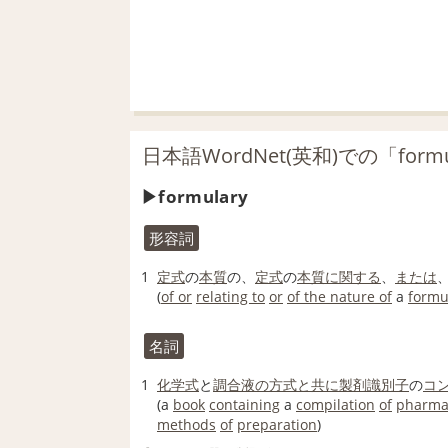
日本語WordNet(英和)での「form
formulary
形容詞
1
定式
の
本質
の、
定式
の
本質
に関する
、
または
(
of or
relating to
or
of the nature of
a
formu
名詞
1
化学式
と
調合
液
の方
式
と共に
製剤
識別子
の
コ
(a
book
containing
a
compilation
of
pharma
methods
of
preparation
)