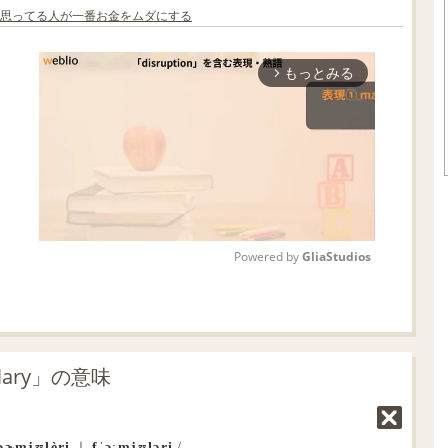
思ってる人が一番お金をムダにする
もっとみる
arrow_forward_ios
Powered by 
GliaStudios
M
u
t
ary」の意味
e
ˈɔɚmjʊlèri
｜
fˈɔːmjʊləri
/