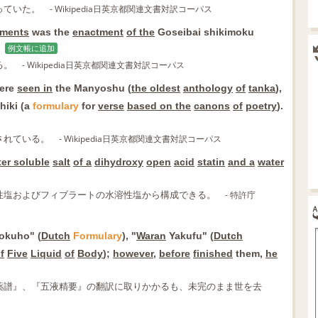
っていた。
- Wikipedia日英京都関連文書対訳コーパス
ements
was the
enactment
of the
Goseibai shikimoku
例文帳に追加
る。
- Wikipedia日英京都関連文書対訳コーパス
ere
seen in
the Manyoshu (
the oldest
anthology
of
tanka
),
iki (a
formulary
for
verse
based on the
canons
of
poetry
).
されている。
- Wikipedia日英京都関連文書対訳コーパス
er soluble
salt
of a
dihydroxy
open
acid
statin
and a
water
性塩およびフィブラートの水溶性塩から構成できる。
- 特許庁
okuho" (
Dutch
Formulary
), "
Waran
Yakufu" (
Dutch
f
Five
Liquid
of
Body
);
however
,
before
finished
them,
he
薬譜』、『五液精要』の翻訳に取りかかるも、未完のまま世を去