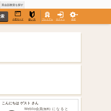
英会話教室を探す
小窓モード
プレミアム
ログイン
設定
使い方
こんにちは ゲスト さん
Weblio会員
になると
(無料)