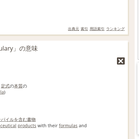
出典元
索引
用語索引
ランキング
ulary」の意味
、
定式
の
本質
の
la
)
ンパイル
を含む
書物
ceutical
products
with their
formulas
and