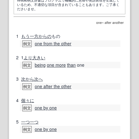
いるため、不適切な項目が含まれていることもあります。ご了承く
ださいませ。
one~ after another
1
もう一方
からの
もの
one from the other
例文
2
1
より大きい
being
one more
than
one
例文
3
次から次へ
one after the other
例文
4
個々に
one by one
例文
5
一つ一つ
one by one
例文