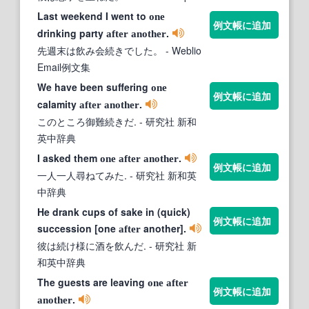
Last weekend I went to
one
例文帳に追加
drinking party
.
after
another
先週末は飲み会続きでした。
- Weblio
Email例文集
We have been suffering
one
例文帳に追加
calamity
.
after
another
このところ御難続きだ.
- 研究社 新和
英中辞典
I asked them
.
one
after
another
例文帳に追加
一人一人尋ねてみた.
- 研究社 新和英
中辞典
He drank cups of sake in (quick)
例文帳に追加
succession [one
another].
after
彼は続け様に酒を飲んだ.
- 研究社 新
和英中辞典
The guests are leaving
one
after
例文帳に追加
.
another