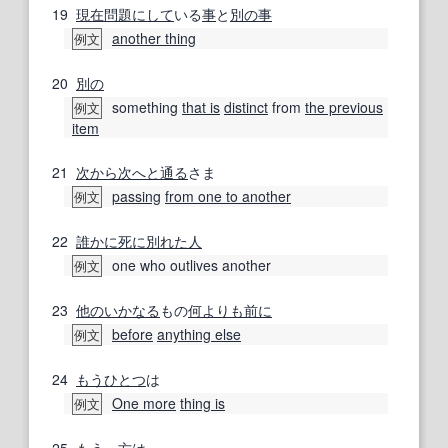
19
現在
問題
にして
いる
事
と
別の
事
another thing
例文
20
別の
something
that is
distinct
from
the previous
例文
item
21
次から次へと
通る
さま
passing
from one to another
例文
22
誰かに
死に
別れた
人
one who outlives another
例文
23
他の
いかなる
もの
何よりも
前に
before
anything else
例文
24
もうひとつ
は
One more
thing is
例文
25
もう一方
は