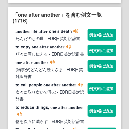
「one after another」を含む例文一覧
(1716)
life
one's death
another
after
例文帳に追加
死んだのちの世
- EDR日英対訳辞書
to copy
one
after
another
例文帳に追加
順々に写し伝える
- EDR日英対訳辞書
one
after
another
例文帳に追加
(物事が)どんどん続くさま
- EDR日英
対訳辞書
to call people
one
after
another
例文帳に追加
次々に取り次いで呼ぶ
- EDR日英対訳
辞書
to reduce things,
one
after
another
例文帳に追加
物を次々に減らす
- EDR日英対訳辞書