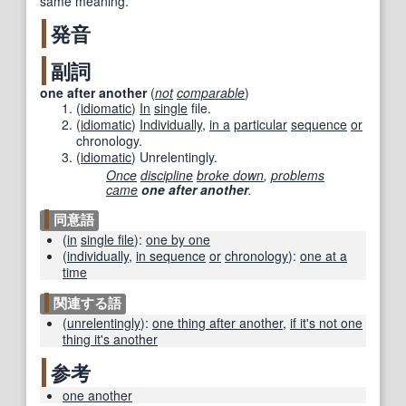
same meaning.
発音
副詞
one after another
(
not
comparable
)
(
idiomatic
)
In
single
file.
(
idiomatic
)
Individually
,
in a
particular
sequence
or
chronology.
(
idiomatic
)
Unrelentingly.
Once
discipline
broke down
,
problems
came
one after another
.
同意語
(
in
single file
)
:
one by one
(
individually
,
in sequence
or
chronology
)
:
one at a
time
関連する語
(
unrelentingly
)
:
one thing after another
,
if it's not one
thing it's another
参考
one another