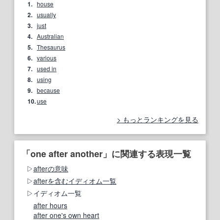
1.
house
2.
usually
3.
just
4.
Australian
5.
Thesaurus
6.
various
7.
used in
8.
using
9.
because
10.
use
もっとランキングを見る
「one after another」に関連する表現一覧
afterの意味
afterを含むイディオム一覧
イディオム一覧
after hours
after one's own heart