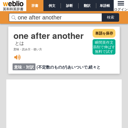
辞書
例文
診断
翻訳
単語帳
英和和英辞書
ログイン
one after another
単語
保存
を
とは
瞬間英作文
添削で伸ばす
意味・読み方・使い方
無料で試す
意味・対訳
(不定数のものが)あいついで,続々と