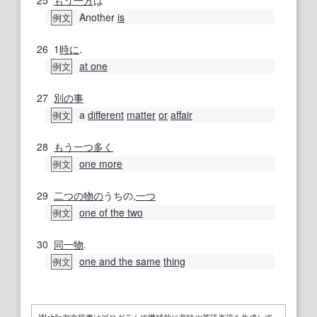
Another
is
例文
26
1
時に
.
at one
例文
27
別の
事
a
different
matter
or
affair
例文
28
もう一つ
多く
one more
例文
29
二つの
物の
うちの,
一つ
one of the two
例文
30
同一
物
.
one and the same
thing
例文
Weblio例文辞書はプログラムで機械的に意味や英語表現を生成して