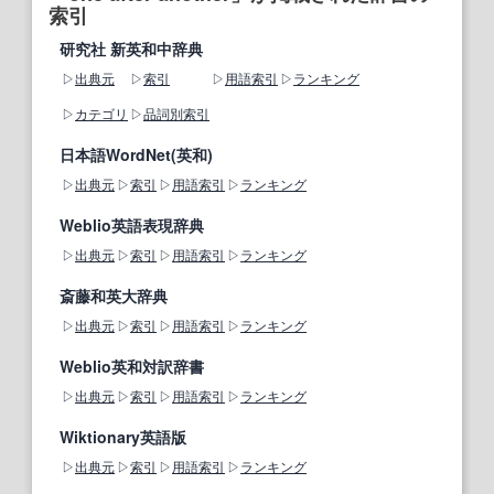
索引
研究社 新英和中辞典
出典元
索引
用語索引
ランキング
カテゴリ
品詞別索引
日本語WordNet(英和)
出典元
索引
用語索引
ランキング
Weblio英語表現辞典
出典元
索引
用語索引
ランキング
斎藤和英大辞典
出典元
索引
用語索引
ランキング
Weblio英和対訳辞書
出典元
索引
用語索引
ランキング
Wiktionary英語版
出典元
索引
用語索引
ランキング