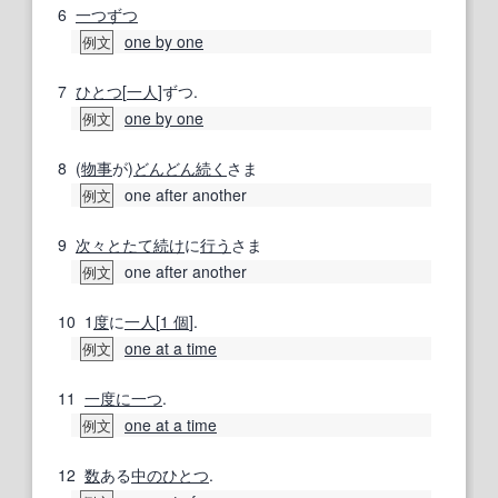
6
一つずつ
one by one
例文
7
ひとつ
[
一人
]ずつ.
one by one
例文
8
(
物事
が)
どんどん
続く
さま
one after another
例文
9
次々と
たて続け
に
行う
さま
one after another
例文
10
1
度
に
一人
[
1 個
].
one at a time
例文
11
一度に
一つ
.
one at a time
例文
12
数
ある
中
のひとつ
.