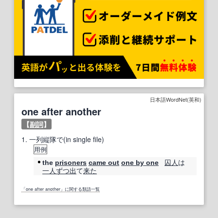
日本語WordNet(英和)
one after another
【
副詞
】
1.
一列縦隊で(in single file)
用例
囚人
は
the
prisoners
came out
one by one
一人ずつ
出
て
来た
「one after another」に関する類語一覧