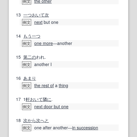
the other
例文
13
一つ
おいて
次
next
but one
例文
14
もう一つ
one more
―another
例文
15
第二の
われ.
another I
例文
16
あまり
the rest of
a
thing
例文
17
1
軒
おいて
隣に
.
next door but one
例文
18
次から次へと
one after another―
in succession
例文