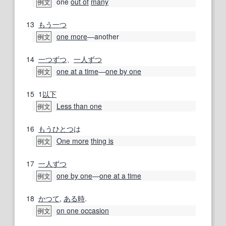
one
out of
many
例文
13
もう一つ
one more
―another
例文
14
一つずつ
、
一人ずつ
one at a time
―
one by one
例文
15
1
以下
Less than one
例文
16
もうひとつ
は
One more
thing is
例文
17
一人ずつ
one by one
―
one at a time
例文
18
かつて
,
ある時
.
on one occasion
例文