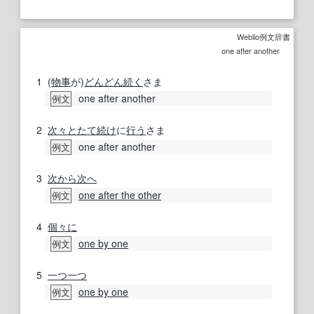
Weblio例文辞書
one after another
1
(
物事
が)
どんどん
続く
さま
one after another
例文
2
次々と
たて続け
に
行う
さま
one after another
例文
3
次から次へ
one after the other
例文
4
個々に
one by one
例文
5
一つ一つ
one by one
例文