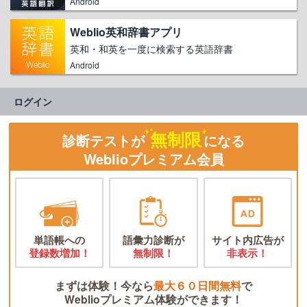
Android
Weblio英和辞書アプリ
英和・和英を一度に検索する英語辞書
Android
ログイン
無制限
診断テストが
になる
Weblioプレミアム会員
単語帳への
語彙力診断が
サイト内広告が
登録数増加！
無制限！
非表示！
まずは体験！今なら
最大６０日間無料
で
Weblioプレミアム体験ができます！