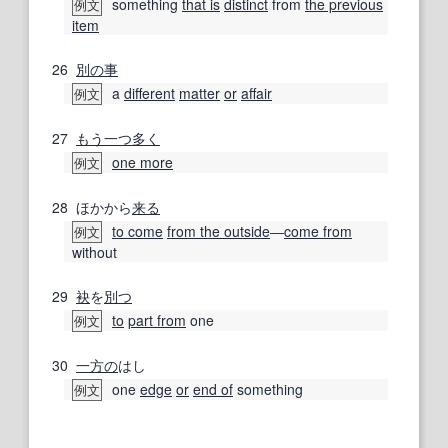
something
that is
distinct
from
the previous
例文
item
26
別の
事
a
different
matter
or
affair
例文
27
もう一つ
多く
one more
例文
28
ほかから
来る
to come
from the outside
―
come from
例文
without
29
袂
を
別つ
to
part from
one
例文
30
一方の
はし
one
edge
or
end of
something
例文