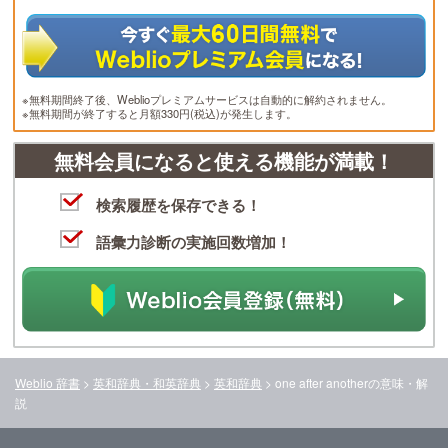
※無料期間終了後、Weblioプレミアムサービスは自動的に解約されません。
※無料期間が終了すると月額330円(税込)が発生します。
無料会員になると使える機能が満載！
検索履歴を保存できる！
語彙力診断の実施回数増加！
Weblio 辞書
>
英和辞典・和英辞典
>
英和辞典
>
one after another
の意味・解
説