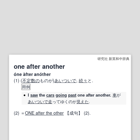
研究社 新英和中辞典
one after another
óne àfter anóther
(1) (
不定数の
ものが)
あいついで
,
続々
と.
用例
車
が
I
saw
the
cars
going
past
one after another
.
あいついで
走
ってゆくのが
見えた
.
(2) ＝
ONE after the other
【成句】
(2).