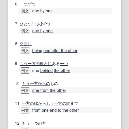
6
一つずつ
one by one
例文
7
ひとつ
[
一人
]ずつ.
one by one
例文
8
交互に
being
one after the other
例文
9
もう一方の
後ろに
ある
一つ
one
behind
the other
例文
10
もう一方
からの
もの
one from the other
例文
11
一方の
端
からも
う
一方の
端
まで
from
one end
to the
other
例文
12
もう一つの
方