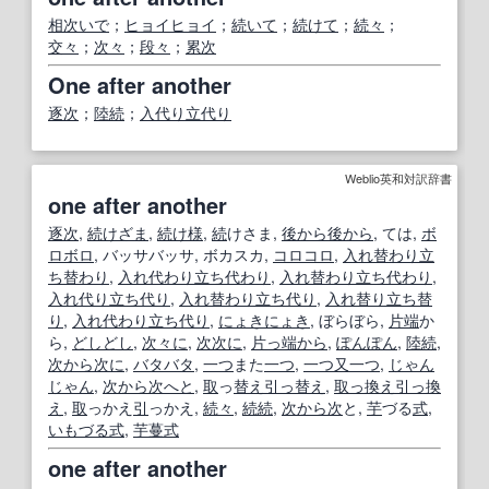
相次いで
；
ヒョイヒョイ
；
続いて
；
続けて
；
続々
；
交々
；
次々
；
段々
；
累次
One after another
逐次
；
陸続
；
入代り立代り
Weblio英和対訳辞書
one after another
逐次
,
続けざま
,
続け様
,
続
けさま,
後から後から
, ては,
ボ
ロボロ
, バッサバッサ, ボカスカ,
コロコロ
,
入れ替わり立
ち替わり
,
入れ代わり立ち代わり
,
入れ替わり
立ち
代わり
,
入れ代り立ち代り
,
入れ替わり
立ち
代り
,
入れ
替り
立ち
替
り
,
入れ代わり
立ち
代り
,
にょきにょき
, ぼらぼら,
片端
か
ら,
どしどし
,
次々に
,
次次に
,
片っ端から
,
ぽんぽん
,
陸続
,
次から次に
,
バタバタ
,
一つ
また
一つ
,
一つ
又
一つ
,
じゃん
じゃん
,
次から次へと
,
取
っ
替え
引っ替え
,
取っ換え引っ換
え
,
取
っかえ
引
っかえ,
続々
,
続続
,
次から次
と,
芋
づる
式
,
いもづる
式
,
芋蔓
式
one after another