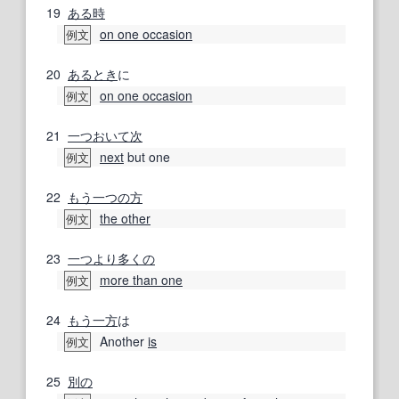
19
ある時
on one occasion
例文
20
あるとき
に
on one occasion
例文
21
一つ
おいて
次
next
but one
例文
22
もう一つの
方
the other
例文
23
一つ
より多くの
more than one
例文
24
もう一方
は
Another
is
例文
25
別の