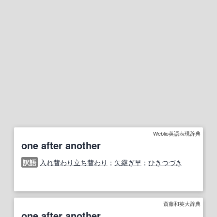
Weblio英語表現辞典
one after another
訳語
入れ替わり立ち替わり
；
矢継ぎ早
；
ひきつづき
斎藤和英大辞典
one after another