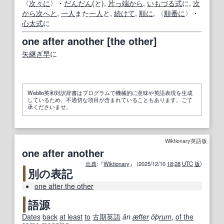
〈
次々に
〉・
だんだん
(と),
片っ端から
,
いもづる
式
に,
次
から次へと
,
一人
また
一人
と,
続けて
,
順に
, 〈
順番に
〉・
心太式
に
one after another [the other]
矢継ぎ早
に
Weblio英和対訳辞書はプログラムで機械的に意味や英語表現を生成
しているため、不適切な項目が含まれていることもあります。ご了
承くださいませ。
Wiktionary英語版
one after another
出典
:『
Wiktionary
』 (2025/12/10
18
:
28
UTC
版
)
別の表記
one after the other
語源
Dates
back
at least
to
古期
英語
ān
æfter
ōþ
rum
,
of the