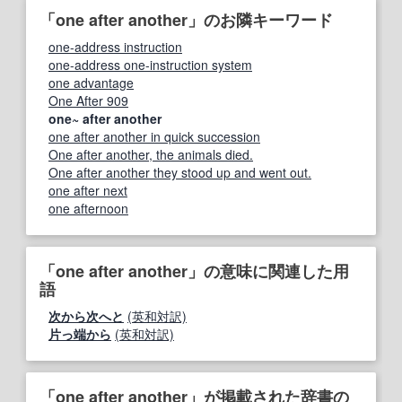
「one after another」のお隣キーワード
one-address instruction
one-address one-instruction system
one advantage
One After 909
one~ after another
one after another in quick succession
One after another, the animals died.
One after another they stood up and went out.
one after next
one afternoon
「one after another」の意味に関連した用
語
次から次へと
(英和対訳)
片っ端から
(英和対訳)
「one after another」が掲載された辞書の