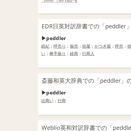
「peddler」に関する類語一覧
EDR日英対訳辞書での「peddler
peddler
経紀
；
呼売り
；
振売
；
担屋
；
かつぎ屋
；
呼売
；
い
；
棒手振り
；
経商
；
行商人
斎藤和英大辞典での「peddler」
peddler
出商い
；
行商
Weblio英和対訳辞書での「peddl