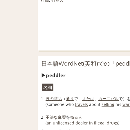
行商
;
行商人
日本語WordNet(英和)での「pedd
peddler
名詞
1
彼の
商品
（
通り
で、
または
、
カーニバル
で）
(someone who
travels
about
selling
his
war
2
不法な
麻薬
を
売る人
(
an
unlicensed
dealer
in
illegal
drugs
)