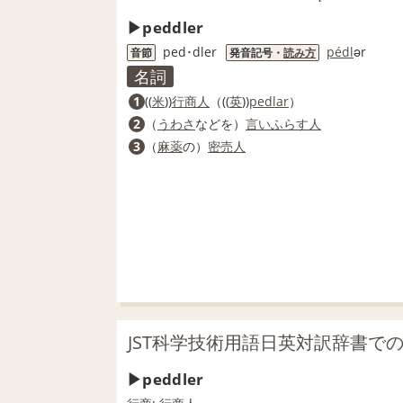
peddler
ped･dler
pe
dl
ər
音節
発音記号・
読み方
名詞
1
((
米
))
行商人
（((
英
))
pedlar
）
2
（
うわさ
などを）
言いふらす
人
3
（
麻薬
の）
密売人
JST科学技術用語日英対訳辞書での「
peddler