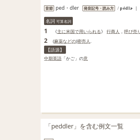
ped・dler
音節
発音記号・読み方
/
pédlɚ
｜
名詞
可算名詞
1
《
主に
米国
で用いられる
》
行商人
，
呼び売
2
(
麻薬
などの
)
密売人
.
【語源】
中期
英語
「かご」の
意
「peddler」を含む例文一覧