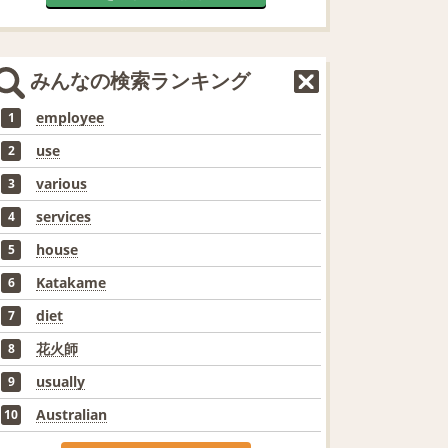
みんなの検索ランキング
employee
1
use
2
various
3
services
4
house
5
Katakame
6
diet
7
花火師
8
usually
9
Australian
10