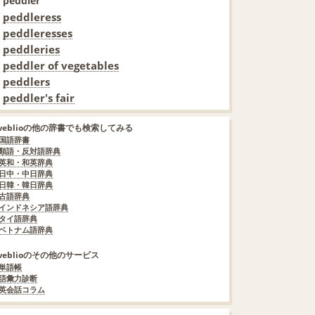
peddler
peddleress
peddleresses
peddleries
peddler of vegetables
peddlers
peddler's fair
weblioの他の辞書でも検索してみる
国語辞書
類語・反対語辞典
英和・和英辞典
日中・中日辞典
日韓・韓日辞典
古語辞典
インドネシア語辞典
タイ語辞典
ベトナム語辞典
weblioのその他のサービス
単語帳
語彙力診断
英会話コラム