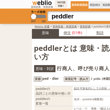
506万語
英和和英辞典
英語例文
英語
収録！
英和辞典・和英辞典
Weblio 辞書
>
英和辞典・和英辞典
>
英和辞典
>
peddlerの
意味
例文
(51件)
類語
peddlerとは 意味・
い方
行商人、呼び売り商人
意味・対訳
ped・dler
/
(米国
音節
発音記号・読み方
pédlɚ
peddlerの
名詞 可算名詞としての意味・
品詞ごとの意味や使い方
peddlerの
名詞：
peddlers
(複数形)
変形一覧
レベル
：
11
英検
：
1級以上