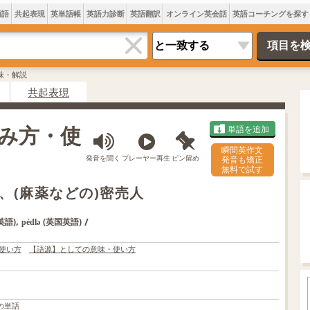
類語
共起表現
英単語帳
英語力診断
英語翻訳
オンライン英会話
英語コーチングを探す
意味・解説
共起表現
読み方・使
単語を追加
瞬間英作文
発音を聞く
プレーヤー再生
ピン留め
発音も矯正
無料で試す
、(麻薬などの)密売人
,
/
英語)
(英国英語)
pédlə
使い方
【語源】としての意味・使い方
の単語