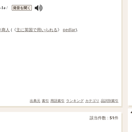
発音を聞く
‐lə
/
り
商人
(《
主に
英国
で用いられる
》
pedlar
).
出典元
索引
用語索引
ランキング
カテゴリ
品詞別索引
該当件数 :
51
件