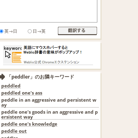
英→日
日→英
「peddler」のお隣キーワード
peddled
peddled one's ass
peddle in an aggressive and persistent w
ay
peddle one's goods in an aggressive and p
ersistent way
peddle one's knowledge
peddle out