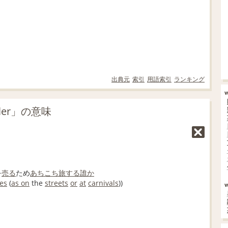
出典元
索引
用語索引
ランキング
ler」の意味
を
売る
ため
あちこち
旅する
誰か
es
(
as on
the
streets
or
at
carnivals
))