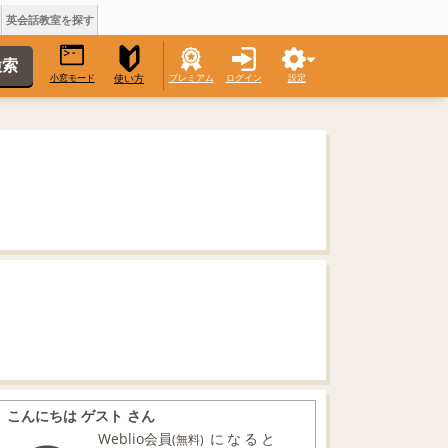
英会話教室を探す
小窓モード
プレミアム
ログイン
設定
使い方
こんにちは ゲスト さん
Weblio会員
になると
(無料)