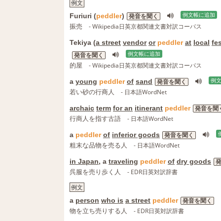
例文
Furiuri (
peddler
)
例文帳に追加
発音を聞く
振売
- Wikipedia日英京都関連文書対訳コーパス
Tekiya (
a street
vendor
or
peddler
at
local
fe
例文帳に追加
発音を聞く
的屋
- Wikipedia日英京都関連文書対訳コーパス
a
young
peddler
of
sand
例
発音を聞く
若い砂の行商人
- 日本語WordNet
archaic
term
for an
itinerant
peddler
発音を聞
行商人を指す古語
- 日本語WordNet
a
peddler
of
inferior goods
発音を聞く
粗末な品物を売る人
- 日本語WordNet
in Japan
, a
traveling
peddler
of
dry goods
呉服を売り歩く人
- EDR日英対訳辞書
例文
a
person
who is
a street
peddler
発音を聞く
物を立ち売りする人
- EDR日英対訳辞書