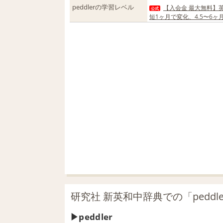
peddlerの学習レベル
【入会金 最大無料】英
公式
短1ヶ月で変化、4.5〜6
研究社 新英和中辞典での「peddl
peddler