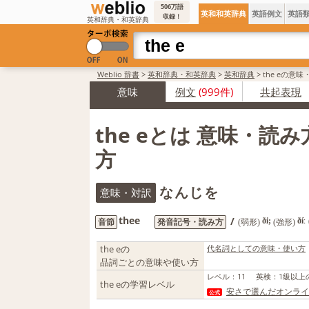
506万語
英和和英辞典
英語例文
英語
収録！
英和辞典・和英辞典
Weblio 辞書
>
英和辞典・和英辞典
>
英和辞典
>
the eの意味
意味
例文
(999件)
共起表現
the eとは 意味・読
方
なんじを
意味・対訳
thee
/
音節
発音記号・読み方
ði;
ðíː
(弱形)
(強形)
the eの
代名詞としての意味・使い方
品詞ごとの意味や使い方
レベル
：
11
英検
：
1級以上
the eの学習レベル
安さで選んだオンライ
公式