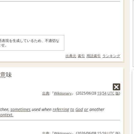
英語表現を生成しているため、不適切な
ませ。
出典元
索引
用語索引
ランキング
の意味
出典
:『
Wiktionary
』 (2025/06/28
19
:
54
UTC
版
)
thee
,
sometimes
used when
referring
to
God
or
another
context.
出典
:『
Wiktionary
』 (2026/06/08
15
:
59
UTC
版
)