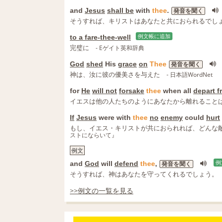
and
Jesus
shall be
with
thee
.
発音を聞く
そうすれば、キリストはあなたと共におられるでし
to a fare‐thee‐well
例文帳に追加
完璧に
- Eゲイト英和辞典
God
shed
His
grace
on
Thee
発音を聞く
神は、汝に彼の優美さを与えた
- 日本語WordNet
for
He
will not
forsake
thee
when all
depart f
イエスは他の人たちのようにあなたから離れること
If
Jesus
were with
thee
no
enemy
could
hurt
もし、イエス・キリストが共におられれば、どんな
ストにならいて』
例文
and
God
will
defend
thee
,
例
発音を聞く
そうすれば、神はあなたを守ってくれるでしょう。
>>例文の一覧を見る