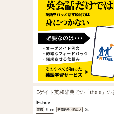
Eゲイト英和辞典での「the e」の
thee
thee
ðíː
音節
発音記号・
読み方