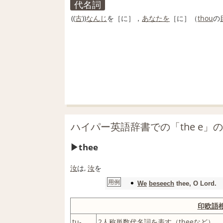
代名詞
((
古
))
なんじ
を［に］，
あなたを
［に］（
thou
の
ハイパー英語辞書での「the e」
thee
汝
は,
汝
を
用例
We
beseech
thee, O Lord.
印欧語
tu
-
2人称
単数
代名詞
を表す
（theeなど）。