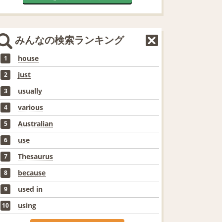
みんなの検索ランキング
house
1
just
2
usually
3
various
4
Australian
5
use
6
Thesaurus
7
because
8
used in
9
using
10