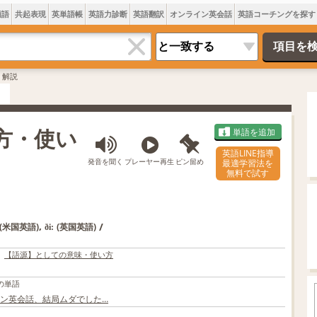
類語
共起表現
英単語帳
英語力診断
英語翻訳
オンライン英会話
英語コーチングを探す
・解説
み方・使い
単語を追加
英語LINE指導
発音を聞く
プレーヤー再生
ピン留め
最適学習法を
無料で試す
,
/
(米国英語)
(英国英語)
ði:
【語源】としての意味・使い方
の単語
ン英会話、結局ムダでした…