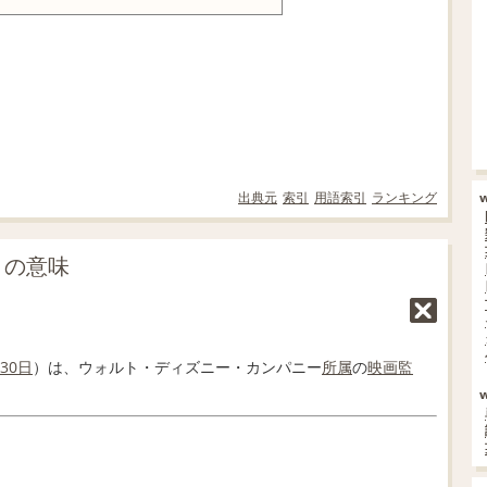
出典元
索引
用語索引
ランキング
e」の意味
30日
）は、ウォルト・ディズニー・カンパニー
所属
の
映画監