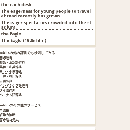
the each desk
The eagerness for young people to travel
abroad recently has grown.
The eager spectators crowded into the st
adium.
the Eagle
The Eagle (1925 film)
weblioの他の辞書でも検索してみる
国語辞書
類語・反対語辞典
英和・和英辞典
日中・中日辞典
日韓・韓日辞典
古語辞典
インドネシア語辞典
タイ語辞典
ベトナム語辞典
weblioのその他のサービス
単語帳
語彙力診断
英会話コラム