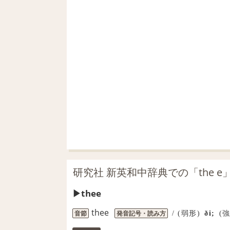
研究社 新英和中辞典での「the e
thee
thee
音節
発音記号・読み方
/
(弱形)
ði;
(