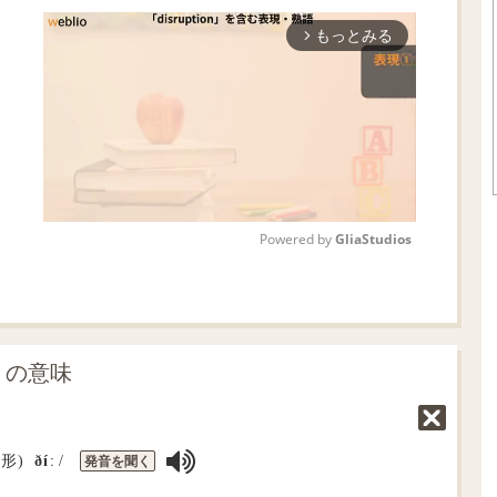
もっとみる
arrow_forward_ios
Powered by 
GliaStudios
M
u
t
」の意味
e
発音を聞く
強形)
ðíː
/