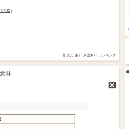
目的格
）
出典元
索引
用語索引
ランキング
の意味
根