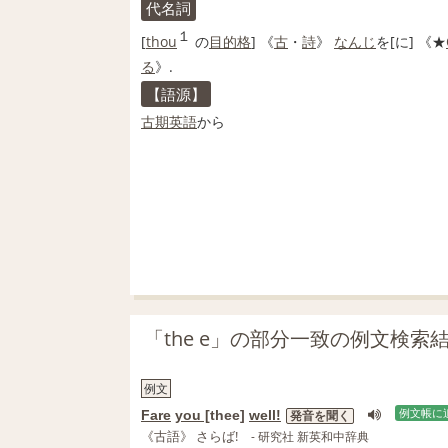
代名詞
１
[
thou
の
目的格
] 《
古
・
詩
》
なんじ
を[に] 《★
る
》.
【語源】
古期
英語
から
「the e」の部分一致の例文検索
例文
Fare
you [
thee]
well!
例文帳に
発音を聞く
《古語》 さらば!
- 研究社 新英和中辞典