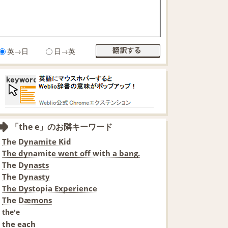
英→日
日→英
「the e」のお隣キーワード
The Dynamite Kid
The dynamite went off with a bang.
The Dynasts
The Dynasty
The Dystopia Experience
The Dæmons
the'e
the each