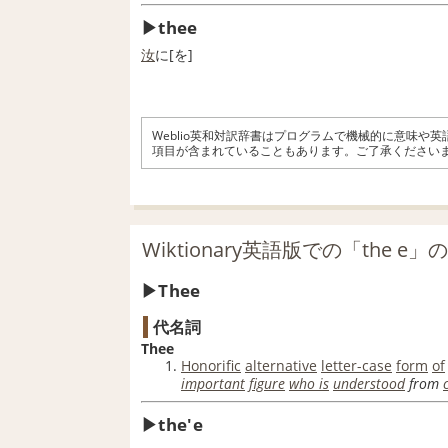
thee
汝
に[を]
Weblio英和対訳辞書はプログラムで機械的に意味や
項目が含まれていることもあります。ご了承ください
Wiktionary英語版での「the e」
Thee
代名詞
Thee
Honorific
alternative
letter-case
form
of
important
figure
who is
understood
from
the'e