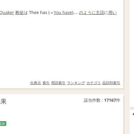
Quaker
教徒
は Thee has (＝
You have
)….
のように
主語
に
用い
出典元
索引
用語索引
ランキング
カテゴリ
品詞別索引
結果
該当件数 :
17167
件
追加