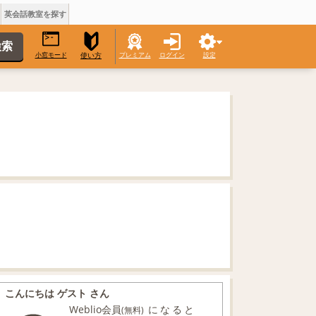
英会話教室を探す
小窓モード
プレミアム
ログイン
設定
使い方
こんにちは ゲスト さん
Weblio会員
になると
(無料)