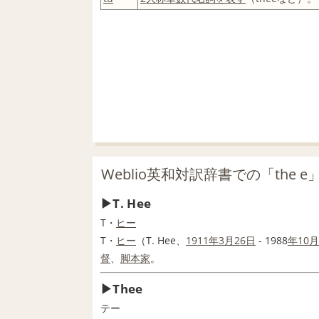
Weblio英和対訳辞書での「the 
T. Hee
T・
ヒー
T・
ヒー
（T. Hee、
1911
年
3月
26日
- 1988
年
10月
督
、
脚本家
。
Thee
テー