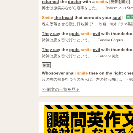
returned
the
doctor
with a
smite
.
発音を聞く
博士は微笑みながら返事をした。
- Robert Loui
Smite
the beast
that corrupts your
soul
!
例
魂を堕落させる獣に打ち勝て!
- 映画・海外ドラマ英
They say
the
gods
smite
evil
with thunderbol
諸神は悪を雷で打つという。
- Tanaka Corpus
They say
the
gods
smite
evil
with thunderbol
諸神は悪を雷で打つという。
- Tatoeba例文
例文
Whosoever
shall
smite
thee
on
thy
right
che
汝の右の頬を打つものあらば、左の頬も向けよ
- 
>>例文の一覧を見る