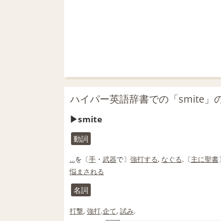
ハイパー英語辞書での「smite」
smite
動詞
…
を〔
手
・
武器
で〕
強打する
,
なぐる
.〔
主に
聖書
悩まされる
名詞
打撃
,
強打
.
企て
,
試み
.