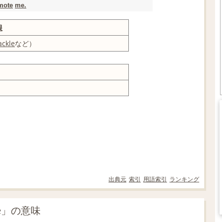
mote
me.
根
ckle
など）
出典元
索引
用語索引
ランキング
te」の意味