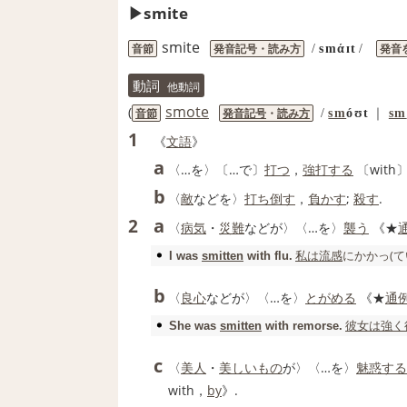
smite
smite
音節
発音記号・読み方
発音
/
smάɪt
/
動詞
他動詞
smote
(
音節
発音記号
・
読み方
/
sm
óʊt
｜
sm
1
《
文語
》
a
〈…を〉〔…で〕
打つ
，
強打する
〔with〕
b
〈
敵
などを〉
打ち倒す
，
負かす
;
殺す
.
a
2
〈
病気
・
災難
などが〉〈…を〉
襲う
《★
私は
流感
にかかっ(て
I was
smitten
with flu.
b
〈
良心
などが〉〈…を〉
とがめる
《★
通
彼女は
強く
She was
smitten
with remorse.
c
〈
美人
・
美しいもの
が〉〈…を〉
魅惑する
with，
by
》.