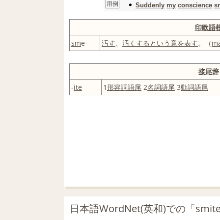
用例
Suddenly
my
conscience
s
印欧語
sm
ē-
汚す
、
汚くする
という
意
を表す
。（
ma
接尾辞
-
ite
1
形容詞
語尾
2
名詞
語尾
3
動詞
語尾
日本語WordNet(英和)での「smi