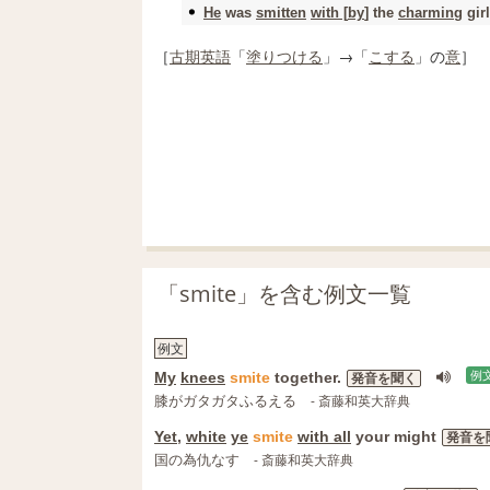
He
was
smitten
with [
by
] the
charming
girl
［
古期
英語
「
塗りつける
」→「
こする
」の
意
］
「smite」を含む例文一覧
例文
My
knees
smite
together.
例
発音を聞く
膝がガタガタふるえる
- 斎藤和英大辞典
Yet
,
white
ye
smite
with all
your might
発音を
国の為仇なす
- 斎藤和英大辞典