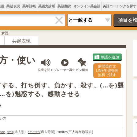
類語
共起表現
英単語帳
英語力診断
英語翻訳
オンライン英会話
英語コーチングを探す
味・解説
共起表現
み方・使い
単語を追加
瞬間英作文
発音を聞く
プレーヤー再生
ピン留め
LINE学習管理
無料で試す
強打する、打ち倒す、負かす、殺す、(…を)襲
(…を)魅惑する、感動させる
/
い方
ote
,
smit
(過去形)
smitten
(過去分詞)
smites
(三人称単数現在)