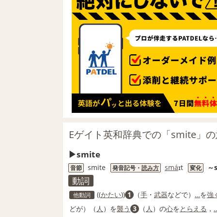
Eゲイト英和辞典での「smite」
smite
smite
sma
́ɪt
～
音節
発音記号・
読み方
変化
動詞
((
かたい
))
1
（
手
・
武器
などで）
…
を
強
他動詞
どが）（
人
）を
襲う
3
（
人
）の
心
を
とらえる
，