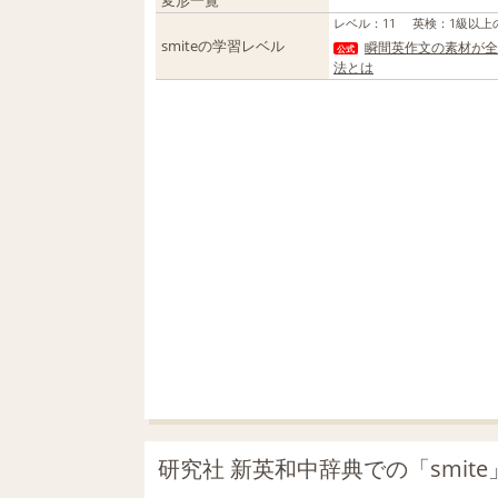
変形一覧
レベル
：
11
英検
：
1級以上
smiteの学習レベル
瞬間英作文の素材が全
公式
法とは
研究社 新英和中辞典での「smit