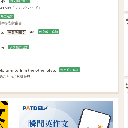
例文帳に追加
s Stevenson『ジキルとハイド』
文帳に追加
語字幕翻訳辞書
ts.
例文帳に追加
発音を聞く
ts.
例文帳に追加
ek
,
turn to
him
the other
also.
例文帳に追加
英語ことわざ教訓辞典