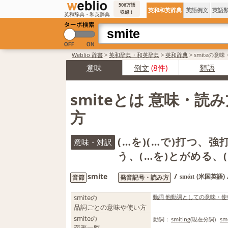
506万語
英和和英辞典
英語例文
英語
収録！
英和辞典・和英辞典
Weblio 辞書
>
英和辞典・和英辞典
>
英和辞典
>
smiteの意
意味
例文
(8件)
類語
smiteとは 意味・読
方
(…を)(…で)打つ、
意味・対訳
う、(…を)とがめる、
smite
/
(米国英語)
音節
発音記号・読み方
smάɪt
smiteの
動詞 他動詞としての意味・使
品詞ごとの意味や使い方
smiteの
動詞：
smiting
(現在分詞)
sm