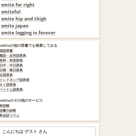
smite for right
smiteful
smite hip and thigh
smite japan
smite logging in forever
weblioの他の辞書でも検索してみる
国語辞書
類語・反対語辞典
英和・和英辞典
日中・中日辞典
日韓・韓日辞典
古語辞典
インドネシア語辞典
タイ語辞典
ベトナム語辞典
weblioのその他のサービス
単語帳
語彙力診断
英会話コラム
こんにちは ゲスト さん