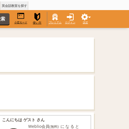
英会話教室を探す
小窓モード
プレミアム
ログイン
設定
使い方
こんにちは ゲスト さん
Weblio会員
になると
(無料)