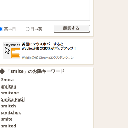
英→日
日→英
「smite」のお隣キーワード
Smita
smitan
smitane
Smita Patil
smitch
smitches
smite
smited