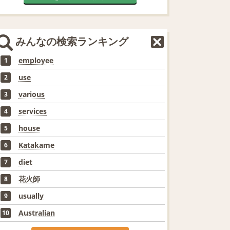
みんなの検索ランキング
employee
1
use
2
various
3
services
4
house
5
Katakame
6
diet
7
花火師
8
usually
9
Australian
10