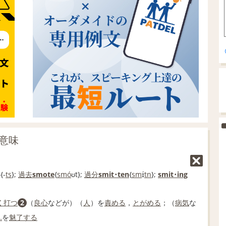
の意味
s
{-
ts
};
過去
smote
{
smo
́ʊt};
過分
smit･ten
{
sm
ɪ́
tn
};
smit･ing
く打つ
2
（
良心
などが）（
人
）を
責める
，
とがめる
；（
病気
な
…
を
魅了する