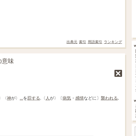
出典元
索引
用語索引
ランキング
の意味
〕〈
神
が〉
…
を
罰する
.〈
人
が〉〔
病気
・
感情
などに〕
襲われる
,