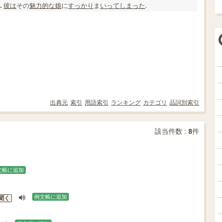
彼は
その
魅力的な
娘
に
すっかり
ま
いって
しまった
.
.
出典元
索引
用語索引
ランキング
カテゴリ
品詞別索引
該当件数 :
8
件
文帳に追加
例文帳に追加
聞く