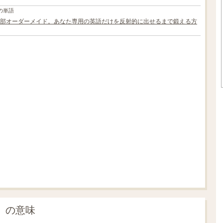
の単語
部オーダーメイド。あなた専用の英語だけを反射的に出せるまで鍛える方
L
o
/
U
a
n
d
m
e
u
d
t
:
e
4
1
.
2
1
%
e」の意味