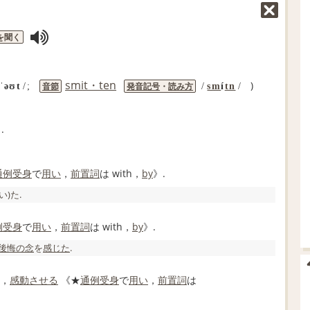
を聞く
smit・ten
)
音節
発音記号
・
読み方
ˈəʊt
/;
/
sm
í
tn
/
.
通例
受身
で
用い
，
前置詞
は with，
by
》.
い)た.
例
受身
で
用い
，
前置詞
は with，
by
》.
後悔の念
を
感じた
.
，
感動させる
《★
通例
受身
で
用い
，
前置詞
は