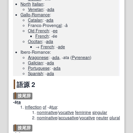
North
Italian
:
Venetan
:
-
ada
Gallo-Romance
:
Catalan
:
-
ada
Franco-Provenç
al
:
-â
Old French
:
-
ee
French
:
-ée
Occitan
:
-
ada
→
French
:
-
ade
Ibero-Romance:
Aragonese
:
-
ada
,
-ata
(
Pyrenean
)
Galician
:
-
ada
Portuguese
:
-
ada
Spanish
:
-
ada
語源 2
接尾辞
-ā
ta
inflection
of
-ā
tus
:
nominative
/
vocative
feminine
singular
nominative
/
accusative
/
vocative
neuter
plural
接尾辞