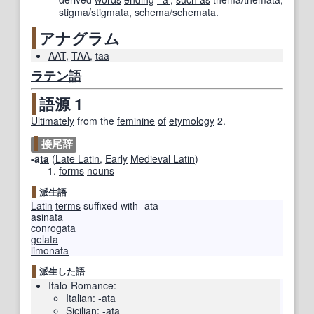
stigma/stigmata, schema/schemata.
アナグラム
AAT
,
TAA
,
taa
ラテン語
語源 1
Ultimately
from the
feminine
of
etymology
2.
接尾辞
-ā
ta
(
Late Latin
,
Early
Medieval Latin
)
forms
nouns
派生語
Latin
terms
suffixed with -ata
asinata
conrogata
gelata
limonata
派生した語
Italo-Romance:
Italian
:
-ata
Sicilian
:
-ata