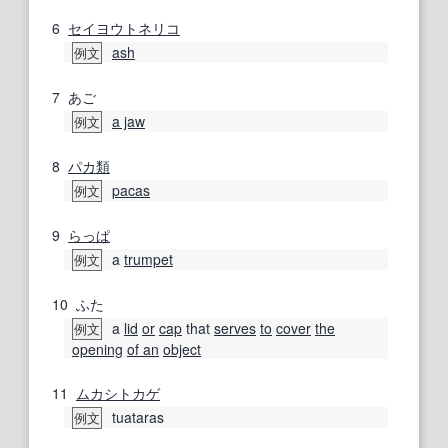
6
セイヨウトネリコ
ash
例文
7
あご
a jaw
例文
8
パカ
類
pacas
例文
9
らっぱ
a
trumpet
例文
10
ふた
a
lid
or
cap
that
serves
to
cover
the
例文
opening
of an
object
11
ムカシトカゲ
tuataras
例文