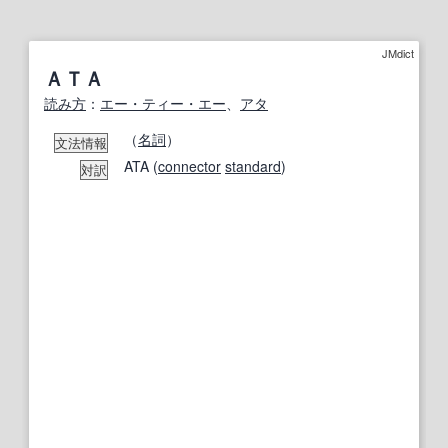
JMdict
ＡＴＡ
読み方
：
エー・ティー・エー
、
アタ
（
名詞
）
文法情報
ATA (
connector
standard
)
対訳