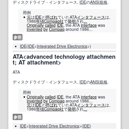
ディスクドライブ・インタフェース,
IDE
の
ANSI
規格
.
用例
元
は
IDE
と
呼ばれ
ていたATA
インタフェース
は,
1986
年頃
Compaq
社
で
発明
され
...
Originally
called
IDE
, the ATA
interface
was
invented
by
Compaq
around 1986...
参照
IDE
(
IDE
<
Integrated Drive Electronics
>)
ATA<advanced technology attachmen
t; AT attachment>
ATA
ディスクドライブ・インタフェース,
IDE
の
ANSI
規格
.
用例
Originally
called
IDE
, the ATA
interface
was
invented
by
Compaq
around 1986...
元
は
IDE
と
呼ばれ
ていたATA
インタフェース
は,
1986
年頃
Compaq
社
で
発明
され
...
参照
IDE
<
Integrated Drive Electronics
>(
IDE
)