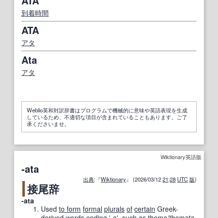
ATA
到着時間
ATA
アタ
Ata
アタ
Weblio英和対訳辞書はプログラムで機械的に意味や英語表現を生成
しているため、不適切な項目が含まれていることもあります。ご了
承くださいませ。
Wiktionary英語版
-ata
出典
:『
Wiktionary
』 (2026/03/12
21
:
28
UTC
版
)
接尾辞
-ata
Used
to form
formal
plurals
of
certain
Greek-
derived
words
ending
'-a'
,
such as
thema/themata,