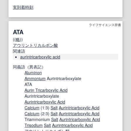
実到着時刻
ライフサイエンス辞書
ATA
((
略
))
アウリントリカルボン酸
関連語
aurintricarboxylic acid
同義語（異表記）
Aluminon
Ammonium
Aurintricarboxylate
ATA
Aurin Tricarboxylic Acid
Aurintricarboxylate
Aurintricarboxylic Acid
Calcium
(1:3)
Salt
Aurintricarboxylic Acid
Calcium
(2:3)
Salt
Aurintricarboxylic Acid
Triammonium
Salt
Aurintricarboxylic Acid
Trisodium
Salt
Aurintricarboxylic Acid