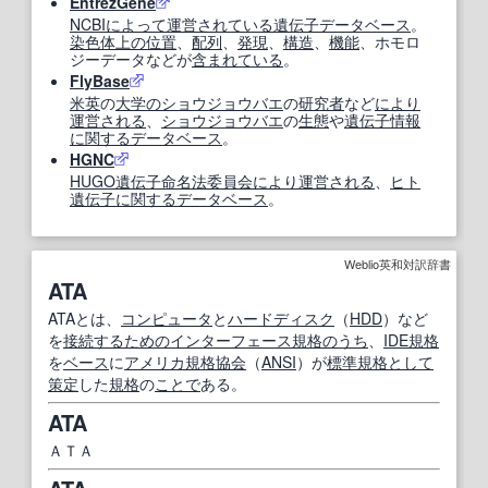
EntrezGene
NCBI
によって
運営
されている
遺伝子データベース
。
染色体
上の
位置
、
配列
、
発現
、
構造
、
機能
、ホモロ
ジーデータなどが
含まれている
。
FlyBase
米英
の
大学の
ショウジョウバエ
の
研究者
など
により
運営
される
、
ショウジョウバエ
の
生態
や
遺伝子情報
に関する
データベース
。
HGNC
HUGO
遺伝子命名法
委員会
により
運営
される
、
ヒト
遺伝子
に関する
データベース
。
Weblio英和対訳辞書
ATA
ATAとは、
コンピュータ
と
ハードディスク
（
HDD
）など
を
接続する
ための
インターフェース
規格
のうち
、
IDE
規格
を
ベース
に
アメリカ規格協会
（
ANSI
）が
標準規格
として
策定
した
規格
の
ことで
ある。
ATA
ＡＴＡ