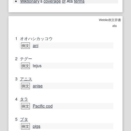
Wiktionary
’s
coverage
of
Ata
terms
Weblio例文辞書
ata
1
オオハシカッコウ
ani
例文
2
テグー
tejus
例文
3
アニス
anise
例文
4
タラ
Pacific cod
例文
5
ブタ
pigs
例文