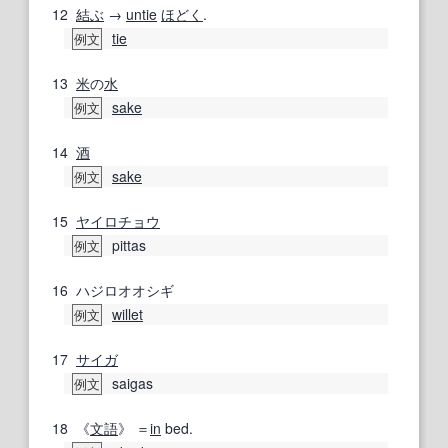
12
結ぶ
→
untie
ほどく
.
tie
例文
13
米
の
水
sake
例文
14
酒
sake
例文
15
ヤイロチョウ
pittas
例文
16
ハジロオオシギ
willet
例文
17
サイガ
saigas
例文
18
《
文語
》 ＝
in
bed.