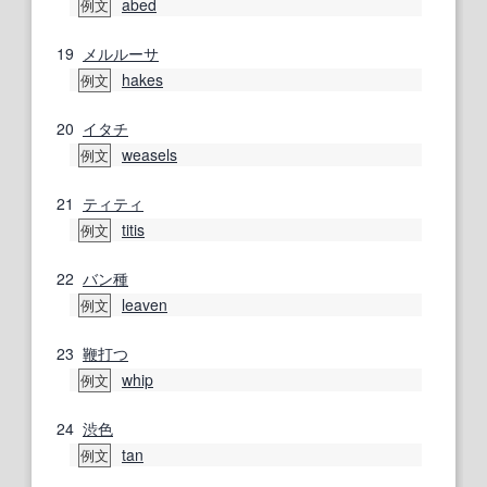
abed
例文
19
メルルーサ
hakes
例文
20
イタチ
weasels
例文
21
ティティ
titis
例文
22
バン
種
leaven
例文
23
鞭打つ
whip
例文
24
渋色
tan
例文