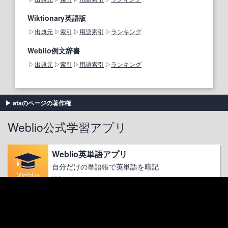
Wiktionary英語版
出典元
索引
用語索引
ランキング
Weblio例文辞書
出典元
索引
用語索引
ランキング
ataのページの著作権
Weblio公式学習アプリ
Weblio英単語アプリ
自分だけの単語帳で英単語を暗記
iOS
Weblio英和翻訳アプリ
2秒で翻訳、翻訳結果を話す！
iOS