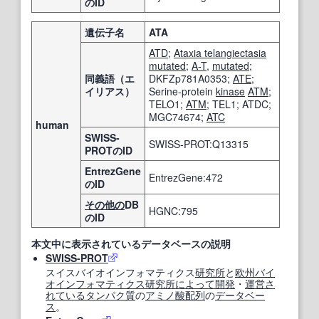
のID
遺伝子名
ATA
ATD
;
Ataxia telangiectasia
mutated
;
A-T
,
mutated
;
同義語（エ
DKFZp781A0353;
ATE
;
イリアス）
Serine-protein
kinase
ATM
;
TELO1;
ATM
; TEL1; ATDC;
MGC74674;
ATC
human
SWISS-
SWISS-PROT:Q13315
PROTのID
EntrezGene
EntrezGene:472
のID
その他の
DB
HGNC:795
のID
本文中に表示されているデータベースの説明
SWISS-PROT
スイスバイオインフォマティクス
研究所
と
欧州
バイ
オインフォマティクス
研究所
によって
開発
・
運営
さ
れている
タンパク質
の
アミノ酸配列
の
データベー
ス
。