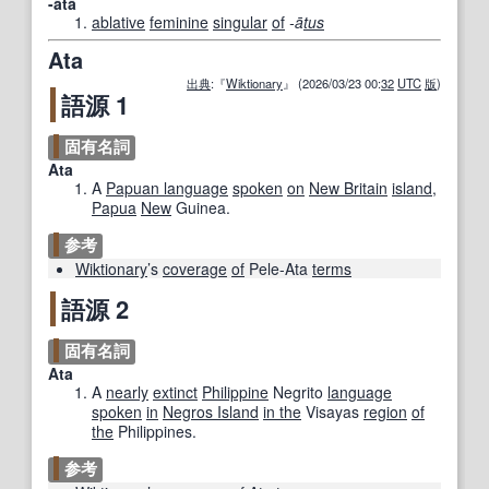
-ātā
ablative
feminine
singular
of
-ā
tus
Ata
出典
:『
Wiktionary
』 (2026/03/23 00:
32
UTC
版
)
語源 1
固有名詞
Ata
A
Papuan language
spoken
on
New Britain
island
,
Papua
New
Guinea.
参考
Wiktionary
’s
coverage
of
Pele-Ata
terms
語源 2
固有名詞
Ata
A
nearly
extinct
Philippine
Negrito
language
spoken
in
Negros Island
in the
Visayas
region
of
the
Philippines.
参考