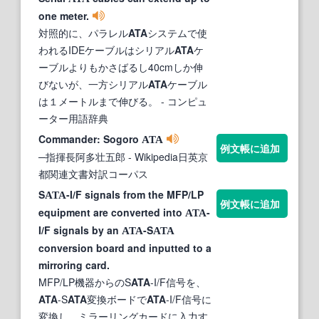
one meter.
対照的に、パラレル
ATA
システムで使
われるIDEケーブルはシリアル
ATA
ケ
ーブルよりもかさばるし40cmしか伸
びないが、一方シリアル
ATA
ケーブル
は１メートルまで伸びる。
- コンピュ
ーター用語辞典
Commander: Sogoro
ATA
例文帳に追加
─指揮長阿多壮五郎
- Wikipedia日英京
都関連文書対訳コーパス
S
-I/F signals from the MFP/LP
ATA
例文帳に追加
equipment are converted into
-
ATA
I/F signals by an
-S
ATA
ATA
conversion board and inputted to a
mirroring card.
MFP/LP機器からのS
ATA
-I/F信号を、
ATA
-S
ATA
変換ボードで
ATA
-I/F信号に
変換し、ミラーリングカードに入力す