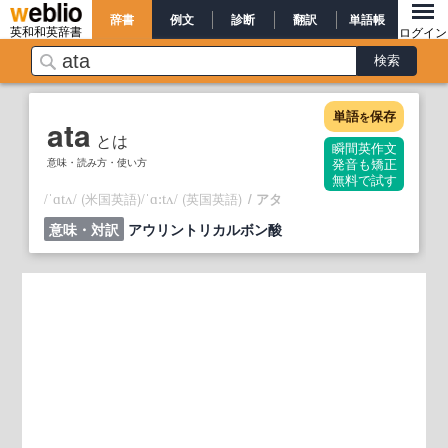
辞書
例文
診断
翻訳
単語帳
英和和英辞書
ログイン
単語
保存
を
ata
とは
瞬間英作文
意味・読み方・使い方
発音も矯正
無料で試す
/
/
(米国英語)
/
/
(英国英語)
アタ
ˈɑtʌ
ˈɑ:tʌ
意味・対訳
アウリントリカルボン酸