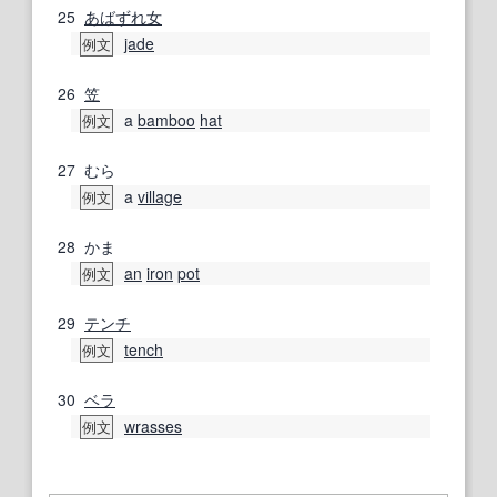
25
あばずれ女
jade
例文
26
笠
a
bamboo
hat
例文
27
むら
a
village
例文
28
かま
an
iron
pot
例文
29
テンチ
tench
例文
30
ベラ
wrasses
例文