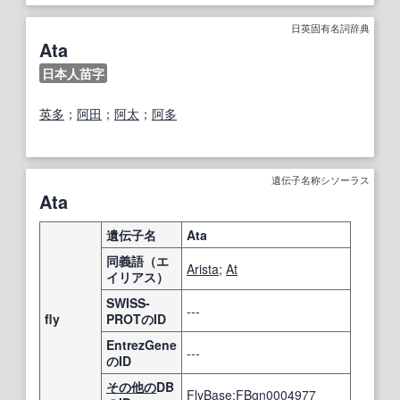
日英固有名詞辞典
Ata
日本人苗字
英
多
；
阿
田
；
阿
太
；
阿
多
遺伝子名称シソーラス
Ata
遺伝子名
Ata
同義語（エ
Arista
;
At
イリアス）
SWISS-
---
fly
PROTのID
EntrezGene
---
のID
その他の
DB
FlyBase:FBgn0004977