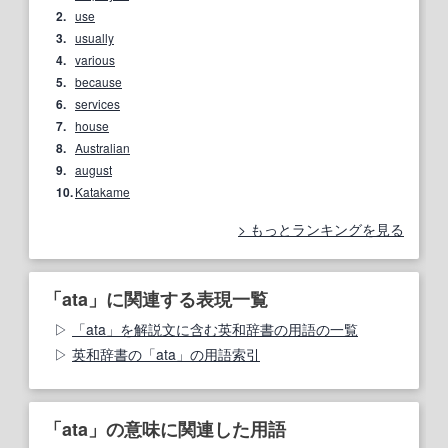
2.
use
3.
usually
4.
various
5.
because
6.
services
7.
house
8.
Australian
9.
august
10.
Katakame
もっとランキングを見る
「ata」に関連する表現一覧
「ata」を解説文に含む英和辞書の用語の一覧
英和辞書の「ata」の用語索引
「ata」の意味に関連した用語