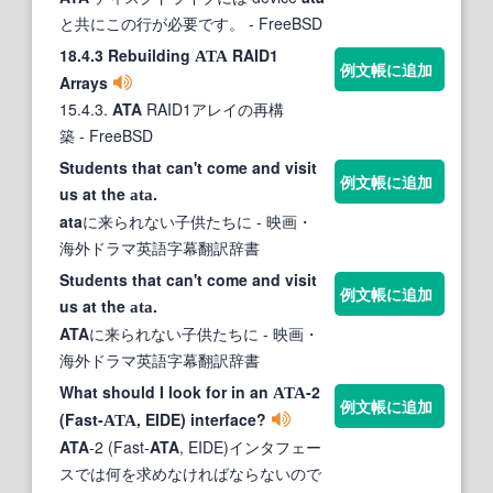
と共にこの行が必要です。
- FreeBSD
18.4.3 Rebuilding
RAID1
ATA
例文帳に追加
Arrays
15.4.3.
ATA
RAID1アレイの再構
築
- FreeBSD
Students that can't come and visit
例文帳に追加
us at the
.
ata
ata
に来られない子供たちに
- 映画・
海外ドラマ英語字幕翻訳辞書
Students that can't come and visit
例文帳に追加
us at the
.
ata
ATA
に来られない子供たちに
- 映画・
海外ドラマ英語字幕翻訳辞書
What should I look for in an
-2
ATA
例文帳に追加
(Fast-
, EIDE) interface?
ATA
ATA
-2 (Fast-
ATA
, EIDE)インタフェー
スでは何を求めなければならないので