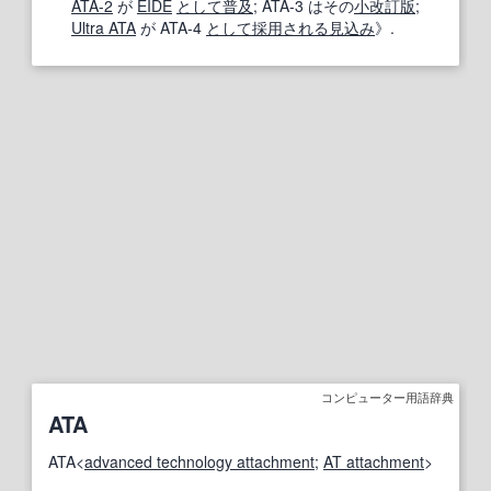
ATA-2
が
EIDE
として
普及
; ATA-3 はその
小
改訂版
;
Ultra ATA
が ATA-4
として
採用される
見込み
》.
コンピューター用語辞典
ATA
ATA<
advanced technology attachment
;
AT attachment
>