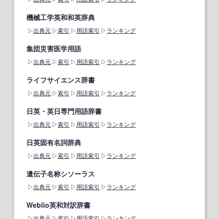
機械工学英和和英辞典
出典元
索引
用語索引
ランキング
集団災害医学用語
出典元
索引
用語索引
ランキング
ライフサイエンス辞書
出典元
索引
用語索引
ランキング
日英・英日専門用語辞書
出典元
索引
用語索引
ランキング
日英固有名詞辞典
出典元
索引
用語索引
ランキング
遺伝子名称シソーラス
出典元
索引
用語索引
ランキング
Weblio英和対訳辞書
出典元
索引
用語索引
ランキング