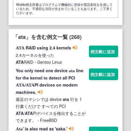
Weblio例文辞書はプログラムで機械的に意味や英語表現を生成して
いるため、不適切な項目が含まれていることもあります。ご了承く
ださいませ。
「ata」を含む例文一覧 (268)
RAID using 2.4 kernels
ATA
例文帳に追加
2.4カーネルを使った
ATA
RAID
- Gentoo Linux
You only need one device
line
ata
例文帳に追加
for the kernel to detect all PCI
/
PI devices on modern
ATA
ATA
machines.
最近のマシンでは device
ata
行を 1
行書くだけで すべての PCI
ATA
/
ATA
PIデバイスを検出することが
できます。
- FreeBSD
' is also read as 'saka.'
Ata