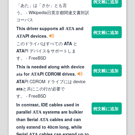
例文帳に追加
「あた」は「さか」とも言
う。
- Wikipedia日英京都関連文書対訳
コーパス
This driver supports all
and
ATA
例文帳に追加
PI devices.
ATA
このドライバはすべての
ATA
と
ATA
PI デバイスをサポートしま
す。
- FreeBSD
This is needed along with device
例文帳に追加
for
PI CDROM drives.
ata
ATA
ATA
PI CDROM ドライブには device
ata
と共にこの行が必要で
す。
- FreeBSD
In contrast, IDE cables used in
例文帳に追加
parallel
systems are bulkier
ATA
than Serial
cables and can
ATA
only extend to 40cm long, while
Serial
cables can extend up to
ATA