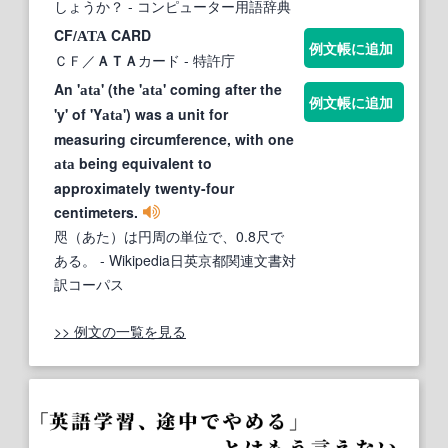
しょうか？
- コンピューター用語辞典
CF/
CARD
ATA
例文帳に追加
ＣＦ／
ＡＴＡ
カード
- 特許庁
An '
' (the '
' coming after the
ata
ata
例文帳に追加
'y' of 'Y
') was a unit for
ata
measuring circumference, with one
being equivalent to
ata
approximately twenty-four
centimeters.
咫（あた）は円周の単位で、0.8尺で
ある。
- Wikipedia日英京都関連文書対
訳コーパス
>> 例文の一覧を見る