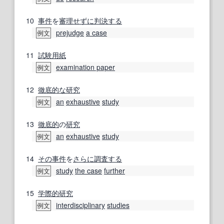
10
事件
を
審理
せずに
判決する
prejudge
a case
例文
11
試験用紙
examination paper
例文
12
徹底的な
研究
an
exhaustive
study
例文
13
徹底的
の
研究
an
exhaustive
study
例文
14
その事
件
を
さらに
調査する
study
the case
further
例文
15
学際的研究
interdisciplinary
studies
例文