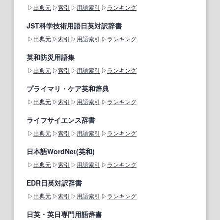
出典元
索引
用語索引
ランキング
JST科学技術用語日英対訳辞書
出典元
索引
用語索引
ランキング
英和防災用語集
出典元
索引
用語索引
ランキング
プライマリ・ケア英和辞典
出典元
索引
用語索引
ランキング
ライフサイエンス辞書
出典元
索引
用語索引
ランキング
日本語WordNet(英和)
出典元
索引
用語索引
ランキング
EDR日英対訳辞書
出典元
索引
用語索引
ランキング
日英・英日専門用語辞書