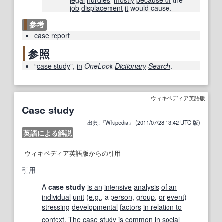
job
displacement
it
would cause.
参考
case report
参照
“
case study
”,
in
OneLook
Dictionary
Search
.
ウィキペディア英語版
Case study
出典:『Wikipedia』 (2011/07/28 13:42 UTC 版)
英語による解説
ウィキペディア英語版からの引用
引用
A
case study
is an
intensive
analysis
of an
individual
unit
(
e.g.
, a
person
,
group
,
or
event
)
stressing
developmental
factors
in relation to
context.
The case
study
is
common
in
social