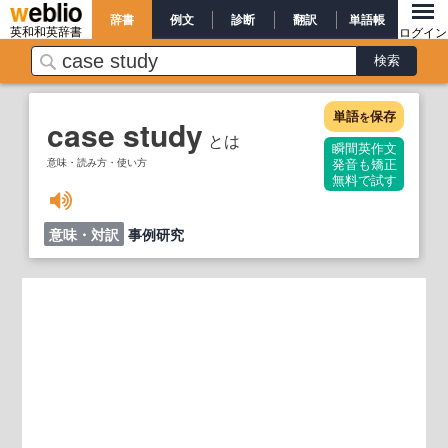
辞書
例文
診断
翻訳
単語帳
英和和英辞書
ログイン
単語
保存
を
case study
とは
瞬間英作文
意味・読み方・使い方
発音も矯正
無料で試す
意味・対訳
事例研究