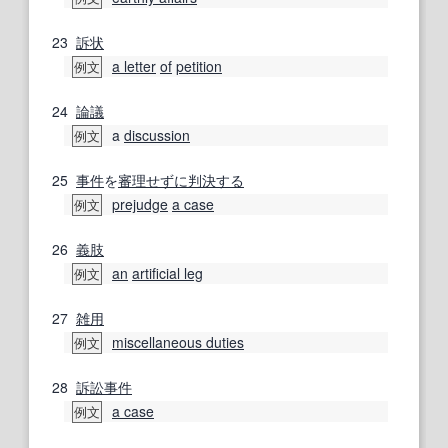
23
訴状
a letter
of
petition
例文
24
論議
a
discussion
例文
25
事件
を
審理
せずに
判決する
prejudge
a case
例文
26
義肢
an
artificial leg
例文
27
雑用
miscellaneous duties
例文
28
訴訟事件
a case
例文