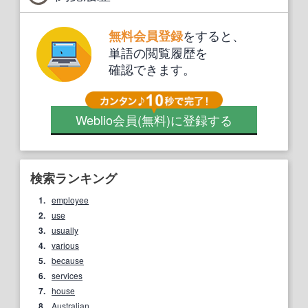
をすると、
無料会員登録
単語の閲覧履歴を
確認できます。
Weblio会員
(無料)
に登録する
検索ランキング
1.
employee
2.
use
3.
usually
4.
various
5.
because
6.
services
7.
house
8.
Australian