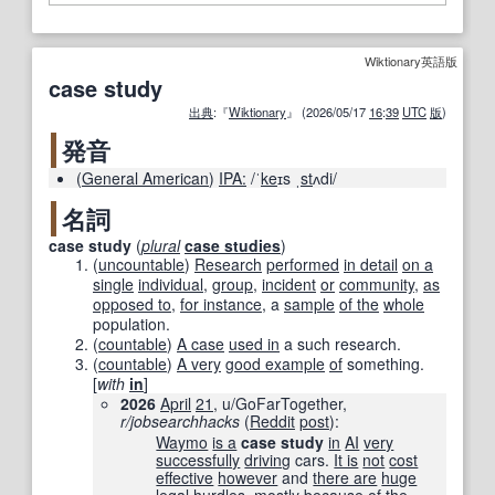
Wiktionary英語版
case study
出典
:『
Wiktionary
』 (2026/05/17
16
:
39
UTC
版
)
発音
(
General American
)
IPA:
/ˈ
ke
ɪs ˌ
st
ʌdi/
名詞
case study
(
plural
case studies
)
(
uncountable
)
Research
performed
in detail
on a
single
individual
,
group
,
incident
or
community
,
as
opposed to
,
for instance
, a
sample
of the
whole
population.
(
countable
)
A case
used in
a such research.
(
countable
)
A very
good example
of
something.
[
with
in
]
2026
April
21
, u/GoFarTogether,
r/jobsearchhacks
(
Reddit
post
):
Waymo
is a
case study
in
AI
very
successfully
driving
cars.
It is
not
cost
effective
however
and
there are
huge
legal
hurdles
,
mostly
because of
the