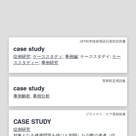
JST科学技術用語日英対訳辞書
case study
症例研究
;
ケーススタディ
;
事例
編
; ケーススタデイ;
ケー
ススタディー
;
事例研究
英和防災用語集
case study
事例解析
,
事例分析
プライマリ・ケア英和辞典
CASE STUDY
症例研究
対象となる
健康問題
を
持つ
と
判明した
少数の
患者
（
症