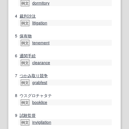
dormitory
例文
4
裁判沙汰
litigation
例文
5
保有物
tenement
例文
6
通関
手続
clearance
例文
7
つかみ
取り
競争
grabfest
例文
8
ウスグロチャタテ
booklice
例文
9
試験監督
invigilation
例文