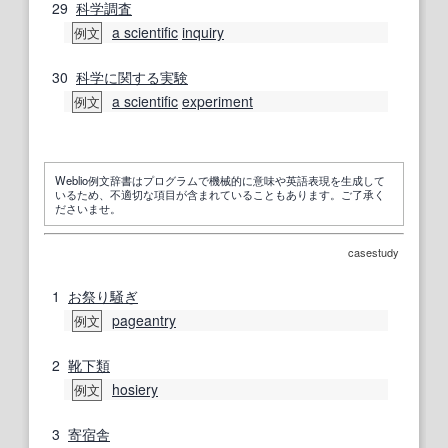
29
科学
調査
a scientific
inquiry
例文
30
科学
に関する
実験
a scientific
experiment
例文
Weblio例文辞書はプログラムで機械的に意味や英語表現を生成して
いるため、不適切な項目が含まれていることもあります。ご了承く
ださいませ。
casestudy
1
お祭り騒ぎ
pageantry
例文
2
靴下
類
hosiery
例文
3
寄宿舎