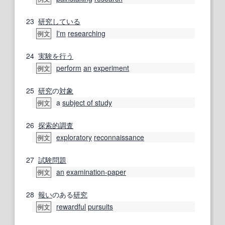
23
研究
している
I'm
researching
例文
24
実験を行う
perform
an
experiment
例文
25
研究
の
対象
a
subject of study
例文
26
探索的
調査
exploratory
reconnaissance
例文
27
試験問題
an
examination-paper
例文
28
報い
のある
研究
rewardful
pursuits
例文