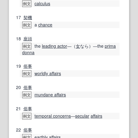
calculus
例文
17
契機
a
chance
例文
18
座頭
the
leading actor
―（
女
なら）―the
prima
例文
donna
19
俗事
worldly affairs
例文
20
俗事
mundane affairs
例文
21
俗事
temporal concerns
―
secular
affairs
例文
22
俗事
earthly affairs
例文