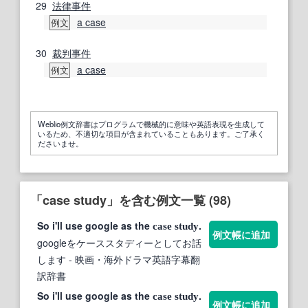
29
法律事件
a case
例文
30
裁判事件
a case
例文
Weblio例文辞書はプログラムで機械的に意味や英語表現を生成して
いるため、不適切な項目が含まれていることもあります。ご了承く
ださいませ。
「case study」を含む例文一覧 (98)
So i'll use google as the
.
case
study
例文帳に追加
googleをケーススタディーとしてお話
します
- 映画・海外ドラマ英語字幕翻
訳辞書
So i'll use google as the
.
case
study
例文帳に追加