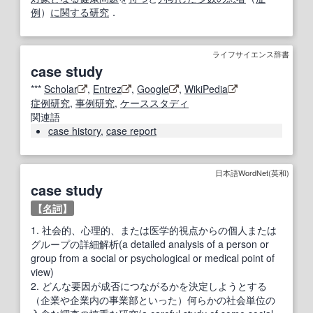
例
）
に関する研究
．
ライフサイエンス辞書
case study
***
Scholar
,
Entrez
,
Google
,
WikiPedia
症例研究
,
事例研究
,
ケーススタディ
関連語
case history
,
case report
日本語WordNet(英和)
case study
【
名詞
】
1.
社会的、心理的、または医学的視点からの個人または
グループの詳細解析(a detailed analysis of a person or
group from a social or psychological or medical point of
view)
2.
どんな要因が成否につながるかを決定しようとする
（企業や企業内の事業部といった）何らかの社会単位の