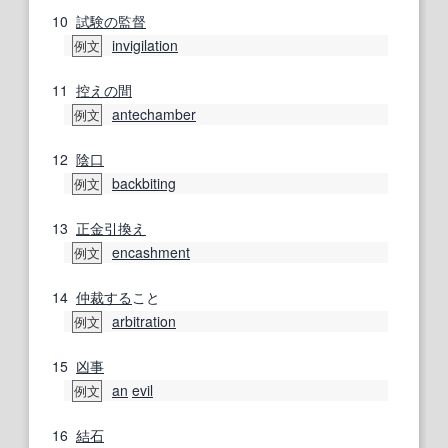
10
試験の
監督
invigilation
例文
11
控えの間
antechamber
例文
12
陰口
backbiting
例文
13
正金
引換え
encashment
例文
14
仲裁する
こと
arbitration
例文
15
凶事
an
evil
例文
16
結石