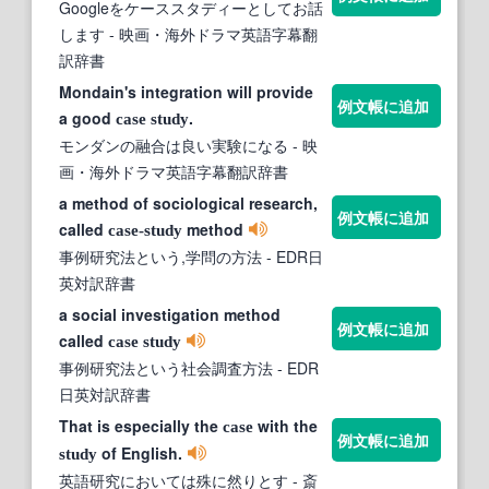
Googleをケーススタディーとしてお話
します
- 映画・海外ドラマ英語字幕翻
訳辞書
Mondain's integration will provide
例文帳に追加
a good
.
case
study
モンダンの融合は良い実験になる
- 映
画・海外ドラマ英語字幕翻訳辞書
a method of sociological research,
例文帳に追加
called
method
case-study
事例研究法という,学問の方法
- EDR日
英対訳辞書
a social investigation method
例文帳に追加
called
case
study
事例研究法という社会調査方法
- EDR
日英対訳辞書
That is especially the
with the
case
例文帳に追加
of English.
study
英語研究においては殊に然りとす
- 斎