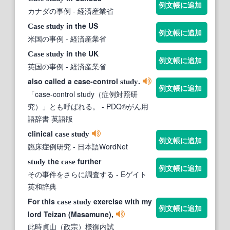
例文帳に追加
カナダの事例
- 経済産業省
in the US
Case
study
例文帳に追加
米国の事例
- 経済産業省
in the UK
Case
study
例文帳に追加
英国の事例
- 経済産業省
also called a case-control
.
study
例文帳に追加
「case-control study（症例対照研
究）」とも呼ばれる。
- PDQ®がん用
語辞書 英語版
clinical
case
study
例文帳に追加
臨床症例研究
- 日本語WordNet
the
further
study
case
例文帳に追加
その事件をさらに調査する
- Eゲイト
英和辞典
For this
exercise with my
case
study
例文帳に追加
lord Teizan (Masamune),
此時貞山（政宗）様御内試