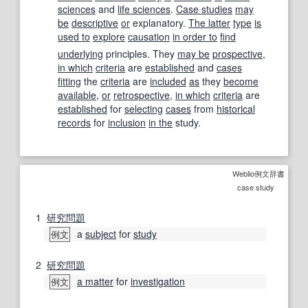
sciences
and
life sciences
.
Case studies
may
be
descriptive
or
explanatory.
The latter
type
is
used to
explore
causation
in order to
find
underlying
principles.
They
may be
prospective
,
in which
criteria
are
established
and
cases
fitting
the
criteria
are
included
as
they
become
available
,
or
retrospective
,
in which
criteria
are
established
for
selecting
cases
from
historical
records
for
inclusion
in the
study.
Weblio例文辞書
case study
1
研究問題
a
subject
for
study
例文
2
研究問題
a matter
for
investigation
例文