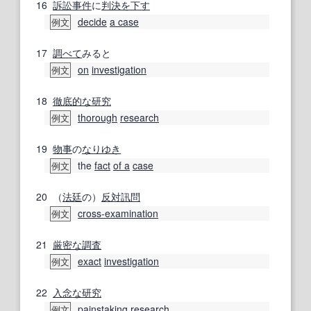
16
訴訟事件
に
判決を下す
decide
a case
例文
17
調べて
みると
on
investigation
例文
18
徹底的な
研究
thorough
research
例文
19
物事
の
なりゆき
the
fact
of a
case
例文
20
（
法廷
の）
反対訊問
cross-examination
例文
21
厳密な
調査
exact
investigation
例文
22
入念な
研究
painstaking
research
例文