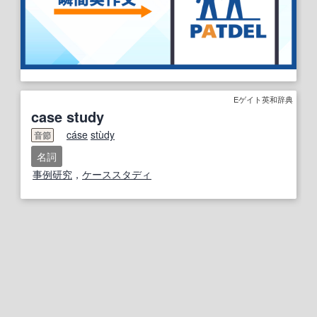
Eゲイト英和辞典
case study
ca
se
stu
dy
音節
名詞
事例研究
，
ケーススタディ