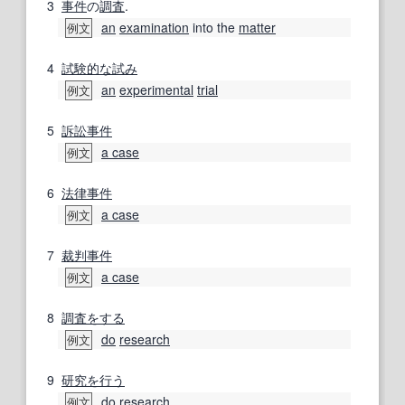
3
事件
の
調査
.
an
examination
into the
matter
例文
4
試験的な
試み
an
experimental
trial
例文
5
訴訟事件
a case
例文
6
法律事件
a case
例文
7
裁判事件
a case
例文
8
調査
をする
do
research
例文
9
研究を行う
do
research
例文