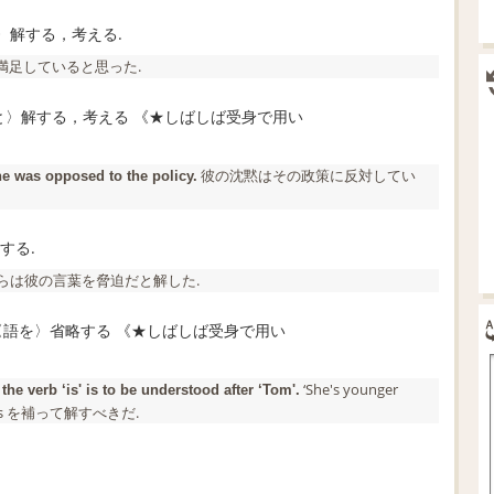
と〉解する，考える.
満足していると思った.
のと〉解する，考える 《★しばしば受身で用い
彼の沈黙はその政策に反対してい
e was opposed to the policy.
する.
らは彼の言葉を脅迫だと解した.
 〈語を〉省略する 《★しばしば受身で用い
‘She's younger
the verb ‘is' is to be
understood
after ‘Tom'.
 is を補って解すべきだ.