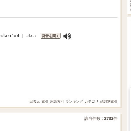
発音を聞く
ʌndɚstˈʊd
｜
‐də‐
/
出典元
索引
用語索引
ランキング
カテゴリ
品詞別索引
該当件数 :
2733
件