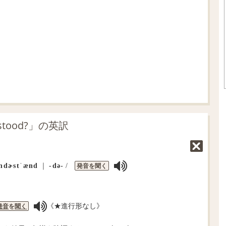
t
:
e
7
0
.
0
5
%
tood?」の英訳
発音を聞く
ndɚstˈænd
｜
‐də‐
/
《★進行形なし》
発音
を
聞く