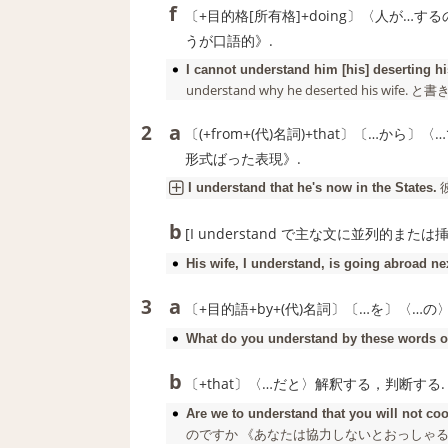
f
〔+目的格[所有格]+doing〕〈人が…す
うが口語的》.
I cannot
understand
him [his] deserting hi
understand
why he deserted his wife.
a
2
〔(+from+(代)名詞)+that〕〔…か
形式ばった表現》.
I
understand
that he's now in the States.
b
[I understand で主な文に並列的ま
His wife, I
understand
, is going abroad ne
a
3
〔+目的語+by+(代)名詞〕〔…を〕〈…の
What do you
understand
by these words o
b
〔+that〕〈…だと〉解釈する，判断する.
Are we to
understand
that you will not co
のですか 《あなたは協力しないとおっしゃる