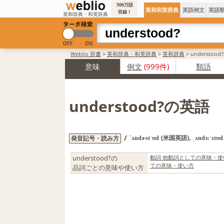
506万語
英和和英辞典
英語例文
英語
収録！
英和辞典・和英辞典
Weblio 辞書
>
英和辞典・和英辞典
>
英和辞典
>
understo
意味
例文
(999件)
類語
understood?の英語
,
/
(米国英語)
発音記号・読み方
`ʌndɚstˈʊd
ˌʌndɜ:ˈstʊd
understood?の
動詞 他動詞としての意味・使
ての意味・使い方
品詞ごとの意味や使い方