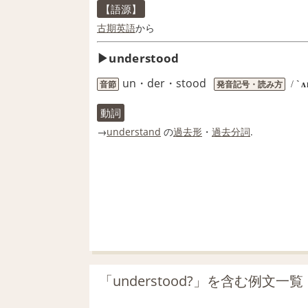
【語源】
古期
英語
から
understood
un・der・stood
音節
発音記号・読み方
/
`
動詞
→
understand
の
過去形
・
過去分詞
.
「understood?」を含む例文一覧