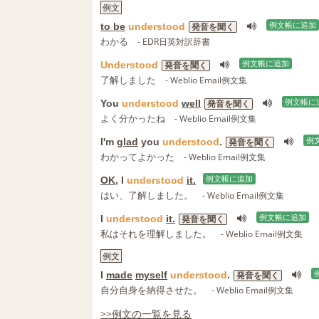
例文
to be
understood
例文帳に追加
発音を聞く
わかる
- EDR日英対訳辞書
Understood
例文帳に追加
発音を聞く
了解しました
- Weblio Email例文集
You
understood
well
例文帳に
発音を聞く
よく分かったね
- Weblio Email例文集
I'm
glad
you
understood
.
例
発音を聞く
わかってよかった
- Weblio Email例文集
OK
, I
understood
it.
例文帳に追加
はい、了解しました。
- Weblio Email例文集
I
understood
it.
例文帳に追加
発音を聞く
私はそれを理解しました。
- Weblio Email例文集
例文
I
made
myself
understood
.
発音を聞く
自分自身を納得させた。
- Weblio Email例文集
>>例文の一覧を見る