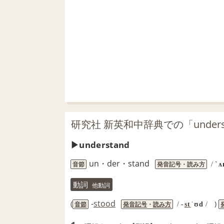
研究社 新英和中辞典での「unders
understand
un・der・stand
音節
発音記号・読み方
/
`ʌ
動詞
他動詞
‐
stood
(
)
音節
発音記号
・
読み方
/
‐
st
ˈʊd
/