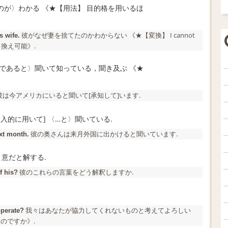
るのが〉わかる 《★
【用法】
目的格を用いるほ
彼がなぜ妻を捨てたのかわからない 《★
【変換】
I cannot
s wife.
 と書き換え可能》.
ら〕〈…であると〉聞いて知っている，聞き及ぶ 《★
彼は今アメリカにいると聞いて[承知して]います.
たは挿入的に用いて] 〈…と〉聞いている.
彼の奥さんは来月外国に出かけると聞いています.
xt month.
〉意だと解する.
彼のこれらの言葉をどう解釈しますか.
f his?
我々はあなたが協力してくれないものと考えてよろしい
operate?
のですか》.