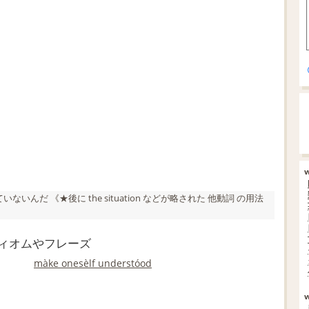
ないんだ 《★後に the situation などが略された
他動詞
の用法
イディオムやフレーズ
màke onesèlf understóod