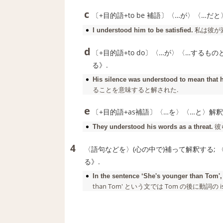
c
〔+目的語+to be 補語〕〈…が〉〈…だ
私は彼が
I
understood
him to be satisfied.
d
〔+目的語+to do〕〈…が〉〈…するも
る》.
His silence was
understood
to mean that h
ることを意味すると解された.
e
〔+目的語+as補語〕〈…を〉〈…と〉解釈
彼
They
understood
his words as a threat.
4
〈語句などを〉(心の中で)補って解釈する;
る》.
In the sentence ‘She's younger than Tom', 
than Tom' という文では Tom の後に動詞の