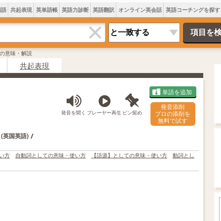
類語
共起表現
英単語帳
英語力診断
英語翻訳
オンライン英会話
英語コーチングを探す
od?の意味・解説
共起表現
単語を追加
発音添削
発音を聞く
プレーヤー再生
ピン留め
プロの添削を
無料で試す
/
(英国英語)
い方
自動詞としての意味・使い方
【語源】としての意味・使い方
動詞とし
L
o
/
U
a
n
d
m
e
u
d