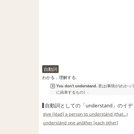
自動詞
わかる，理解する.
君は(事情が)わかってい
You don't
understand
.
に由来するもの》.
自動詞としての「understand」の
gìve [léad] a person to understánd (that…)
understánd one anòther [each òther]