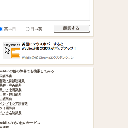
英→日
日→英
weblioの他の辞書でも検索してみる
国語辞書
類語・反対語辞典
英和・和英辞典
日中・中日辞典
日韓・韓日辞典
古語辞典
インドネシア語辞典
タイ語辞典
ベトナム語辞典
weblioのその他のサービス
単語帳