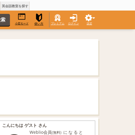
英会話教室を探す
小窓モード
プレミアム
ログイン
設定
使い方
こんにちは ゲスト さん
Weblio会員
になると
(無料)