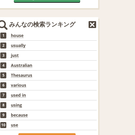
みんなの検索ランキング
house
1
usually
2
just
3
Australian
4
Thesaurus
5
various
6
used in
7
using
8
because
9
use
10