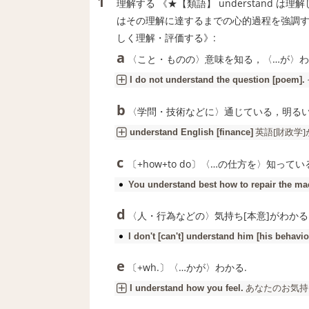
1
理解する 《★
【類語】
understand は理
はその理解に達するまでの心的過程を強調する; 
しく理解・評価する》:
a
〈こと・ものの〉意味を知る，〈…が〉わか
I do not
understand
the question [poem].
b
〈学問・技術などに〉通じている，明るい
英語[財政学]
understand
English [finance]
c
〔+how+to do〕〈…の仕方を〉知ってい
You
understand
best how to repair the ma
d
〈人・行為などの〉気持ち[本意]がわかる
I don't [can't]
understand
him [his behavio
e
〔+wh.〕〈…かが〉わかる.
あなたのお気持
I
understand
how you feel.