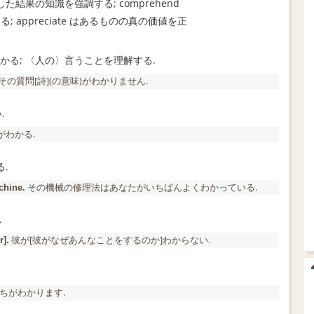
解した結果の知識を強調する; comprehend
appreciate はあるものの真の価値を正
る; 〈人の〉言うことを理解する.
その質問[詩](の意味)がわかりません.
.
がわかる.
る.
その機械の修理法はあなたがいちばんよくわかっている.
chine.
.
彼が[彼がなぜあんなことをするのか]わからない.
r].
ちがわかります.